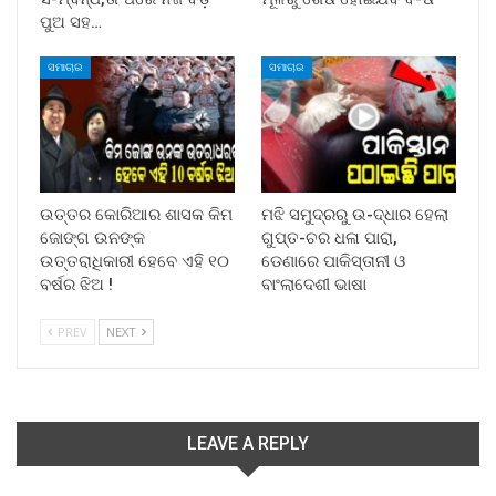
ପୁଅ ସହ…
ସମାଚାର
ସମାଚାର
ଉତ୍ତର କୋରିଆର ଶାସକ କିମ
ମଝି ସମୁଦ୍ରରୁ ଉ-ଦ୍ଧାର ହେଲା
ଜୋଙ୍ଗ ଉନଙ୍କ
ଗୁପ୍ତ-ଚର ଧଳା ପାରା,
ଉତ୍ତରାଧିକାରୀ ହେବେ ଏହି ୧୦
ଡେଣାରେ ପାକିସ୍ତାନୀ ଓ
ବର୍ଷର ଝିଅ !
ବାଂଲାଦେଶୀ ଭାଷା
PREV
NEXT
LEAVE A REPLY