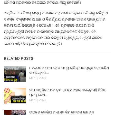
କୌଣସି ପ୍ରକାରର କରୋନାର କଟକଣା ଲାଗୁ ହେବନାହିଁ।
ଏପ୍ରିଲ ୨ ତାରିଖରୁ ରାଜ୍ୟ ସରକାର ମହାମାରୀ କରୋନା ପାଇଁ ଲାଗୁ କରିଥିବା
ସମସ୍ତ ସଂକ୍ରାମକ ଆଇନ ଓ ବିପର୍ଯ୍ୟୟ ପ୍ରଶମନ ଆଇନ ପ୍ରତ୍ୟାହାର
କରିବା ପାଇଁ ନିଷ୍ପତ୍ତି ନେଇଛନ୍ତି। ଏହି ପ୍ରସ୍ତାବ ଉପରେ ଆଜି
ମୁଖ୍ୟମନ୍ତ୍ରୀ ଉଦ୍ଧବ ଠାକରେଙ୍କ ଅଧ୍ୟକ୍ଷତାରେ ବିସିଥିବା ଏହି
କ୍ୟାବିନେଟରେ ଅନୁମୋଦନ ଲାଭ କରିଥିବା ସ୍ୱାସ୍ଥ୍ୟ ମନ୍ତ୍ରୀ ରାଜେଶ
ଟୋପେ ଏହି ବିଷୟରେ ସୂଚନା ଦେଇଛନ୍ତି।
RELATED POSTS
୮ ସନ୍ତାନର ମାଆ ହୋଇ ମଧ୍ୟ ରଖିଲା ପର ପୁରୁଷ ସହ ଅବୈଧ
ସ-ମ୍ବନ୍ଧ,ତା…
Mar 9, 2023
ସାପ କାମୁଡ଼ିବା ପରେ ତୁରନ୍ତ ବ୍ୟବହାର କରନ୍ତୁ ଏହି ଜିନିଷ,
ମୂଳରୁ ଶେଷ…
Mar 9, 2023
ଉତ୍ତର କୋରିଆର ଶାସକ କିମ ଜୋଙ୍ଗ ଉନଙ୍କ