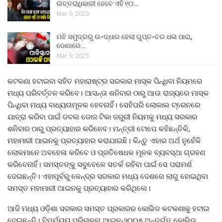
ଉତ୍ତରାଧିକାରୀ ହେବେ ଏହି ୧୦…
Mar 9, 2023
ମଝି ସମୁଦ୍ରରୁ ଉ-ଦ୍ଧାର ହେଲା ଗୁପ୍ତ-ଚର ଧଳା ପାରା,
ଡେଣାରେ…
Mar 9, 2023
କଟକଣା ହଟାଇବା ସହିତ ମହାରାଷ୍ଟ୍ର ସରକାର ମାସ୍କ ପିନ୍ଧିବା ନିୟମରେ
ମଧ୍ୟ ପରିବର୍ତ୍ତନ କରିବେ। ଆସନ୍ତା ଶନିବାର ଠାରୁ ଆଉ ରାଜ୍ୟରେ ମାସ୍କ
ପିନ୍ଧିବା ମଧ୍ୟ ବାଧ୍ୟତାମୂଳକ ହେବନାହିଁ। ସେହିପରି ଲୋକାଲ ଟ୍ରେନରେ
ଯାତ୍ରା କରିବା ପାଇଁ ଡବଲ ଡୋଜ ଟିକା ଜରୁରୀ ନିୟମକୁ ମଧ୍ୟ ସରକାର
ଶନିବାର ଠାରୁ ପ୍ରତ୍ୟାହାର କରିନେବ। ମନ୍ତ୍ରୀ ଟୋପେ କହିଛନ୍ତିକି,
ମହାମାରୀ ଆଇନକୁ ପ୍ରତ୍ୟାହାର କରାଯାଇଛି। କିନ୍ତୁ ଏହାର ଅର୍ଥ ନୁହେଁକି
ଲୋକମାନେ ଅବହେଳା କରିବେ ଓ ପ୍ରତିଷେଧକ ମୂଳକ ବ୍ୟବସ୍ଥା ଗ୍ରହଣ
କରିବେନାହିଁ। ସମସ୍ତଙ୍କୁ ସବୁବେଳେ ସତର୍କ ରହିବା ପାଇଁ ସେ ପରାମର୍ଶ
ଦେଇଛନ୍ତି। ଏହାପୂର୍ବରୁ କେନ୍ଦ୍ର ସରକାର ମଧ୍ୟ ଦେଶରେ ଲାଗୁ ହୋଇଥିବା
ସମସ୍ତ ମହାମାରୀ ଆଇନକୁ ପ୍ରତ୍ୟାହାର କରିଥିଲେ।
ଆଜି ମଧ୍ୟ ଓଡ଼ିଶା ସରକାର ସମସ୍ତ ପ୍ରକାରର କୋଭିଡ କଟକଣାକୁ ହଟାଇ
ଦେଇଛନ୍ତି। ବିପର୍ଯ୍ୟୟ ପରିଚାଳନା ଆଇନ-୨୦୦୫ ଅନ୍ତର୍ଗତ କୋଭିଡ