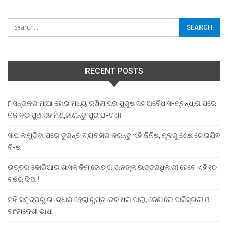
RECENT POSTS
୮ ସନ୍ତାନର ମାଆ ହୋଇ ମଧ୍ୟ ରଖିଲା ପର ପୁରୁଷ ସହ ଅବୈଧ ସ-ମ୍ବନ୍ଧ,ତା ପରେ
ନିଜ ବଡ଼ ପୁଅ ସହ ମିଶି,ଜାଣନ୍ତୁ ପୁରା ଘ-ଟଣା
ସାପ କାମୁଡ଼ିବା ପରେ ତୁରନ୍ତ ବ୍ୟବହାର କରନ୍ତୁ ଏହି ଜିନିଷ, ମୂଳରୁ ଶେଷ ହୋଇଯିବ
ବି-ଷ
ଉତ୍ତର କୋରିଆର ଶାସକ କିମ ଜୋଙ୍ଗ ଉନଙ୍କ ଉତ୍ତରାଧିକାରୀ ହେବେ ଏହି ୧୦
ବର୍ଷର ଝିଅ !
ମଝି ସମୁଦ୍ରରୁ ଉ-ଦ୍ଧାର ହେଲା ଗୁପ୍ତ-ଚର ଧଳା ପାରା, ଡେଣାରେ ପାକିସ୍ତାନୀ ଓ
ବାଂଲାଦେଶୀ ଭାଷା