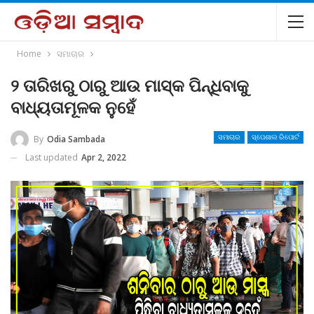
Home
ସମାଚାର
୨ ତାରିଖରୁ ଠାରୁ ଆଉ ମାସ୍କ ପିନ୍ଧିବାକୁ
ବାଧ୍ୟତାମୂଳକ ନୁହେଁ
By
Odia Sambada
ସମାଚାର
ସ୍ପେଶାଲ ରିପୋର୍ଟ
Last updated
Apr 2, 2022