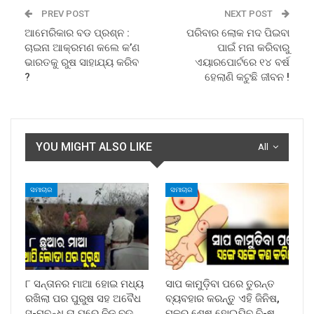
PREV POST
NEXT POST
ଆମେରିକାର ବଡ ପ୍ରଶ୍ନ :
ପରିବାର ଲୋକ ମଦ ପିଇବା
ଚାଇନା ଆକ୍ରମଣ କଲେ କ’ଣ
ପାଇଁ ମନା କରିବାରୁ
ଭାରତକୁ ରୁଷ ସାହାଯ୍ୟ କରିବ
ଏୟାରପୋର୍ଟରେ ୧୪ ବର୍ଷ
?
ହେଲାଣି କଟୁଛି ଜୀବନ !
YOU MIGHT ALSO LIKE
All
ସମାଚାର
ସମାଚାର
୮ ସନ୍ତାନର ମାଆ ହୋଇ ମଧ୍ୟ
ସାପ କାମୁଡ଼ିବା ପରେ ତୁରନ୍ତ
ରଖିଲା ପର ପୁରୁଷ ସହ ଅବୈଧ
ବ୍ୟବହାର କରନ୍ତୁ ଏହି ଜିନିଷ,
ସ-ମ୍ବନ୍ଧ,ତା ପରେ ନିଜ ବଡ଼
ମୂଳରୁ ଶେଷ ହୋଇଯିବ ବି-ଷ