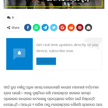
0
Share
Get real time updates directly on you
device, subscribe now.
Subscribe
ଦୀର୍ଘ ଦୁଇ ବର୍ଷରୁ ଅଧିକ ସମୟ ହୋଇଗଲାଣି କରୋନା ମହାମାରୀ ବର୍ତ୍ତମାନ
ହ୍ରାସ ପାଇଛି। ଏହାକୁ ଦୃଷ୍ଟିରେ ରଖି ମହାରାଷ୍ଟ୍ର ସରକାର ସମସ୍ତ
ପ୍ରକାରର କରୋନାର କଟକଣାକୁ ପ୍ରତ୍ୟାହାର କରିବା ପାଇଁ ନିଷ୍ପତ୍ତି
ନେଇଛନ୍ତି। ଆସନ୍ତା ୨ ତାରିଖ ଠାରୁ ମହାରାଷ୍ଟ୍ରର କୌଣସି ସ୍ଥାନରେ ଆଉ