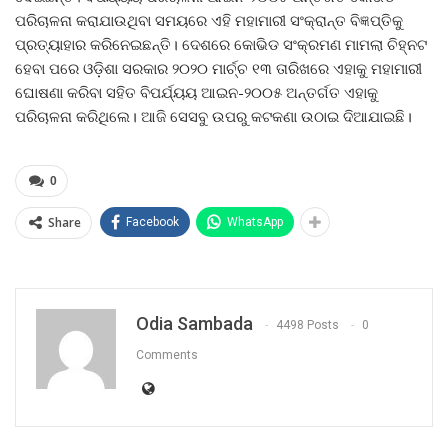
ପରିଚାଳନା କରାଯାଉଥିବା ସମୟରେ ଏହି ମହାମାରୀ ସଂକ୍ରାନ୍ତ ବିଜ୍ଞପ୍ତିକୁ
ପ୍ରତ୍ୟାହାର କରିନେଇଛନ୍ତି। ଦେଶରେ କୋଭିଡ ସଂକ୍ରମଣ ମାମଲା ଚିହ୍ନଟ
ହେବା ପରେ ଓଡ଼ିଶା ସରକାର ୨୦୨୦ ମାର୍ଚ୍ଚ ୧୩ ତାରିଖରେ ଏହାକୁ ମହାମାରୀ
ଘୋଷଣା କରିବା ସହିତ ବିପର୍ଯ୍ୟୟ ଆଇନ-୨୦୦୫ ଅନ୍ତର୍ଗତ ଏହାକୁ
ପରିଚାଳନା କରିଥିଲେ। ଆଜି ସେସବୁ ଉପରୁ କଟକଣା ଉଠାଇ ଦିଆଯାଇଛି।
0
Share
Facebook
WhatsApp
Odia Sambada
4498 Posts
0
Comments