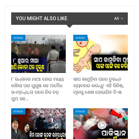
YOU MIGHT ALSO LIKE
All
ସମାଚାର
ସମାଚାର
୮ ସନ୍ତାନର ମାଆ ହୋଇ ମଧ୍ୟ
ସାପ କାମୁଡ଼ିବା ପରେ ତୁରନ୍ତ
ରଖିଲା ପର ପୁରୁଷ ସହ ଅବୈଧ
ବ୍ୟବହାର କରନ୍ତୁ ଏହି ଜିନିଷ,
ସ-ମ୍ବନ୍ଧ,ତା ପରେ ନିଜ ବଡ଼
ମୂଳରୁ ଶେଷ ହୋଇଯିବ ବି-ଷ
ପୁଅ ସହ…
ସମାଚାର
ସମାଚାର