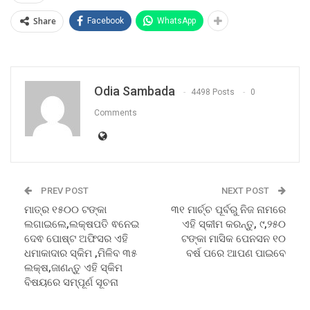
Share
Facebook
WhatsApp
Odia Sambada
4498 Posts
0
Comments
PREV POST
NEXT POST
ମାତ୍ର ୧୫୦୦ ଟଙ୍କା
୩୧ ମାର୍ଚ୍ଚ ପୂର୍ବରୁ ନିଜ ନାମରେ
ଲଗାଇଲେ,ଲକ୍ଷପତି ଵନେଇ
ଏହି ସ୍କୀମ କରନ୍ତୁ, ୯,୨୫୦
ଦେଵ ପୋଷ୍ଟ ଅଫିସର ଏହି
ଟଙ୍କା ମାସିକ ପେନସନ ୧୦
ଧମାକାଦାର ସ୍କିମ ,ମିଳିବ ୩୫
ବର୍ଷ ପରେ ଆପଣ ପାଇବେ
ଲକ୍ଷ,ଜାଣନ୍ତୁ ଏହି ସ୍କିମ
ବିଷୟରେ ସମ୍ପୂର୍ଣ ସୂଚନା