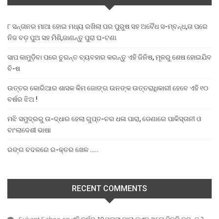
୮ ସନ୍ତାନର ମାଆ ହୋଇ ମଧ୍ୟ ରଖିଲା ପର ପୁରୁଷ ସହ ଅବୈଧ ସ-ମ୍ବନ୍ଧ,ତା ପରେ
ନିଜ ବଡ଼ ପୁଅ ସହ ମିଶି,ଜାଣନ୍ତୁ ପୁରା ଘ-ଟଣା
ସାପ କାମୁଡ଼ିବା ପରେ ତୁରନ୍ତ ବ୍ୟବହାର କରନ୍ତୁ ଏହି ଜିନିଷ, ମୂଳରୁ ଶେଷ ହୋଇଯିବ
ବି-ଷ
ଉତ୍ତର କୋରିଆର ଶାସକ କିମ ଜୋଙ୍ଗ ଉନଙ୍କ ଉତ୍ତରାଧିକାରୀ ହେବେ ଏହି ୧୦
ବର୍ଷର ଝିଅ !
ମଝି ସମୁଦ୍ରରୁ ଉ-ଦ୍ଧାର ହେଲା ଗୁପ୍ତ-ଚର ଧଳା ପାରା, ଡେଣାରେ ପାକିସ୍ତାନୀ ଓ
ବାଂଲାଦେଶୀ ଭାଷା
ରଙ୍ଗ ବଦଳରେ ର-କ୍ତର ଖେଳ …..
RECENT COMMENTS