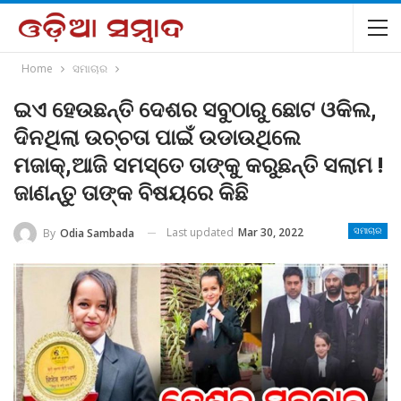
Home
ସମାଚାର
ଇଏ ହେଉଛନ୍ତି ଦେଶର ସବୁଠାରୁ ଛୋଟ ଓକିଲ,
ଦିନଥିଲା ଉଚ୍ଚତା ପାଇଁ ଉଡାଉଥିଲେ
ମଜାକ୍,ଆଜି ସମସ୍ତେ ତାଙ୍କୁ କରୁଛନ୍ତି ସଲାମ !
ଜାଣନ୍ତୁ ତାଙ୍କ ବିଷୟରେ କିଛି
Last updated
Mar 30, 2022
By
Odia Sambada
ସମାଚାର