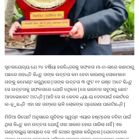
ସୂଚନାଯୋଗ୍ୟ ଯେ ୨୪ ବର୍ଷିୟା ହରବିନ୍ଦରକୁ ସଫଳତା ମା-ମ-ଲାରେ କାହାଠାରୁ
ପଛରେ ନାହାନ୍ତି କିନ୍ତୁ ତାଙ୍କ ଉଚ୍ଚତା କମ ହେବା କାରଣରୁ ଲୋକମାନେ
ତାଙ୍କୁ କମେଣ୍ଟ କରୁଥିଲେ|ତାଙ୍କ ଉଚ୍ଚତା ୩ ଫୁଟ ୧୧ ଇଞ୍ଚ ଅଟେ କିନ୍ତୁ
ସେ ଉଚ୍ଚତାକୁ ସଫଳତାରେ ଯୋଡି ନଥିଲେ|ସେ ଭାରତର ସବୁଠାରୁ ଛୋଟ
ଆଡଭୋକେଟ ଅଟନ୍ତି|ଆଜି ସେ ନା କେବଳ ନ୍ୟା-ୟ ଦେବାପାଇଁ କୋର୍ଟରେ
ଲ-ଢ଼ୁଛନ୍ତି ଏହା ସହ ତାଙ୍କର ଭଳି ଲୋକଙ୍କ ପ୍ରେରଣା ପାଲଟିଛନ୍ତି|
ମିଡିଆ ରିପୋର୍ଟ ଅନୁସାରେ ରୁବିଙ୍କ ସ୍ୱପ୍ନ ଏୟାର ହଷ୍ଟ୍ରେସ ବନିବା‌ ପାଇଁ
ଥିଲା କିନ୍ତୁ କମ ଉଚ୍ଚତା ଯୋଗୁଁ ତାହା ସାକାର ହୋଇ ପାରିଲା ନାହିଁ|ଏକ
ଇଣ୍ଟରଭ୍ୟୁ ସମୟରେ ସେ ଏହି କଥାର ଖୁଲାସା କରିଥିଲେ|ଯେତେବେଳେ
ତାଙ୍କ ଉଚ୍ଚତା ବଢୁନଥିଲା ପରିବାର ସଦସ୍ୟ ତାଙ୍କୁ ଡାକ୍ତରଙ୍କ ପାଖରେ