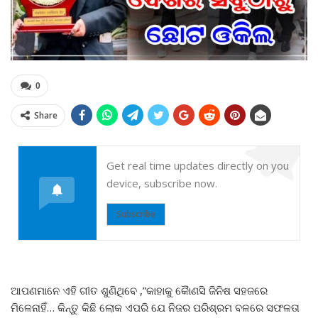
0
Share
Get real time updates directly on you
device, subscribe now.
Subscribe
ଆପଣମାନେ ଏହି ଗୀତ ଶୁଣିଥିବେ ,”କାହାକୁ କୈାଣସି ଜିନିଷ ସହଜରେ
ମିଳେନାହିଁ… କିନ୍ତୁ କିଛି ଲୋକ ଏପରି ଯେ ନିଜର ପରିଶ୍ରମ ବଳରେ ସଫଳତା