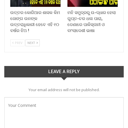
ଉତ୍ତର କୋରିଆର ଶାସକ କିମ
ମଝି ସମୁଦ୍ରରୁ ଉ-ଦ୍ଧାର ହେଲା
ଜୋଙ୍ଗ ଉନଙ୍କ
ଗୁପ୍ତ-ଚର ଧଳା ପାରା,
ଉତ୍ତରାଧିକାରୀ ହେବେ ଏହି ୧୦
ଡେଣାରେ ପାକିସ୍ତାନୀ ଓ
ବର୍ଷର ଝିଅ !
ବାଂଲାଦେଶୀ ଭାଷା
PREV
NEXT
LEAVE A REPLY
Your email address will not be published.