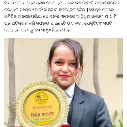
ହାସଲ କରି ସ୍ୱପ୍ନ ପୂରଣ କରିଥାନ୍ତି|ଏଭଳି କିଛି କାହାଣୀ ପଞ୍ଜାବରାଜ୍ୟର
ଜଳନ୍ଧର ସହରର କୋର୍ଟରେ ଓକିଲ ହରବିନ୍ଦର କୈର |ସେ ରୁଵି ନାମରେ
ପରିଚିତ ଓ ଲୋକପ୍ରିୟ|ସେ ତାଙ୍କ ଜୀବନରେ ଆସିଥିବା ସମସ୍ତ ବା-ଧାବି-
ଘ୍ନ ଅତିକ୍ରମ କରି ସଫଳତା ପାଇଛନ୍ତି ଓ ଅଲଗା ବ୍ୟକ୍ତିତ୍ଵ ସୃଷ୍ଟି
କରିଛନ୍ତି|ଚାଲନ୍ତୁ ସେ ସମ୍ପର୍କରେ ଜାଣିବା