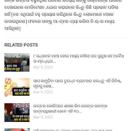
ଦେଖାଇଲେ ମେଡିଟେସନ ,ଯୋଗ କରାଇଲେ କିନ୍ତୁ କିଛି ପ୍ରଭାବ ପଡିଲା
ନାହିଁ|ସେ ଏଥିପାଇଁ ବହୁ ପ୍ରୟାସ କରିଥିଲେ କିନ୍ତୁ ଲୋକମାନେ ମଜାକ
ଉଡାଇଥିଲେ|ଫଳରେ ତାଙ୍କୁ ଆ-ତ୍ମହ-ତ୍ୟା କରିବା ବି-ଚା-ର ମଧ୍ୟ
ଆସିଥିଲା|
RELATED POSTS
୮ ସନ୍ତାନର ମାଆ ହୋଇ ମଧ୍ୟ ରଖିଲା ପର ପୁରୁଷ ସହ ଅବୈଧ
ସ-ମ୍ବନ୍ଧ,ତା…
Mar 9, 2023
ସାପ କାମୁଡ଼ିବା ପରେ ତୁରନ୍ତ ବ୍ୟବହାର କରନ୍ତୁ ଏହି ଜିନିଷ,
ମୂଳରୁ ଶେଷ…
Mar 9, 2023
ଉତ୍ତର କୋରିଆର ଶାସକ କିମ ଜୋଙ୍ଗ ଉନଙ୍କ
ଉତ୍ତରାଧିକାରୀ ହେବେ ଏହି ୧୦…
Mar 9, 2023
ମଝି ସମୁଦ୍ରରୁ ଉ-ଦ୍ଧାର ହେଲା ଗୁପ୍ତ-ଚର ଧଳା ପାରା,