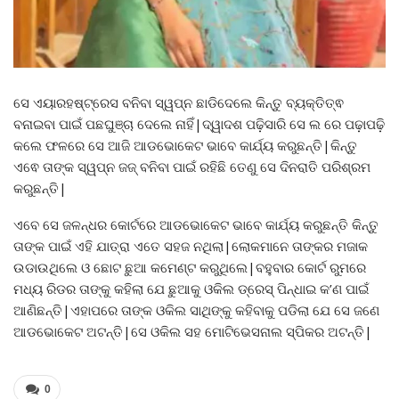
ସେ ଏୟାରହଷ୍ଟ୍ରେସ ବନିବା ସ୍ୱପ୍ନ ଛାଡିଦେଲେ କିନ୍ତୁ ବ୍ୟକ୍ତିତ୍ଵ
ବନାଇବା ପାଇଁ ପଛଘୁଞ୍ଚା ଦେଲେ ନାହିଁ|ଦ୍ୱାଦଶ ପଢ଼ିସାରି ସେ ଲ ରେ ପଢ଼ାପଢ଼ି
କଲେ ଫଳରେ ସେ ଆଜି ଆଡଭୋକେଟ ଭାବେ କାର୍ଯ୍ୟ କରୁଛନ୍ତି|କିନ୍ତୁ
ଏଵେ ତାଙ୍କ ସ୍ୱପ୍ନ ଜଜ୍ ବନିବା ପାଇଁ ରହିଛି ତେଣୁ ସେ ଦିନରାତି ପରିଶ୍ରମ
କରୁଛନ୍ତି|
ଏବେ ସେ ଜଳନ୍ଧର କୋର୍ଟରେ ଆଡଭୋକେଟ ଭାବେ କାର୍ଯ୍ୟ କରୁଛନ୍ତି କିନ୍ତୁ
ତାଙ୍କ ପାଇଁ ଏହି ଯାତ୍ରା ଏତେ ସହଜ ନଥିଲା|ଲୋକମାନେ ତାଙ୍କର ମଜାକ
ଉଡାଉଥିଲେ ଓ ଛୋଟ ଛୁଆ କମେଣ୍ଟ କରୁଥିଲେ|ବହୁବାର କୋର୍ଟ ରୁମରେ
ମଧ୍ୟ ରିଡର ତାଙ୍କୁ କହିଲା ଯେ ଛୁଆକୁ ଓକିଲ ଡ୍ରେସ୍ ପିନ୍ଧାଇ କ’ଣ ପାଇଁ
ଆଣିଛନ୍ତି|ଏହାପରେ ତାଙ୍କ ଓକିଲ ସାଥିଙ୍କୁ କହିବାକୁ ପଡିଲା ଯେ ସେ ଜଣେ
ଆଡଭୋକେଟ ଅଟନ୍ତି|ସେ ଓକିଲ ସହ ମୋଟିଭେସନାଲ ସ୍ପିକର ଅଟନ୍ତି|
0