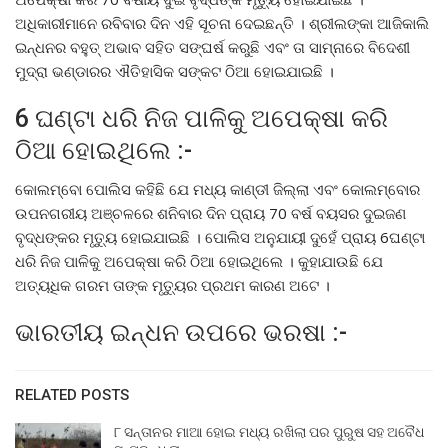
ଅଧିକାରୀମାନେ ରବିବାର ଦିନ ଏହି ସୂଚନା ଦେଇଛନ୍ତି । ଶ୍ରୀଲଙ୍କା ଆଜିକାଲି
ଇନ୍ଧନର ବହୁତ୍ ଅଭାବ ସହିତ ସଙ୍ଘର୍ଷ କରୁଛି ଏବଂ ତା ସାମ୍ନାରେ ବିଦେଶୀ
ମୁଦ୍ରା ଭଣ୍ଡାରର ଐତିହାସିକ ସଙ୍କଟ ଠିଆ ହୋଇଯାଇଛି ।
6 ଘଣ୍ଟା ଧରି ନିଜ ପାଳିକୁ ଅପେକ୍ଷା କରି
ଠିଆ ହୋଇଥିଲେ :-
କୋଲମ୍ବୋ ପୋଲିସ କହିଛି ଯେ ମଧ୍ୟ କାଣ୍ଡୀ ଜିଲ୍ଲା ଏବଂ କୋଲମ୍ବୋର
ଉପନଗରୀୟ ଅଞ୍ଚଳରେ ଶନିବାର ଦିନ ପ୍ରାୟ 70 ବର୍ଷ ବୟସର ଦୁଇଜଣ
ବୃଦ୍ଧଙ୍କର ମୃତ୍ୟୁ ହୋଇଯାଇଛି । ପୋଲିସ ଅନୁଯାୟୀ ଦୁହେଁ ପ୍ରାୟ 6ଘଣ୍ଟା
ଧରି ନିଜ ପାଳିକୁ ଅପେକ୍ଷା କରି ଠିଆ ହୋଇଥିଲେ । କୁହାଯାଉଛି ଯେ
ଅତ୍ୟଧିକ ଗରମ ତାଙ୍କ ମୃତ୍ୟୁର ପ୍ରଥମ କାରଣ ଅଟେ ।
ଭାରତୀୟ ଇନ୍ଧନ ଉପରେ ଭରଷା :-
RELATED POSTS
୮ ସନ୍ତାନର ମାଆ ହୋଇ ମଧ୍ୟ ରଖିଲା ପର ପୁରୁଷ ସହ ଅବୈଧ