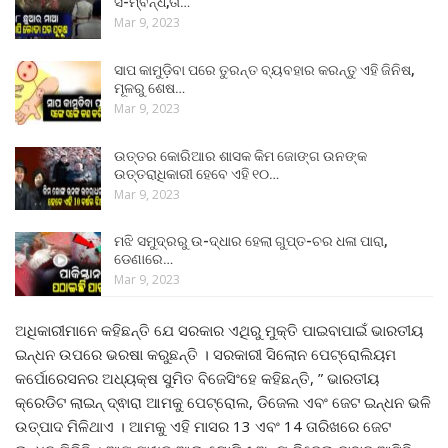
ସ-ମ୍ବନ୍ଧ,ତା…
Mar 9, 2023
ସାପ କାମୁଡ଼ିବା ପରେ ତୁରନ୍ତ ବ୍ୟବହାର କରନ୍ତୁ ଏହି ଜିନିଷ,
ମୂଳରୁ ଶେଷ…
Mar 9, 2023
ଉତ୍ତର କୋରିଆର ଶାସକ କିମ ଜୋଙ୍ଗ ଉନଙ୍କ
ଉତ୍ତରାଧିକାରୀ ହେବେ ଏହି ୧୦…
Mar 9, 2023
ମଝି ସମୁଦ୍ରରୁ ଉ-ଦ୍ଧାର ହେଲା ଗୁପ୍ତ-ଚର ଧଳା ପାରା,
ଡେଣାରେ…
Mar 9, 2023
ଅଧିକାରୀମାନେ କହିଛନ୍ତି ଯେ ସରକାର ଏଥିରୁ ମୁକ୍ତି ପାଇବାପାଇଁ ଭାରତୀୟ
ଇନ୍ଧନ ଉପରେ ଭରଷା କରୁଛନ୍ତି । ସରକାରୀ ସିଲୋନ ପେଟ୍ରୋଲିୟମ
କର୍ପୋରେସନର ଅଧ୍ୟକ୍ଷ ସୁମିତ ବିଜେସିଂହେ କହିଛନ୍ତି, ” ଭାରତୀୟ
କ୍ରେଡିଟ ଲାଇନ୍ ଦ୍ଵାରା ଆମକୁ ପେଟ୍ରୋଲ, ଡିଜେଲ ଏବଂ ଜେଟ ଇନ୍ଧନ ଭଳି
ଉତ୍ପାଦ ମିଳିଥାଏ । ଆମକୁ ଏହି ମାସର 13 ଏବଂ 14 ତାରିଖରେ ଜେଟ