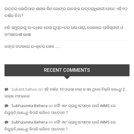
ଉତ୍ତର କୋରିଆର ଶାସକ କିମ ଜୋଙ୍ଗ ଉନଙ୍କ ଉତ୍ତରାଧିକାରୀ ହେବେ ଏହି ୧୦
ବର୍ଷର ଝିଅ !
ମଝି ସମୁଦ୍ରରୁ ଉ-ଦ୍ଧାର ହେଲା ଗୁପ୍ତ-ଚର ଧଳା ପାରା, ଡେଣାରେ ପାକିସ୍ତାନୀ ଓ
ବାଂଲାଦେଶୀ ଭାଷା
ରଙ୍ଗ ବଦଳରେ ର-କ୍ତର ଖେଳ …..
RECENT COMMENTS
Sukant Sahoo
on
ଏହି ବର୍ଷର 10 ପଇସା ବାଲା କଏନ ଥିଲେ ବିକ୍ରି କରନ୍ତୁ 2
ଲକ୍ଷ ଟଙ୍କାରେ
Subhasmita Behera
on
ନର୍ସିଂ ଏବଂ ଗ୍ରାଜୁଏଟସଙ୍କ ପାଇଁ AIIMS ରେ
ନିଯୁକ୍ତି,ଜାଣନ୍ତୁ କିପରି କରିବେ ଆବେଦନ ?
Subhasmita Behera
on
ନର୍ସିଂ ଏବଂ ଗ୍ରାଜୁଏଟସଙ୍କ ପାଇଁ AIIMS ରେ
ନିଯୁକ୍ତି,ଜାଣନ୍ତୁ କିପରି କରିବେ ଆବେଦନ ?