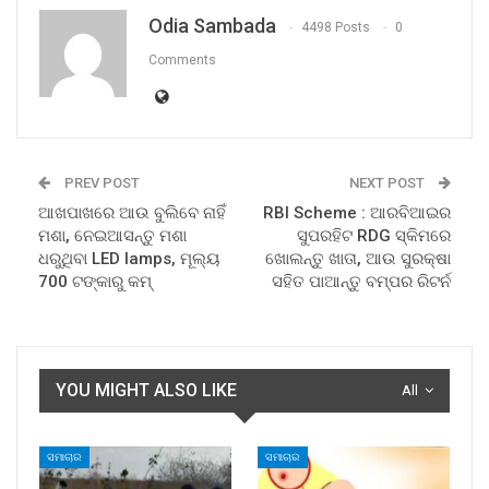
Odia Sambada
4498 Posts
0
Comments
PREV POST
NEXT POST
ଆଖପାଖରେ ଆଉ ବୁଲିବେ ନାହିଁ
RBI Scheme : ଆରବିଆଇର
ମଶା, ନେଇଆସନ୍ତୁ ମଶା
ସୁପରହିଟ RDG ସ୍କିମରେ
ଧରୁଥିବା LED lamps, ମୂଲ୍ୟ
ଖୋଲନ୍ତୁ ଖାତା, ଆଉ ସୁରକ୍ଷା
700 ଟଙ୍କାରୁ କମ୍
ସହିତ ପାଆନ୍ତୁ ବମ୍ପର ରିଟର୍ନ
YOU MIGHT ALSO LIKE
All
ସମାଚାର
ସମାଚାର