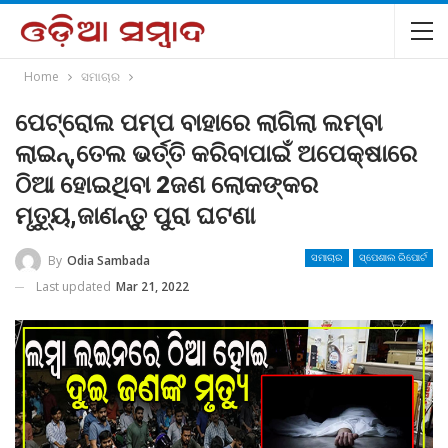
Home
ସମାଚାର
ପେଟ୍ରୋଲ ପମ୍ପ ବାହାରେ ଲାଗିଲା ଲମ୍ବା
ଲାଇନ୍,ତେଲ ଭର୍ତ୍ତି କରିବାପାଇଁ ଅପେକ୍ଷାରେ
ଠିଆ ହୋଇଥିବା 2ଜଣ ଲୋକଙ୍କର
ମୃତ୍ୟୁ,ଜାଣନ୍ତୁ ପୁରା ଘଟଣା
By
Odia Sambada
ସମାଚାର
ସ୍ପେଶାଲ ରିପୋର୍ଟ
Last updated
Mar 21, 2022