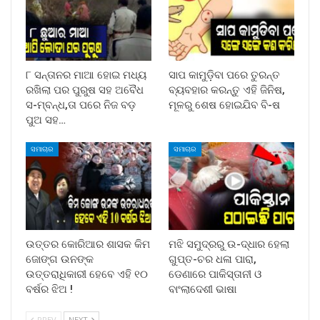
୮ ସନ୍ତାନର ମାଆ ହୋଇ ମଧ୍ୟ
ସାପ କାମୁଡ଼ିବା ପରେ ତୁରନ୍ତ
ରଖିଲା ପର ପୁରୁଷ ସହ ଅବୈଧ
ବ୍ୟବହାର କରନ୍ତୁ ଏହି ଜିନିଷ,
ସ-ମ୍ବନ୍ଧ,ତା ପରେ ନିଜ ବଡ଼
ମୂଳରୁ ଶେଷ ହୋଇଯିବ ବି-ଷ
ପୁଅ ସହ…
ସମାଚାର
ସମାଚାର
ଉତ୍ତର କୋରିଆର ଶାସକ କିମ
ମଝି ସମୁଦ୍ରରୁ ଉ-ଦ୍ଧାର ହେଲା
ଜୋଙ୍ଗ ଉନଙ୍କ
ଗୁପ୍ତ-ଚର ଧଳା ପାରା,
ଉତ୍ତରାଧିକାରୀ ହେବେ ଏହି ୧୦
ଡେଣାରେ ପାକିସ୍ତାନୀ ଓ
ବର୍ଷର ଝିଅ !
ବାଂଲାଦେଶୀ ଭାଷା
PREV
NEXT