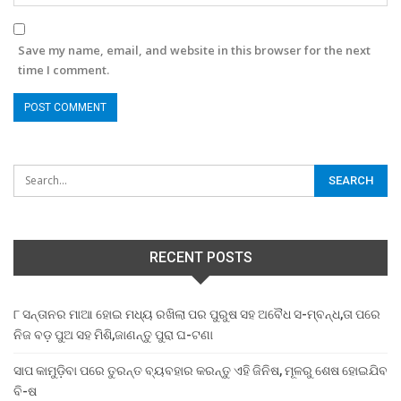
Save my name, email, and website in this browser for the next
time I comment.
RECENT POSTS
୮ ସନ୍ତାନର ମାଆ ହୋଇ ମଧ୍ୟ ରଖିଲା ପର ପୁରୁଷ ସହ ଅବୈଧ ସ-ମ୍ବନ୍ଧ,ତା ପରେ
ନିଜ ବଡ଼ ପୁଅ ସହ ମିଶି,ଜାଣନ୍ତୁ ପୁରା ଘ-ଟଣା
ସାପ କାମୁଡ଼ିବା ପରେ ତୁରନ୍ତ ବ୍ୟବହାର କରନ୍ତୁ ଏହି ଜିନିଷ, ମୂଳରୁ ଶେଷ ହୋଇଯିବ
ବି-ଷ