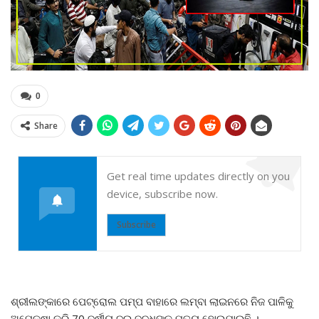
0
Share
Get real time updates directly on you
device, subscribe now.
Subscribe
ଶ୍ରୀଲଙ୍କାରେ ପେଟ୍ରୋଲ ପମ୍ପ ବାହାରେ ଲମ୍ବା ଲାଇନରେ ନିଜ ପାଳିକୁ
ଅପେକ୍ଷା କରି 70 ବର୍ଷୀୟ ଦୁଇ ବୃଦ୍ଧଙ୍କ ମୃତ୍ୟୁ ହୋଇଯାଇଛି ।