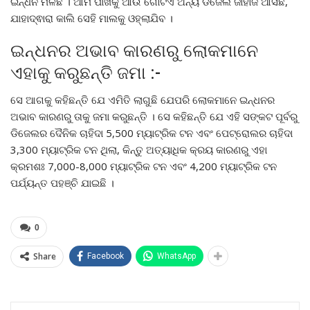
ଇନ୍ଧନ ମିଳିଛି । ଆମ ପାଖକୁ ଆଉ ଗୋଟିଏ ଅନ୍ୟ ଡିଜେଲ ଜାହାଜ ଆସିଛି,
ଯାହାଦ୍ଵାରା କାଲି ସେହି ମାଲକୁ ଓହ୍ଲାଯିବ ।
ଇନ୍ଧନର ଅଭାବ କାରଣରୁ ଲୋକମାନେ
ଏହାକୁ କରୁଛନ୍ତି ଜମା :-
ସେ ଆଗକୁ କହିଛନ୍ତି ଯେ ଏମିତି ଲାଗୁଛି ଯେପରି ଲୋକମାନେ ଇନ୍ଧନର
ଅଭାବ କାରଣରୁ ତାକୁ ଜମା କରୁଛନ୍ତି । ସେ କହିଛନ୍ତି ଯେ ଏହି ସଙ୍କଟ ପୂର୍ବରୁ
ଡିଜେଲର ଦୈନିକ ଚାହିଦା 5,500 ମ୍ୟାଟ୍ରିକ ଟନ ଏବଂ ପେଟ୍ରୋଲର ଚାହିଦା
3,300 ମ୍ୟାଟ୍ରିକ ଟନ ଥିଲା, କିନ୍ତୁ ଅତ୍ୟାଧିକ କ୍ରୟ କାରଣରୁ ଏହା
କ୍ରମଶଃ 7,000-8,000 ମ୍ୟାଟ୍ରିକ ଟନ ଏବଂ 4,200 ମ୍ୟାଟ୍ରିକ ଟନ
ପର୍ଯ୍ୟନ୍ତ ପହଞ୍ଚି ଯାଇଛି ।
0
Share
Facebook
WhatsApp