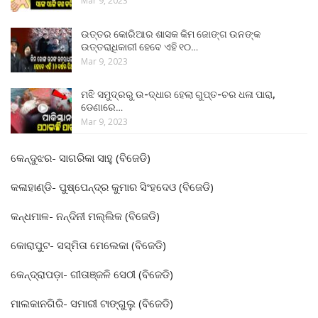
Mar 9, 2023
ଉତ୍ତର କୋରିଆର ଶାସକ କିମ ଜୋଙ୍ଗ ଉନଙ୍କ
ଉତ୍ତରାଧିକାରୀ ହେବେ ଏହି ୧୦…
Mar 9, 2023
ମଝି ସମୁଦ୍ରରୁ ଉ-ଦ୍ଧାର ହେଲା ଗୁପ୍ତ-ଚର ଧଳା ପାରା,
ଡେଣାରେ…
Mar 9, 2023
କେନ୍ଦୁଝର- ସାଗରିକା ସାହୁ (ବିଜେଡି)
କଳାହାଣ୍ଡି- ପୁଷ୍ପେନ୍ଦ୍ର କୁମାର ସିଂହଦେଓ (ବିଜେଡି)
କନ୍ଧମାଳ- ନନ୍ଦିନୀ ମଲ୍ଲିକ (ବିଜେଡି)
କୋରାପୁଟ- ସସ୍ମିତା ମେଲେକା (ବିଜେଡି)
କେନ୍ଦ୍ରାପଡ଼ା- ଗୀତାଞ୍ଜଳି ସେଠୀ (ବିଜେଡି)
ମାଲକାନଗିରି- ସମାରୀ ଟାଙ୍ଗୁଲୁ (ବିଜେଡି)