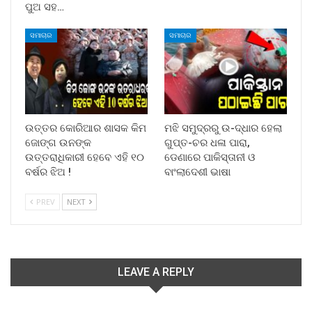
ପୁଅ ସହ…
ସମାଚାର
ସମାଚାର
ଉତ୍ତର କୋରିଆର ଶାସକ କିମ
ମଝି ସମୁଦ୍ରରୁ ଉ-ଦ୍ଧାର ହେଲା
ଜୋଙ୍ଗ ଉନଙ୍କ
ଗୁପ୍ତ-ଚର ଧଳା ପାରା,
ଉତ୍ତରାଧିକାରୀ ହେବେ ଏହି ୧୦
ଡେଣାରେ ପାକିସ୍ତାନୀ ଓ
ବର୍ଷର ଝିଅ !
ବାଂଲାଦେଶୀ ଭାଷା
PREV
NEXT
LEAVE A REPLY