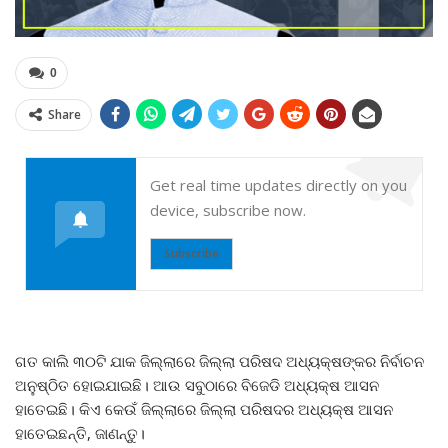
0
Share
Get real time updates directly on you
device, subscribe now.
Subscribe
ଗତ କାଲି ୩୦ଟି ଯାକ ଜିଲ୍ଲାରେ ଜିଲ୍ଲା ପରିଷଦ ଅଧ୍ୟକ୍ଷଙ୍କର ନିର୍ବାଚନ
ଅନୁଷ୍ଠିତ ହୋଇଯାଇଛି। ଆଉ ସବୁଠାରେ ବିଜେଡି ଅଧ୍ୟକ୍ଷ ଆସନ
ହାତେଇଛି। କିଏ କେଉଁ ଜିଲ୍ଲାରେ ଜିଲ୍ଲା ପରିଷଦର ଅଧ୍ୟକ୍ଷ ଆସନ
ହାତେଇଛନ୍ତି, ଜାଣନ୍ତୁ।