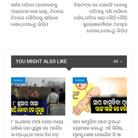
ସର୍କସ ମଝିରେ ଟ୍ରେନରଙ୍କୁ
ବିରାଟଙ୍କ ସହ ସେଲଫି ନେବାକୁ
ଆକ୍ରମଣ କଲା ଭାଲୁ, ଚିଲେଇ
ପଡିଆକୁ ପଶି ଆସିଲେ
ଚିଲେଇ ଦୌଡିବାକୁ ଲାଗିଲେ
ଦର୍ଶକ,ପଡିଆ ସାରା ଦୌଡ଼ି ଦୌଡ଼ି
ଲୋକ,ଦେଖନ୍ତୁ ଭିଡ଼ିଓ
ସୁରକ୍ଷାକର୍ମୀଙ୍କ ଅବସ୍ଥା
ବେହାଲ,ଦେଖନ୍ତୁ ଭିଡ଼ିଓ
YOU MIGHT ALSO LIKE
All
ସମାଚାର
ସମାଚାର
୮ ସନ୍ତାନର ମାଆ ହୋଇ ମଧ୍ୟ
ସାପ କାମୁଡ଼ିବା ପରେ ତୁରନ୍ତ
ରଖିଲା ପର ପୁରୁଷ ସହ ଅବୈଧ
ବ୍ୟବହାର କରନ୍ତୁ ଏହି ଜିନିଷ,
ସ-ମ୍ବନ୍ଧ,ତା ପରେ ନିଜ ବଡ଼
ମୂଳରୁ ଶେଷ ହୋଇଯିବ ବି-ଷ