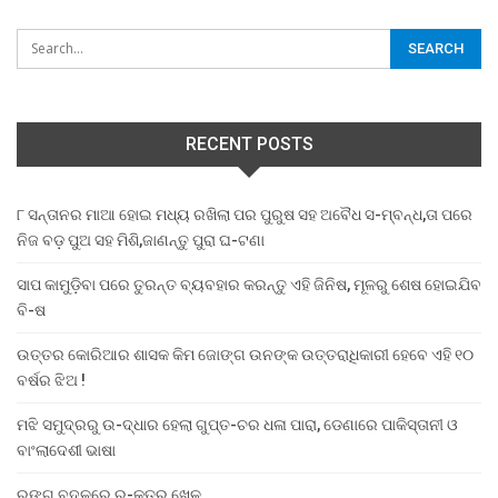
RECENT POSTS
୮ ସନ୍ତାନର ମାଆ ହୋଇ ମଧ୍ୟ ରଖିଲା ପର ପୁରୁଷ ସହ ଅବୈଧ ସ-ମ୍ବନ୍ଧ,ତା ପରେ
ନିଜ ବଡ଼ ପୁଅ ସହ ମିଶି,ଜାଣନ୍ତୁ ପୁରା ଘ-ଟଣା
ସାପ କାମୁଡ଼ିବା ପରେ ତୁରନ୍ତ ବ୍ୟବହାର କରନ୍ତୁ ଏହି ଜିନିଷ, ମୂଳରୁ ଶେଷ ହୋଇଯିବ
ବି-ଷ
ଉତ୍ତର କୋରିଆର ଶାସକ କିମ ଜୋଙ୍ଗ ଉନଙ୍କ ଉତ୍ତରାଧିକାରୀ ହେବେ ଏହି ୧୦
ବର୍ଷର ଝିଅ !
ମଝି ସମୁଦ୍ରରୁ ଉ-ଦ୍ଧାର ହେଲା ଗୁପ୍ତ-ଚର ଧଳା ପାରା, ଡେଣାରେ ପାକିସ୍ତାନୀ ଓ
ବାଂଲାଦେଶୀ ଭାଷା
ରଙ୍ଗ ବଦଳରେ ର-କ୍ତର ଖେଳ …..