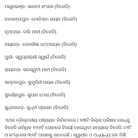
ମୟୂରଭଞ୍ଜ- ଭାରତୀ ହାଂସଦା (ବିଜେଡି)
ନବରଙ୍ଗପୁର- ମୋତିରାମ ନାୟକ (ବିଜେଡି)
ନୂଆପଡ଼ା- ଡଲି ମାଝୀ (ବିଜେଡି)
ନୟାଗଡ଼- ଦେବାଶିଷ ପଟ୍ଟନାୟକ (ବିଜେଡି)
ପୁରୀ- ସ୍ୱପ୍ନାରାଣୀ ସ୍ୱାଇଁ (ବିଜେଡି)
ରାୟଗଡ଼ା- ସରସ୍ୱତୀ ମାଝୀ (ବିଜେଡି)
ସମ୍ବଲପୁର- କୁମୁଦିନୀ ନାୟକ (ବିଜେଡି)
ସୁବର୍ଣ୍ଣପୁର- ସୁପାର ଠେଲା (ବିଜେଡି)
ସୁନ୍ଦରଗଡ଼- କୁନ୍ତୀ ପ୍ରଧାନ (ବିଜେଡି)
ଏଥର ତ୍ରିସ୍ତରୀୟ ପଞ୍ଚାୟତ ନିର୍ବାଚନରେ ୮୫୩ଟି ଜିଲ୍ଲା ପରିଷଦ ଜୋନ୍‌ରୁ
ବିଜେଡି ସର୍ବାଧିକ ୭୬୬ଟି ଜୋନରେ ବିଜୟୀ ହୋଇଥିବା ସମୟରେ ବିଜେପି ୪୨ଟି
ଓ କଂଗ୍ରେସ ୩୭ଟି ଆସନକୁ ହାତେଇଛି। ସ୍ୱାଧୀନ ଓ ଅନ୍ୟାନ୍ୟ ଦଳ ମିଶି