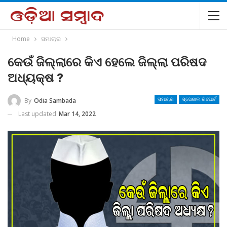
Home
ସମାଚାର
କେଉଁ ଜିଲ୍ଲାରେ କିଏ ହେଲେ ଜିଲ୍ଲା ପରିଷଦ
ଅଧ୍ୟକ୍ଷ ?
By
Odia Sambada
ସମାଚାର
ସ୍ପେଶାଲ ରିପୋର୍ଟ
Last updated
Mar 14, 2022