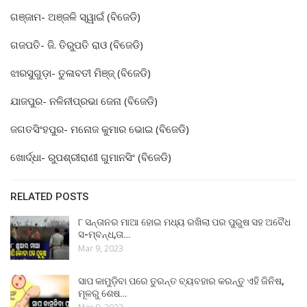
ଗଞ୍ଜାମ- ଅଞ୍ଜଳି ସ୍ୱାଇଁ (ବିଜେଡି)
ଗଜପତି- ଜି. ତିରୁପତି ରାଓ (ବିଜେଡି)
ଝାରସୁଗୁଡ଼ା- ତୁଳାବତୀ ମିଞ୍ଜ୍ (ବିଜେଡି)
ଯାଜପୁର- ନଳିନୀପ୍ରଭା ଜେନା (ବିଜେଡି)
ଜଗତସିଂହପୁର- ମନୋଜ କୁମାର ଭୋଇ (ବିଜେଡି)
ଖୋର୍ଦ୍ଧା- ରୁପଶ୍ରୀରାଣୀ ଗୁମାନସିଂ (ବିଜେଡି)
RELATED POSTS
୮ ସନ୍ତାନର ମାଆ ହୋଇ ମଧ୍ୟ ରଖିଲା ପର ପୁରୁଷ ସହ ଅବୈଧ
ସ-ମ୍ବନ୍ଧ,ତା…
Mar 9, 2023
ସାପ କାମୁଡ଼ିବା ପରେ ତୁରନ୍ତ ବ୍ୟବହାର କରନ୍ତୁ ଏହି ଜିନିଷ,
ମୂଳରୁ ଶେଷ…