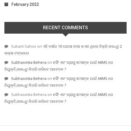
February 2022
RECENT COMMENTS
Sukant Sahoo
on
ଏହି ବର୍ଷର 10 ପଇସା ବାଲା କଏନ ଥିଲେ ବିକ୍ରି କରନ୍ତୁ 2
ଲକ୍ଷ ଟଙ୍କାରେ
Subhasmita Behera
on
ନର୍ସିଂ ଏବଂ ଗ୍ରାଜୁଏଟସଙ୍କ ପାଇଁ AIIMS ରେ
ନିଯୁକ୍ତି,ଜାଣନ୍ତୁ କିପରି କରିବେ ଆବେଦନ ?
Subhasmita Behera
on
ନର୍ସିଂ ଏବଂ ଗ୍ରାଜୁଏଟସଙ୍କ ପାଇଁ AIIMS ରେ
ନିଯୁକ୍ତି,ଜାଣନ୍ତୁ କିପରି କରିବେ ଆବେଦନ ?
Subhasmita Behera
on
ନର୍ସିଂ ଏବଂ ଗ୍ରାଜୁଏଟସଙ୍କ ପାଇଁ AIIMS ରେ
ନିଯୁକ୍ତି,ଜାଣନ୍ତୁ କିପରି କରିବେ ଆବେଦନ ?