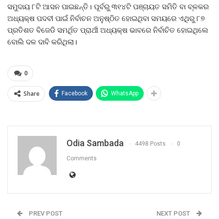
ସମୁଦାୟ ୮ଟି ଆସନ ପାଇଛନ୍ତି। ପୂର୍ବରୁ ୩୧୪ଟି ପଞ୍ଚାୟତ ସମିତି ବା ବ୍ଳକର
ଅଧ୍ୟକ୍ଷ ପଦବୀ ପାଇଁ ନିର୍ବାଚନ ଅନୁଷ୍ଠିତ ହୋଇଥିବା ସମୟରେ ଏଥିରୁ ୮୭
ପ୍ରତିଶତ ବିଜେଡି ସମର୍ଥିତ ପ୍ରାର୍ଥୀ ଅଧ୍ୟକ୍ଷ ଭାବରେ ନିର୍ବାଚିତ ହୋଇଥିଲେ
ବୋଲି ଦଳ ଦାବି କରିଥିଲା।
0
Share
Facebook
WhatsApp
Odia Sambada
4498 Posts
0
Comments
PREV POST
NEXT POST