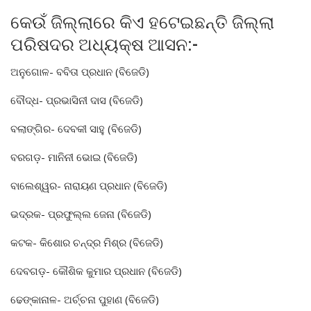
କେଉଁ ଜିଲ୍ଲାରେ କିଏ ହଟେଇଛନ୍ତି ଜିଲ୍ଲା
ପରିଷଦର ଅଧ୍ୟକ୍ଷ ଆସନ:-
ଅନୁଗୋଳ- ବବିତା ପ୍ରଧାନ (ବିଜେଡି)
ବୌଦ୍ଧ- ପ୍ରଭାସିନୀ ଦାସ (ବିଜେଡି)
ବଲାଙ୍ଗିର- ଦେବକୀ ସାହୁ (ବିଜେଡି)
ବରଗଡ଼- ମାନିନୀ ଭୋଇ (ବିଜେଡି)
ବାଲେଶ୍ୱର- ନାରାୟଣ ପ୍ରଧାନ (ବିଜେଡି)
ଭଦ୍ରକ- ପ୍ରଫୁଲ୍ଲ ଜେନା (ବିଜେଡି)
କଟକ- କିଶୋର ଚନ୍ଦ୍ର ମିଶ୍ର (ବିଜେଡି)
ଦେବଗଡ଼- କୌଶିକ କୁମାର ପ୍ରଧାନ (ବିଜେଡି)
ଢେଙ୍କାନାଳ- ଅର୍ଚ୍ଚନା ପୁହାଣ (ବିଜେଡି)