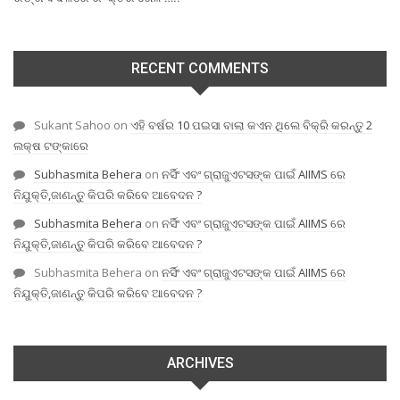
RECENT COMMENTS
Sukant Sahoo
on
ଏହି ବର୍ଷର 10 ପଇସା ବାଲା କଏନ ଥିଲେ ବିକ୍ରି କରନ୍ତୁ 2
ଲକ୍ଷ ଟଙ୍କାରେ
Subhasmita Behera
on
ନର୍ସିଂ ଏବଂ ଗ୍ରାଜୁଏଟସଙ୍କ ପାଇଁ AIIMS ରେ
ନିଯୁକ୍ତି,ଜାଣନ୍ତୁ କିପରି କରିବେ ଆବେଦନ ?
Subhasmita Behera
on
ନର୍ସିଂ ଏବଂ ଗ୍ରାଜୁଏଟସଙ୍କ ପାଇଁ AIIMS ରେ
ନିଯୁକ୍ତି,ଜାଣନ୍ତୁ କିପରି କରିବେ ଆବେଦନ ?
Subhasmita Behera
on
ନର୍ସିଂ ଏବଂ ଗ୍ରାଜୁଏଟସଙ୍କ ପାଇଁ AIIMS ରେ
ନିଯୁକ୍ତି,ଜାଣନ୍ତୁ କିପରି କରିବେ ଆବେଦନ ?
ARCHIVES