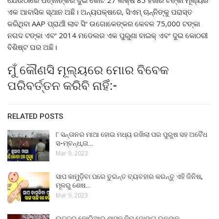
ଯେଉଁଠାରେ ପତ୍ନୀଙ୍କର ଦୁଇ କୋଟି 27 ଲକ୍ଷ 85 ହଜାର ଟଙ୍କା ମୂଲ୍ୟର
ଏକ ଆବାସିକ ସ୍ଥାନ ଅଛି। ଅନ୍ୟପକ୍ଷରେ, ସିଏମ୍ ଚାନ୍ନିଙ୍କୁ ପରାସ୍ତ
କରିଥିବା AAP ପ୍ରାର୍ଥୀ ଲାବ ସିଂ ଉଗୋକେଙ୍କର କେବଳ 75,000 ଟଙ୍କା
ନଗଦ ଟଙ୍କା ଏବଂ 2014 ମଡେଲର ଏକ ପୁରୁଣା ବାଇକ୍ ଏବଂ ଦୁଇ କୋଠରୀ
ବିଶିଷ୍ଟ ଘର ଅଛି।
ମୁଁ କୌଣସି ମୂଲ୍ୟରେ ମୋର ବିବେକ
ପରିବର୍ତ୍ତନ କରିବି ନାହିଁ:-
RELATED POSTS
୮ ସନ୍ତାନର ମାଆ ହୋଇ ମଧ୍ୟ ରଖିଲା ପର ପୁରୁଷ ସହ ଅବୈଧ
ସ-ମ୍ବନ୍ଧ,ତା…
Mar 9, 2023
ସାପ କାମୁଡ଼ିବା ପରେ ତୁରନ୍ତ ବ୍ୟବହାର କରନ୍ତୁ ଏହି ଜିନିଷ,
ମୂଳରୁ ଶେଷ…
Mar 9, 2023
ଉତ୍ତର କୋରିଆର ଶାସକ କିମ ଜୋଙ୍ଗ ଉନଙ୍କ