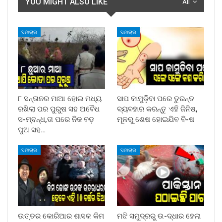
YOU MIGHT ALSO LIKE
All
ସମାଚାର
ସମାଚାର
୮ ସନ୍ତାନର ମାଆ ହୋଇ ମଧ୍ୟ
ସାପ କାମୁଡ଼ିବା ପରେ ତୁରନ୍ତ
ରଖିଲା ପର ପୁରୁଷ ସହ ଅବୈଧ
ବ୍ୟବହାର କରନ୍ତୁ ଏହି ଜିନିଷ,
ସ-ମ୍ବନ୍ଧ,ତା ପରେ ନିଜ ବଡ଼
ମୂଳରୁ ଶେଷ ହୋଇଯିବ ବି-ଷ
ପୁଅ ସହ…
ସମାଚାର
ସମାଚାର
ଉତ୍ତର କୋରିଆର ଶାସକ କିମ
ମଝି ସମୁଦ୍ରରୁ ଉ-ଦ୍ଧାର ହେଲା