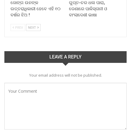
ଜୋଙ୍ଗ ଉନଙ୍କ
ଗୁପ୍ତ-ଚର ଧଳା ପାରା,
ଉତ୍ତରାଧିକାରୀ ହେବେ ଏହି ୧୦
ଡେଣାରେ ପାକିସ୍ତାନୀ ଓ
ବର୍ଷର ଝିଅ !
ବାଂଲାଦେଶୀ ଭାଷା
PREV
NEXT
LEAVE A REPLY
Your email address will not be published.