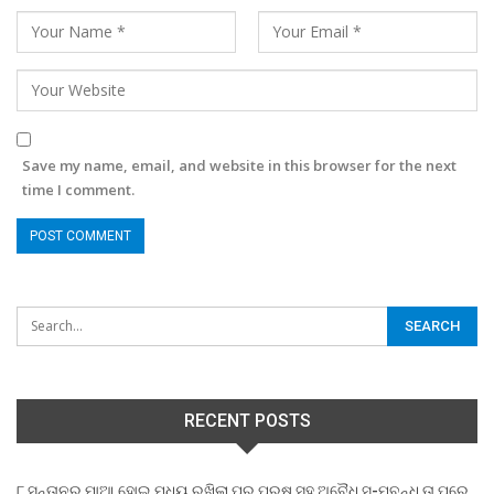
Save my name, email, and website in this browser for the next
time I comment.
RECENT POSTS
୮ ସନ୍ତାନର ମାଆ ହୋଇ ମଧ୍ୟ ରଖିଲା ପର ପୁରୁଷ ସହ ଅବୈଧ ସ-ମ୍ବନ୍ଧ,ତା ପରେ