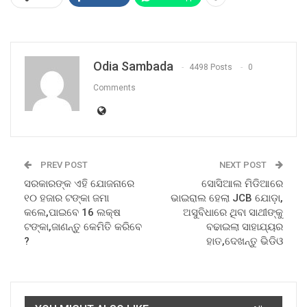
Odia Sambada
4498 Posts
0
Comments
PREV POST
NEXT POST
ସରକାରଙ୍କ ଏହି ଯୋଜନାରେ
ସୋସିଆଲ ମିଡିଆରେ
୧୦ ହଜାର ଟଙ୍କା ଜମା
ଭାଇରାଲ ହେଲା JCB ଯୋଡ଼ା,
କଲେ,ପାଇବେ 16 ଲକ୍ଷ
ଅସୁବିଧାରେ ଥିବା ସାଥୀଙ୍କୁ
ଟଙ୍କା,ଜାଣନ୍ତୁ କେମିତି କରିବେ
ବଢାଇଲା ସାହାଯ୍ୟର
?
ହାତ,ଦେଖନ୍ତୁ ଭିଡିଓ