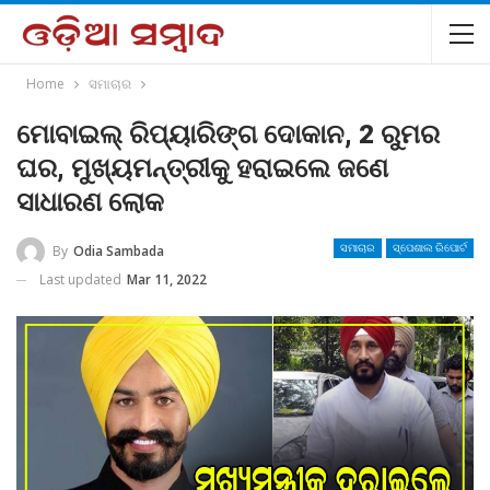
Home
ସମାଚାର
ମୋବାଇଲ୍ ରିପ୍ୟାରିଙ୍ଗ ଦୋକାନ, 2 ରୁମର
ଘର, ମୁଖ୍ୟମନ୍ତ୍ରୀକୁ ହରାଇଲେ ଜଣେ
ସାଧାରଣ ଲୋକ
By
Odia Sambada
ସମାଚାର
ସ୍ପେଶାଲ ରିପୋର୍ଟ
Last updated
Mar 11, 2022