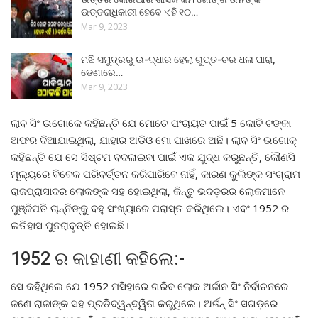
ଉତ୍ତରାଧିକାରୀ ହେବେ ଏହି ୧୦…
Mar 9, 2023
ମଝି ସମୁଦ୍ରରୁ ଉ-ଦ୍ଧାର ହେଲା ଗୁପ୍ତ-ଚର ଧଳା ପାରା,
ଡେଣାରେ…
Mar 9, 2023
ଲାବ ସିଂ ଉଗୋକେ କହିଛନ୍ତି ଯେ ମୋତେ ପଂଚାୟତ ପାଇଁ 5 କୋଟି ଟଙ୍କା
ଅଫର ଦିଆଯାଇଥିଲା, ଯାହାର ଅଡିଓ ମୋ ପାଖରେ ଅଛି। ଲାବ ସିଂ ଉଗୋକ୍
କହିଛନ୍ତି ଯେ ସେ ସିଷ୍ଟମ ବଦଳାଇବା ପାଇଁ ଏକ ଯୁଦ୍ଧ କରୁଛନ୍ତି, କୌଣସି
ମୂଲ୍ୟରେ ବିବେକ ପରିବର୍ତ୍ତନ କରିପାରିବେ ନାହିଁ, କାରଣ କୁଲିଙ୍କ ସଂଗ୍ରାମ
ରାଜପ୍ରାସାଦର ଲୋକଙ୍କ ସହ ହୋଇଥିଲା, କିନ୍ତୁ ଭଦଡ଼ରର ଲୋକମାନେ
ପୁଞ୍ଜିପତି ଚାନ୍ନିଙ୍କୁ ବହୁ ସଂଖ୍ୟାରେ ପରାସ୍ତ କରିଥିଲେ। ଏବଂ 1952 ର
ଇତିହାସ ପୁନରାବୃତ୍ତି ହୋଇଛି।
1952 ର କାହାଣୀ କହିଲେ:-
ସେ କହିଥିଲେ ଯେ 1952 ମସିହାରେ ଗରିବ ଲୋକ ଅର୍ଜାନ ସିଂ ନିର୍ବାଚନରେ ​​
ଜଣେ ରାଜାଙ୍କ ସହ ପ୍ରତିଦ୍ୱନ୍ଦ୍ୱିତା କରୁଥିଲେ। ଅର୍ଜନ୍ ସିଂ ସଗଡ଼ରେ