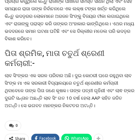
ପ୍ରଚାର କରୁଥିଲେ କିନ୍ତୁ ରାଜାଙ୍କ ପାଖରେ ସମସ୍ତ ସାଧନ ଥିଲା ଏବଂ ସେହି
ସମୟରେ ରାଜା ତାଙ୍କ ନିର୍ବାଚନରେ ​​ଏକ ଲକ୍ଷ ଟଙ୍କା ଖର୍ଚ୍ଚ କରିଥିଲେ
କିନ୍ତୁ ଭଦଡ଼ରର ଲୋକମାନେ ଅରଜନ ସିଂଙ୍କୁ ବିଜୟର ଟୀକା ଲଗାଇଥିଲେ
ଏବଂ ରାଜାଙ୍କୁ ପରାସ୍ତ କରି ତାଙ୍କର ଅଂହାକାର ଭାଙ୍ଗିଥିଲେ। ଏଥର ମଧ୍ୟ
ଭଦଦରରେ ସମାନ ଘଟଣା ଘଟିଛି ଏବଂ ସେ ଦିଲ୍ଲୀର ମଡେଲ ପରି ଭଦଡ଼ର
ବିକାଶ କରିବେ।
ପିତା ଶ୍ରମିକ, ମାତା ଚତୁର୍ଥ ଶ୍ରେଣୀ
କର୍ମଚାରୀ:-
ଲାବ ସିଂଙ୍କର ଏକ ସରଳ ପରିବାର ଅଛି। ଦୁଇ କୋଠରୀ ଘରେ ରହୁଥିବା ଲାବ
ସିଂଙ୍କ ମା ଏକ ସରକାରୀ ବିଦ୍ୟାଳୟରେ ଚତୁର୍ଥ ଶ୍ରେଣୀର କର୍ମଚାରୀ
ଥିବାବେଳେ ତାଙ୍କ ପିତା ଜଣେ କୃଷକ। ତାଙ୍କ ପତ୍ନୀ ଗୃହିଣୀ ଏବଂ ଲାଵ ଙ୍କର
ଦୁଇଟି ସନ୍ତାନ ଅଛନ୍ତି ଲାବ ସିଂ ଗତ 10 ବର୍ଷ ହେଲା AAP ସହିତ ଜଡିତ
ଅଟନ୍ତି। ସେ ଭଗବତ ମାନଙ୍କର ନିକଟତର ଅଟନ୍ତି।
0
Share
Facebook
WhatsApp