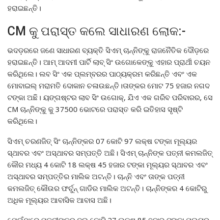
ହରାଇଛନ୍ତି।
CM କୁ ପରାସ୍ତ କଲେ ସାଧାରଣ ଲୋକ:-
ଭଦଡ଼ରରେ ଜଣେ ସାଧାରଣ ବ୍ୟକ୍ତି ସିଏମ୍ ଚାନ୍ନିଙ୍କୁ ରାଜନୈତିକ ଦୌଡ଼ରେ
ହରାଇଛନ୍ତି। ଆମ୍ ଆଦମୀ ପାର୍ଟି ଲାବ୍ ସିଂ ଉଗୋକେଙ୍କୁ ଏହାର ପ୍ରାର୍ଥୀ ଚୟନ
କରିଥିଲେ। ଲବ ସିଂ ଏକ ପ୍ଲମ୍ବରର ପାଠ୍ୟକ୍ରମ କରିଛନ୍ତି ଏବଂ ଏକ
ମୋବାଇଲ୍ ମରାମତି ଦୋକାନ ଚଳାଉଛନ୍ତି।ତାଙ୍କର ମୋଟ 75 ହଜାର ନଗଦ
ଟଙ୍କା ଅଛି। ୟଙ୍ଗଷ୍ଟର ଲାବ ସିଂ ଉଗୋକ୍, ଯିଏ ଏକ ଗରିବ ପରିବାରର, ସେ
CM ଚାନ୍ନିଙ୍କୁ କୁ 37500 ଭୋଟରେ ପରାସ୍ତ କରି ଇତିହାସ ସୃଷ୍ଟି
କରିଥିଲେ।
ସିଏମ୍ ଚରଣଜିତ୍ ସିଂ ଚାନ୍ନିଙ୍କର 07 କୋଟି 97 ଲକ୍ଷ ଟଙ୍କା ମୂଲ୍ୟର
ସ୍ଥାବର ଏବଂ ଅସ୍ଥାବର ସମ୍ପତ୍ତି ଅଛି। ସିଏମ୍ ଚାନ୍ନିଙ୍କ ପତ୍ନୀ କମଲଜିତ୍
କୌର ମଧ୍ୟ 4 କୋଟି 18 ଲକ୍ଷ 45 ହଜାର ଟଙ୍କା ମୂଲ୍ୟର ସ୍ଥାବର ଏବଂ
ଅସ୍ଥାବର ସମ୍ପତ୍ତିର ମାଲିକ ଅଟନ୍ତି। ଚାନ୍ନି ଏବଂ ତାଙ୍କ ପତ୍ନୀ
କମଲଜିତ୍ କୌଉର ଫର୍ଚୁନ୍ ଗାଡିର ମାଲିକ ଅଟନ୍ତି। ଚାନ୍ନିଙ୍କର 4 କୋଟିରୁ
ଅଧିକ ମୂଲ୍ୟର ଆବାସିକ ଆବାସ ଅଛି।