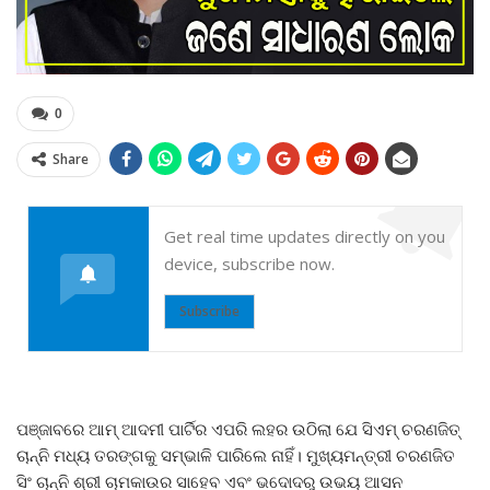
0
Share
Get real time updates directly on you
device, subscribe now.
Subscribe
ପଞ୍ଜାବରେ ଆମ୍ ଆଦମୀ ପାର୍ଟିର ଏପରି ଲହର ଉଠିଲା ଯେ ସିଏମ୍ ଚରଣଜିତ୍
ଚାନ୍ନି ମଧ୍ୟ ତରଙ୍ଗକୁ ସମ୍ଭାଳି ପାରିଲେ ନାହିଁ। ମୁଖ୍ୟମନ୍ତ୍ରୀ ଚରଣଜିତ
ସିଂ ଚାନ୍ନି ଶ୍ରୀ ଚାମକାଉର ସାହେବ ଏବଂ ଭଦୋଦରୁ ଉଭୟ ଆସନ