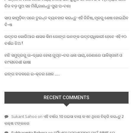
ନିଜ ବଡ଼ ପୁଅ ସହ ମିଶି,ଜାଣନ୍ତୁ ପୁରା ଘ-ଟଣା
ସାପ କାମୁଡ଼ିବା ପରେ ତୁରନ୍ତ ବ୍ୟବହାର କରନ୍ତୁ ଏହି ଜିନିଷ, ମୂଳରୁ ଶେଷ ହୋଇଯିବ
ବି-ଷ
ଉତ୍ତର କୋରିଆର ଶାସକ କିମ ଜୋଙ୍ଗ ଉନଙ୍କ ଉତ୍ତରାଧିକାରୀ ହେବେ ଏହି ୧୦
ବର୍ଷର ଝିଅ !
ମଝି ସମୁଦ୍ରରୁ ଉ-ଦ୍ଧାର ହେଲା ଗୁପ୍ତ-ଚର ଧଳା ପାରା, ଡେଣାରେ ପାକିସ୍ତାନୀ ଓ
ବାଂଲାଦେଶୀ ଭାଷା
ରଙ୍ଗ ବଦଳରେ ର-କ୍ତର ଖେଳ …..
RECENT COMMENTS
Sukant Sahoo
on
ଏହି ବର୍ଷର 10 ପଇସା ବାଲା କଏନ ଥିଲେ ବିକ୍ରି କରନ୍ତୁ 2
ଲକ୍ଷ ଟଙ୍କାରେ
Subhasmita Behera
on
ନର୍ସିଂ ଏବଂ ଗ୍ରାଜୁଏଟସଙ୍କ ପାଇଁ AIIMS ରେ