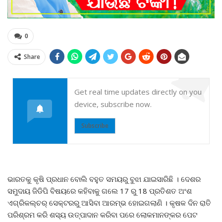
0
Share
Get real time updates directly on you
device, subscribe now.
Subscribe
ଭାରତକୁ କୃଷି ପ୍ରଧାନ ବୋଲି ବହୁତ ସମୟରୁ ବୁଝା ଯାଇସାରିଛି । ଦେଶର
ସମୁଦାୟ ଜିଡିପି ବିଷୟରେ କହିବାକୁ ଗଲେ 17 ରୁ 18 ପ୍ରତିଶତ ଅଂଶ
ଏଗ୍ରିକଲ୍ଚର୍ ସେକ୍ଟରରୁ ଆସିବା ଆରମ୍ଭ ହୋଇଗଲାଣି । କୃଷକ ଦିନ ରାତି
ପରିଶ୍ରମ କରି ଶସ୍ୟ ଉତ୍ପାଦାନ କରିବା ପରେ ଲୋକମାନଙ୍କର ପେଟ