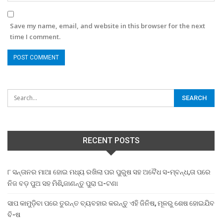
Save my name, email, and website in this browser for the next
time I comment.
RECENT POSTS
୮ ସନ୍ତାନର ମାଆ ହୋଇ ମଧ୍ୟ ରଖିଲା ପର ପୁରୁଷ ସହ ଅବୈଧ ସ-ମ୍ବନ୍ଧ,ତା ପରେ
ନିଜ ବଡ଼ ପୁଅ ସହ ମିଶି,ଜାଣନ୍ତୁ ପୁରା ଘ-ଟଣା
ସାପ କାମୁଡ଼ିବା ପରେ ତୁରନ୍ତ ବ୍ୟବହାର କରନ୍ତୁ ଏହି ଜିନିଷ, ମୂଳରୁ ଶେଷ ହୋଇଯିବ
ବି-ଷ