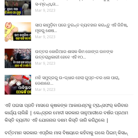
ସ-ମ୍ବନ୍ଧ,ତା…
Mar 9, 2023
ସାପ କାମୁଡ଼ିବା ପରେ ତୁରନ୍ତ ବ୍ୟବହାର କରନ୍ତୁ ଏହି ଜିନିଷ,
ମୂଳରୁ ଶେଷ…
Mar 9, 2023
ଉତ୍ତର କୋରିଆର ଶାସକ କିମ ଜୋଙ୍ଗ ଉନଙ୍କ
ଉତ୍ତରାଧିକାରୀ ହେବେ ଏହି ୧୦…
Mar 9, 2023
ମଝି ସମୁଦ୍ରରୁ ଉ-ଦ୍ଧାର ହେଲା ଗୁପ୍ତ-ଚର ଧଳା ପାରା,
ଡେଣାରେ…
Mar 9, 2023
ଏହି ପଇସା ପ୍ରତି ମାସରେ କୃଷକଙ୍କ ଆକାଉଣ୍ଟକୁ ଟ୍ରାନ୍ସଫର୍ କରିବାର
କାର୍ଯ୍ୟ ଚାଲିଛି | କେନ୍ଦ୍ରର ମୋଦୀ ସରକାର ଜାନୁଆରୀରେ ବର୍ଷର ପ୍ରଥମ
କିସ୍ତି ବ୍ୟତୀତ ଏହି ଯୋଜନାର ଦଶମ କିସ୍ତି ଜାରି କରିଥିଲେ |
ବର୍ତ୍ତମାନ ସରକାର ଏପ୍ରିଲ ମାସ ବିଷୟରେ କହିବାକୁ ଗଲେ ପିଇମ୍ କିସାନ୍