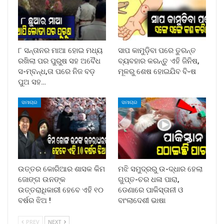
୮ ସନ୍ତାନର ମାଆ ହୋଇ ମଧ୍ୟ
ସାପ କାମୁଡ଼ିବା ପରେ ତୁରନ୍ତ
ରଖିଲା ପର ପୁରୁଷ ସହ ଅବୈଧ
ବ୍ୟବହାର କରନ୍ତୁ ଏହି ଜିନିଷ,
ସ-ମ୍ବନ୍ଧ,ତା ପରେ ନିଜ ବଡ଼
ମୂଳରୁ ଶେଷ ହୋଇଯିବ ବି-ଷ
ପୁଅ ସହ…
ସମାଚାର
ସମାଚାର
ଉତ୍ତର କୋରିଆର ଶାସକ କିମ
ମଝି ସମୁଦ୍ରରୁ ଉ-ଦ୍ଧାର ହେଲା
ଜୋଙ୍ଗ ଉନଙ୍କ
ଗୁପ୍ତ-ଚର ଧଳା ପାରା,
ଉତ୍ତରାଧିକାରୀ ହେବେ ଏହି ୧୦
ଡେଣାରେ ପାକିସ୍ତାନୀ ଓ
ବର୍ଷର ଝିଅ !
ବାଂଲାଦେଶୀ ଭାଷା
PREV
NEXT