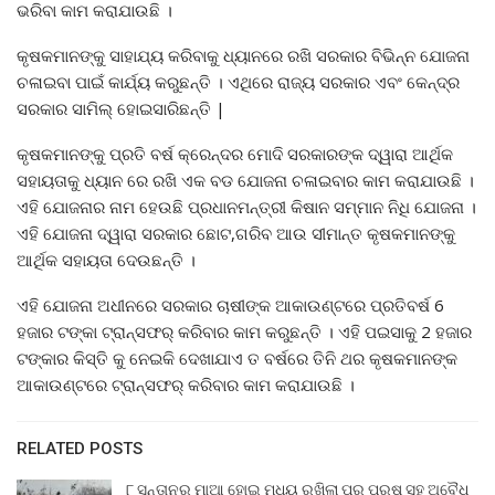
ଭରିବା କାମ କରାଯାଉଛି ।
କୃଷକମାନଙ୍କୁ ସାହାଯ୍ୟ କରିବାକୁ ଧ୍ୟାନରେ ରଖି ସରକାର ବିଭିନ୍ନ ଯୋଜନା
ଚଳାଇବା ପାଇଁ କାର୍ଯ୍ୟ କରୁଛନ୍ତି । ଏଥିରେ ରାଜ୍ୟ ସରକାର ଏବଂ କେନ୍ଦ୍ର
ସରକାର ସାମିଲ୍ ହୋଇସାରିଛନ୍ତି |
କୃଷକମାନଙ୍କୁ ପ୍ରତି ବର୍ଷ କ୍ରେନ୍ଦର ମୋଦି ସରକାରଙ୍କ ଦ୍ୱାରା ଆର୍ଥିକ
ସହାୟତାକୁ ଧ୍ୟାନ ରେ ରଖି ଏକ ବଡ ଯୋଜନା ଚଳାଇବାର କାମ କରାଯାଉଛି ।
ଏହି ଯୋଜନାର ନାମ ହେଉଛି ପ୍ରଧାନମନ୍ତ୍ରୀ କିଷାନ ସମ୍ମାନ ନିଧି ଯୋଜନା ।
ଏହି ଯୋଜନା ଦ୍ୱାରା ସରକାର ଛୋଟ,ଗରିବ ଆଉ ସୀମାନ୍ତ କୃଷକମାନଙ୍କୁ
ଆର୍ଥିକ ସହାୟତା ଦେଉଛନ୍ତି ।
ଏହି ଯୋଜନା ଅଧୀନରେ ସରକାର ଚାଷୀଙ୍କ ଆକାଉଣ୍ଟରେ ପ୍ରତିବର୍ଷ 6
ହଜାର ଟଙ୍କା ଟ୍ରାନ୍ସଫର୍ କରିବାର କାମ କରୁଛନ୍ତି । ଏହି ପଇସାକୁ 2 ହଜାର
ଟଙ୍କାର କିସ୍ତି କୁ ନେଇକି ଦେଖାଯାଏ ତ ବର୍ଷରେ ତିନି ଥର କୃଷକମାନଙ୍କ
ଆକାଉଣ୍ଟରେ ଟ୍ରାନ୍ସଫର୍ କରିବାର କାମ କରାଯାଉଛି ।
RELATED POSTS
୮ ସନ୍ତାନର ମାଆ ହୋଇ ମଧ୍ୟ ରଖିଲା ପର ପୁରୁଷ ସହ ଅବୈଧ