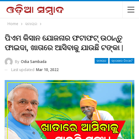
Home
ସମାଚାର
ପିଏମ କିସାନ ଯୋଜନାର ଫଟାଫଟ୍ ଉଠାନ୍ତୁ
ଫାଇଦା, ଖାତାରେ ଆସିବାକୁ ଯାଉଛି ଟଙ୍କା |
By
Odia Sambada
ସମାଚାର
ସ୍ପେଶାଲ ରିପୋର୍ଟ
Last updated
Mar 10, 2022