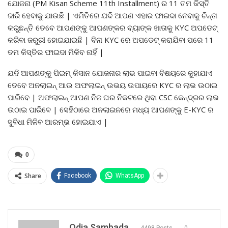
ଯୋଜନା (PM Kisan Scheme 11th Installment) ର 11 ତମ କିସ୍ତି
ଜାରି ହେବାକୁ ଯାଉଛି | ଏମିତିରେ ଯଦି ଆପଣ ଏହାର ଫାଇଦା ନେବାକୁ ଚିନ୍ତା
କରୁଛନ୍ତି ତେବେ ଆପଣଙ୍କୁ ଆପଣଙ୍କର ବ୍ୟାଙ୍କ ଖାତାକୁ KYC ଅପଡେଟ୍
କରିବା ଜରୁରୀ ହୋଇଯାଇଛି | ବିନା KYC ରେ ଅପଡେଟ୍ କରାଯିବା ପରେ 11
ତମ କିସ୍ତିର ଫାଇଦା ମିଳିବ ନାହିଁ |
ଯଦି ଆପଣଙ୍କୁ ପିଇମ୍ କିସାନ ଯୋଜନାର ଲାଭ ପାଇବା ବିଷୟରେ କୁହାଯାଏ
ତେବେ ଅନଲାଇନ୍ ଆଉ ଅଫଲାଇନ୍ ଉଭୟ ଉପାୟରେ KYC ର ଲାଭ ଉଠାଇ
ପାରିବେ | ଅଫଲାଇନ୍ ଆପଣ ନିଜ ଘର ନିକଟରେ ଥିବା CSC କେନ୍ଦ୍ରର ଲାଭ
ଉଠାଇ ପାରିବେ | ସେହିଠାରେ ଅନଲାଇନରେ ମଧ୍ୟ ଆପଣଙ୍କୁ E-KYC ର
ସୁବିଧା ମିଳିବ ଆରମ୍ଭ ହୋଇଯାଏ |
0
Share
Facebook
WhatsApp
Odia Sambada