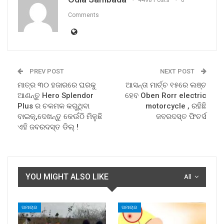
4498 Posts
0
Comments
PREV POST
NEXT POST
ମାତ୍ର ୩୦ ହଜାରରେ ଘରକୁ
ଆସନ୍ତା ମାର୍ଚ୍ଚ ୧୫ରେ ଲଞ୍ଚ
ଆଣନ୍ତୁ Hero Splendor
ହେବ Oben Rorr electric
Plus ର ଚକମକ କରୁଥିବା
motorcycle , ରହିଛି
ବାଇକ୍,ଦେଖନ୍ତୁ କେଉଁଠି ମିଳୁଛି
ଜବରଦସ୍ତ ଫିଚର୍ସ
ଏହି ଜବରଦସ୍ତ ଡିଲ୍ !
YOU MIGHT ALSO LIKE
All
ସମାଚାର
ସମାଚାର