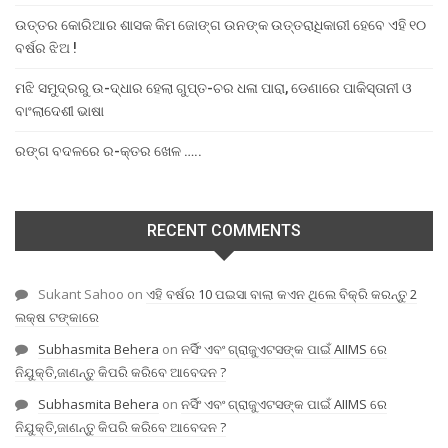
ଉତ୍ତର କୋରିଆର ଶାସକ କିମ ଜୋଙ୍ଗ ଉନଙ୍କ ଉତ୍ତରାଧିକାରୀ ହେବେ ଏହି ୧୦
ବର୍ଷର ଝିଅ !
ମଝି ସମୁଦ୍ରରୁ ଉ-ଦ୍ଧାର ହେଲା ଗୁପ୍ତ-ଚର ଧଳା ପାରା, ଡେଣାରେ ପାକିସ୍ତାନୀ ଓ
ବାଂଲାଦେଶୀ ଭାଷା
ରଙ୍ଗ ବଦଳରେ ର-କ୍ତର ଖେଳ …..
RECENT COMMENTS
Sukant Sahoo
on
ଏହି ବର୍ଷର 10 ପଇସା ବାଲା କଏନ ଥିଲେ ବିକ୍ରି କରନ୍ତୁ 2
ଲକ୍ଷ ଟଙ୍କାରେ
Subhasmita Behera
on
ନର୍ସିଂ ଏବଂ ଗ୍ରାଜୁଏଟସଙ୍କ ପାଇଁ AIIMS ରେ
ନିଯୁକ୍ତି,ଜାଣନ୍ତୁ କିପରି କରିବେ ଆବେଦନ ?
Subhasmita Behera
on
ନର୍ସିଂ ଏବଂ ଗ୍ରାଜୁଏଟସଙ୍କ ପାଇଁ AIIMS ରେ
ନିଯୁକ୍ତି,ଜାଣନ୍ତୁ କିପରି କରିବେ ଆବେଦନ ?