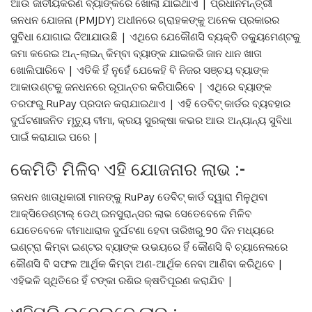
ଆଉ ଜାତୀୟକରଣ ବ୍ୟାଙ୍କରେ ଖୋଲା ଯାଇଥାଏ | ପ୍ରଧାନମନ୍ତ୍ରୀ
ଜନଧନ ଯୋଜନା (PMJDY) ଅଧୀନରେ ଗ୍ରାହକଙ୍କୁ ଅନେକ ପ୍ରକାରର
ସୁବିଧା ଯୋଗାଇ ଦିଆଯାଉଛି | ଏଥିରେ ଯେକୌଣସି ବ୍ୟକ୍ତି ଡକ୍ୟୁମେଣ୍ଟକୁ
ଜମା କରେଇ ଅନ୍-ଲାଇନ୍ କିମ୍ବା ବ୍ୟାଙ୍କ ଯାଇକରି ଜାନ ଧାନ ଖାତା
ଖୋଲିପାରିବେ | ଏତିକି ହିଁ ନୁହେଁ ଯେକେହି ବି ନିଜର ସଞ୍ଚୟ ବ୍ୟାଙ୍କ
ଆକାଉଣ୍ଟକୁ ଜନଧନରେ ରୂପାନ୍ତର କରିପାରିବେ | ଏଥିରେ ବ୍ୟାଙ୍କ
ତରଫରୁ RuPay ପ୍ରଦାନ କରାଯାଇଥାଏ | ଏହି ଡେବିଟ୍ କାର୍ଡର ବ୍ୟବହାର
ଦୁର୍ଘଟଣାଜନିତ ମୃତ୍ୟୁ ବୀମା, କ୍ରୟ ସୁରକ୍ଷା କଭର ଆଉ ଅନ୍ୟାନ୍ୟ ସୁବିଧା
ପାଇଁ କରାଯାଇ ପରେ |
କେମିତି ମିଳିବ ଏହି ଯୋଜନାର ଲାଭ :-
ଜନଧନ ଖାତାଧିକାରୀ ମାନଙ୍କୁ RuPay ଡେବିଟ୍ କାର୍ଡ ଦ୍ୱାରା ମିଳୁଥିବା
ଆକ୍ସିଡେଣ୍ଟାଲ୍ ଡେଥ୍ ଇନସୁରାନ୍ସର ଲାଭ ସେତେବେଳେ ମିଳିବ
ଯେତେବେଳେ ବୀମାଧାରାକ ଦୁର୍ଘଟଣା ହେବା ତାରିଖରୁ 90 ଦିନ ମଧ୍ୟରେ
ଇଣ୍ଟ୍ରା କିମ୍ବା ଇଣ୍ଟର ବ୍ୟାଙ୍କ ଉଭୟରେ ହିଁ କୌଣସି ବି ଚ୍ୟାନେଲରେ
କୌଣସି ବି ସଫଳ ଆର୍ଥିକ କିମ୍ବା ଅଣ-ଆର୍ଥିକ ନେବା ଆଣିବା କରିଥିବେ |
ଏହିଭଳି ସ୍ଥିତିରେ ହିଁ ଟଙ୍କା ରଶିର କ୍ଷତିପୂରଣ କରାଯିବ |