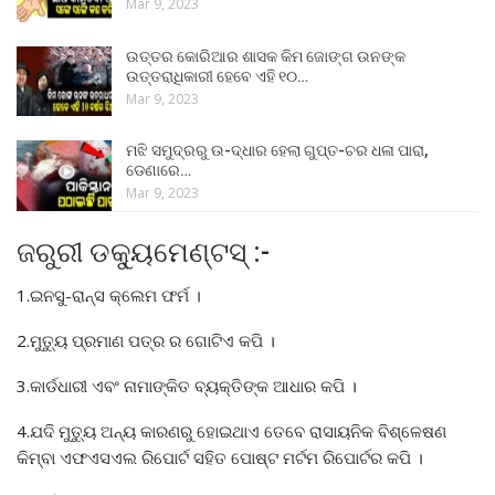
Mar 9, 2023
ଉତ୍ତର କୋରିଆର ଶାସକ କିମ ଜୋଙ୍ଗ ଉନଙ୍କ
ଉତ୍ତରାଧିକାରୀ ହେବେ ଏହି ୧୦…
Mar 9, 2023
ମଝି ସମୁଦ୍ରରୁ ଉ-ଦ୍ଧାର ହେଲା ଗୁପ୍ତ-ଚର ଧଳା ପାରା,
ଡେଣାରେ…
Mar 9, 2023
ଜରୁରୀ ଡକ୍ୟୁମେଣ୍ଟସ୍ :-
1.ଇନସୁ-ରାନ୍ସ କ୍ଲେମ ଫର୍ମ ।
2.ମୁତ୍ୟୁ ପ୍ରମାଣ ପତ୍ର ର ଗୋଟିଏ କପି ।
3.କାର୍ଡଧାରୀ ଏବଂ ନାମାଙ୍କିତ ବ୍ୟକ୍ତିଙ୍କ ଆଧାର କପି ।
4.ଯଦି ମୁତ୍ୟୁ ଅନ୍ୟ କାରଣରୁ ହୋଇଥାଏ ତେବେ ରାସାୟନିକ ବିଶ୍ଳେଷଣ
କିମ୍ବା ଏଫଏସଏଲ ରିପୋର୍ଟ ସହିତ ପୋଷ୍ଟ ମର୍ଟମ ରିପୋର୍ଟର କପି ।