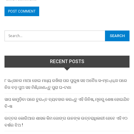
RECENT POSTS
୮ ସନ୍ତାନର ମାଆ ହୋଇ ମଧ୍ୟ ରଖିଲା ପର ପୁରୁଷ ସହ ଅବୈଧ ସ-ମ୍ବନ୍ଧ,ତା ପରେ
ନିଜ ବଡ଼ ପୁଅ ସହ ମିଶି,ଜାଣନ୍ତୁ ପୁରା ଘ-ଟଣା
ସାପ କାମୁଡ଼ିବା ପରେ ତୁରନ୍ତ ବ୍ୟବହାର କରନ୍ତୁ ଏହି ଜିନିଷ, ମୂଳରୁ ଶେଷ ହୋଇଯିବ
ବି-ଷ
ଉତ୍ତର କୋରିଆର ଶାସକ କିମ ଜୋଙ୍ଗ ଉନଙ୍କ ଉତ୍ତରାଧିକାରୀ ହେବେ ଏହି ୧୦
ବର୍ଷର ଝିଅ !