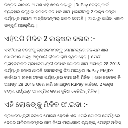
ନିଶ୍ଚିତ ଭାବରେ ଆପଣ ଏହି ଖବର ପଢନ୍ତୁ |RuPay ଡେବିଟ୍ କାର୍ଡ
ବ୍ୟବହାର କରୁଥିବା ସମସ୍ତ ଜନ-ଧନ ଖାତା-ଧିକାରୀଙ୍କୁ 2 ଲକ୍ଷ ଟଙ୍କା
ପର୍ଯ୍ୟନ୍ତ ମାଗଣା ଆକ୍ସିଡେଣ୍ଟାଲ୍ କଭର ଦେଉଛି | ଆସନ୍ତୁ ଜାଣିବା ଏହାର
ସମ୍ପୂର୍ଣ ପ୍ରକ୍ରିୟା |
ଏହିପରି ମିଳିବ 2 ଲକ୍ଷର କଭର :-
ଏସବିଆଇ ତରଫରୁ ଗ୍ରାହକମାନଙ୍କୁ ସେମାନଙ୍କର ଜନ-ଧନ ଖାତା
ଖୋଲିବାର ଅବଧି ଅନୁଯାୟୀ ବୀମାର ରାଶି ସ୍ଥିର ହେବ | ଯେଉଁ
ଗ୍ରାହକଙ୍କର ପ୍ରଧାନମନ୍ତ୍ରୀ ଜନଧନ ଯୋଜନା ଖାତା ଅଗଷ୍ଟ 28 2018
ପର୍ଯ୍ୟନ୍ତ ଖୋଲା ଯାଇଛି ସେମାନଙ୍କୁ ଦିଆଯାଇଥିବା RuPay PMJDY
କାର୍ଡରେ 1 ଲକ୍ଷ ଟଙ୍କା ପର୍ଯ୍ୟନ୍ତର ବୀମା ରାଶି ମିଳିବ | ଯେତେବେଳେ କି
ଅଗଷ୍ଟ 28,2018 ପରେ ଜାରି ହୋଇଥିବା RuPay କାର୍ଡରେ, 2 ଲକ୍ଷ
ଟଙ୍କା ପର୍ଯ୍ୟନ୍ତ ଆକସ୍ମିକ କଭର ସୁବିଧା ବେନିଫିଟ୍ ମିଳିବ |
ଏହି ଲୋକଙ୍କୁ ମିଳିବ ଫାଇଦା :-
ପ୍ରଧାନମନ୍ତ୍ରୀ ଜନଧନ ଯୋଜନା ହେଉଛି ଏକ ଏପରି ଯୋଜନା ଯେଉଁଥିରେ
ଦେଶର ଗରିବମାନଙ୍କର ଖାତା ଜିରୋ ବାଲାନ୍ସରେ ବ୍ୟାଙ୍କ, ପୋଷ୍ଟ ଅଫିସ୍