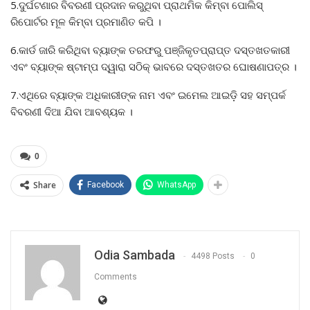
5.ଦୁର୍ଘଟଣାର ବିବରଣୀ ପ୍ରଦାନ କରୁଥିବା ପ୍ରାଥମିକ କିମ୍ବା ପୋଲିସ୍
ରିପୋର୍ଟର ମୂଳ କିମ୍ବା ପ୍ରମାଣିତ କପି ।
6.କାର୍ଡ ଜାରି କରିଥିବା ବ୍ୟାଙ୍କ ତରଫରୁ ପଞ୍ଜିକୃତପ୍ରାପ୍ତ ଦସ୍ତଖତକାରୀ
ଏବଂ ବ୍ୟାଙ୍କ ଷ୍ଟାମ୍ପ ଦ୍ୱାରା ସଠିକ୍ ଭାବରେ ଦସ୍ତଖତର ଘୋଷଣାପତ୍ର ।
7.ଏଥିରେ ବ୍ୟାଙ୍କ ଅଧିକାରୀଙ୍କ ନାମ ଏବଂ ଇମେଲ ଆଇଡ଼ି ସହ ସମ୍ପର୍କ
ବିବରଣୀ ଦିଆ ଯିବା ଆବଶ୍ୟକ ।
0
Share
Facebook
WhatsApp
Odia Sambada
4498 Posts
0
Comments