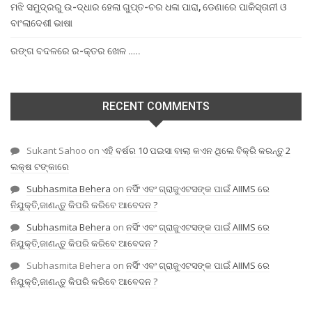
ମଝି ସମୁଦ୍ରରୁ ଉ-ଦ୍ଧାର ହେଲା ଗୁପ୍ତ-ଚର ଧଳା ପାରା, ଡେଣାରେ ପାକିସ୍ତାନୀ ଓ
ବାଂଲାଦେଶୀ ଭାଷା
ରଙ୍ଗ ବଦଳରେ ର-କ୍ତର ଖେଳ …..
RECENT COMMENTS
Sukant Sahoo
on
ଏହି ବର୍ଷର 10 ପଇସା ବାଲା କଏନ ଥିଲେ ବିକ୍ରି କରନ୍ତୁ 2
ଲକ୍ଷ ଟଙ୍କାରେ
Subhasmita Behera
on
ନର୍ସିଂ ଏବଂ ଗ୍ରାଜୁଏଟସଙ୍କ ପାଇଁ AIIMS ରେ
ନିଯୁକ୍ତି,ଜାଣନ୍ତୁ କିପରି କରିବେ ଆବେଦନ ?
Subhasmita Behera
on
ନର୍ସିଂ ଏବଂ ଗ୍ରାଜୁଏଟସଙ୍କ ପାଇଁ AIIMS ରେ
ନିଯୁକ୍ତି,ଜାଣନ୍ତୁ କିପରି କରିବେ ଆବେଦନ ?
Subhasmita Behera
on
ନର୍ସିଂ ଏବଂ ଗ୍ରାଜୁଏଟସଙ୍କ ପାଇଁ AIIMS ରେ
ନିଯୁକ୍ତି,ଜାଣନ୍ତୁ କିପରି କରିବେ ଆବେଦନ ?