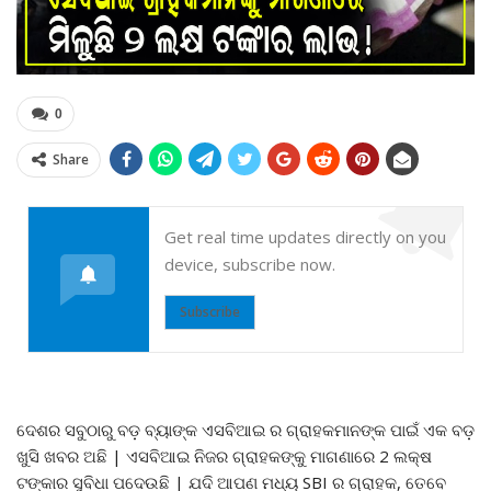
0
Share
Get real time updates directly on you
device, subscribe now.
Subscribe
ଦେଶର ସବୁଠାରୁ ବଡ଼ ବ୍ୟାଙ୍କ ଏସବିଆଇ ର ଗ୍ରାହକମାନଙ୍କ ପାଇଁ ଏକ ବଡ଼
ଖୁସି ଖବର ଅଛି | ଏସବିଆଇ ନିଜର ଗ୍ରାହକଙ୍କୁ ମାଗଣାରେ 2 ଲକ୍ଷ
ଟଙ୍କାର ସୁବିଧା ପଦେଉଛି | ଯଦି ଆପଣ ମଧ୍ୟ SBI ର ଗ୍ରାହକ, ତେବେ