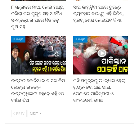
୮ ସନ୍ତାନର ମାଆ ହୋଇ ମଧ୍ୟ
ସାପ କାମୁଡ଼ିବା ପରେ ତୁରନ୍ତ
ରଖିଲା ପର ପୁରୁଷ ସହ ଅବୈଧ
ବ୍ୟବହାର କରନ୍ତୁ ଏହି ଜିନିଷ,
ସ-ମ୍ବନ୍ଧ,ତା ପରେ ନିଜ ବଡ଼
ମୂଳରୁ ଶେଷ ହୋଇଯିବ ବି-ଷ
ପୁଅ ସହ…
ସମାଚାର
ସମାଚାର
ଉତ୍ତର କୋରିଆର ଶାସକ କିମ
ମଝି ସମୁଦ୍ରରୁ ଉ-ଦ୍ଧାର ହେଲା
ଜୋଙ୍ଗ ଉନଙ୍କ
ଗୁପ୍ତ-ଚର ଧଳା ପାରା,
ଉତ୍ତରାଧିକାରୀ ହେବେ ଏହି ୧୦
ଡେଣାରେ ପାକିସ୍ତାନୀ ଓ
ବର୍ଷର ଝିଅ !
ବାଂଲାଦେଶୀ ଭାଷା
PREV
NEXT