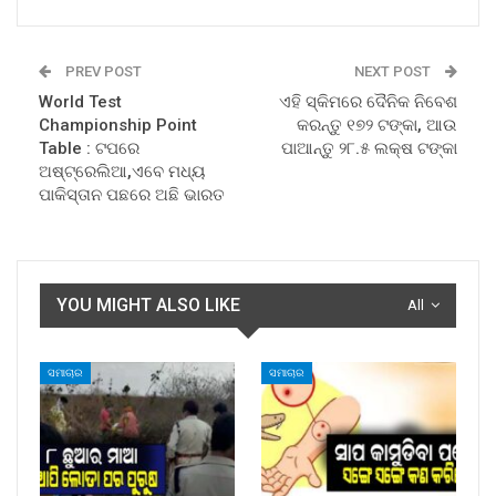
PREV POST
NEXT POST
World Test
ଏହି ସ୍କିମରେ ଦୈନିକ ନିବେଶ
Championship Point
କରନ୍ତୁ ୧୭୨ ଟଙ୍କା, ଆଉ
Table : ଟପରେ
ପାଆନ୍ତୁ ୨୮.୫ ଲକ୍ଷ ଟଙ୍କା
ଅଷ୍ଟ୍ରେଲିଆ,ଏବେ ମଧ୍ୟ
ପାକିସ୍ତାନ ପଛରେ ଅଛି ଭାରତ
YOU MIGHT ALSO LIKE
All
ସମାଚାର
ସମାଚାର