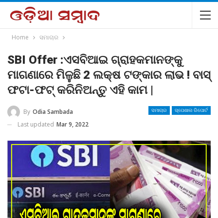
Home
ସମାଚାର
SBI Offer :ଏସବିଆଇ ଗ୍ରାହକମାନଙ୍କୁ
ମାଗଣାରେ ମିଳୁଛି 2 ଲକ୍ଷ ଟଙ୍କାର ଲାଭ ! ବାସ୍
ଫଟା-ଫଟ୍ କରିନିଅନ୍ତୁ ଏହି କାମ |
By
Odia Sambada
ସମାଚାର
ସ୍ପେଶାଲ ରିପୋର୍ଟ
Last updated
Mar 9, 2022