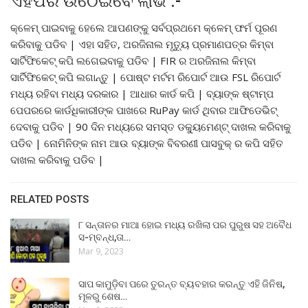
ଏହିପରି ଉଠେଇବେ ଲାଭ :-
କ୍ଳେମ୍ ପାଇବାକୁ ହେଲେ ଆପଣଙ୍କୁ ସର୍ବପ୍ରଥମେ କ୍ଳେମ୍ ଫର୍ମ ପୂରଣ
କରିବାକୁ ପଡିବ | ଏହା ସହିତ, ଅରଜିନାଲ ମୃତ୍ୟୁ ପ୍ରମାଣପତ୍ର କିମ୍ବା
ସାର୍ଟିଫିକେଟ୍ କପି ଲଗେଇବାକୁ ପଡିବ | FIR ର ଅରଜିନାଲ କିମ୍ବା
ସାର୍ଟିଫିକେଟ୍ କପି ଲଗାନ୍ତୁ | ପୋଷ୍ଟ ମର୍ଟମ ରିପୋର୍ଟ ଆଉ FSL ରିପୋର୍ଟ
ମଧ୍ୟ ରହିବା ମଧ୍ୟ ଦରକାର | ଆଧାର କାର୍ଡ କପି | ବ୍ୟାଙ୍କ ଷ୍ଟାମ୍ପ
ପେପରରେ କାର୍ଡଧିକାରୀଙ୍କ ପାଖରେ RuPay କାର୍ଡ ଥିବାର ଆଫିଡେଭିଟ୍
ଦେବାକୁ ପଡିବ | 90 ଦିନ ମଧ୍ୟରେ ସମସ୍ତ ଡକ୍ୟୁମେଣ୍ଟ୍ ଦାଖଲ କରିବାକୁ
ପଡିବ | ନୋମିନିଙ୍କ ନାମ ଆଉ ବ୍ୟାଙ୍କ ବିବରଣୀ ପାସବୁକ୍ ର କପି ସହିତ
ଦାଖଲ କରିବାକୁ ପଡିବ |
RELATED POSTS
୮ ସନ୍ତାନର ମାଆ ହୋଇ ମଧ୍ୟ ରଖିଲା ପର ପୁରୁଷ ସହ ଅବୈଧ
ସ-ମ୍ବନ୍ଧ,ତା…
Mar 9, 2023
ସାପ କାମୁଡ଼ିବା ପରେ ତୁରନ୍ତ ବ୍ୟବହାର କରନ୍ତୁ ଏହି ଜିନିଷ,
ମୂଳରୁ ଶେଷ…