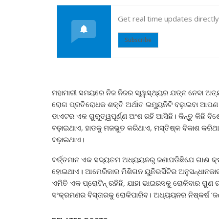
Get real time updates directl
Subscribe
ମହାମାରୀ ସମୟରେ ନିଜ ନିଜର ସ୍ୱାସ୍ଥ୍ୟର ଯତ୍ନ ନେବା ଅତ୍ୟନ
ରୋଗ ପ୍ରତିରୋଧକ ଶକ୍ତି ଅର୍ଥାତ ଇମ୍ୟୁନିଟି ବଢ଼ାଇବା ଆପଣ ସମ
ଡାଏଟର ଏକ ଗୁରୁତ୍ୱପୂର୍ଣ୍ଣ ଅଂଶ ରହି ଆସିଛି। କିନ୍ତୁ କିଛି 
ବଢ଼ାଇଥାଏ, ହାଡକୁ ମଜଭୁତ କରିଥାଏ, ମସ୍ତିଷ୍କ ବିକାଶ କରିଥାଏ ଏବ
ବଢ଼ାଇଥାଏ।
ବର୍ତ୍ତମାନ ଏକ ସଦ୍ୟତମ ଅଧ୍ୟୟନରୁ ଜଣାପଡିଛିଯେ ଗାଈ 
ହୋଇଥାଏ। ଆମେରିକାର ମିଶିଗନ ୟୁନିଭର୍ସିଟିର ଅନୁସନ୍ଧାନକା
ଏମିତି ଏକ ପ୍ରୋଟିନ୍ ରହିଛି, ଯାହା ଭାଇରସକୁ ରୋକିବାର ଗୁଣ 
ସଂକ୍ରମଣର ବିସ୍ତାରକୁ ରୋକିପାରିବ। ଅଧ୍ୟୟନର ନିଷ୍କର୍ଷ ‘ଜ