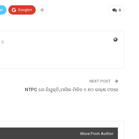
er
Google+
0
0
NEXT POST
NTPC ରେ ନିଯୁକ୍ତି,ମାସିକ ମିଳିବ ୧.୫୦ ଲକ୍ଷ ଟଙ୍କା
More From Author