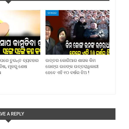
ସମାଚାର
ା ପରେ ତୁରନ୍ତ ବ୍ୟବହାର
ଉତ୍ତର କୋରିଆର ଶାସକ କିମ
ିନିଷ, ମୂଳରୁ ଶେଷ
ଜୋଙ୍ଗ ଉନଙ୍କ ଉତ୍ତରାଧିକାରୀ
ଷ
ହେବେ ଏହି ୧୦ ବର୍ଷର ଝିଅ !
VE A REPLY