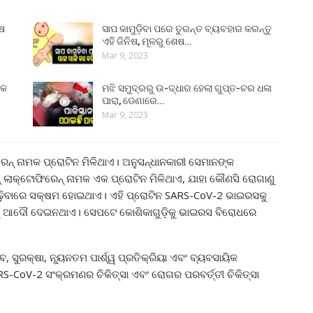
ୁଷ
ସାପ କାମୁଡ଼ିବା ପରେ ତୁରନ୍ତ ବ୍ୟବହାର କରନ୍ତୁ
ଏହି ଜିନିଷ, ମୂଳରୁ ଶେଷ…
Mar 9, 2023
୍କ
ମଝି ସମୁଦ୍ରରୁ ଉ-ଦ୍ଧାର ହେଲା ଗୁପ୍ତ-ଚର ଧଳା
ପାରା, ଡେଣାରେ…
Mar 9, 2023
େନ୍ ନାମକ ପ୍ରୋଟିନ ମିଳିଥାଏ। ଅନୁସନ୍ଧାନକାରୀ ସେମାନଙ୍କ
 ଲାକ୍ଟୋଫିରେନ୍ ନାମକ ଏକ ପ୍ରୋଟିନ ମିଳିଥାଏ, ଯାହା କୌଣସି ରୋଗାଣୁ
 ଲଢ଼ିବାରେ ସକ୍ଷମ ହୋଇଥାଏ। ଏହି ପ୍ରୋଟିନ SARS-CoV-2 ଭାଇରସକୁ
ବାକୁ ଆଦୌ ଦେଇନଥାଏ। ସେପଟେ କୋଶିକାଗୁଡ଼ିକୁ ଭାଇରସ ବିରୋଧରେ
ସୁରକ୍ଷା, ନ୍ୟୂନତମ ପାର୍ଶ୍ୱ ପ୍ରତିକ୍ରିୟା ଏବଂ ବ୍ୟବସାୟିକ
S-CoV-2 ସଂକ୍ରମଣର ଚିକିତ୍ସା ଏବଂ ରୋଗର ପରବର୍ତ୍ତୀ ଚିକିତ୍ସା