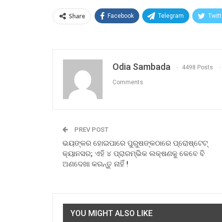
Share
Facebook
Telegram
Twitt
Odia Sambada
4498 Posts
Comments
PREV POST
ଭୟଙ୍କର ହୋଇପାରେ ପୁରୁଷଙ୍କଠାରେ ପ୍ରୋଷ୍ଟେଟ୍
କ୍ୟାନସର; ଏହି ୪ ପ୍ରାରମ୍ଭିକ ଲକ୍ଷଣକୁ କେବେ ବି
ଅଣଦେଖା କରନ୍ତୁ ନାହିଁ !
YOU MIGHT ALSO LIKE