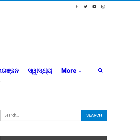
ରଞ୍ଜନ
ସ୍ୱାସ୍ଥ୍ୟ
More
ଶ