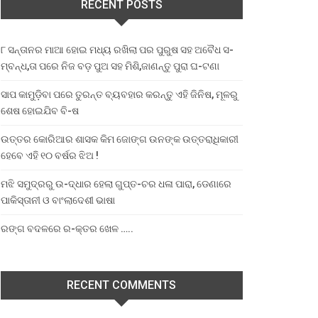
RECENT POSTS
୮ ସନ୍ତାନର ମାଆ ହୋଇ ମଧ୍ୟ ରଖିଲା ପର ପୁରୁଷ ସହ ଅବୈଧ ସ-
ମ୍ବନ୍ଧ,ତା ପରେ ନିଜ ବଡ଼ ପୁଅ ସହ ମିଶି,ଜାଣନ୍ତୁ ପୁରା ଘ-ଟଣା
ସାପ କାମୁଡ଼ିବା ପରେ ତୁରନ୍ତ ବ୍ୟବହାର କରନ୍ତୁ ଏହି ଜିନିଷ, ମୂଳରୁ
ଶେଷ ହୋଇଯିବ ବି-ଷ
ଉତ୍ତର କୋରିଆର ଶାସକ କିମ ଜୋଙ୍ଗ ଉନଙ୍କ ଉତ୍ତରାଧିକାରୀ
ହେବେ ଏହି ୧୦ ବର୍ଷର ଝିଅ !
ମଝି ସମୁଦ୍ରରୁ ଉ-ଦ୍ଧାର ହେଲା ଗୁପ୍ତ-ଚର ଧଳା ପାରା, ଡେଣାରେ
ପାକିସ୍ତାନୀ ଓ ବାଂଲାଦେଶୀ ଭାଷା
ରଙ୍ଗ ବଦଳରେ ର-କ୍ତର ଖେଳ …..
RECENT COMMENTS