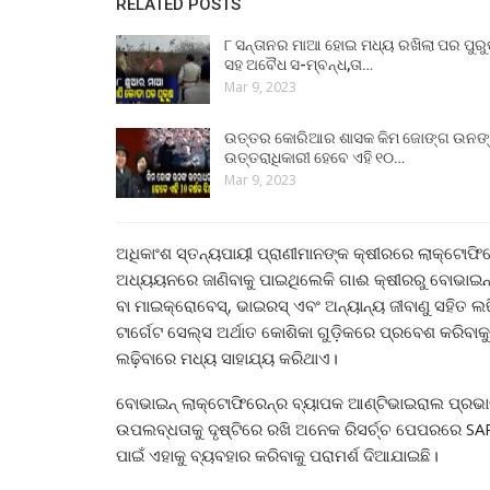
RELATED POSTS
୮ ସନ୍ତାନର ମାଆ ହୋଇ ମଧ୍ୟ ରଖିଲା ପର ପୁର
ସହ ଅବୈଧ ସ-ମ୍ବନ୍ଧ,ତା…
Mar 9, 2023
ଉତ୍ତର କୋରିଆର ଶାସକ କିମ ଜୋଙ୍ଗ ଉନଙ
ଉତ୍ତରାଧିକାରୀ ହେବେ ଏହି ୧୦…
Mar 9, 2023
ଅଧିକାଂଶ ସ୍ତନ୍ୟପାୟୀ ପ୍ରାଣୀମାନଙ୍କ କ୍ଷୀରରେ ଲାକ୍ଟୋଫିର
ଅଧ୍ୟୟନରେ ଜାଣିବାକୁ ପାଇଥିଲେକି ଗାଈ କ୍ଷୀରରୁ ବୋଭାଇନ୍
ବା ମାଇକ୍ରୋବେସ୍, ଭାଇରସ୍ ଏବଂ ଅନ୍ୟାନ୍ୟ ଜୀବାଣୁ ସହିତ
ଟାର୍ଗେଟ ସେଲ୍ସ ଅର୍ଥାତ କୋଶିକା ଗୁଡ଼ିକରେ ପ୍ରବେଶ କରି
ଲଢ଼ିବାରେ ମଧ୍ୟ ସାହାଯ୍ୟ କରିଥାଏ।
ବୋଭାଇନ୍ ଲାକ୍ଟୋଫିରେନ୍ର ବ୍ୟାପକ ଆଣ୍ଟିଭାଇରାଲ ପ୍ରଭାବ, 
ଉପଲବ୍ଧତାକୁ ଦୃଷ୍ଟିରେ ରଖି ଅନେକ ରିସର୍ଚ୍ଚ ପେପରରେ SAR
ପାଇଁ ଏହାକୁ ବ୍ୟବହାର କରିବାକୁ ପରାମର୍ଶ ଦିଆଯାଇଛି।