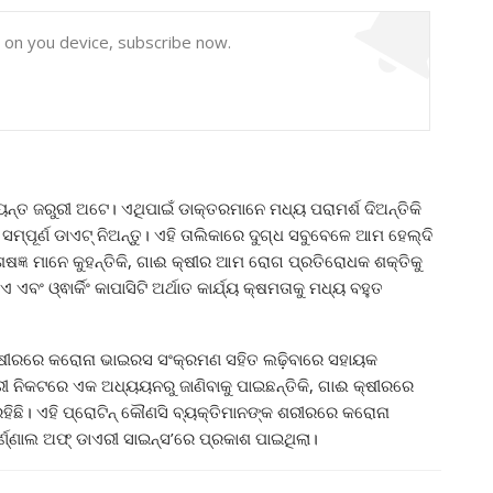
y on you device, subscribe now.
୍ତ ଜରୁରୀ ଅଟେ। ଏଥିପାଇଁ ଡାକ୍ତରମାନେ ମଧ୍ୟ ପରାମର୍ଶ ଦିଅନ୍ତିକି
୍ପୂର୍ଣ ଡାଏଟ୍ ନିଅନ୍ତୁ। ଏହି ତାଲିକାରେ ଦୁଗ୍ଧ ସବୁବେଳେ ଆମ ହେଲ୍‌ଦି
ବିଶେଷଜ୍ଞ ମାନେ କୁହନ୍ତିକି, ଗାଈ କ୍ଷୀର ଆମ ରୋଗ ପ୍ରତିରୋଧକ ଶକ୍ତିକୁ
ଂ ଓ୍ଵାର୍କିଂ କାପାସିଟି ଅର୍ଥାତ କାର୍ଯ୍ୟ କ୍ଷମତାକୁ ମଧ୍ୟ ବହୁତ
କ୍ଷୀରରେ କରୋନା ଭାଇରସ ସଂକ୍ରମଣ ସହିତ ଲଢ଼ିବାରେ ସହାୟକ
ରୀ ନିକଟରେ ଏକ ଅଧ୍ୟୟନରୁ ଜାଣିବାକୁ ପାଇଛନ୍ତିକି, ଗାଈ କ୍ଷୀରରେ
ରହିଛି। ଏହି ପ୍ରୋଟିନ୍ କୌଣସି ବ୍ୟକ୍ତିମାନଙ୍କ ଶରୀରରେ କରୋନା
ର୍ଣ୍ଣାଲ ଅଫ୍ ଡାଏରୀ ସାଇନ୍ସ’ରେ ପ୍ରକାଶ ପାଇଥିଲା।