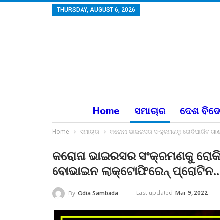
THURSDAY, AUGUST 6, 2026
Home
ସମାଚାର
ଦେଶ ବିଦ
Home
ସମାଚାର
କରୋନା ଭାଇରସର ସଂକ୍ରମଣକୁ ରୋକିପାରିବ ଗାଈ କ
କରୋନା ଭାଇରସର ସଂକ୍ରମଣକୁ ରୋକିପା
ବୋଭାଇନ ଲାକ୍ଟୋଫିରେନ୍ ପ୍ରୋଟିନ…
Last updated
Mar 9, 2022
By
Odia Sambada