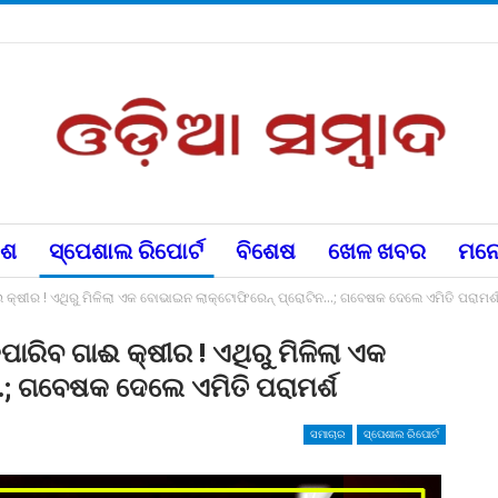
େଶ
ସ୍ପେଶାଲ ରିପୋର୍ଟ
ବିଶେଷ
ଖେଳ ଖବର
ମନୋ
୍ଷୀର ! ଏଥିରୁ ମିଳିଲା ଏକ ବୋଭାଇନ ଲାକ୍ଟୋଫିରେନ୍ ପ୍ରୋଟିନ…; ଗବେଷକ ଦେଲେ ଏମିତି ପରାମର୍
ରିବ ଗାଈ କ୍ଷୀର ! ଏଥିରୁ ମିଳିଲା ଏକ
; ଗବେଷକ ଦେଲେ ଏମିତି ପରାମର୍ଶ
ସମାଚାର
ସ୍ପେଶାଲ ରିପୋର୍ଟ