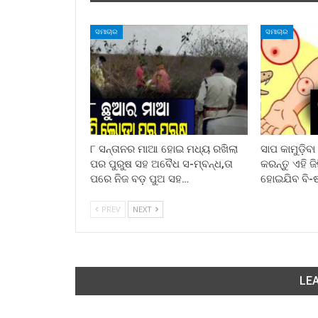
ସମାଚାର
ସମାଚାର
୮ ସନ୍ତାନର ମାଆ ହୋଇ ମଧ୍ୟ ରଖିଲା
ସାପ କାମୁଡ଼ିବ
ପର ପୁରୁଷ ସହ ଅବୈଧ ସ-ମ୍ବନ୍ଧ,ତା
କରନ୍ତୁ ଏହି ଜ
ପରେ ନିଜ ବଡ଼ ପୁଅ ସହ…
ହୋଇଯିବ ବି-
PREV
NEXT
LEA