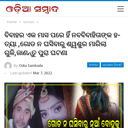
Home
ସମାଚାର
ବିବାହର ଏକ ମାସ ପରେ ହିଁ ନବବିବାହିତାଙ୍କ ହ-
ତ୍ୟା ,ଗୋଡ ନ ଘସିବାରୁ ଶ୍ୱଶୁର ମାରିଲା
ଗୁଳି,ଜାଣନ୍ତୁ ପୁରା ଘଟଣା
By
Odia Sambada
ସମାଚାର
ସ୍ପେଶାଲ ରିପୋର୍ଟ
Last updated
Mar 7, 2022