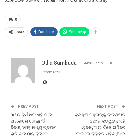
0
Share
Facebook
WhatsApp
Odia Sambada
4498 Posts
0
Comments
PREV POST
NEXT POST
୩୫୦ ବର୍ଷ ଧରି ଏହି ଗାଁର
ବିବାହିତା ମହିଳାଙ୍କୁ ବାରମ୍ବାର
ଅଗଣାରେ ହୋଇନାହିଁ
ଫୋନ କରୁଥିଲେ ଏହି
ବିବାହ,ବୋହୁ ମଧ୍ୟ ପ୍ରଥମ
ଯୁବକ,ଆଉ ଦିନେ ରାତିରେ
ରାତି ଘର ଠାରୁ ଦୂରରେ
ଡାକିଲେ ବିବାହିତ ମହିଳା,ଆଉ