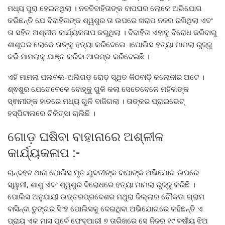
ମଧ୍ୟ ପୁରା ହେଇନଥିଲା । ନବବିବାହିତାଙ୍କ ବାପଘର ଲୋକେ ଅଭିଯୋଗ
କରିଛନ୍ତି ଯେ ବିବାହିତାଙ୍କ ଶ୍ୱଶୁର ତା ଉପରେ ଖରାପ ନଜର ରଖିଥିଲା ଏବଂ
ତା ସହିତ ଅଶ୍ଳୀଳ କାର୍ଯ୍ୟକଳାପ କରୁଥିଲା । ବିବାହିତା ଏହାକୁ ବିରୋଧ କରିବାରୁ
ଶାଶୂଘର ଲୋକେ ତାଙ୍କୁ ହତ୍ୟା କରିଦେଲେ ।ପୋଲିସ ହତ୍ୟା ମାମଲା ରୁଜ୍ଜୁ
କରି ମାମଲାକୁ ଯାଞ୍ଚ କରିବା ଆରମ୍ଭ କରିଦେଇଛି ।
ଏହି ମାମଲା ପଲବଲ-ଅଲିଗଡ଼ ରୋଡ଼ ସ୍ଥିତ କିଠବାଡ଼ି କଲୋନୀର ଅଟେ ।
ଶ୍ଵଶୁର ଯେତେବେଳେ ବୋହୂକୁ ଗୁଳି କଲା ସେତେବେଳେ ମହିଳାଙ୍କ
ସ୍ଵାମୀଙ୍କ ହାତରେ ମଧ୍ୟ ଗୁଳି ବାଜିଗଲା । ତାଙ୍କର ପ୍ରାଇଭେଟ୍
ହସ୍ପିଟାଲରେ ଚିକିତ୍ସା ଚାଲିଛି ।
ଗୋଡ଼ ଘଷିବା ବାହାନାରେ ଅଶ୍ଳୀଳ
କାର୍ଯ୍ୟକଳାପ :-
ଚାନ୍ଦହଟ ଥାନା ପୋଲିସ ମୃତ ଯୁବତୀଙ୍କ ବାପାଙ୍କ ଅଭିଯୋଗ ଉପରେ
ସ୍ୱାମୀ, ଶାଶୁ ଏବଂ ଶ୍ୱଶୁର ବିରୋଧରେ ହତ୍ୟା ମାମଲା ରୁଜ୍ଜୁ କରିଛି ।
ପୋଲିସ ଅନୁଯାୟୀ ଉତ୍ତରପ୍ରଦେଶର ମଥୁରା ଜିଲ୍ଲାର ଚୌକଡା ଗ୍ରାମ
ବାସିନ୍ଦା ଡୁଙ୍ଗର ସିଂହ ପୋଲିସକୁ ଦେଇଥିବା ଅଭିଯୋଗରେ କହିଛନ୍ତି ଏ
ପ୍ରାୟ ଏକ ମାସ ପୂର୍ବେ ଫେବୃଆରୀ ୭ ତାରିଖରେ ସେ ନିଜର ୧୯ ବର୍ଷୀୟ ଝିଅ