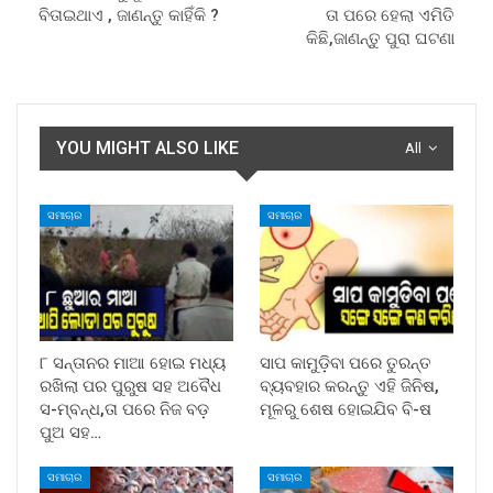
ବିତାଇଥାଏ , ଜାଣନ୍ତୁ କାହିଁକି ?
ତା ପରେ ହେଲା ଏମିତି
କିଛି,ଜାଣନ୍ତୁ ପୁରା ଘଟଣା
YOU MIGHT ALSO LIKE
All
ସମାଚାର
ସମାଚାର
୮ ସନ୍ତାନର ମାଆ ହୋଇ ମଧ୍ୟ
ସାପ କାମୁଡ଼ିବା ପରେ ତୁରନ୍ତ
ରଖିଲା ପର ପୁରୁଷ ସହ ଅବୈଧ
ବ୍ୟବହାର କରନ୍ତୁ ଏହି ଜିନିଷ,
ସ-ମ୍ବନ୍ଧ,ତା ପରେ ନିଜ ବଡ଼
ମୂଳରୁ ଶେଷ ହୋଇଯିବ ବି-ଷ
ପୁଅ ସହ…
ସମାଚାର
ସମାଚାର