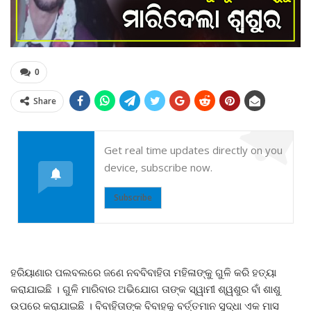
0
Share
Get real time updates directly on you
device, subscribe now.
Subscribe
ହରିୟାଣାର ପଲବଲରେ ଜଣେ ନବବିବାହିତା ମହିଳାଙ୍କୁ ଗୁଳି କରି ହତ୍ୟା
କରାଯାଇଛି । ଗୁଳି ମାରିବାର ଅଭିଯୋଗ ତାଙ୍କ ସ୍ୱାମୀ ଶ୍ୱଶୁର ବାଁ ଶାଶୁ
ଉପରେ କରାଯାଇଛି । ବିବାହିତାଙ୍କ ବିବାହକୁ ବର୍ତ୍ତମାନ ସୁଦ୍ଧା ଏକ ମାସ