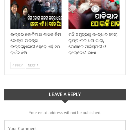
ଉତ୍ତର କୋରିଆର ଶାସକ କିମ
ମଝି ସମୁଦ୍ରରୁ ଉ-ଦ୍ଧାର ହେଲା
ଜୋଙ୍ଗ ଉନଙ୍କ
ଗୁପ୍ତ-ଚର ଧଳା ପାରା,
ଉତ୍ତରାଧିକାରୀ ହେବେ ଏହି ୧୦
ଡେଣାରେ ପାକିସ୍ତାନୀ ଓ
ବର୍ଷର ଝିଅ !
ବାଂଲାଦେଶୀ ଭାଷା
PREV
NEXT
LEAVE A REPLY
Your email address will not be published.