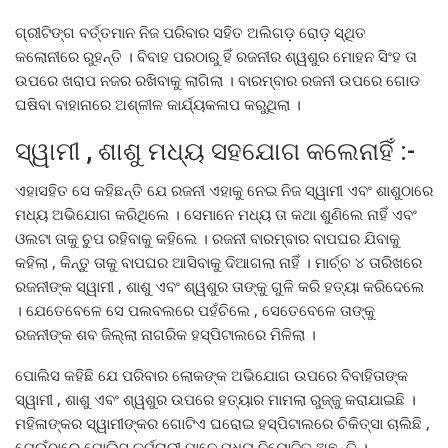
ଗ୍ରୀଟିଙ୍ଗ ବର୍ତ୍ତମାନ ନିଜ ପରିବାର ସହିତ ଅଲିଗଡ଼ ରୋଡ଼ ସ୍ଥିତ
କଲୋନୀରେ ରୁହନ୍ତି । ବିବାହ ପରଠାରୁ ହିଁ ରଜନୀର ଶ୍ୱଶୁର ମୋହନ ସିଂହ ତା
ଉପରେ ଖରାପ ନଜର ରଖିବାକୁ ଲାଗିଲା । ବାରମ୍ବାର ରଜନୀ ଉପରେ ଗୋଡ
ଘଷିବା ବାହାନାରେ ଅଶ୍ଳୀଳ କାର୍ଯ୍ୟକଳାପ କରୁଥିଲା ।
ସ୍ୱାମୀ , ଶାଶୁ ମଧ୍ୟ ସହଯୋଗ କଲେନାହିଁ :-
ଏହାସହିତ ସେ କହିଛନ୍ତି ଯେ ରଜନୀ ଏହାକୁ ନେଇ ନିଜ ସ୍ୱାମୀ ଏବଂ ଶାଶୁଠାରେ
ମଧ୍ୟ ଅଭିଯୋଗ କରିଥିଲେ । ସେମାନେ ମଧ୍ୟ ତା କଥା ଶୁଣିଲେ ନାହିଁ ଏବଂ
ଓଲଟା ତାକୁ ଚୁପ ରହିବାକୁ କହିଲେ । ରଜନୀ ବାରମ୍ବାର ବାପଘର ଯିବାକୁ
କହିଲା , କିନ୍ତୁ ତାକୁ ବାପଘର ଆସିବାକୁ ଦିଆଗଲା ନାହିଁ । ମାର୍ଚ୍ଚ ୪ ତାରିଖରେ
ରଜନୀଙ୍କ ସ୍ୱାମୀ , ଶାଶୁ ଏବଂ ଶ୍ୱଶୁର ତାଙ୍କୁ ଗୁଳି କରି ହତ୍ୟା କରିଦେଲେ
। ଯେତେବେଳେ ସେ ପଲବଲରେ ପହଁଚିଲେ , ସେତେବେଳେ ତାଙ୍କୁ
ରଜନୀଙ୍କ ଶବ ଜିଲ୍ଲା ନାଗରିକ ହସ୍ପିଟାଲରେ ମିଳିଲା ।
ପୋଲିସ କହିଛି ଯେ ପରିବାର ଲୋକଙ୍କ ଅଭିଯୋଗ ଉପରେ ବିବାହିତାଙ୍କ
ସ୍ୱାମୀ , ଶାଶୁ ଏବଂ ଶ୍ୱଶୁର ଉପରେ ହତ୍ୟାର ମାମଲା ରୁଜ୍ଜୁ କରାଯାଇଛି ।
ମହିଳାଙ୍କର ସ୍ୱାମୀଙ୍କର ଗୋଟିଏ ଘରୋଇ ହସ୍ପିଟାଲରେ ଚିକିତ୍ସା ଚାଲିଛି ,
ଯେଉଁଠାରେ ପୋଲିସ କର୍ମଚାରୀ ମାନେ ମଧ୍ୟ ନିୟୋଜିତ ଅଛନ୍ତି ।