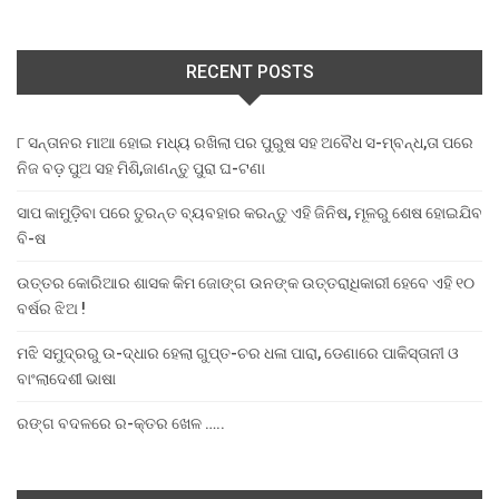
RECENT POSTS
୮ ସନ୍ତାନର ମାଆ ହୋଇ ମଧ୍ୟ ରଖିଲା ପର ପୁରୁଷ ସହ ଅବୈଧ ସ-ମ୍ବନ୍ଧ,ତା ପରେ
ନିଜ ବଡ଼ ପୁଅ ସହ ମିଶି,ଜାଣନ୍ତୁ ପୁରା ଘ-ଟଣା
ସାପ କାମୁଡ଼ିବା ପରେ ତୁରନ୍ତ ବ୍ୟବହାର କରନ୍ତୁ ଏହି ଜିନିଷ, ମୂଳରୁ ଶେଷ ହୋଇଯିବ
ବି-ଷ
ଉତ୍ତର କୋରିଆର ଶାସକ କିମ ଜୋଙ୍ଗ ଉନଙ୍କ ଉତ୍ତରାଧିକାରୀ ହେବେ ଏହି ୧୦
ବର୍ଷର ଝିଅ !
ମଝି ସମୁଦ୍ରରୁ ଉ-ଦ୍ଧାର ହେଲା ଗୁପ୍ତ-ଚର ଧଳା ପାରା, ଡେଣାରେ ପାକିସ୍ତାନୀ ଓ
ବାଂଲାଦେଶୀ ଭାଷା
ରଙ୍ଗ ବଦଳରେ ର-କ୍ତର ଖେଳ …..