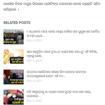
ରଜନୀର ବିବାହ ମଥୁରା ଜିଲ୍ଲାର ଗ୍ରୀଟିଙ୍ଗ ନଉହବାର ନାମକ ବ୍ୟକ୍ତି ସହିତ
କରିଥିଲେ ।
RELATED POSTS
୮ ସନ୍ତାନର ମାଆ ହୋଇ ମଧ୍ୟ ରଖିଲା ପର ପୁରୁଷ ସହ ଅବୈଧ
ସ-ମ୍ବନ୍ଧ,ତା…
Mar 9, 2023
ସାପ କାମୁଡ଼ିବା ପରେ ତୁରନ୍ତ ବ୍ୟବହାର କରନ୍ତୁ ଏହି ଜିନିଷ,
ମୂଳରୁ ଶେଷ…
Mar 9, 2023
ଉତ୍ତର କୋରିଆର ଶାସକ କିମ ଜୋଙ୍ଗ ଉନଙ୍କ
ଉତ୍ତରାଧିକାରୀ ହେବେ ଏହି ୧୦…
Mar 9, 2023
ମଝି ସମୁଦ୍ରରୁ ଉ-ଦ୍ଧାର ହେଲା ଗୁପ୍ତ-ଚର ଧଳା ପାରା,
ଡେଣାରେ…
Mar 9, 2023