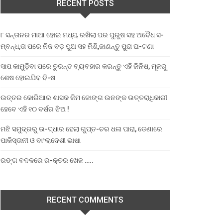
RECENT POSTS
୮ ସନ୍ତାନର ମାଆ ହୋଇ ମଧ୍ୟ ରଖିଲା ପର ପୁରୁଷ ସହ ଅବୈଧ ସ-
ମ୍ବନ୍ଧ,ତା ପରେ ନିଜ ବଡ଼ ପୁଅ ସହ ମିଶି,ଜାଣନ୍ତୁ ପୁରା ଘ-ଟଣା
ସାପ କାମୁଡ଼ିବା ପରେ ତୁରନ୍ତ ବ୍ୟବହାର କରନ୍ତୁ ଏହି ଜିନିଷ, ମୂଳରୁ
ଶେଷ ହୋଇଯିବ ବି-ଷ
ଉତ୍ତର କୋରିଆର ଶାସକ କିମ ଜୋଙ୍ଗ ଉନଙ୍କ ଉତ୍ତରାଧିକାରୀ
ହେବେ ଏହି ୧୦ ବର୍ଷର ଝିଅ !
ମଝି ସମୁଦ୍ରରୁ ଉ-ଦ୍ଧାର ହେଲା ଗୁପ୍ତ-ଚର ଧଳା ପାରା, ଡେଣାରେ
ପାକିସ୍ତାନୀ ଓ ବାଂଲାଦେଶୀ ଭାଷା
ରଙ୍ଗ ବଦଳରେ ର-କ୍ତର ଖେଳ …..
RECENT COMMENTS