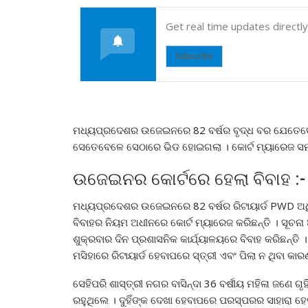
Get real time updates directl
Subscribe
ମଧ୍ୟପ୍ରଦେଶର ଉଜେଇନରେ 82 ବର୍ଷର ବୃଦ୍ଧ ବର ଯେତେବେଳେ 
ସେତେବେଳେ ସେଠାରେ ଭିଡ ହୋଇଗଲା । କୋର୍ଟ ମ୍ୟାରେଜ ସମ
ଉଜେଇନର କୋର୍ଟରେ ହେଲା ବିବାହ :-
ମଧ୍ୟପ୍ରଦେଶର ଉଜେଇନରେ 82 ବର୍ଷର ରିଟାୟାର୍ଡ PWD ଅଧିକାର
ବିବାହର ନିୟମ ଅଧୀନରେ କୋର୍ଟ ମ୍ୟାରେଜ କରିଛନ୍ତି । ସୂଚନା
ଶୁକ୍ରବାର ଦିନ ପ୍ରଶାସନିକ କାର୍ଯ୍ୟାଳୟରେ ବିବାହ କରିଛନ୍ତ
ମସିହାରେ ରିଟାୟାର୍ଡ ହେବାପରେ ସ୍ତ୍ରୀ ଏବଂ ପିଲା ନ ଥିବା କା
ସେହିପରି ଶାସ୍ତ୍ରୀ ନଗର ବାସିନ୍ଦା 36 ବର୍ଷୀୟ ମହିଳା ଜଣେ ଗୃହ
ରହୁଥିଲେ । ଦୁହିଁଙ୍କ ଦେଖା ହେବାପରେ ପରସ୍ପରର ସାହାରା ହେବାକ