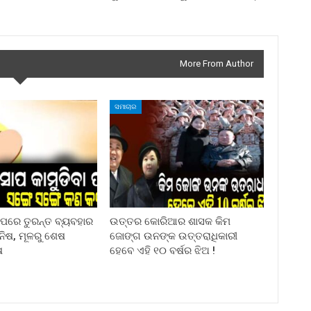
More From Author
ସମାଚାର
ା ପରେ ତୁରନ୍ତ ବ୍ୟବହାର
ଉତ୍ତର କୋରିଆର ଶାସକ କିମ
ିନିଷ, ମୂଳରୁ ଶେଷ
ଜୋଙ୍ଗ ଉନଙ୍କ ଉତ୍ତରାଧିକାରୀ
ଷ
ହେବେ ଏହି ୧୦ ବର୍ଷର ଝିଅ !