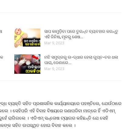
ୁଷ
ସାପ କାମୁଡ଼ିବା ପରେ ତୁରନ୍ତ ବ୍ୟବହାର କରନ୍ତୁ
ଏହି ଜିନିଷ, ମୂଳରୁ ଶେଷ…
Mar 9, 2023
୍କ
ମଝି ସମୁଦ୍ରରୁ ଉ-ଦ୍ଧାର ହେଲା ଗୁପ୍ତ-ଚର ଧଳା
ପାରା, ଡେଣାରେ…
Mar 9, 2023
 ବୃଦ୍ଧ ବ୍ୟକ୍ତି ସହିତ ପ୍ରଶାସନିକ କାର୍ଯ୍ୟାଳୟରେ ପହଞ୍ଚିଲେ, ଯେଉଁଠାରେ
େ । ସେହିପରି ଏହି ବିବାହ ବିଷୟରେ ଜଣାପଡିବା ମାତ୍ରେ ହିଁ ଏଡିଏମ୍
ୁହେଁ ରାଗିଗଲେ । ଏଡିଏମ୍ ସନ୍ତୋଷ ଟ୍ୟାଗର କହିଛନ୍ତି ଯେ ସେହି
ୋକଙ୍କ ସହିତ ଉପସ୍ଥିତ ହୋଇ ବିବାହ କଲେ ।