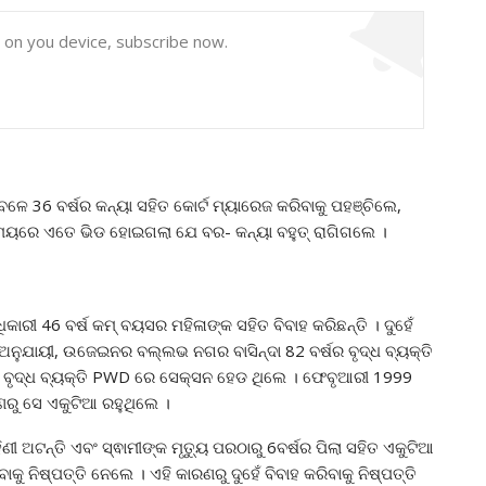
y on you device, subscribe now.
36 ବର୍ଷର କନ୍ୟା ସହିତ କୋର୍ଟ ମ୍ୟାରେଜ କରିବାକୁ ପହଞ୍ଚିଲେ,
ୟରେ ଏତେ ଭିଡ ହୋଇଗଲା ଯେ ବର- କନ୍ୟା ବହୁତ୍ ରାଗିଗଲେ ।
ୀ 46 ବର୍ଷ କମ୍ ବୟସର ମହିଳାଙ୍କ ସହିତ ବିବାହ କରିଛନ୍ତି । ଦୁହେଁ
 ଅନୁଯାୟୀ, ଉଜେଇନର ବଲ୍ଲଭ ନଗର ବାସିନ୍ଦା 82 ବର୍ଷର ବୃଦ୍ଧ ବ୍ୟକ୍ତି
ି । ବୃଦ୍ଧ ବ୍ୟକ୍ତି PWD ରେ ସେକ୍ସନ ହେଡ ଥିଲେ । ଫେବୃଆରୀ 1999
ରଣରୁ ସେ ଏକୁଟିଆ ରହୁଥିଲେ ।
ିଣୀ ଅଟନ୍ତି ଏବଂ ସ୍ଵାମୀଙ୍କ ମୃତ୍ୟୁ ପରଠାରୁ 6ବର୍ଷର ପିଲା ସହିତ ଏକୁଟିଆ
ୁ ନିଷ୍ପତ୍ତି ନେଲେ । ଏହି କାରଣରୁ ଦୁହେଁ ବିବାହ କରିବାକୁ ନିଷ୍ପତ୍ତି