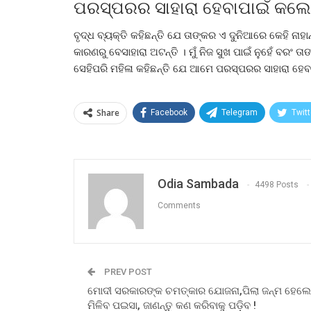
ପରସ୍ପରର ସାହାରା ହେବାପାଇଁ କଲେ ବ
ବୃଦ୍ଧ ବ୍ୟକ୍ତି କହିଛନ୍ତି ଯେ ତାଙ୍କର ଏ ଦୁନିଆରେ କେହି ନାହ
କାରଣରୁ ବେସାହାରା ଅଟନ୍ତି । ମୁଁ ନିଜ ସୁଖ ପାଇଁ ନୁହେଁ ବରଂ ତାଙ୍
ସେହିପରି ମହିଳା କହିଛନ୍ତି ଯେ ଆମେ ପରସ୍ପରର ସାହାରା ହେବାପ
Share
Facebook
Telegram
Twitt
Odia Sambada
4498 Posts
Comments
PREV POST
ମୋଦୀ ସରକାରଙ୍କ ଚମତ୍କାର ଯୋଜନା,ପିଲା ଜନ୍ମ ହେଲେ
ମିଳିବ ପଇସା, ଜାଣନ୍ତୁ କଣ କରିବାକୁ ପଡ଼ିବ !