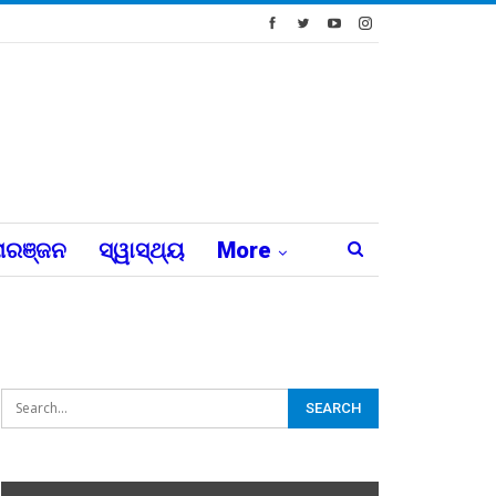
ରଞ୍ଜନ
ସ୍ୱାସ୍ଥ୍ୟ
More