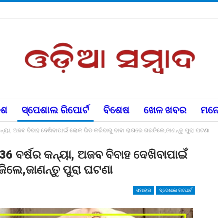
େଶ
ସ୍ପେଶାଲ ରିପୋର୍ଟ
ବିଶେଷ
ଖେଳ ଖବର
ମନୋ
୍ୟା, ଅଜବ ବିବାହ ଦେଖିବାପାଇଁ ଲୋକ ଭିଡ କରିବାରୁ ବାବା ରାଗରେ ଗରଜିଲେ,ଜାଣନ୍ତୁ ପୁରା ଘଟଣା
6 ବର୍ଷର କନ୍ୟା, ଅଜବ ବିବାହ ଦେଖିବାପାଇଁ
ିଲେ,ଜାଣନ୍ତୁ ପୁରା ଘଟଣା
ସମାଚାର
ସ୍ପେଶାଲ ରିପୋର୍ଟ