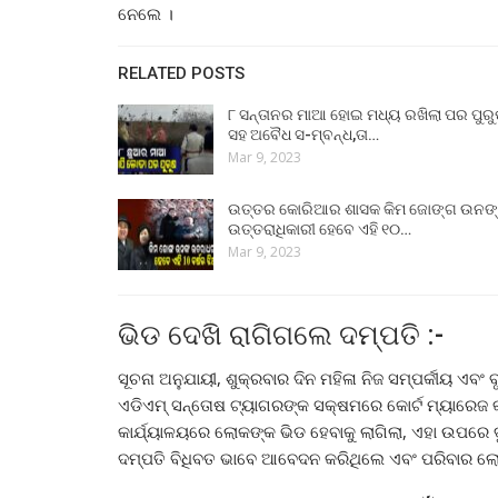
ନେଲେ ।
RELATED POSTS
୮ ସନ୍ତାନର ମାଆ ହୋଇ ମଧ୍ୟ ରଖିଲା ପର ପୁର
ସହ ଅବୈଧ ସ-ମ୍ବନ୍ଧ,ତା…
Mar 9, 2023
ଉତ୍ତର କୋରିଆର ଶାସକ କିମ ଜୋଙ୍ଗ ଉନଙ
ଉତ୍ତରାଧିକାରୀ ହେବେ ଏହି ୧୦…
Mar 9, 2023
ଭିଡ ଦେଖି ରାଗିଗଲେ ଦମ୍ପତି :-
ସୂଚନା ଅନୁଯାୟୀ, ଶୁକ୍ରବାର ଦିନ ମହିଳା ନିଜ ସମ୍ପର୍କୀୟ ଏବଂ
ଏଡିଏମ୍ ସନ୍ତୋଷ ଟ୍ୟାଗରଙ୍କ ସକ୍ଷମରେ କୋର୍ଟ ମ୍ୟାରେଜ କଲ
କାର୍ଯ୍ୟାଳୟରେ ଲୋକଙ୍କ ଭିଡ ହେବାକୁ ଲାଗିଲା, ଏହା ଉପରେ ଦ
ଦମ୍ପତି ବିଧିବତ ଭାବେ ଆବେଦନ କରିଥିଲେ ଏବଂ ପରିବାର ଲ