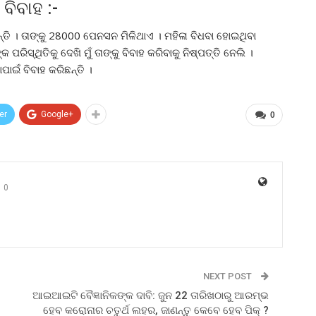
ିବାହ :-
ାନ୍ତି । ତାଙ୍କୁ 28000 ପେନସନ ମିଳିଥାଏ । ମହିଳା ବିଧବା ହୋଇଥିବା
କ ପରିସ୍ଥିତିକୁ ଦେଖି ମୁଁ ତାଙ୍କୁ ବିବାହ କରିବାକୁ ନିଷ୍ପତ୍ତି ନେଲି ।
ାଇଁ ବିବାହ କରିଛନ୍ତି ।
er
Google+
0
0
NEXT POST
ଆଇଆଇଟି ବୈଜ୍ଞାନିକଙ୍କ ଦାବି: ଜୁନ 22 ତାରିଖଠାରୁ ଆରମ୍ଭ
ହେବ କରୋନାର ଚତୁର୍ଥ ଲହର, ଜାଣନ୍ତୁ କେବେ ହେବ ପିକ୍ ?