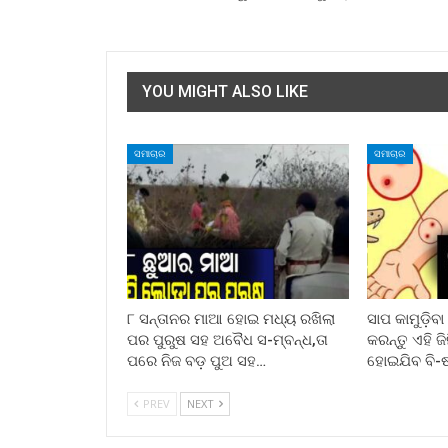
YOU MIGHT ALSO LIKE
ସମାଚାର
ସମାଚାର
୮ ସନ୍ତାନର ମାଆ ହୋଇ ମଧ୍ୟ ରଖିଲା
ସାପ କାମୁଡ଼ିବ
ପର ପୁରୁଷ ସହ ଅବୈଧ ସ-ମ୍ବନ୍ଧ,ତା
କରନ୍ତୁ ଏହି ଜ
ପରେ ନିଜ ବଡ଼ ପୁଅ ସହ…
ହୋଇଯିବ ବି-
PREV
NEXT