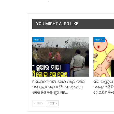
YOU MIGHT ALSO LIKE
ସମାଚାର
ସମାଚାର
୮ ସନ୍ତାନର ମାଆ ହୋଇ ମଧ୍ୟ ରଖିଲା
ସାପ କାମୁଡ଼ିବ
ପର ପୁରୁଷ ସହ ଅବୈଧ ସ-ମ୍ବନ୍ଧ,ତା
କରନ୍ତୁ ଏହି ଜ
ପରେ ନିଜ ବଡ଼ ପୁଅ ସହ…
ହୋଇଯିବ ବି-
PREV
NEXT