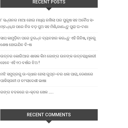
RECENT POSTS
୮ ସନ୍ତାନର ମାଆ ହୋଇ ମଧ୍ୟ ରଖିଲା ପର ପୁରୁଷ ସହ ଅବୈଧ ସ-
ମ୍ବନ୍ଧ,ତା ପରେ ନିଜ ବଡ଼ ପୁଅ ସହ ମିଶି,ଜାଣନ୍ତୁ ପୁରା ଘ-ଟଣା
ସାପ କାମୁଡ଼ିବା ପରେ ତୁରନ୍ତ ବ୍ୟବହାର କରନ୍ତୁ ଏହି ଜିନିଷ, ମୂଳରୁ
ଶେଷ ହୋଇଯିବ ବି-ଷ
ଉତ୍ତର କୋରିଆର ଶାସକ କିମ ଜୋଙ୍ଗ ଉନଙ୍କ ଉତ୍ତରାଧିକାରୀ
ହେବେ ଏହି ୧୦ ବର୍ଷର ଝିଅ !
ମଝି ସମୁଦ୍ରରୁ ଉ-ଦ୍ଧାର ହେଲା ଗୁପ୍ତ-ଚର ଧଳା ପାରା, ଡେଣାରେ
ପାକିସ୍ତାନୀ ଓ ବାଂଲାଦେଶୀ ଭାଷା
ରଙ୍ଗ ବଦଳରେ ର-କ୍ତର ଖେଳ …..
RECENT COMMENTS