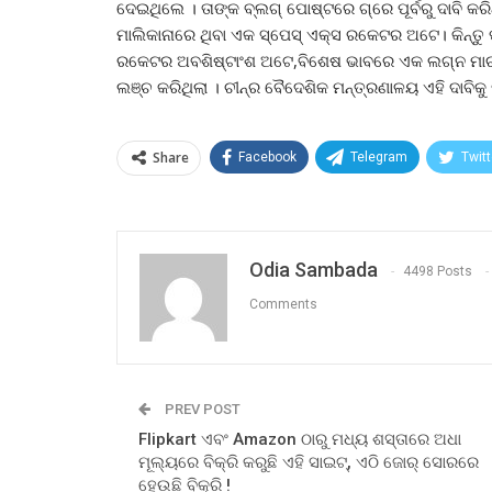
ଦେଇଥିଲେ । ତାଙ୍କ ବ୍ଲଗ୍ ପୋଷ୍ଟରେ ଗ୍ରେ ପୂର୍ବରୁ ଦାବି କ
ମାଲିକାନାରେ ଥିବା ଏକ ସ୍ପେସ୍ ଏକ୍ସ ରକେଟର ଅଟେ। କିନ୍ତୁ
ରକେଟର ଅବଶିଷ୍ଟାଂଶ ଅଟେ,ବିଶେଷ ଭାବରେ ଏକ ଲଗ୍ନ ମାର୍ଚ୍ଚ
ଲଞ୍ଚ କରିଥିଲା ​​। ଚୀନ୍‌ର ବୈଦେଶିକ ମନ୍ତ୍ରଣାଳୟ ଏହି ଦାବିକ
Share
Facebook
Telegram
Twitt
Odia Sambada
4498 Posts
Comments
PREV POST
Flipkart ଏବଂ Amazon ଠାରୁ ମଧ୍ୟ ଶସ୍ତାରେ ଅଧା
ମୂଲ୍ୟରେ ବିକ୍ରି କରୁଛି ଏହି ସାଇଟ୍, ଏଠି ଜୋର୍ ସୋରରେ
ହେଉଛି ବିକ୍ରି !