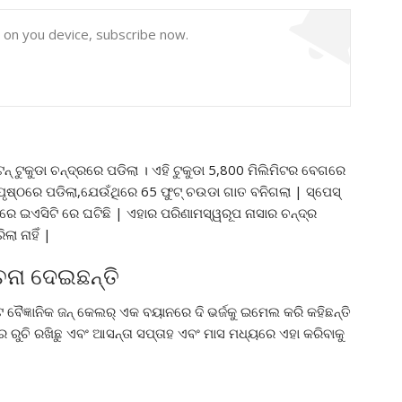
y on you device, subscribe now.
 ଟନ୍ ଟୁକୁଡା ଚନ୍ଦ୍ରରେ ପଡିଲା । ଏହି ଟୁକୁଡା 5,800 ମିଲିମିଟର ବେଗରେ
ପୃଷ୍ଠରେ ପଡିଲା,ଯେଉଁଥିରେ 65 ଫୁଟ୍ ଚଉଡା ଗାତ ବନିଗଲା | ସ୍ପେସ୍
5 ରେ ଇଏସିଟି ରେ ଘଟିଛି | ଏହାର ପରିଣାମସ୍ୱରୂପ ନାସାର ଚନ୍ଦ୍ର
 ନାହିଁ |
ୂଚନା ଦେଇଛନ୍ତି
୍ଟ ବୈଜ୍ଞାନିକ ଜନ୍ କେଲର୍ ଏକ ବୟାନରେ ଦି ଭର୍ଜକୁ ଇମେଲ କରି କହିଛନ୍ତି
 ରୁଚି ରଖିଛୁ ଏବଂ ଆସନ୍ତା ସପ୍ତାହ ଏବଂ ମାସ ମଧ୍ୟରେ ଏହା କରିବାକୁ