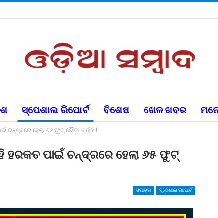
େଶ
ସ୍ପେଶାଲ ରିପୋର୍ଟ
ବିଶେଷ
ଖେଳ ଖବର
ମନୋ
ଇଁ ଚନ୍ଦ୍ରରେ ହେଲା ୬୫ ଫୁଟ୍ ଚୌଡା ଗର୍ତ୍ତ !
ଏହି ହରକତ ପାଇଁ ଚନ୍ଦ୍ରରେ ହେଲା ୬୫ ଫୁଟ୍
ସମାଚାର
ସ୍ପେଶାଲ ରିପୋର୍ଟ