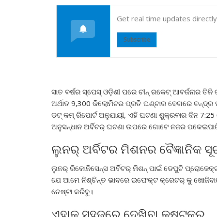
Get real time updates directl
Subscribe
ସାତ ବର୍ଷର ସ୍ପେସ୍ ଓଡ଼ିଶୀ ପରେ ଚୀନ୍ ରକେଟ୍ ଆବର୍ଜନାର ତିନି
ଅର୍ଥାତ 9,300 କିଲୋମିଟର ପ୍ରତି ଘଣ୍ଟାର ବେଗରେ ଚନ୍ଦ୍ର 
ଡଟ୍ କମ୍ ରିପୋର୍ଟ ଅନୁଯାୟୀ, ଏହି ଘଟଣା ଶୁକ୍ରବାର ଦିନ 7:2
ଅନୁସନ୍ଧାନ ଅର୍ବିଟର୍ ଘଟଣା ଉପରେ ଗୋଟେ ନଜର ପକେଇପାରିଲା
ଲୁନର୍ ଅର୍ବିଟର ମିଶନର ବୈଜ୍ଞାନିକ ସ
ଲୁନର୍ ରିକୋନିସେନ୍ସ ଅର୍ବିଟର୍ ମିଶନ୍ ପାଇଁ ଡେପୁଟି ପ୍ରୋଜେକ
ଯେ ଆମେ ନିଶ୍ଚିନ୍ତ ଭାବରେ ଇଫେକ୍ଟ କ୍ରେଟର୍ କୁ ଖୋଜିବାର
ଚେଷ୍ଟା କରିବୁ।
ଏହାକୁ ସହଜରେ ଦେଖିବା କଷ୍ଟକର