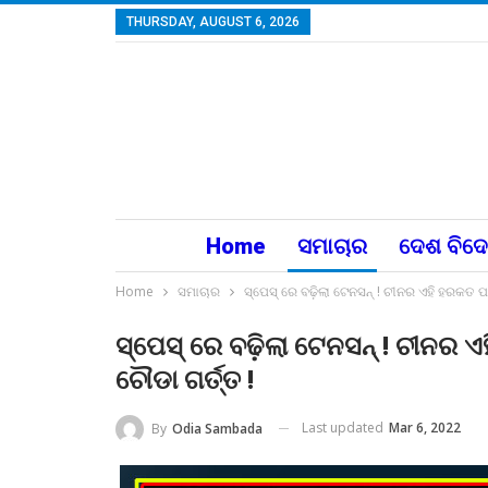
THURSDAY, AUGUST 6, 2026
Home
ସମାଚାର
ଦେଶ ବିଦ
Home
ସମାଚାର
ସ୍ପେସ୍ ରେ ବଢ଼ିଲା ଟେନସନ୍ ! ଚୀନର ଏହି ହରକତ ପା
ସ୍ପେସ୍ ରେ ବଢ଼ିଲା ଟେନସନ୍ ! ଚୀନର 
ଚୌଡା ଗର୍ତ୍ତ !
Last updated
Mar 6, 2022
By
Odia Sambada