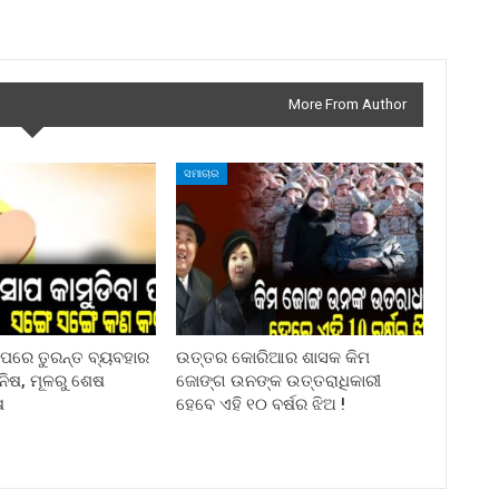
More From Author
ସମାଚାର
ା ପରେ ତୁରନ୍ତ ବ୍ୟବହାର
ଉତ୍ତର କୋରିଆର ଶାସକ କିମ
ିନିଷ, ମୂଳରୁ ଶେଷ
ଜୋଙ୍ଗ ଉନଙ୍କ ଉତ୍ତରାଧିକାରୀ
ଷ
ହେବେ ଏହି ୧୦ ବର୍ଷର ଝିଅ !