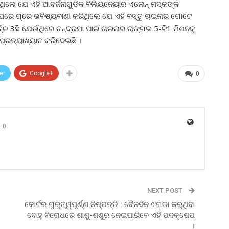
ରିଥିଲେ ଯେ ଏହି ଆବର୍ଜନାଗୁଡିକ ବିଲିୟନେୟାର ଏଲୋନ୍ ମସ୍କଙ୍କ
 ପରେ ଗ୍ରେ ଭବିଷ୍ୟବାଣୀ କରିଥିଲେ ଯେ ଏହି ବସ୍ତୁ ଚାଇନାର ଗୋଟେ
 3ସି ଯେଉଁଥିରେ ଚନ୍ଦ୍ରମା ପାଇଁ ଚାଇନାର ଚାଙ୍ଗଇ 5-ଟି1 ମିଶନକୁ
ୁ ପ୍ରତ୍ୟାଖ୍ୟାନ କରିଦେଇଛି ।
er
Google+
0
0
NEXT POST
କୋର୍ଟର ଗୁରୁତ୍ୱପୂର୍ଣ୍ଣ ନିଷ୍ପତ୍ତି : ଦୈନଦିନ ଝଗଡା କରୁଥିବା
ବୋହୁ ବିରୋଧରେ ଶାଶୁ-ଶଶୁର ନେଇପାରିବେ ଏହି ପଦକ୍ଷେପ
।