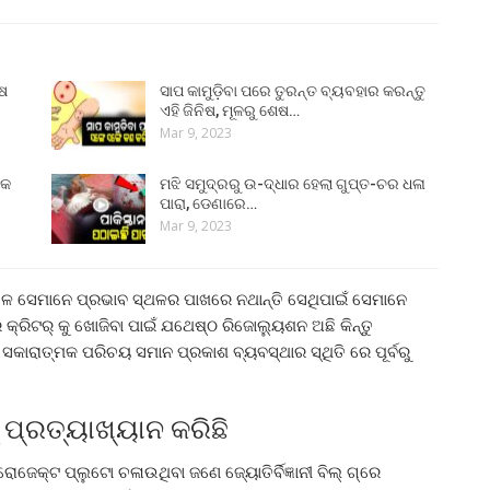
ୁଷ
ସାପ କାମୁଡ଼ିବା ପରେ ତୁରନ୍ତ ବ୍ୟବହାର କରନ୍ତୁ
ଏହି ଜିନିଷ, ମୂଳରୁ ଶେଷ…
Mar 9, 2023
୍କ
ମଝି ସମୁଦ୍ରରୁ ଉ-ଦ୍ଧାର ହେଲା ଗୁପ୍ତ-ଚର ଧଳା
ପାରା, ଡେଣାରେ…
Mar 9, 2023
େ ସେମାନେ ପ୍ରଭାବ ସ୍ଥଳର ପାଖରେ ନଥାନ୍ତି ସେଥିପାଇଁ ସେମାନେ
େ କ୍ରିଟର୍ କୁ ଖୋଜିବା ପାଇଁ ଯଥେଷ୍ଠ ରିଜୋଲ୍ୟୁଶନ ଅଛି କିନ୍ତୁ
ଁ ସକାରାତ୍ମକ ପରିଚୟ ସମାନ ପ୍ରକାଶ ବ୍ୟବସ୍ଥାର ସ୍ଥିତି ରେ ପୂର୍ବରୁ
 ପ୍ରତ୍ୟାଖ୍ୟାନ କରିଛି
ଜେକ୍ଟ ପ୍ଲୁଟୋ ଚଳାଉଥିବା ଜଣେ ଜ୍ୟୋତିର୍ବିଜ୍ଞାନୀ ବିଲ୍ ଗ୍ରେ