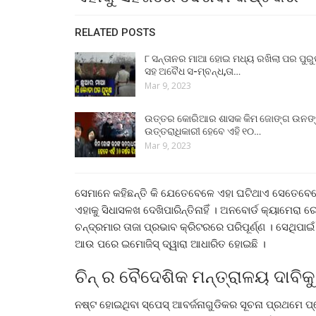
RELATED POSTS
୮ ସନ୍ତାନର ମାଆ ହୋଇ ମଧ୍ୟ ରଖିଲା ପର ପୁର
ସହ ଅବୈଧ ସ-ମ୍ବନ୍ଧ,ତା…
Mar 9, 2023
ଉତ୍ତର କୋରିଆର ଶାସକ କିମ ଜୋଙ୍ଗ ଉନଙ
ଉତ୍ତରାଧିକାରୀ ହେବେ ଏହି ୧୦…
Mar 9, 2023
ସେମାନେ କହିଛନ୍ତି କି ଯେତେବେଳେ ଏହା ଘଟିଥାଏ ସେତେବେଳ
ଏହାକୁ ସିଧାସଳଖ ଦେଖିପାରିନ୍ତିନାହିଁ । ଅନବୋର୍ଡ କ୍ୟାମେରା ର
ଚନ୍ଦ୍ରମାର ତାଜା ପ୍ରଭାବ କ୍ରିଟରରେ ପରିପୂର୍ଣ୍ଣ । ସେଥିପାଇ
ଆଉ ପରେ ଇମୋଜିସ୍ ଦ୍ୱାରା ଆଧାରିତ ହୋଇଛି ।
ଚିନ୍ ର ବୈଦେଶିକ ମନ୍ତ୍ରାଳୟ ଦାବିକୁ
ନଷ୍ଟ ହୋଇଥିବା ସ୍ପେସ୍ ଆବର୍ଜନାଗୁଡିକର ସୂଚନା ପ୍ରଥମେ ପ୍ରୋ