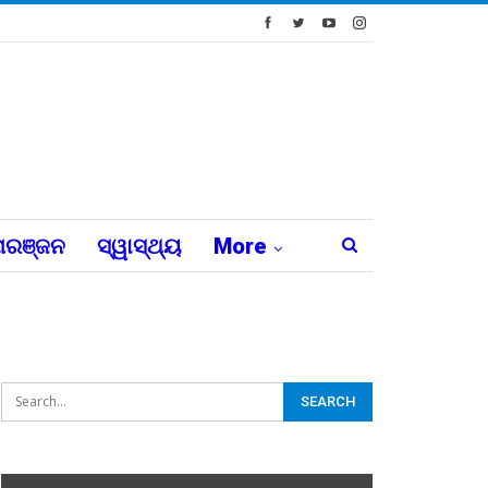
ରଞ୍ଜନ
ସ୍ୱାସ୍ଥ୍ୟ
More