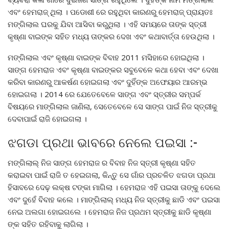
ଏବଂ ହେମରାଜ୍ ଥିଲା । ପଡୋଶୀ ରେ ରହୁଥିବା କାରଣରୁ ହେମରାଜ୍ ପ୍ରାୟତଃ
ମଙ୍ଗିଲାଲ ଘରକୁ ଯିବା ଆସିବା କରୁଥିଲା । ଏହି ସମୟରେ ତାଙ୍କ ସ୍ତ୍ରୀ
କୃଷ୍ଣା ବାଇଙ୍କ ସହିତ ମଧ୍ୟ ତାଙ୍କର ଦେଖ ଏବଂ କଥାବାର୍ତ୍ତା ହେଉଥିଲା ।
ମଙ୍ଗିଲାଲ ଏବଂ କୃଷ୍ଣା ବାଇଙ୍କ ବିବାହ 2011 ମସିହାରେ ହୋଇଥିଲା ।
ସାଙ୍ଗ ହେମରାଜ ଏବଂ କୃଷ୍ଣା ବାଇଙ୍କର ସବୁବେଳେ କଥା ହେବା ଏବଂ ଦେଖା
କରିବା କାରଣରୁ ଆକର୍ଷଣ ହୋଇଗଲା ଏବଂ ଦୁହିଁଙ୍କ ଅଫେୟାର ଆରମ୍ଭ
ହୋଇଗଲା । 2014 ରେ ଯେତେବେଳେ ସାଙ୍ଗ ଏବଂ ସ୍ତ୍ରୀର ସମ୍ପର୍କ
ବିଷୟରେ ମାଙ୍ଗିଲାଲ ଜାଣିଲା, ସେତେବେଳେ ସେ ସାଙ୍ଗ ପାଇଁ ନିଜ ସ୍ତ୍ରୀକୁ
ଦେବାପାଇଁ ରାଜି ହୋଇଗଲା ।
ଝଗଡା ପ୍ରଥା ଭାବରେ ନେଲେ ପଇସା :-
ମଙ୍ଗିଲାଲ୍ ନିଜ ସାଙ୍ଗ ହେମରାଜ ର ବିବାହ ନିଜ ସ୍ତ୍ରୀ କୃଷ୍ଣା ସହିତ
କରାଇବା ପାଇଁ ରାଜି ତ ହେଇଗଲା, କିନ୍ତୁ ସେ ଗାଁର ପ୍ରଚଳିତ ଝଗଡା ପ୍ରଥା
ହିସାବରେ ଦେଢ଼ ଲକ୍ଷ ଟଙ୍କା ମାଗିଲା । ହେମରାଜ ଏହି ପଇସା ତାଙ୍କୁ ଦେଲେ
ଏବଂ ଦୁହେଁ ବିବାହ କଲେ । ମାଙ୍ଗିଲାଲ୍ ମଧ୍ୟ ନିଜ ସ୍ତ୍ରୀକୁ ଛାଡି ଏବଂ ପଇସା
ନେଇ ଅଲଗା ହୋଇଗଲେ । ହେମରାଜ ନିଜ ପ୍ରଥମ ସ୍ତ୍ରୀକୁ ଛାଡି କୃଷ୍ଣା
ଙ୍କ ସହିତ ରହିବାକୁ ଲାଗିଲା ।