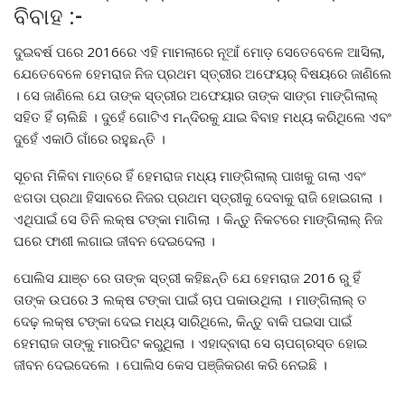
ବିବାହ :-
ଦୁଇବର୍ଷ ପରେ 2016ରେ ଏହି ମାମଲାରେ ନୂଆଁ ମୋଡ଼ ସେତେବେଳେ ଆସିଲା,
ଯେତେବେଳେ ହେମରାଜ ନିଜ ପ୍ରଥମ ସ୍ତ୍ରୀର ଅଫେୟର୍ ବିଷୟରେ ଜାଣିଲେ
। ସେ ଜାଣିଲେ ଯେ ତାଙ୍କ ସ୍ତ୍ରୀର ଅଫେୟାର ତାଙ୍କ ସାଙ୍ଗ ମାଙ୍ଗିଲାଲ୍
ସହିତ ହିଁ ଚାଲିଛି । ଦୁହେଁ ଗୋଟିଏ ମନ୍ଦିରକୁ ଯାଇ ବିବାହ ମଧ୍ୟ କରିଥିଲେ ଏବଂ
ଦୁହେଁ ଏକାଠି ଗାଁରେ ରହୁଛନ୍ତି ।
ସୂଚନା ମିଳିବା ମାତ୍ରେ ହିଁ ହେମରାଜ ମଧ୍ୟ ମାଙ୍ଗିଲାଲ୍ ପାଖକୁ ଗଲା ଏବଂ
ଝଗଡା ପ୍ରଥା ହିସାବରେ ନିଜର ପ୍ରଥମ ସ୍ତ୍ରୀକୁ ଦେବାକୁ ରାଜି ହୋଇଗଲା ।
ଏଥିପାଇଁ ସେ ତିନି ଲକ୍ଷ ଟଙ୍କା ମାଗିଲା । କିନ୍ତୁ ନିକଟରେ ମାଙ୍ଗିଲାଲ୍ ନିଜ
ଘରେ ଫାଶୀ ଲଗାଇ ଜୀବନ ଦେଇଦେଲା ।
ପୋଲିସ ଯାଞ୍ଚ ରେ ତାଙ୍କ ସ୍ତ୍ରୀ କହିଛନ୍ତି ଯେ ହେମରାଜ 2016 ରୁ ହିଁ
ତାଙ୍କ ଉପରେ 3 ଲକ୍ଷ ଟଙ୍କା ପାଇଁ ଚାପ ପକାଉଥିଲା । ମାଙ୍ଗିଲାଲ୍ ତ
ଦେଢ଼ ଲକ୍ଷ ଟଙ୍କା ଦେଇ ମଧ୍ୟ ସାରିଥିଲେ, କିନ୍ତୁ ବାକି ପଇସା ପାଇଁ
ହେମରାଜ ତାଙ୍କୁ ମାରପିଟ କରୁଥିଲା । ଏହାଦ୍ବାରା ସେ ଚାପଗ୍ରସ୍ତ ହୋଇ
ଜୀବନ ଦେଇଦେଲେ । ପୋଲିସ କେସ ପଞ୍ଜିକରଣ କରି ନେଇଛି ।