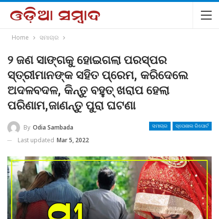
Home
ସମାଚାର
୨ ଜଣ ସାଙ୍ଗକୁ ହୋଇଗଲା ପରସ୍ପର
ସ୍ତ୍ରୀମାନଙ୍କ ସହିତ ପ୍ରେମ, କରିଦେଲେ
ଅଦଳବଦଳ, କିନ୍ତୁ ବହୁତ୍ ଖରାପ ହେଲା
ପରିଣାମ,ଜାଣନ୍ତୁ ପୁରା ଘଟଣା
By
Odia Sambada
ସମାଚାର
ସ୍ପେଶାଲ ରିପୋର୍ଟ
Last updated
Mar 5, 2022