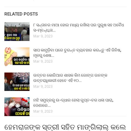
RELATED POSTS
୮ ସନ୍ତାନର ମାଆ ହୋଇ ମଧ୍ୟ ରଖିଲା ପର ପୁରୁଷ ସହ ଅବୈଧ
ସ-ମ୍ବନ୍ଧ,ତା…
Mar 9, 2023
ସାପ କାମୁଡ଼ିବା ପରେ ତୁରନ୍ତ ବ୍ୟବହାର କରନ୍ତୁ ଏହି ଜିନିଷ,
ମୂଳରୁ ଶେଷ…
Mar 9, 2023
ଉତ୍ତର କୋରିଆର ଶାସକ କିମ ଜୋଙ୍ଗ ଉନଙ୍କ
ଉତ୍ତରାଧିକାରୀ ହେବେ ଏହି ୧୦…
Mar 9, 2023
ମଝି ସମୁଦ୍ରରୁ ଉ-ଦ୍ଧାର ହେଲା ଗୁପ୍ତ-ଚର ଧଳା ପାରା,
ଡେଣାରେ…
Mar 9, 2023
ହେମରାଜଙ୍କ ସ୍ତ୍ରୀ ସହିତ ମାଙ୍ଗିଲାଲ୍ କଲେ