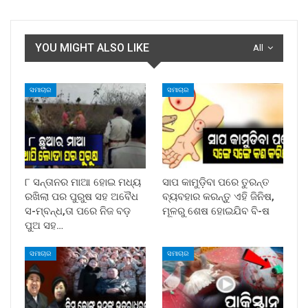
YOU MIGHT ALSO LIKE
All
ସମାଚାର
ସମାଚାର
୮ ସନ୍ତାନର ମାଆ ହୋଇ ମଧ୍ୟ
ସାପ କାମୁଡ଼ିବା ପରେ ତୁରନ୍ତ
ରଖିଲା ପର ପୁରୁଷ ସହ ଅବୈଧ
ବ୍ୟବହାର କରନ୍ତୁ ଏହି ଜିନିଷ,
ସ-ମ୍ବନ୍ଧ,ତା ପରେ ନିଜ ବଡ଼
ମୂଳରୁ ଶେଷ ହୋଇଯିବ ବି-ଷ
ପୁଅ ସହ…
ସମାଚାର
ସମାଚାର