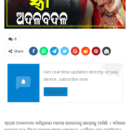
0
Share
Get real time updates directly on you
device, subscribe now.
Subscribe
ସ୍ତ୍ରୀ ଅଦଳବଦଳ କରିଥିବାର ମାମଲା ରାଜଗଡରୁ ସାମ୍ନାକୁ ଆସିଛି । ଏଠିକାର
ବ୍ୟବରା କଳା ଗାଁରେ ଦୁଇଜଣ ସାଙ୍ଗ ରହୁଥିଲେ । ଦୁହିଁଙ୍କ ନାମ ମଙ୍ଗିଲାଲ