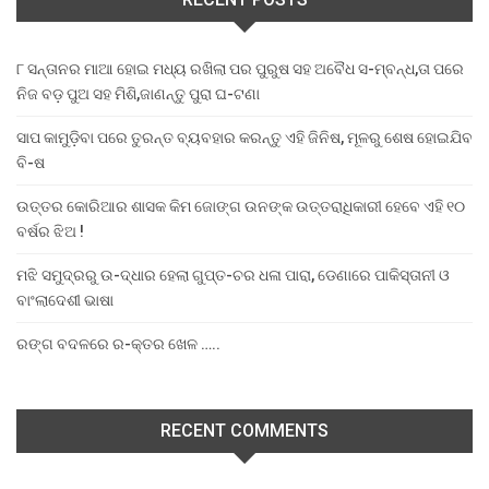
୮ ସନ୍ତାନର ମାଆ ହୋଇ ମଧ୍ୟ ରଖିଲା ପର ପୁରୁଷ ସହ ଅବୈଧ ସ-ମ୍ବନ୍ଧ,ତା ପରେ
ନିଜ ବଡ଼ ପୁଅ ସହ ମିଶି,ଜାଣନ୍ତୁ ପୁରା ଘ-ଟଣା
ସାପ କାମୁଡ଼ିବା ପରେ ତୁରନ୍ତ ବ୍ୟବହାର କରନ୍ତୁ ଏହି ଜିନିଷ, ମୂଳରୁ ଶେଷ ହୋଇଯିବ
ବି-ଷ
ଉତ୍ତର କୋରିଆର ଶାସକ କିମ ଜୋଙ୍ଗ ଉନଙ୍କ ଉତ୍ତରାଧିକାରୀ ହେବେ ଏହି ୧୦
ବର୍ଷର ଝିଅ !
ମଝି ସମୁଦ୍ରରୁ ଉ-ଦ୍ଧାର ହେଲା ଗୁପ୍ତ-ଚର ଧଳା ପାରା, ଡେଣାରେ ପାକିସ୍ତାନୀ ଓ
ବାଂଲାଦେଶୀ ଭାଷା
ରଙ୍ଗ ବଦଳରେ ର-କ୍ତର ଖେଳ …..
RECENT COMMENTS