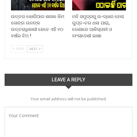
ଉତ୍ତର କୋରିଆର ଶାସକ କିମ
ମଝି ସମୁଦ୍ରରୁ ଉ-ଦ୍ଧାର ହେଲା
ଜୋଙ୍ଗ ଉନଙ୍କ
ଗୁପ୍ତ-ଚର ଧଳା ପାରା,
ଉତ୍ତରାଧିକାରୀ ହେବେ ଏହି ୧୦
ଡେଣାରେ ପାକିସ୍ତାନୀ ଓ
ବର୍ଷର ଝିଅ !
ବାଂଲାଦେଶୀ ଭାଷା
PREV
NEXT
LEAVE A REPLY
Your email address will not be published.