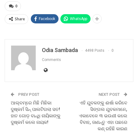
0
Share
Facebook
WhatsApp
Odia Sambada
4498 Posts
0
Comments
PREV POST
NEXT POST
ଆଲ୍‌ବମ୍‌ରେ ମିଛି ମିଛିକା
ଏହି ଯୁବକଙ୍କୁ ଈର୍ଷା କରିବେ
ଦୁଷ୍କର୍ମ ସିନ୍‌ ପାଲଟିଗଲା ସତ!
ସିଙ୍ଗଲ ଯୁବକମାନେ,
ହାତ ଗୋଡ଼ ବାନ୍ଧି ନାୟିକାଙ୍କୁ
ଏକାବେଳେ ୩ ଭଉଣୀ କଲେ
ଦୁଷ୍କର୍ମ କଲେ ନାୟକ!
ବିବାହ, ଜାଣନ୍ତୁ ଏହା ପଛରେ
କଣ୍ ରହିଛି କାରଣ