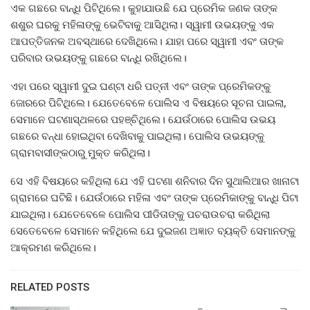
ଏକ ଗଛରେ ବାନ୍ଧି ପିଟିଥିଲେ। କୁହାଯାଉଛି ଯେ ପ୍ରେମିକ ଜଣକ ତାଙ୍କ
ଶଶୁର ଘରକୁ ମହିଳାଙ୍କୁ ଭେଟିବାକୁ ଆସିଥିଲା। ସ୍ୱାମୀ ଉଭୟଙ୍କୁ ଏକ
ଆପତ୍ତିଜନକ ଅବସ୍ଥାରେ ଦେଖିଥିଲେ। ଯାହା ପରେ ସ୍ୱାମୀ ଏବଂ ତାଙ୍କ
ପରିବାର ଉଭୟଙ୍କୁ ଗଛରେ ବାନ୍ଧି ରଖିଥିଲେ।
ଏହା ପରେ ସ୍ୱାମୀ ଦୁଇ ଘଣ୍ଟା ଧରି ପତ୍ନୀ ଏବଂ ତାଙ୍କ ପ୍ରେମିକଙ୍କୁ
ଜୋରରେ ପିଟିଥିଲେ। ଯେତେବେଳେ ପୋଲିସ ଏ ବିଷୟରେ ସୂଚନା ପାଇଲା,
ସେମାନେ ଘଟଣାସ୍ଥଳରେ ପହଞ୍ଚିଥିଲେ। ଯେଉଁଠାରେ ପୋଲିସ ଉଭୟ
ଗଛରେ ବନ୍ଧା ହୋଇଥିବା ଦେଖିବାକୁ ପାଇଥିଲା। ପୋଲିସ ଉଭୟଙ୍କୁ
ଗ୍ରାମବାସୀଙ୍କଠାରୁ ମୁକ୍ତ କରିଥିଲା।
ସେ ଏହି ବିଷୟରେ କହିଥିଲା ​​ଯେ ଏହି ଘଟଣା ଶନିବାର ଦିନ ସୁଥାଲିଆର ଖାନାଟା
ଗ୍ରାମରେ ଘଟିଛି। ଯେଉଁଠାରେ ମହିଳା ଏବଂ ତାଙ୍କ ପ୍ରେମିକାଙ୍କୁ ବାନ୍ଧି ପିଟା
ଯାଇଥିଲା। ଯେତେବେଳେ ପୋଲିସ ପୀଡିତାଙ୍କୁ ପଚରାଉଚରା କରିଥିଲା ​​
ସେତେବେଳେ ସେମାନେ କହିଥିଲେ ଯେ ଦୁଇଜଣ ଅଜ୍ଞାତ ବ୍ୟକ୍ତି ସେମାନଙ୍କୁ
ଆକ୍ରମଣ କରିଥିଲେ।
RELATED POSTS