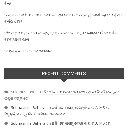
ବି-ଷ
ଉତ୍ତର କୋରିଆର ଶାସକ କିମ ଜୋଙ୍ଗ ଉନଙ୍କ ଉତ୍ତରାଧିକାରୀ ହେବେ ଏହି ୧୦
ବର୍ଷର ଝିଅ !
ମଝି ସମୁଦ୍ରରୁ ଉ-ଦ୍ଧାର ହେଲା ଗୁପ୍ତ-ଚର ଧଳା ପାରା, ଡେଣାରେ ପାକିସ୍ତାନୀ ଓ
ବାଂଲାଦେଶୀ ଭାଷା
ରଙ୍ଗ ବଦଳରେ ର-କ୍ତର ଖେଳ …..
RECENT COMMENTS
Sukant Sahoo
on
ଏହି ବର୍ଷର 10 ପଇସା ବାଲା କଏନ ଥିଲେ ବିକ୍ରି କରନ୍ତୁ 2
ଲକ୍ଷ ଟଙ୍କାରେ
Subhasmita Behera
on
ନର୍ସିଂ ଏବଂ ଗ୍ରାଜୁଏଟସଙ୍କ ପାଇଁ AIIMS ରେ
ନିଯୁକ୍ତି,ଜାଣନ୍ତୁ କିପରି କରିବେ ଆବେଦନ ?
Subhasmita Behera
on
ନର୍ସିଂ ଏବଂ ଗ୍ରାଜୁଏଟସଙ୍କ ପାଇଁ AIIMS ରେ