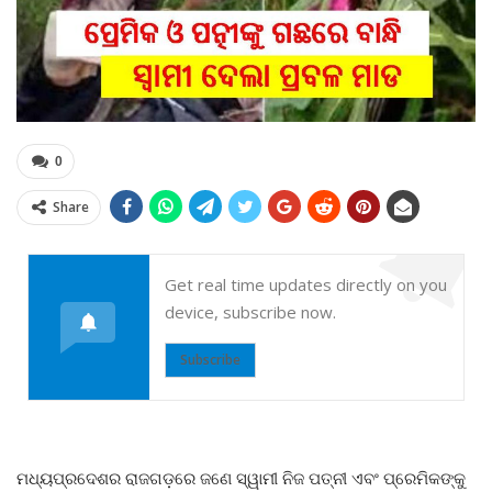
0
Share
Get real time updates directly on you
device, subscribe now.
Subscribe
ମଧ୍ୟପ୍ରଦେଶର ରାଜଗଡ଼ରେ ଜଣେ ସ୍ୱାମୀ ନିଜ ପତ୍ନୀ ଏବଂ ପ୍ରେମିକଙ୍କୁ