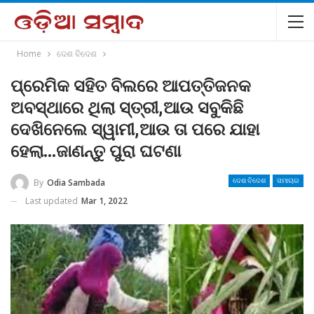
Home
ଦେଶ ବିଦେଶ
ପ୍ରେମିକ ସହିତ ବିଲରେ ଆପତ୍ତିଜନକ
ଅବସ୍ଥାରେ ଥିଲା ସ୍ତ୍ରୀ,ଆଉ ସବୁକିଛି
ଦେଖିନେଲେ ସ୍ୱାମୀ,ଆଉ ତା ପରେ ଯାହା
ହେଲା…ଜାଣନ୍ତୁ ପୁରା ଘଟଣା
By
Odia Sambada
ଦେଶ ବିଦେଶ
ସମାଚାର
Last updated
Mar 1, 2022