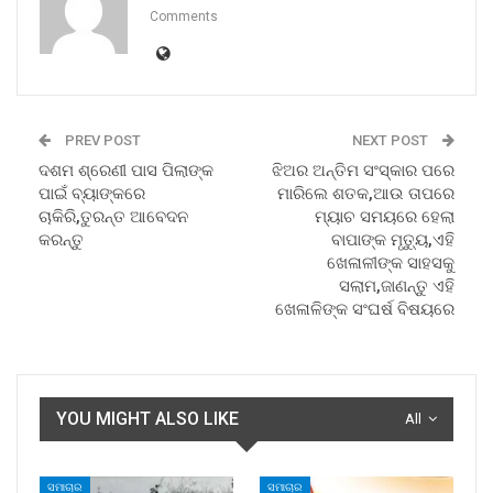
Comments
PREV POST
NEXT POST
ଦଶମ ଶ୍ରେଣୀ ପାସ ପିଲାଙ୍କ
ଝିଅର ଅନ୍ତିମ ସଂସ୍କାର ପରେ
ପାଇଁ ବ୍ୟାଙ୍କରେ
ମାରିଲେ ଶତକ,ଆଉ ତାପରେ
ଚାକିରି,ତୁରନ୍ତ ଆବେଦନ
ମ୍ୟାଚ ସମୟରେ ହେଲା
କରନ୍ତୁ
ବାପାଙ୍କ ମୃତ୍ୟୁ,ଏହି
ଖେଳାଳୀଙ୍କ ସାହସକୁ
ସଲାମ,ଜାଣନ୍ତୁ ଏହି
ଖେଳାଳିଙ୍କ ସଂଘର୍ଷ ବିଷୟରେ
YOU MIGHT ALSO LIKE
All
ସମାଚାର
ସମାଚାର