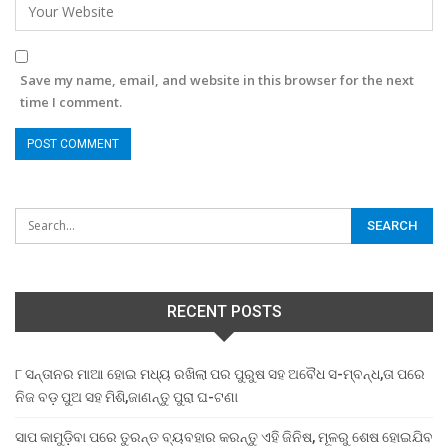
Save my name, email, and website in this browser for the next
time I comment.
RECENT POSTS
୮ ସନ୍ତାନର ମାଆ ହୋଇ ମଧ୍ୟ ରଖିଲା ପର ପୁରୁଷ ସହ ଅବୈଧ ସ-ମ୍ବନ୍ଧ,ତା ପରେ
ନିଜ ବଡ଼ ପୁଅ ସହ ମିଶି,ଜାଣନ୍ତୁ ପୁରା ଘ-ଟଣା
ସାପ କାମୁଡ଼ିବା ପରେ ତୁରନ୍ତ ବ୍ୟବହାର କରନ୍ତୁ ଏହି ଜିନିଷ, ମୂଳରୁ ଶେଷ ହୋଇଯିବ