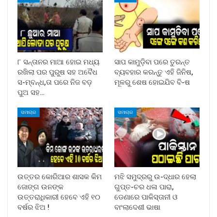
୮ ସନ୍ତାନର ମାଆ ହୋଇ ମଧ୍ୟ
ସାପ କାମୁଡ଼ିବା ପରେ ତୁରନ୍ତ
ରଖିଲା ପର ପୁରୁଷ ସହ ଅବୈଧ
ବ୍ୟବହାର କରନ୍ତୁ ଏହି ଜିନିଷ,
ସ-ମ୍ବନ୍ଧ,ତା ପରେ ନିଜ ବଡ଼
ମୂଳରୁ ଶେଷ ହୋଇଯିବ ବି-ଷ
ପୁଅ ସହ…
ସମାଚାର
ସମାଚାର
ଉତ୍ତର କୋରିଆର ଶାସକ କିମ
ମଝି ସମୁଦ୍ରରୁ ଉ-ଦ୍ଧାର ହେଲା
ଜୋଙ୍ଗ ଉନଙ୍କ
ଗୁପ୍ତ-ଚର ଧଳା ପାରା,
ଉତ୍ତରାଧିକାରୀ ହେବେ ଏହି ୧୦
ଡେଣାରେ ପାକିସ୍ତାନୀ ଓ
ବର୍ଷର ଝିଅ !
ବାଂଲାଦେଶୀ ଭାଷା