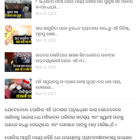
୮ ସନ୍ତାନର ମାଆ ହୋଇ ମଧ୍ୟ ରଖିଲା ପର ପୁରୁଷ ସହ ଅବୈଧ
ସ-ମ୍ବନ୍ଧ,ତା…
Mar 9, 2023
ସାପ କାମୁଡ଼ିବା ପରେ ତୁରନ୍ତ ବ୍ୟବହାର କରନ୍ତୁ ଏହି ଜିନିଷ,
ମୂଳରୁ ଶେଷ…
Mar 9, 2023
ଉତ୍ତର କୋରିଆର ଶାସକ କିମ ଜୋଙ୍ଗ ଉନଙ୍କ
ଉତ୍ତରାଧିକାରୀ ହେବେ ଏହି ୧୦…
Mar 9, 2023
ମଝି ସମୁଦ୍ରରୁ ଉ-ଦ୍ଧାର ହେଲା ଗୁପ୍ତ-ଚର ଧଳା ପାରା,
ଡେଣାରେ…
Mar 9, 2023
ଯେତେବେଳେ ପୋଲିସ ଏହି ଘଟଣାର ଅନୁସନ୍ଧାନ କଲା ସେତେବେଳେ
ଜାଣିବାକୁ ପାଇଲା ଯେ ମହିଳାଙ୍କ ପରିବାର ସଦସ୍ୟ ଏବଂ ସ୍ୱାମୀ ତାଙ୍କୁ
ଗଛରେ ବାନ୍ଧି ଦେଇଥିଲେ ଏବଂ ସେମାନେ ତାଙ୍କୁ ମାଡ଼ ମାରିଛନ୍ତି।
ପୋଲିସ ଆହୁରି ମଧ୍ୟ କହିଛି ଯେ ଉଭୟଙ୍କୁ ଗ୍ରାମବାସୀଙ୍କଠାରୁ ଉଦ୍ଧାର