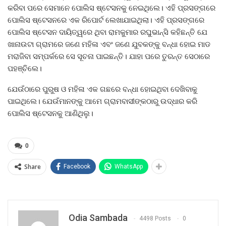
କରିବା ପରେ ସେମାନେ ପୋଲିସ ଷ୍ଟେସନକୁ ନେଇଥିଲେ। ଏହି ପ୍ରସଙ୍ଗରେ
ପୋଲିସ ଷ୍ଟେସନରେ ଏକ ରିପୋର୍ଟ ଲେଖାଯାଇଥିଲା। ଏହି ପ୍ରସଙ୍ଗରେ
ପୋଲିସ ଷ୍ଟେସନ ଦାୟିତ୍ୱରେ ଥିବା ରାମକୁମାର ରଘୁଭାନ୍ସି କହିଛନ୍ତି ଯେ
ଖାନାଉଟା ଗ୍ରାମରେ ଜଣେ ମହିଳା ଏବଂ ଜଣେ ଯୁବକଙ୍କୁ ବନ୍ଧା ହୋଇ ମାଡ
ମରାଜିବା ସମ୍ପର୍କରେ ସେ ସୂଚନା ପାଇଛନ୍ତି। ଯାହା ପରେ ତୁରନ୍ତ ସେଠାରେ
ପହଞ୍ଚିଲେ।
ଯେଉଁଠାରେ ପୁରୁଷ ଓ ମହିଳା ଏକ ଗଛରେ ବନ୍ଧା ହୋଇଥିବା ଦେଖିବାକୁ
ପାଇଥିଲେ। ଯେଉଁମାନଙ୍କୁ ଆମେ ଗ୍ରାମବାସୀଙ୍କଠାରୁ ଉଦ୍ଧାର କରି
ପୋଲିସ ଷ୍ଟେସନକୁ ଆଣିଥିଲୁ।
0
Share
Facebook
WhatsApp
Odia Sambada
4498 Posts
0