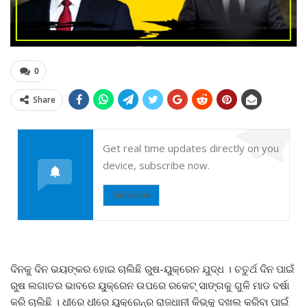
0
Share
Get real time updates directly on you
device, subscribe now.
Subscribe
ଦିନକୁ ଦିନ ଭୟଙ୍କର ହୋଇ ଚାଲିଛି ରୁଷ-ୟୁକ୍ରେନ ଯୁଦ୍ଧ । ଚତୁର୍ଥ ଦିନ ପାଇଁ
ରୁଷ ଲଗାତର ଭାବରେ ୟୁକ୍ରେନ ଉପରେ ରକେଟ୍‌ ସାଙ୍ଗକୁ ଗୁଳି ମାଡ ବର୍ଷା
କରି ଚାଲିଛି । ଧୀରେ ଧୀରେ ୟୁକ୍ରେନ୍‌ର ରାଜଧାନୀ କିଭ୍‌କୁ ଦଖଲ କରିବା ପାଇଁ