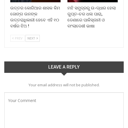
ଉତ୍ତର କୋରିଆର ଶାସକ କିମ
ମଝି ସମୁଦ୍ରରୁ ଉ-ଦ୍ଧାର ହେଲା
ଜୋଙ୍ଗ ଉନଙ୍କ
ଗୁପ୍ତ-ଚର ଧଳା ପାରା,
ଉତ୍ତରାଧିକାରୀ ହେବେ ଏହି ୧୦
ଡେଣାରେ ପାକିସ୍ତାନୀ ଓ
ବର୍ଷର ଝିଅ !
ବାଂଲାଦେଶୀ ଭାଷା
PREV
NEXT
LEAVE A REPLY
Your email address will not be published.