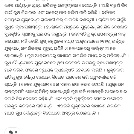
ଶେଷ ପର୍ଯ୍ୟନ୍ତ ଯୁଦ୍ଧ କରିବାକୁ ରଣହୁଙ୍କାର ଦେଇଛନ୍ତି । ଆଜି ଚତୁର୍ଥ ଦିନ
ପାଇଁ ରୁଷ ମିସାଇଲ ଏବଂ ରକେଟ୍ ମାଡ କରିବା ଜାରି ରଖିଛି । ବର୍ତମାନ
ସମୟରେ ୟୁକ୍ରେନ୍‌ର ରାଜଧାନୀ କିଭ୍‌ ପାଲଟିଛି ରଣଭୂମୀ । ଚାରିଆଡ଼େ ଗର୍ଜୁଛି
ରୁଷ୍‌ର କ୍ଷେପଣାସ୍ତ୍ର । ହା-ହାକାର ମଧ୍ୟରେ ୟୁକ୍ରେନ୍‌ ନାଗରିକ ଦେଶଛାଡ଼ି
ସୁରକ୍ଷିତ ସ୍ଥାନକୁ ପଳାୟନ କରୁଛନ୍ତି । ଜନବସତିକୁ କ୍ଷେପଣାସ୍ତ୍ର ମାଡ଼
କରାଯାଉ ନାହିଁ ବୋଲି ରୁଷ୍‌ କହୁଥିଲେ ମଧ୍ୟ ଆକ୍ରମଣରେ ୨୧୫ରୁ ଊର୍ଦ୍ଧ୍ବ
ୟୁକ୍ରେନ୍‌ ନାଗରିକଙ୍କ ମୃତ୍ୟୁ ଘଟିଛି ଓ ହଜାରେରେରୁ ଊର୍ଦ୍ଧ୍ବ ଆହତ
ହୋଇଛନ୍ତି । ରୁଷ ଆକ୍ରମଣରୁ ସାଧାରଣ ନାଗରିକ ମଧ୍ୟ ବାଦ୍‍ ପଡ଼ିନାହାନ୍ତି ।
ରୁଷ ସୈନ୍ୟମାନେ ୟୁକ୍ରେନରେ ଥିବା ଜନବସତି ଉପରକୁ କ୍ଷେପଣାସ୍ତ୍ର
ମାଡ କରିବା ଫଳରେ ବ୍ୟାପକ କ୍ଷୟକ୍ଷତି ହେବାରେ ଲାଗିଛି । ଶୁକ୍ରବାର
ରାତିରୁ ରୁଷ ସୈନ୍ୟ ରାଜଧାନୀ କିଭ୍‍ରେ ପ୍ରବେଶ କରି ଧ୍ୱଂସଲୀଳା ରଚି
ଚାଛନ୍ତି । ତେବେ ୟୁକ୍ରେନ ସେନା ଏହାର କଡା ଜବାବ ଦେଉଛି । ୟୁକ୍ରେନ
ରାଷ୍ଟ୍ରପତି ଭୋଲୋଡିମିର୍ ଜେଲେନ୍‌ସ୍କି ରୁଷ ଭଳି ମହାଶକ୍ତି ଆଗରେ ହାର
ନମାନି ନିଜ ଦେଶରେ ରହିଛନ୍ତି ଏବଂ ପ୍ରତି ମୁହୂର୍ତ୍ତରେ ସେନାର ମନୋବଳ
ମଜଭୁତ କରିବାରେ ଲାଗିଛନ୍ତି । ଏପରିକି ୟୁକ୍ରେନର ସାଧାରଣ ନାଗରିକ
ମଧ୍ୟ ରୁଷ ସୈନ୍ୟଙ୍କ ବିରୋଧରେ ଅସ୍ତ୍ର ଉଠାଇଛନ୍ତି ।
0