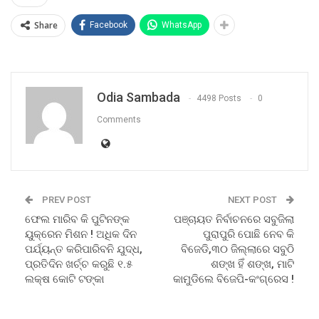
Share
Facebook
WhatsApp
Odia Sambada
4498 Posts
0
Comments
PREV POST
NEXT POST
ଫେଲ ମାରିବ କି ପୁଟିନଙ୍କ
ପଞ୍ଚାୟତ ନିର୍ବାଚନରେ ସବୁଜିଲା
ୟୁକ୍ରେନ ମିଶନ ! ଅଧିକ ଦିନ
ପୁରାପୁରି ପୋଛି ନେବ କି
ପର୍ଯ୍ୟନ୍ତ କରିପାରିବନି ଯୁଦ୍ଧ,
ବିଜେଡି,୩୦ ଜିଲ୍ଲାରେ ସବୁଠି
ପ୍ରତିଦିନ ଖର୍ଚ୍ଚ କରୁଛି ୧.୫
ଶଙ୍ଖ ହିଁ ଶଙ୍ଖ, ମାଟି
ଲକ୍ଷ କୋଟି ଟଙ୍କା
କାମୁଡିଲେ ବିଜେପି-କଂଗ୍ରେସ !