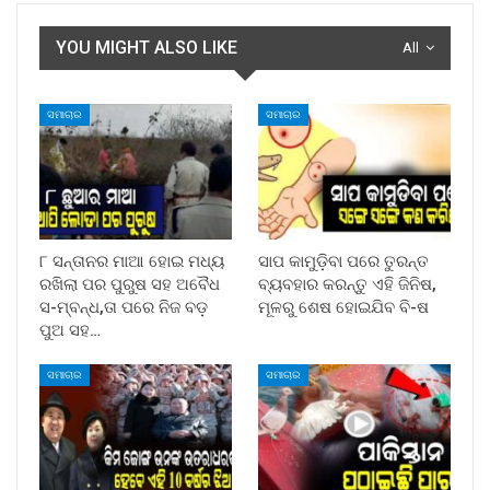
YOU MIGHT ALSO LIKE
All
ସମାଚାର
ସମାଚାର
୮ ସନ୍ତାନର ମାଆ ହୋଇ ମଧ୍ୟ
ସାପ କାମୁଡ଼ିବା ପରେ ତୁରନ୍ତ
ରଖିଲା ପର ପୁରୁଷ ସହ ଅବୈଧ
ବ୍ୟବହାର କରନ୍ତୁ ଏହି ଜିନିଷ,
ସ-ମ୍ବନ୍ଧ,ତା ପରେ ନିଜ ବଡ଼
ମୂଳରୁ ଶେଷ ହୋଇଯିବ ବି-ଷ
ପୁଅ ସହ…
ସମାଚାର
ସମାଚାର