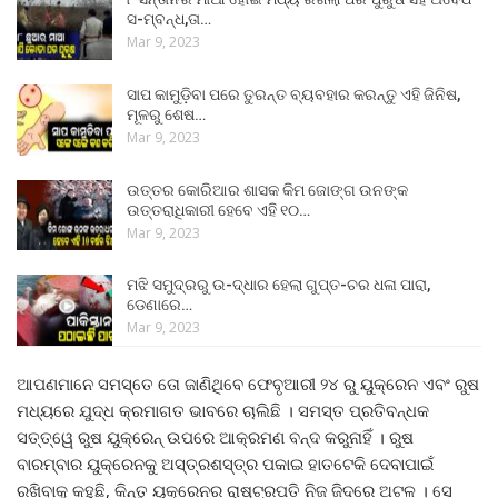
ସ-ମ୍ବନ୍ଧ,ତା…
Mar 9, 2023
ସାପ କାମୁଡ଼ିବା ପରେ ତୁରନ୍ତ ବ୍ୟବହାର କରନ୍ତୁ ଏହି ଜିନିଷ,
ମୂଳରୁ ଶେଷ…
Mar 9, 2023
ଉତ୍ତର କୋରିଆର ଶାସକ କିମ ଜୋଙ୍ଗ ଉନଙ୍କ
ଉତ୍ତରାଧିକାରୀ ହେବେ ଏହି ୧୦…
Mar 9, 2023
ମଝି ସମୁଦ୍ରରୁ ଉ-ଦ୍ଧାର ହେଲା ଗୁପ୍ତ-ଚର ଧଳା ପାରା,
ଡେଣାରେ…
Mar 9, 2023
ଆପଣମାନେ ସମସ୍ତେ ତୋ ଜାଣିଥିବେ ଫେବୃଆରୀ ୨୪ ରୁ ୟୁକ୍ରେନ ଏବଂ ରୁଷ
ମଧ୍ୟରେ ଯୁଦ୍ଧ କ୍ରମାଗତ ଭାବରେ ଚାଲିଛି । ସମସ୍ତ ପ୍ରତିବନ୍ଧକ
ସତ୍ତ୍ୱେ ରୁଷ ୟୁକ୍ରେନ୍‌ ଉପରେ ଆକ୍ରମଣ ବନ୍ଦ କରୁନାହିଁ । ରୁଷ
ବାରମ୍ବାର ୟୁକ୍ରେନକୁ ଅସ୍ତ୍ରଶସ୍ତ୍ର ପକାଇ ହାତଟେକି ଦେବାପାଇଁ
ରଖିବାକୁ କହୁଛି, କିନ୍ତୁ ୟୁକ୍ରେନର ରାଷ୍ଟ୍ରପତି ନିଜ ଜିଦରେ ଅଟଳ । ସେ