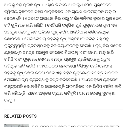
ଆଗକୁ ବଢ଼ି ଚାଲିଛି ରୁଷ । ଏହାରି ଭିତରେ ଆଜି ରୁଷ ସେନା ୟୁକ୍ରେନର
ଦ୍ୱିତୀୟ ବୃହତ୍ତମ ସହର ଖାର୍‌କିଭରେ ଏକ ଗ୍ୟାସ ପାଇପଲାଇନ ଉଡ଼ାଇ
ଦେଇଛନ୍ତି । ସେପଟେ ରାଜଧାନୀ କିଭ୍‌ ଠାରୁ ୪ କିଲୋମିଟର ଦୂରରେ ରୁଷ ସେନା
ରହି ଗୁଳିମାଡ ଜାରି ରଖିଛି । ସେହିପରି ଦକ୍ଷିଣ ପୂର୍ବ ୟୁକ୍ରେନ୍‌ରେ ଥିବା ଏକ
ପ୍ରମୁଖ ସହରକୁ ଗତ ରାତିରେ ରୁଷ୍‌ ବାହିନୀ ଅକ୍ତିଆର କରିନେଇଥିବା
ଜଣାପଡିଛି । ମେଲିଟୋପଲ୍‌ ସହରକୁ ରୁଷ୍‌ ଅକ୍ତିଆର କରିବା ସହ ସବୁ
ଗୁରୁତ୍ୱପୂର୍ଣ୍ଣ ପ୍ରତିଷ୍ଠାନକୁ ନିଜ ନିୟନ୍ତ୍ରଣକୁ ନେଇଛି । ରୁଷ୍‌ କିଭ୍‌ ସମେତ
ୟୁକ୍ରେନ୍‌ର ସମସ୍ତ ପ୍ରମୁଖ ସହରରେ ମିସାଇଲ୍‌ ଏବଂ ବୋମା ମାଡ଼ ଜାରି
ରଖିଛି ଏବଂ ୟୁକ୍ରେନ୍‌ ସେନାର ସମସ୍ତ ପ୍ରମୁଖ ପ୍ରତିଷ୍ଠାନକୁ ଧ୍ୱଂସ
କରିଥିବା ଦାବି କରିଛି । ୧୫୦,୦୦୦ ଜନସଂଖ୍ୟା ବିଶିଷ୍ଟ ମେଲିଟୋପଲ
ସହରକୁ ରୁଷ୍‌ ଦଖଲ କରିବା ପରେ ଏହା ସହିତ ୟୁକ୍ରେନ୍‌ର ସମସ୍ତ ସାମରିକ
ଯୋଗାଯୋଗ୍ୟ ବ୍ୟବସ୍ଥାକୁ ନଷ୍ଟ କରିଦେଇଛି । ଅନ୍ୟପକ୍ଷେ ୟୁକ୍ରେନ
ରାଷ୍ଟ୍ରପତି ଭୋଲଡିମିର ଜେଲେନସ୍କି ଗତରାତିରେ ଏକ ଭିଡିଓ ବାର୍ତ୍ତା ଜାରି
କରି କହିଛନ୍ତି, ଆମେ ଅସ୍ତ୍ର ତ୍ୟାଗ କରିବୁନି। ଆମେ ଦେଶକୁ ସୁରକ୍ଷା
ଦେବୁ ।
RELATED POSTS
୮ ସନ୍ତାନର ମାଆ ହୋଇ ମଧ୍ୟ ରଖିଲା ପର ପୁରୁଷ ସହ ଅବୈଧ