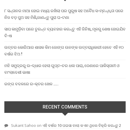
୮ ସନ୍ତାନର ମାଆ ହୋଇ ମଧ୍ୟ ରଖିଲା ପର ପୁରୁଷ ସହ ଅବୈଧ ସ-ମ୍ବନ୍ଧ,ତା ପରେ
ନିଜ ବଡ଼ ପୁଅ ସହ ମିଶି,ଜାଣନ୍ତୁ ପୁରା ଘ-ଟଣା
ସାପ କାମୁଡ଼ିବା ପରେ ତୁରନ୍ତ ବ୍ୟବହାର କରନ୍ତୁ ଏହି ଜିନିଷ, ମୂଳରୁ ଶେଷ ହୋଇଯିବ
ବି-ଷ
ଉତ୍ତର କୋରିଆର ଶାସକ କିମ ଜୋଙ୍ଗ ଉନଙ୍କ ଉତ୍ତରାଧିକାରୀ ହେବେ ଏହି ୧୦
ବର୍ଷର ଝିଅ !
ମଝି ସମୁଦ୍ରରୁ ଉ-ଦ୍ଧାର ହେଲା ଗୁପ୍ତ-ଚର ଧଳା ପାରା, ଡେଣାରେ ପାକିସ୍ତାନୀ ଓ
ବାଂଲାଦେଶୀ ଭାଷା
ରଙ୍ଗ ବଦଳରେ ର-କ୍ତର ଖେଳ …..
RECENT COMMENTS
Sukant Sahoo
on
ଏହି ବର୍ଷର 10 ପଇସା ବାଲା କଏନ ଥିଲେ ବିକ୍ରି କରନ୍ତୁ 2