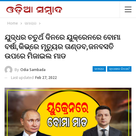
Home
ସମାଚାର
ଯୁଦ୍ଧର ଚତୁର୍ଥ ଦିନରେ ୟୁକ୍ରେନରେ ବୋମା
ବର୍ଷା,କିଭ୍‌ରେ ମୃତ୍ୟୁର ତାଣ୍ଡବ,ଜନବସତି
ଉପରେ ମିଜାଇଲ ମାଡ
By
Odia Sambada
ସମାଚାର
ସ୍ପେଶାଲ ରିପୋର୍ଟ
Last updated
Feb 27, 2022