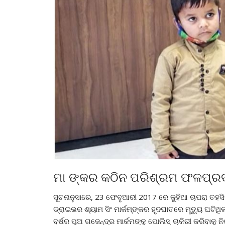
ମା ଙ୍କର କଠିନ ପରିଶ୍ରମ ଫଳପ୍ରଦ
ସୂଚନାନୁସାରେ, 23 ଫେବୃଆରୀ 2017 ରେ କୁହିଆ ଚାପରା ତହସିଲ
ଡ୍ରାଇଭର ଶ୍ୟାମ ସିଂ ମାର୍କମ୍ଙ୍କର ହୃଦଘାତରେ ମୃତ୍ୟୁ ଘଟିଥିଲା
ବର୍ଷର ପୁଅ ଗଜେନ୍ଦ୍ର ମାର୍କମଙ୍କୁ ପୋଲିସ୍ ଚାକିରୀ କରିବାକୁ