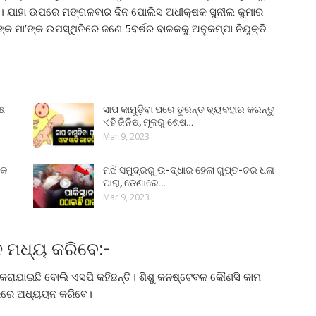
ିଲା। ଯାହା ଉପରେ ମଙ୍ଗଳବାର ଦିନ ପୋଲିସ ଅଧୀକ୍ଷକ ସୁନୀଲ କୁମାର
କ ମା’ଙ୍କ ଉପସ୍ଥିତିରେ ଜଣେ 5ବର୍ଷର ବାଳକକୁ ଅନୁକମ୍ପା ନିଯୁକ୍ତି
ୁଷ
ସାପ କାମୁଡ଼ିବା ପରେ ତୁରନ୍ତ ବ୍ୟବହାର କରନ୍ତୁ
ଏହି ଜିନିଷ, ମୂଳରୁ ଶେଷ…
Mar 9, 2023
୍କ
ମଝି ସମୁଦ୍ରରୁ ଉ-ଦ୍ଧାର ହେଲା ଗୁପ୍ତ-ଚର ଧଳା
ପାରା, ଡେଣାରେ…
Mar 9, 2023
 ମଧ୍ୟ କରିବେ:-
ରାଯାଇଛି ବୋଲି ଏସପି କହିଛନ୍ତି। ଶିଶୁ କନଷ୍ଟେବଳ କୌଣସି କାମ
୍ଟରରେ ଅଧ୍ୟୟନ କରିବେ।