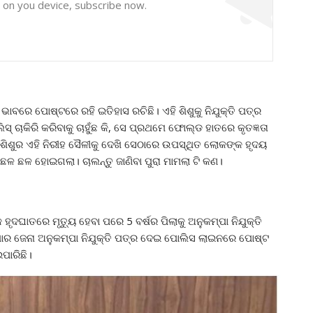
y on you device, subscribe now.
ରେ ପୋଷ୍ଟରେ ରହି ଇତିହାସ ରଚିଛି। ଏହି ଶିଶୁକୁ ନିଯୁକ୍ତି ପତ୍ର
ଚାକିରି କରିବାକୁ ଚାହୁଁଛ କି, ସେ ପ୍ରଥମେ ଫୋଲ୍ଡ ହାତରେ କୃତଜ୍ଞତା
ିଶୁର ଏହି ନିରୀହ ସୈଳୀକୁ ଦେଖି ସେଠାରେ ଉପସ୍ଥିତ ଲୋକଙ୍କ ହୃଦୟ
ଳ ଛଳ ହୋଇଗଲା। ଚାଲନ୍ତୁ ଜାଣିବା ପୁରା ମାମଲା ଟି କଣ।
ୃଦଘାତରେ ମୃତ୍ୟୁ ହେବା ପରେ 5 ବର୍ଷର ପିଲାକୁ ଅନୁକମ୍ପା ନିଯୁକ୍ତି
ୁମାର ଜେନା ଅନୁକମ୍ପା ନିଯୁକ୍ତି ପତ୍ର ଦେଇ ପୋଲିସ ଲାଇନରେ ପୋଷ୍ଟ
ପାରିଛି।