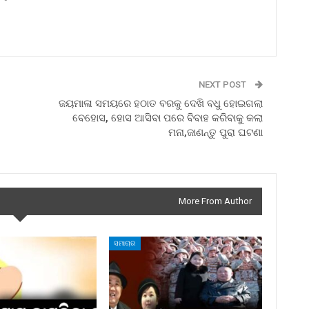
NEXT POST
ଜୟମାଳା ସମୟରେ ହଠାତ ବରକୁ ଦେଖି ବଧୁ ହୋଇଗଲା
ବେହୋସ, ହୋସ ଆସିବା ପରେ ବିବାହ କରିବାକୁ କଲା
ମନା,ଜାଣନ୍ତୁ ପୁରା ଘଟଣା
More From Author
ସମାଚାର