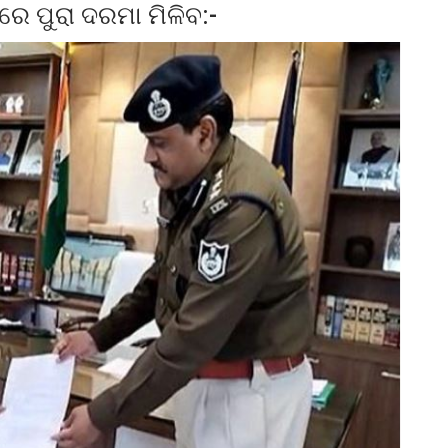
ପରେ ପୁରା ଦରମା ମିଳିବ:-