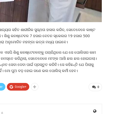
ୋଗ୍ୟତା ସହିତ ଶାରୀରିକ ସୁସ୍ଥତା ହାସଲ କରିବ, ସେତେବେଳେ କାଷ୍ଟ
ିବ। ଶିଶୁ କନଷ୍ଟେବଳ 7 ହଜାର ବେତନ ସ୍କେଲର 19 ହଜାର 500
ୱାରା ଅନୁମୋଦିତ ମହଙ୍ଗା ଭତ୍ତା ମଧ୍ୟ ପାଇବେ।
ଳେ ଏସପି ଶିଶୁ କନଷ୍ଟେବଳଙ୍କୁ ପଚାରିଥିଲେ ଯେ ସେ ପୋଲିସର କାମ
ୋଡି ନମସ୍ତେ କରିଥିଲା, ସେତେବେଳେ ମା’ଙ୍କ ଆଖି ଛଲ ଛଲ ହୋଇଗଲା।
ଉନ୍ନତ ସେବା ଦେବା ପାଇଁ ପ୍ରସ୍ତୁତ କରିବି। ସେ କହିଛନ୍ତି ଯେ ପିଲାକୁ
ନାହିଁ। ମୋ ପୁଅ ବଡ଼ ହୋଇ ଜଣେ ଭଲ ପୋଲିସ୍ କର୍ମୀ ହେବ।
er
Google+
0
0