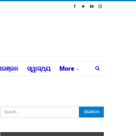
ରଞ୍ଜନ
ସ୍ୱାସ୍ଥ୍ୟ
More