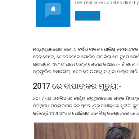
Get real time updates directl
Subscribe
ମଧ୍ୟପ୍ରଦେଶର ଜଣେ 5 ବର୍ଷର ବାଳକ ପୋଲିସ୍ କନଷ୍ଟେବଳ ଭାବ
ଦେବାବେଳେ, ଯେତେବେଳେ ପୋଲିସ୍ ପଚାରିଲା ଯେ ତୁମେ ପୋଲିସ୍ 
ଜଣାଇଲେ ଏବଂ ତା’ପରେ ତାଙ୍କ ତୋତଲା କଥାରେ – ହଁ କଲେ। ଶ
ପ୍ରଫୁଲିତ ହୋଇଗଲା, ସେଠାରେ ଉପସ୍ଥିତ ଥିବା ମାଙ୍କ ଆଖି ଛ
2017 ରେ ବାପାଙ୍କର ମୃତ୍ୟୁ:-
2017 ରେ ପୋଲିସରେ କାର୍ଯ୍ୟ କରୁଥିବାବେଳେ ତାଙ୍କ ପିତାଙ୍କ ହ
ମିଳିଥିଲା। ମଙ୍ଗଳବାର ଦିନ ସ୍ବତନ୍ତ୍ର ଅଧୀକ୍ଷକ ସୁନୀଲ କ
କରିଛନ୍ତି।ଏହା ସାଂସଦ ପୋଲିସର ସାନ ଶିଶୁ କନଷ୍ଟେବଳ ହୋଇ