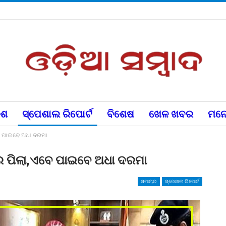
େଶ
ସ୍ପେଶାଲ ରିପୋର୍ଟ
ବିଶେଷ
ଖେଳ ଖବର
ମନୋ
ବେ ପାଇବେ ଅଧା ଦରମା
୍ଷର ପିଲା,ଏବେ ପାଇବେ ଅଧା ଦରମା
ସମାଚାର
ସ୍ପେଶାଲ ରିପୋର୍ଟ