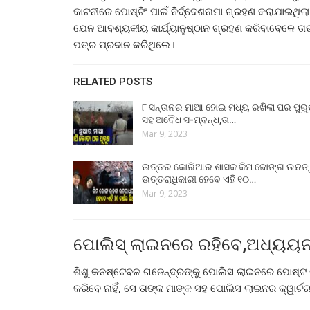
କାଟନୀରେ ପୋଷ୍ଟିଂ ପାଇଁ ନିର୍ଦ୍ଦେଶନାମା ଗ୍ରହଣ କରାଯାଇଥ
ଯେନ ଆବଶ୍ୟକୀୟ କାର୍ଯ୍ୟାନୁଷ୍ଠାନ ଗ୍ରହଣ କରିବାବେଳେ ତାଙ୍
ପତ୍ର ପ୍ରଦାନ କରିଥିଲେ।
RELATED POSTS
୮ ସନ୍ତାନର ମାଆ ହୋଇ ମଧ୍ୟ ରଖିଲା ପର ପୁର
ସହ ଅବୈଧ ସ-ମ୍ବନ୍ଧ,ତା…
Mar 9, 2023
ଉତ୍ତର କୋରିଆର ଶାସକ କିମ ଜୋଙ୍ଗ ଉନଙ
ଉତ୍ତରାଧିକାରୀ ହେବେ ଏହି ୧୦…
Mar 9, 2023
ପୋଲିସ୍ ଲାଇନରେ ରହିବେ,ଅଧ୍ୟୟନ
ଶିଶୁ କନଷ୍ଟେବଳ ଗଜେନ୍ଦ୍ରଙ୍କୁ ପୋଲିସ ଲାଇନରେ ପୋଷ୍ଟ କ
କରିବେ ନାହିଁ, ସେ ତାଙ୍କ ମାଙ୍କ ସହ ପୋଲିସ ଲାଇନର କ୍ୱାର