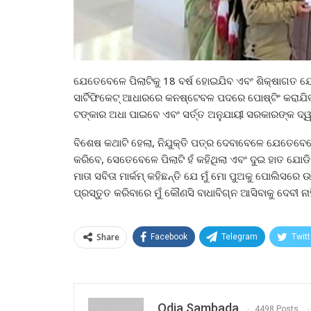
ଯେତେବେଳେ ପିଲାଟିକୁ 18 ବର୍ଷ ହୋଇଯିବ ଏବଂ ଶିକ୍ଷାଗତ ଯ
ସାର୍ଟିଫିକେଟ୍ ଆଧାରରେ କନଷ୍ଟେବଳ ପଦରେ ପୋଷ୍ଟିଂ କରାଯ
ଟଙ୍କାର ଅଧା ପାଇବେ ଏବଂ ସର୍ତ୍ତ ଅନୁଯାୟୀ ସରକାରଙ୍କ ଦ୍
ବିଶେଷ କଥାଟି ହେଲା, ନିଯୁକ୍ତି ପତ୍ର ଦେବାବେଳେ ଯେତେବେ
କରିବେ, ସେତେବେଳେ ପିଲାଟି ହଁ କହିଥିଲା ଏବଂ ଦୁଇ ହାତ ଯ
ମାତା ସବିତା ମାର୍କମ୍ କହିଛନ୍ତି ଯେ ମୁଁ ମୋ ପୁଅକୁ ପୋଲିସରେ 
ପ୍ରସ୍ତୁତ କରିବାରେ ମୁଁ କୌଣସି ବାଧାବିଗ୍ନ ଆସିବାକୁ ଦେବୀ 
Share
Facebook
Telegram
Twitt
Odia Sambada
4498 Posts