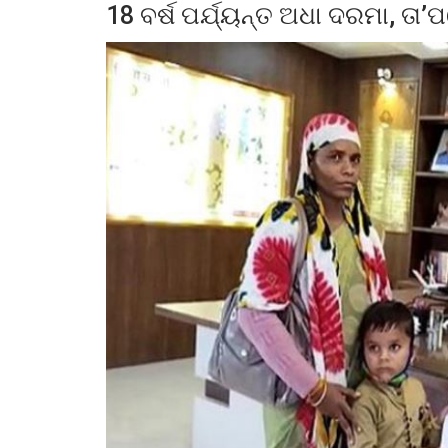
18 ବର୍ଷ ପର୍ଯ୍ୟନ୍ତ ଅଧା ଦରମା, ତା’