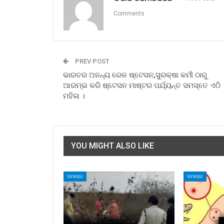
Comments
PREV POST
ଭାରତର ଅନନ୍ୟ ରେଳ ଷ୍ଟେସନ,ସୁରକ୍ଷା କର୍ମୀ ଠାରୁ
ଆରମ୍ଭ କରି ଷ୍ଟେସନ ମାଷ୍ଟର ପର୍ଯ୍ୟନ୍ତ ସମସ୍ତେ ଏଠି
ମହିଳା ।
YOU MIGHT ALSO LIKE
ସମାଚାର
ସମାଚାର