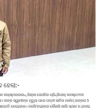
 ହେଲା:-
 ଲକ୍ଷ୍ମନାଡାଉନ୍ ଜିଲ୍ଲା ସେଓନିର ପ୍ରିନ୍ସିପାଲ୍ କନଷ୍ଟେବଳ
। ତାଙ୍କ ସ୍ୱାମୀଙ୍କ ମୃତ୍ୟୁ ପରେ ପତ୍ନୀ ସାବିତା ମାର୍କମ୍ ତାଙ୍କର 5
 ନିଷ୍ପତ୍ତି ନେଇଥିଲେ। ନରସିଂହପୁରରେ କୌଣସି ଖାଲି ସ୍ଥାନ ନ ଥିବାରୁ