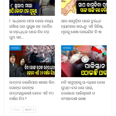
୮ ସନ୍ତାନର ମାଆ ହୋଇ ମଧ୍ୟ
ସାପ କାମୁଡ଼ିବା ପରେ ତୁରନ୍ତ
ରଖିଲା ପର ପୁରୁଷ ସହ ଅବୈଧ
ବ୍ୟବହାର କରନ୍ତୁ ଏହି ଜିନିଷ,
ସ-ମ୍ବନ୍ଧ,ତା ପରେ ନିଜ ବଡ଼
ମୂଳରୁ ଶେଷ ହୋଇଯିବ ବି-ଷ
ପୁଅ ସହ…
ସମାଚାର
ସମାଚାର
ଉତ୍ତର କୋରିଆର ଶାସକ କିମ
ମଝି ସମୁଦ୍ରରୁ ଉ-ଦ୍ଧାର ହେଲା
ଜୋଙ୍ଗ ଉନଙ୍କ
ଗୁପ୍ତ-ଚର ଧଳା ପାରା,
ଉତ୍ତରାଧିକାରୀ ହେବେ ଏହି ୧୦
ଡେଣାରେ ପାକିସ୍ତାନୀ ଓ
ବର୍ଷର ଝିଅ !
ବାଂଲାଦେଶୀ ଭାଷା
PREV
NEXT