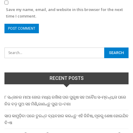
Save my name, email, and website in this browser for the next
time I comment.
RECENT POSTS
୮ ସନ୍ତାନର ମାଆ ହୋଇ ମଧ୍ୟ ରଖିଲା ପର ପୁରୁଷ ସହ ଅବୈଧ ସ-ମ୍ବନ୍ଧ,ତା ପରେ
ନିଜ ବଡ଼ ପୁଅ ସହ ମିଶି,ଜାଣନ୍ତୁ ପୁରା ଘ-ଟଣା
ସାପ କାମୁଡ଼ିବା ପରେ ତୁରନ୍ତ ବ୍ୟବହାର କରନ୍ତୁ ଏହି ଜିନିଷ, ମୂଳରୁ ଶେଷ ହୋଇଯିବ
ବି-ଷ