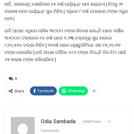
ନାହିଁ, ଏକାଉଣ୍ଟ୍ ଖୋଲିବାର ୧୫ ବର୍ଷ ପର୍ଯ୍ୟନ୍ତ ଜମା କରାଯାଏ|ଝିଅକୁ ୨୧
ବରରଷ ହେବା ପର୍ଯ୍ୟନ୍ତ ସୁଧ ମିଳିବ|ଏଥିରେ ୯ ବର୍ଷ ୪ମାସରେ ଟଙ୍କା ୨ଗୁଣ
ହେଵ|
ଯଦି ଆପଣ ଏଥିରେ ମାସିକ ୩୦୦୦ ଟଙ୍କା ନିବେଶ କରନ୍ତି ମାନେ ବାର୍ଷିକ
୩୬୦୦୦ ଟଙ୍କାରେ ୧୪ ବର୍ଷ ପରେ ୭.୬% ଚକ୍ରବୃଧି ସୁଧ ହାରରେ
୯,୧୧,୫୭୪ ଟଙ୍କା ମିଳିବ|୨୧ବର୍ଷ ମାନେ ମ୍ୟାଚୁରିଟିରେ ଏହା ୧୫,୨୨,୨୨୧
ଟଙ୍କା ହୋଇଯିବ|ଯଦି ଆପଣ ଦୈନିକ ୪୧୬ ଟଙ୍କା ଦିଅନ୍ତି ନିଜ ଝିଅ ପାଇଁ
୬୫ ଲକ୍ଷ ଟଙ୍କା ରଖିପାରିବେ|
0
Share
Facebook
WhatsApp
Odia Sambada
4498 Posts
0
Comments