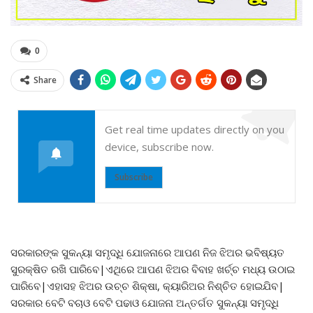
0
Share
Get real time updates directly on you
device, subscribe now.
Subscribe
ସରକାରଙ୍କ ସୁକନ୍ୟା ସମୃଦ୍ଧି ଯୋଜନାରେ ଆପଣ ନିଜ ଝିଅର ଭବିଷ୍ୟତ
ସୁରକ୍ଷିତ ରଖି ପାରିବେ|ଏଥିରେ ଆପଣ ଝିଅର ବିବାହ ଖର୍ଚ୍ଚ ମଧ୍ୟ ଉଠାଇ
ପାରିବେ|ଏହାସହ ଝିଅର ଉଚ୍ଚ ଶିକ୍ଷା, କ୍ୟାରିଅର ନିଶ୍ଚିତ ହୋଇଯିବ|
ସରକାର ବେଟି ବଚାଓ ବେଟି ପଢାଓ ଯୋଜନା ଅନ୍ତର୍ଗତ ସୁକନ୍ୟା ସମୃଦ୍ଧି