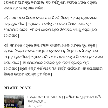
ଯୋଜନାର ଆରମ୍ଭ କରିଥିଲେ|୧୦ ବର୍ଷରୁ କମ ଵୟସର ଝିଅର ଏଥିରେ
ଏକାଉଣ୍ଟ୍ ଖୋଲାଯାଇ ପାରିବ|
ଏହି ଯୋଜନାରେ ନିବେଶ କଲେ ଭଲ ରିଟର୍ଣ ମିଳେ|ଏହାସହ ଟ୍ୟାକ୍ସରେ
ମଧ୍ୟ ଛୁଟ ମିଳେ|ଏଥିରେ ୧୦ ବର୍ଷରୁ କମ ବୟସ ଝିଅର ଏକାଉଣ୍ଟ୍
ଖୋଲାଯାଇ ପାରିବ|୧୮ ବର୍ଷ ହେବାମାତ୍ରେ ଓନରସିପ ଝିଅକୁ ହସ୍ତାନ୍ତର
ହୋଇଥାଏ|
ଏହି ସମୟରେ ଏଥିରେ ଜମା ଟଙ୍କା ଉପରେ ୭.୬% ହାରରେ ସୁଧ ମିଳୁଛି|
ଏଥିରେ ନିବେଶ ଫଳରେ ଆୟକର ଟ୍ୟାକ୍ସ ଅଧିନିୟମ ୮୦-ସି ଅନୁସାରେ
ଟ୍ୟାକ୍ସ ଛୁଟ ମିଳେ|ଏଥିରେ ବାର୍ଷିକ ୧.୫ ଲକ୍ଷ ଟଙ୍କା ନିବେଶର ଛୁଟ ହାସଲ
କରିପାରିବେ|ଏହି ଯୋଜନାରେ ମିଳିବାକୁ ଥିବା ରିଟର୍ଣ ଟ୍ୟାକ୍ସ ଫ୍ରି
ହୋଇଥାଏ|ପ୍ରତି ବିତ୍ତ ବର୍ଷ ମାନେ ୩୧ ମାର୍ଚ୍ଚ ପର୍ଯ୍ୟନ୍ତ ଏହି ଯୋଜନାରେ
ନିବେଶ ଉପରେ ଟ୍ୟାକ୍ସ ଛୁଟ ମିଳେ|
RELATED POSTS
୮ ସନ୍ତାନର ମାଆ ହୋଇ ମଧ୍ୟ ରଖିଲା ପର ପୁରୁଷ ସହ ଅବୈଧ
ସ-ମ୍ବନ୍ଧ,ତା…
Mar 9, 2023