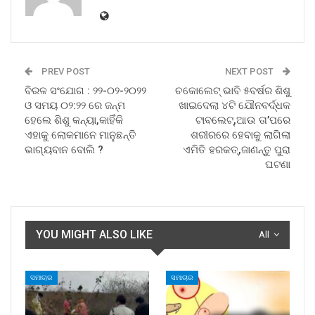
PREV POST
NEXT POST
ବିରଳ ସଂଯୋଗ : ୨୨-୦୨-୨୦୨୨
ଚକୋଲେଟ୍ ଭାବି ୫ବର୍ଷର ଶିଶୁ
ଓ ସମୟ ୦୨:୨୨ ରେ ଜନ୍ମ
ଖାଇଦେଲା ୪ଟି ଯୌନବର୍ଦ୍ଧକ
ହେଲେ ଶିଶୁ କନ୍ୟା,କାହିଁକି
ଟାବଲେଟ୍,ଆଉ ତା’ପରେ
ଏହାକୁ ଲୋକମାନେ ମାନୁଛନ୍ତି
ଶରୀରରେ ହେବାକୁ ଲାଗିଲା
ଭାଗ୍ୟବାନ ବୋଲି ?
ଏମିତି ହରକତ୍,ଜାଣନ୍ତୁ ପୁରା
ଘଟଣା
YOU MIGHT ALSO LIKE
All
ସମାଚାର
ସମାଚାର