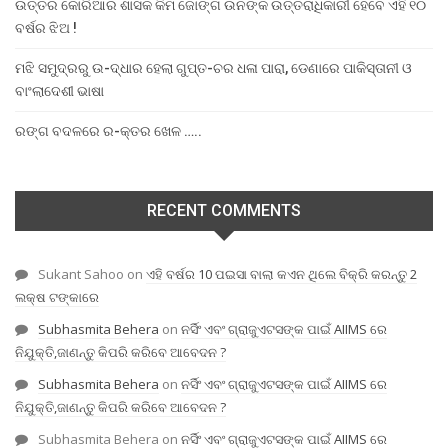
ଉତ୍ତର କୋରିଆର ଶାସକ କିମ ଜୋଙ୍ଗ ଉନଙ୍କ ଉତ୍ତରାଧିକାରୀ ହେବେ ଏହି ୧୦
ବର୍ଷର ଝିଅ !
ମଝି ସମୁଦ୍ରରୁ ଉ-ଦ୍ଧାର ହେଲା ଗୁପ୍ତ-ଚର ଧଳା ପାରା, ଡେଣାରେ ପାକିସ୍ତାନୀ ଓ
ବାଂଲାଦେଶୀ ଭାଷା
ରଙ୍ଗ ବଦଳରେ ର-କ୍ତର ଖେଳ …..
RECENT COMMENTS
Sukant Sahoo
on
ଏହି ବର୍ଷର 10 ପଇସା ବାଲା କଏନ ଥିଲେ ବିକ୍ରି କରନ୍ତୁ 2
ଲକ୍ଷ ଟଙ୍କାରେ
Subhasmita Behera
on
ନର୍ସିଂ ଏବଂ ଗ୍ରାଜୁଏଟସଙ୍କ ପାଇଁ AIIMS ରେ
ନିଯୁକ୍ତି,ଜାଣନ୍ତୁ କିପରି କରିବେ ଆବେଦନ ?
Subhasmita Behera
on
ନର୍ସିଂ ଏବଂ ଗ୍ରାଜୁଏଟସଙ୍କ ପାଇଁ AIIMS ରେ
ନିଯୁକ୍ତି,ଜାଣନ୍ତୁ କିପରି କରିବେ ଆବେଦନ ?
Subhasmita Behera
on
ନର୍ସିଂ ଏବଂ ଗ୍ରାଜୁଏଟସଙ୍କ ପାଇଁ AIIMS ରେ