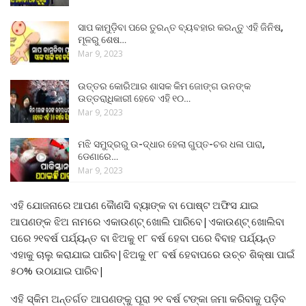
ସାପ କାମୁଡ଼ିବା ପରେ ତୁରନ୍ତ ବ୍ୟବହାର କରନ୍ତୁ ଏହି ଜିନିଷ,
ମୂଳରୁ ଶେଷ…
Mar 9, 2023
ଉତ୍ତର କୋରିଆର ଶାସକ କିମ ଜୋଙ୍ଗ ଉନଙ୍କ
ଉତ୍ତରାଧିକାରୀ ହେବେ ଏହି ୧୦…
Mar 9, 2023
ମଝି ସମୁଦ୍ରରୁ ଉ-ଦ୍ଧାର ହେଲା ଗୁପ୍ତ-ଚର ଧଳା ପାରା,
ଡେଣାରେ…
Mar 9, 2023
ଏହି ଯୋଜନାରେ ଆପଣ କୈାଣସି ବ୍ୟାଙ୍କ ବା ପୋଷ୍ଟ ଅଫିସ ଯାଇ
ଆପଣଙ୍କ ଝିଅ ନାମରେ ଏକାଉଣ୍ଟ୍ ଖୋଲି ପାରିବେ|ଏକାଉଣ୍ଟ୍ ଖୋଲିବା
ପରେ ୨୧ବର୍ଷ ପର୍ଯ୍ୟନ୍ତ ବା ଝିଅକୁ ୧୮ ବର୍ଷ ହେବା ପରେ ବିବାହ ପର୍ଯ୍ୟନ୍ତ
ଏହାକୁ ଚାଲୁ କରାଯାଇ ପାରିବ|ଝିଅକୁ ୧୮ ବର୍ଷ ହେବାପରେ ଉଚ୍ଚ ଶିକ୍ଷା ପାଇଁ
୫୦% ଉଠାଯାଇ ପାରିବ|
ଏହି ସ୍କିମ ଅନ୍ତର୍ଗତ ଆପଣଙ୍କୁ ପୂରା ୨୧ ବର୍ଷ ଟଙ୍କା ଜମା କରିବାକୁ ପଡ଼ିବ