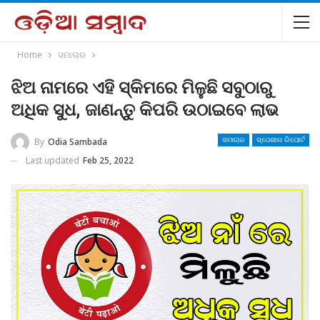
Home
ସମାଚାର
ଝିଅ ନାମରେ ଏହି ସ୍କିମରେ ମିଳୁଛି ସବୁଠାରୁ
ଅଧିକ ସୁଧ, ଜାଣନ୍ତୁ କିପରି ଉଠାଇବେ ଲାଭ
By
Odia Sambada
ସମାଚାର
ସ୍ପେଶାଲ ରିପୋର୍ଟ
Last updated
Feb 25, 2022