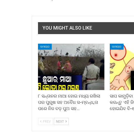
YOU MIGHT ALSO LIKE
ସମାଚାର
ସମାଚାର
୮ ସନ୍ତାନର ମାଆ ହୋଇ ମଧ୍ୟ ରଖିଲା
ସାପ କାମୁଡ଼ିବ
ପର ପୁରୁଷ ସହ ଅବୈଧ ସ-ମ୍ବନ୍ଧ,ତା
କରନ୍ତୁ ଏହି ଜ
ପରେ ନିଜ ବଡ଼ ପୁଅ ସହ…
ହୋଇଯିବ ବି-
PREV
NEXT