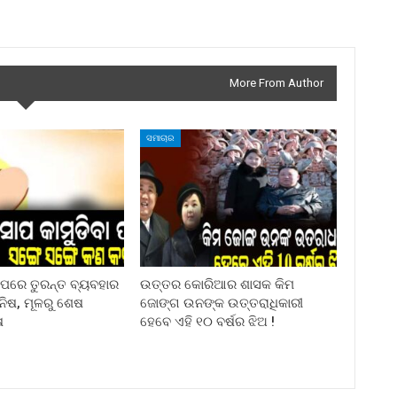
More From Author
ସମାଚାର
ା ପରେ ତୁରନ୍ତ ବ୍ୟବହାର
ଉତ୍ତର କୋରିଆର ଶାସକ କିମ
ିନିଷ, ମୂଳରୁ ଶେଷ
ଜୋଙ୍ଗ ଉନଙ୍କ ଉତ୍ତରାଧିକାରୀ
ଷ
ହେବେ ଏହି ୧୦ ବର୍ଷର ଝିଅ !