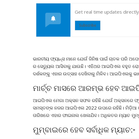
Get real time updates directl
Subscribe
ଭାରତୀୟ ଫ୍ୟାନ୍ସ ମାନେ ଯେଉଁ ଜିନିଷ ପାଇଁ ଚାତକ ପରି ଅପ
ର ସେଡ୍ୟୁଲ ଆସିବାକୁ ଯାଉଛି। ଏହିଥର ଆଇପିଏଲ ବହୁତ ରୋମ
ଦର୍ଶକଙ୍କୁ ଏହାର ଉତ୍ସାହ ଦେଖିବାକୁ ମିଳିବ। ଆଇପିଏଲକୁ 
ମାର୍ଚ୍ଚ ମାସରେ ଆରମ୍ଭ ହେବ ଆଇପ
ଆଇପିଏଲ ମେଗା ଅକ୍ସନ ସଫଳ ରହିଛି ଯେଉଁ ଅକ୍ସନରେ ଫ୍ରାଞ
ସମସ୍ତଙ୍କ ନଜର ଆଇପିଏଲ 2022 ଉପରେ ରହିଛି। ମିଡ଼ିଆ ରିପ
ତାରିଖରେ ଏହାର ଫାଇନାଲ ଖେଳାଯିବ। ଅଧିକତର ମ୍ୟାଚ ମୁମ୍ବ
ମୁମ୍ବାଇରେ ହେବ ସର୍ବାଧିକ ମ୍ୟାଚ:-