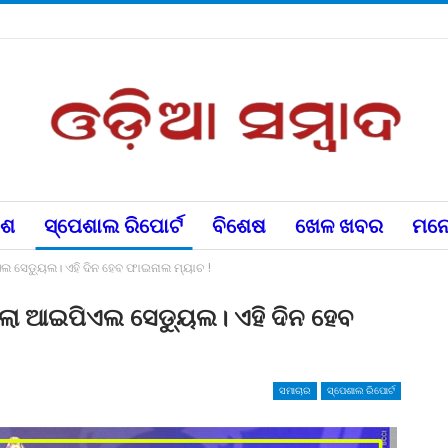
େଶ
ସ୍ପେଶାଲ ରିପୋର୍ଟ
ବିଶେଷ
ଖେଳ ଖବର
ମନୋ
ଏଲ ସେଡ୍ୟୁଲ। ଏହି ଦିନ ହେବ ଫାଇନାଲ ମ୍ୟାଚ !
ସିଲା ଆଇପିଏଲ ସେଡ୍ୟୁଲ। ଏହି ଦିନ ହେବ
ସମାଚାର
ସ୍ପେଶାଲ ରିପୋର୍ଟ