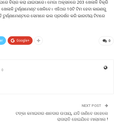
କ ଉପରେ ବିଚାର କରା ଯାଇପାରେ। ମେଗା ଅକ୍ସନରେ 203 ଖେଳାଳି ବିକ୍ରି
ଳାଳି ଟୁର୍ଣ୍ଣାମେଣ୍ଟ ଖେଳିବେ। ଏହିଥର 10ଟି ଟିମ ହେବା କାରଣରୁ
ଏହି ଟୁର୍ଣ୍ଣାମେଣ୍ଟରେ ସେମାନେ ଭଲ ପ୍ରଦର୍ଶନ କରି ଭାରତୀୟ ଟିମରେ
er
Google+
0
0
NEXT POST
ଟଙ୍କା କମାଇବାର ଶାନଦାର ଉପାୟ, ଯଦି ଜାଣିବେ ତାହେଲେ
ରାତାରାତି ହୋଇଯିବେ ମାଲାମାଲ !