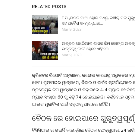
RELATED POSTS
୮ ସନ୍ତାନର ମାଆ ହୋଇ ମଧ୍ୟ ରଖିଲା ପର ପୁର
ସହ ଅବୈଧ ସ-ମ୍ବନ୍ଧ,ତା…
Mar 9, 2023
ଉତ୍ତର କୋରିଆର ଶାସକ କିମ ଜୋଙ୍ଗ ଉନଙ
ଉତ୍ତରାଧିକାରୀ ହେବେ ଏହି ୧୦…
Mar 9, 2023
କ୍ରିକବଜ ରିପୋର୍ଟ ଅନୁସାରେ, କରୋନା କାରଣରୁ ଅଧିକତର ମ୍
ହେବ। ମୁମ୍ବାଇର ୱାଙ୍ଖଡେ, ଦିବାଇ ଓ ବାର୍ବନ ଷ୍ଟାଡିୟମରେ
ପ୍ରତ୍ୟେକ ଟିମ ୱାଙ୍ଖଡେ ଓ ଡିବାଇରେ 4-4 ମ୍ୟାଚ ଖେଳିବେ।
ମ୍ୟାଚ ସଂଖ୍ୟା 60 ରୁ ବଢ଼ି 74 ହୋଇଯାଇଛି। ବର୍ତ୍ତମାନ ପ୍
ଆଉଟ ମୁକାବିଲା ପାଇଁ ସବୁଠାରୁ ଆଗରେ ରହିଛି।
ବୈଠକ ରେ ହୋଇପାରେ ଗୁରୁତ୍ୱପୂର୍ଣ
ବିସିସିଆଇ ର ଗଭର୍ନି କାଉନ୍ସିଲ ବୈଠକ ଫେବ୍ରୁଆରୀ 24 ତାରି