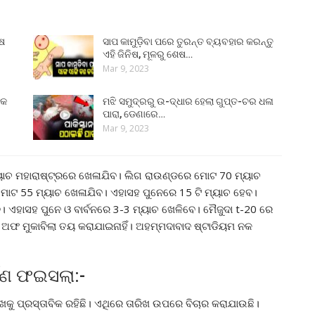
ୁଷ
ସାପ କାମୁଡ଼ିବା ପରେ ତୁରନ୍ତ ବ୍ୟବହାର କରନ୍ତୁ
ଏହି ଜିନିଷ, ମୂଳରୁ ଶେଷ…
Mar 9, 2023
୍କ
ମଝି ସମୁଦ୍ରରୁ ଉ-ଦ୍ଧାର ହେଲା ଗୁପ୍ତ-ଚର ଧଳା
ପାରା, ଡେଣାରେ…
Mar 9, 2023
ୟାଚ ମହାରାଷ୍ଟ୍ରରେ ଖେଳାଯିବ। ଲିଗ ରାଉଣ୍ଡରେ ମୋଟ 70 ମ୍ୟାଚ
 ମୋଟ 55 ମ୍ୟାଚ ଖେଳାଯିବ। ଏହାସହ ପୁନେରେ 15 ଟି ମ୍ୟାଚ ହେବ।
 ଏହାସହ ପୁନେ ଓ ବାର୍ବନରେ 3-3 ମ୍ୟାଚ ଖେଳିବେ। ମୈଜୁଦା t-20 ରେ
ଲେ ଅଫ ମୁକାବିଲା ତୟ କରାଯାଇନାହିଁ। ଅହମ୍ମଦାବାଦ ଷ୍ଟାଡିୟମ ନକ
୍ଣ ଫଇସଲା:-
ଖକୁ ପ୍ରସ୍ତାବିକ ରହିଛି। ଏଥିରେ ତାରିଖ ଉପରେ ବିଚାର କରାଯାଉଛି।