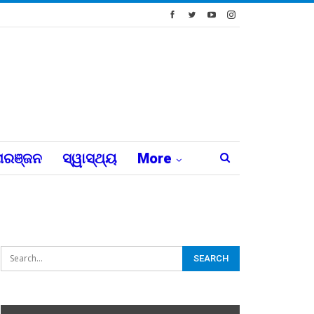
ରଞ୍ଜନ
ସ୍ୱାସ୍ଥ୍ୟ
More