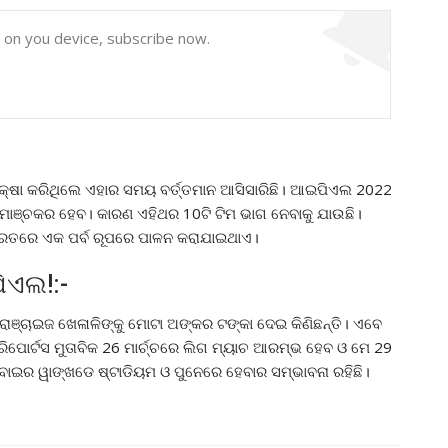
y on you device, subscribe now.
େକ୍ଷା କରିଥିଲେ ଏହାର ସମୟ ବର୍ତ୍ତମାନ ଆସିସାରିଛି। ଆଇପିଏଲ 2022
ାଞ୍ଚକର ହେବ। କାରଣ ଏହିଥର 10ଟି ଟିମ ଭାଗ ନେବାକୁ ଯାଉଛି।
ଭାରତରେ ଏକ ପର୍ବ ରୂପରେ ପାଳନ କରାଯାଇଥାଏ।
ିଏଲ!:-
୍ଚାଇଜ ଖେଳାଳିଙ୍କୁ ମୋଟା ଅଙ୍କର ଟଙ୍କା ଦେଇ କିଣିଛନ୍ତି। ଏବେ
ୋର୍ଟସ ମୁତାବିକ 26 ମାର୍ଚ୍ଚରେ ଲିଗ ମ୍ୟାଚ ଆରମ୍ଭ ହେବ ଓ ମେ 29
ାଇର ୱାଙ୍ଖଡେ ଷ୍ଟାଡିୟମ ଓ ପୁନେରେ ହେବାର ସମ୍ଭାବନା ରହିଛି।