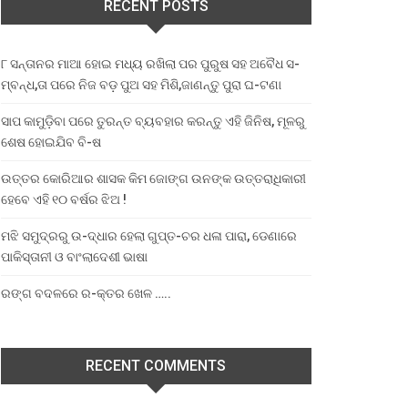
RECENT POSTS
୮ ସନ୍ତାନର ମାଆ ହୋଇ ମଧ୍ୟ ରଖିଲା ପର ପୁରୁଷ ସହ ଅବୈଧ ସ-
ମ୍ବନ୍ଧ,ତା ପରେ ନିଜ ବଡ଼ ପୁଅ ସହ ମିଶି,ଜାଣନ୍ତୁ ପୁରା ଘ-ଟଣା
ସାପ କାମୁଡ଼ିବା ପରେ ତୁରନ୍ତ ବ୍ୟବହାର କରନ୍ତୁ ଏହି ଜିନିଷ, ମୂଳରୁ
ଶେଷ ହୋଇଯିବ ବି-ଷ
ଉତ୍ତର କୋରିଆର ଶାସକ କିମ ଜୋଙ୍ଗ ଉନଙ୍କ ଉତ୍ତରାଧିକାରୀ
ହେବେ ଏହି ୧୦ ବର୍ଷର ଝିଅ !
ମଝି ସମୁଦ୍ରରୁ ଉ-ଦ୍ଧାର ହେଲା ଗୁପ୍ତ-ଚର ଧଳା ପାରା, ଡେଣାରେ
ପାକିସ୍ତାନୀ ଓ ବାଂଲାଦେଶୀ ଭାଷା
ରଙ୍ଗ ବଦଳରେ ର-କ୍ତର ଖେଳ …..
RECENT COMMENTS