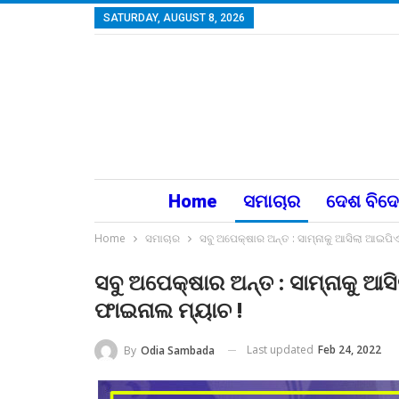
SATURDAY, AUGUST 8, 2026
Home
ସମାଚାର
ଦେଶ ବିଦ
Home
ସମାଚାର
ସବୁ ଅପେକ୍ଷାର ଅନ୍ତ : ସାମ୍ନାକୁ ଆସିଲା ଆଇପି
ସବୁ ଅପେକ୍ଷାର ଅନ୍ତ : ସାମ୍ନାକୁ ଆ
ଫାଇନାଲ ମ୍ୟାଚ !
Last updated
Feb 24, 2022
By
Odia Sambada