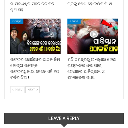
ସ-ମ୍ବନ୍ଧ,ତା ପରେ ନିଜ ବଡ଼
ମୂଳରୁ ଶେଷ ହୋଇଯିବ ବି-ଷ
ପୁଅ ସହ…
ସମାଚାର
ସମାଚାର
ଉତ୍ତର କୋରିଆର ଶାସକ କିମ
ମଝି ସମୁଦ୍ରରୁ ଉ-ଦ୍ଧାର ହେଲା
ଜୋଙ୍ଗ ଉନଙ୍କ
ଗୁପ୍ତ-ଚର ଧଳା ପାରା,
ଉତ୍ତରାଧିକାରୀ ହେବେ ଏହି ୧୦
ଡେଣାରେ ପାକିସ୍ତାନୀ ଓ
ବର୍ଷର ଝିଅ !
ବାଂଲାଦେଶୀ ଭାଷା
PREV
NEXT
LEAVE A REPLY