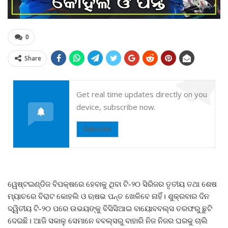
0
Share
Get real time updates directly on you
device, subscribe now.
Subscribe
ୱେଷ୍ଟଇଣ୍ଡିଜ ବିପକ୍ଷରେ ହେବାକୁ ଥିବା ଟି-୨୦ ସିରିଜର ତୃତୀୟ ତଥା ଶେଷ
ମ୍ୟାଚରେ ବିରାଟ କୋହଲି ଓ ଋଷଭ ପନ୍ତ ଖେଳିବେ ନାହିଁ। ଶୁକ୍ରବାର ଦିନ
ଦ୍ୱିତୀୟ ଟି-୨୦ ପରେ ଉଭୟଙ୍କୁ ବିସିସିଆଇ ବାୟୋବବଲ୍ସ ତରଫରୁ ଛୁଟି
ଦେଇଛି। ଆଜି ସକାଳୁ ସେମାନେ ବବଲ୍ସରୁ ବାହାରି ନିଜ ନିଜର ଘରକୁ ଚାଲି