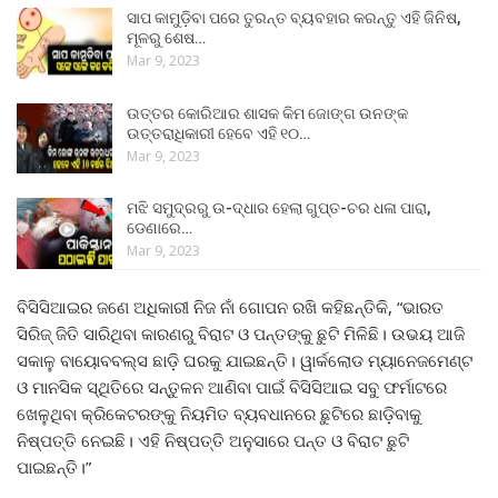
ସାପ କାମୁଡ଼ିବା ପରେ ତୁରନ୍ତ ବ୍ୟବହାର କରନ୍ତୁ ଏହି ଜିନିଷ,
ମୂଳରୁ ଶେଷ…
Mar 9, 2023
ଉତ୍ତର କୋରିଆର ଶାସକ କିମ ଜୋଙ୍ଗ ଉନଙ୍କ
ଉତ୍ତରାଧିକାରୀ ହେବେ ଏହି ୧୦…
Mar 9, 2023
ମଝି ସମୁଦ୍ରରୁ ଉ-ଦ୍ଧାର ହେଲା ଗୁପ୍ତ-ଚର ଧଳା ପାରା,
ଡେଣାରେ…
Mar 9, 2023
ବିସିସିଆଇର ଜଣେ ଅଧିକାରୀ ନିଜ ନାଁ ଗୋପନ ରଖି କହିଛନ୍ତିକି, “ଭାରତ
ସିରିଜ୍‌ ଜିତି ସାରିଥିବା କାରଣରୁ ବିରାଟ ଓ ପନ୍ତଙ୍କୁ ଛୁଟି ମିଳିଛି। ଉଭୟ ଆଜି
ସକାଳୁ ବାୟୋବବଲ୍ସ ଛାଡ଼ି ଘରକୁ ଯାଇଛନ୍ତି। ୱାର୍କଲୋଡ ମ୍ୟାନେଜମେଣ୍ଟ
ଓ ମାନସିକ ସ୍ଥିତିରେ ସନ୍ତୁଳନ ଆଣିବା ପାଇଁ ବିସିସିଆଇ ସବୁ ଫର୍ମାଟରେ
ଖେଳୁଥିବା କ୍ରିକେଟରଙ୍କୁ ନିୟମିତ ବ୍ୟବଧାନରେ ଛୁଟିରେ ଛାଡ଼ିବାକୁ
ନିଷ୍ପତ୍ତି ନେଇଛି। ଏହି ନିଷ୍ପତ୍ତି ଅନୁସାରେ ପନ୍ତ ଓ ବିରାଟ ଛୁଟି
ପାଇଛନ୍ତି।”