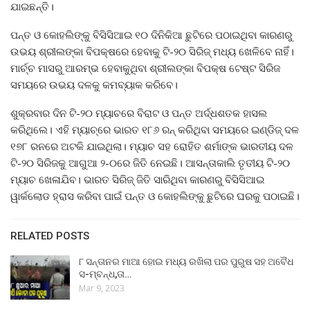
ଯାଇଛନ୍ତି।
ପନ୍ତ ଓ କୋହଲିଙ୍କୁ ବିସିସିଆଇ ୧୦ ଦିନିକିଆ ଛୁଟିରେ ପଠାଇଥିବା କାରଣରୁ
ଉଭୟ ଶ୍ରୀଲଙ୍କା ବିପକ୍ଷରେ ହେବାକୁ ଟି-୨୦ ସିରିଜ୍‌ ମଧ୍ୟ ଖେଳିବେ ନାହିଁ।
ମାର୍ଚ୍ଚ ମାସରୁ ଆରମ୍ଭ ହେବାକୁଥିବା ଶ୍ରୀଲଙ୍କା ବିପକ୍ଷ ଟେଷ୍ଟ ସିରିଜ
ସମୟରେ ଉଭୟ ଦଳକୁ କମବ୍ୟାକ କରିବେ।
ଶୁକ୍ରବାର ଦିନ ଟି-୨୦ ମ୍ୟାଚରେ ବିରାଟ ଓ ପନ୍ତ ଅର୍ଦ୍ଧଶତକ ହାସଲ
କରିଥିଲେ। ଏହି ମ୍ୟାଚ୍‌ରେ ଭାରତ ୧୮୬ ରନ୍ କରିଥିବା ସମୟରେ ଇଣ୍ଡିଜ୍ ଦଳ
୧୭୮ ରନରେ ଅଟକି ଯାଇଥିଲା। ମ୍ୟାଚ ସହ ରୋହିତ ଶର୍ମାଙ୍କ ଭାରତୀୟ ଦଳ
ଟି-୨୦ ସିରିଜକୁ ଆଗୁଆ ୨-୦ରେ ଜିତି ନେଇଛି। ଆସନ୍ତାକାଲି ତୃତୀୟ ଟି-୨୦
ମ୍ୟାଚ ଖେଳାଯିବ। ଭାରତ ସିରିଜ୍ ଜିତି ସାରିଥିବା କାରଣରୁ ବିସିସିଆଇ
ୱାର୍କଲୋଡ ହ୍ରାସ କରିବା ପାଇଁ ପନ୍ତ ଓ କୋହଲିଙ୍କୁ ଛୁଟିରେ ଘରକୁ ପଠାଇଛି।
RELATED POSTS
୮ ସନ୍ତାନର ମାଆ ହୋଇ ମଧ୍ୟ ରଖିଲା ପର ପୁରୁଷ ସହ ଅବୈଧ
ସ-ମ୍ବନ୍ଧ,ତା…
Mar 9, 2023