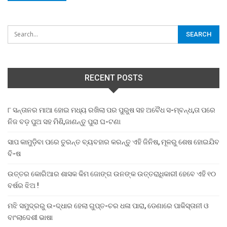
RECENT POSTS
୮ ସନ୍ତାନର ମାଆ ହୋଇ ମଧ୍ୟ ରଖିଲା ପର ପୁରୁଷ ସହ ଅବୈଧ ସ-ମ୍ବନ୍ଧ,ତା ପରେ
ନିଜ ବଡ଼ ପୁଅ ସହ ମିଶି,ଜାଣନ୍ତୁ ପୁରା ଘ-ଟଣା
ସାପ କାମୁଡ଼ିବା ପରେ ତୁରନ୍ତ ବ୍ୟବହାର କରନ୍ତୁ ଏହି ଜିନିଷ, ମୂଳରୁ ଶେଷ ହୋଇଯିବ
ବି-ଷ
ଉତ୍ତର କୋରିଆର ଶାସକ କିମ ଜୋଙ୍ଗ ଉନଙ୍କ ଉତ୍ତରାଧିକାରୀ ହେବେ ଏହି ୧୦
ବର୍ଷର ଝିଅ !
ମଝି ସମୁଦ୍ରରୁ ଉ-ଦ୍ଧାର ହେଲା ଗୁପ୍ତ-ଚର ଧଳା ପାରା, ଡେଣାରେ ପାକିସ୍ତାନୀ ଓ
ବାଂଲାଦେଶୀ ଭାଷା