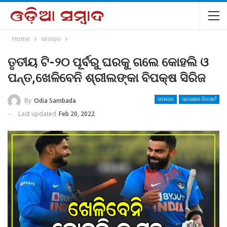
Home
ସମାଚାର
ତୃତୀୟ ଟି-୨୦ ପୂର୍ବରୁ ଘରକୁ ଗଲେ କୋହଲି ଓ
ପନ୍ତ,ଖେଳିବେନି ଶ୍ରୀଲଙ୍କା ବିପକ୍ଷ ସିରିଜ
By
Odia Sambada
ସମାଚାର
ସ୍ପେଶାଲ ରିପୋର୍ଟ
Last updated
Feb 20, 2022