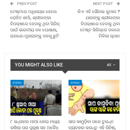
PREV POST
NEXT POST
ଟେଷ୍ଟରେ ଅଧିନାୟକ ହେଲେ
କିଏ ଏହି ସୌରଭ କୁମାର ?
ରୋହିତ ଶର୍ମା, ଶ୍ରୀଲଙ୍କା
ଯାହାଙ୍କୁ ଶ୍ରୀଲଙ୍କା
ବିପକ୍ଷରେ ହେବାକୁ ଥିବା ସିରିଜ୍
ବିପକ୍ଷରେ ହେବାକୁ ଥିବା
ପାଇଁ ଭାରତୀୟ ଦଳ ଘୋଷଣା,
ଟେଷ୍ଟ ସିରିଜ୍‌ରେ ଦଳରେ
ରାହାଣେ-ପୂଜାରାଙ୍କୁ ଦଳରୁ ଛୁଟି
ମିଳିଲା ସ୍ଥାନ
YOU MIGHT ALSO LIKE
All
ସମାଚାର
ସମାଚାର
୮ ସନ୍ତାନର ମାଆ ହୋଇ ମଧ୍ୟ
ସାପ କାମୁଡ଼ିବା ପରେ ତୁରନ୍ତ
ରଖିଲା ପର ପୁରୁଷ ସହ ଅବୈଧ
ବ୍ୟବହାର କରନ୍ତୁ ଏହି ଜିନିଷ,