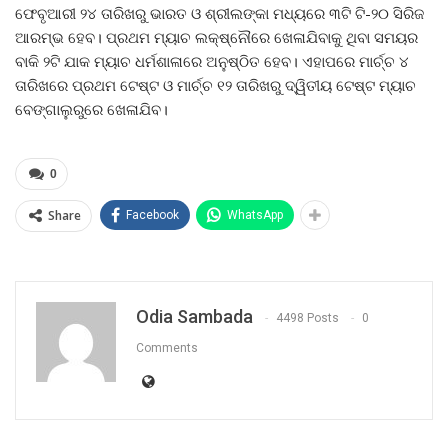
ଫେବୃଆରୀ ୨୪ ତାରିଖରୁ ଭାରତ ଓ ଶ୍ରୀଲଙ୍କା ମଧ୍ୟରେ ୩ଟି ଟି-୨୦ ସିରିଜ
ଆରମ୍ଭ ହେବ। ପ୍ରଥମ ମ୍ୟାଚ ଲକ୍ଷ୍ନୌରେ ଖେଳାଯିବାକୁ ଥିବା ସମୟର
ବାକି ୨ଟି ଯାକ ମ୍ୟାଚ ଧର୍ମଶାଳାରେ ଅନୁଷ୍ଠିତ ହେବ। ଏହାପରେ ମାର୍ଚ୍ଚ ୪
ତାରିଖରେ ପ୍ରଥମ ଟେଷ୍ଟ ଓ ମାର୍ଚ୍ଚ ୧୨ ତାରିଖରୁ ଦ୍ୱିତୀୟ ଟେଷ୍ଟ ମ୍ୟାଚ
ବେଙ୍ଗାଲୁରୁରେ ଖେଳାଯିବ।
0
Share
Facebook
WhatsApp
Odia Sambada
4498 Posts
0
Comments