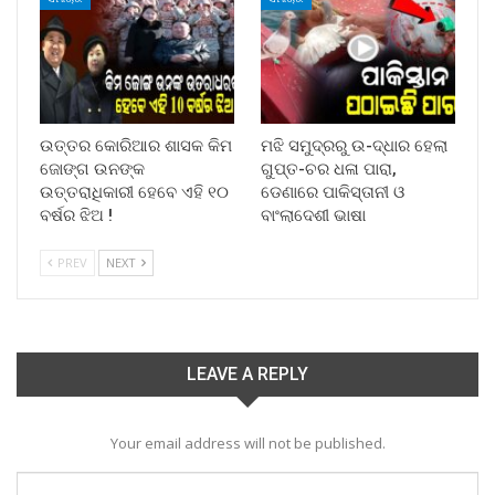
ଉତ୍ତର କୋରିଆର ଶାସକ କିମ
ମଝି ସମୁଦ୍ରରୁ ଉ-ଦ୍ଧାର ହେଲା
ଜୋଙ୍ଗ ଉନଙ୍କ
ଗୁପ୍ତ-ଚର ଧଳା ପାରା,
ଉତ୍ତରାଧିକାରୀ ହେବେ ଏହି ୧୦
ଡେଣାରେ ପାକିସ୍ତାନୀ ଓ
ବର୍ଷର ଝିଅ !
ବାଂଲାଦେଶୀ ଭାଷା
PREV
NEXT
LEAVE A REPLY
Your email address will not be published.