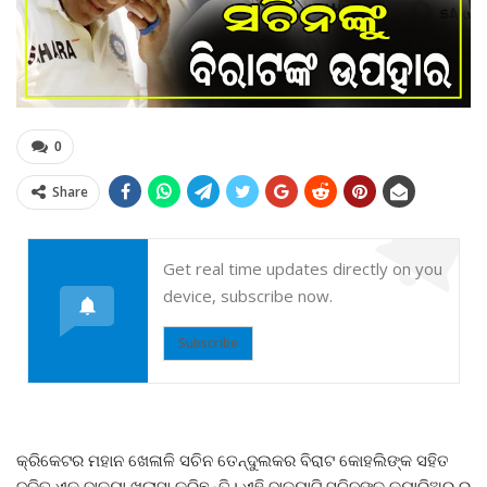
0
Share
Get real time updates directly on you
device, subscribe now.
Subscribe
କ୍ରିକେଟର ମହାନ ଖେଳାଳି ସଚିନ ତେନ୍ଦୁଲକର ବିରାଟ କୋହଲିଙ୍କ ସହିତ
ଜଡ଼ିତ ଏକ ବାକ୍ୟା ଖୁଲାସା କରିଛନ୍ତି। ଏହି ବାକ୍ୟାଟି ସଚିନଙ୍କ କ୍ୟାରିଅର ର