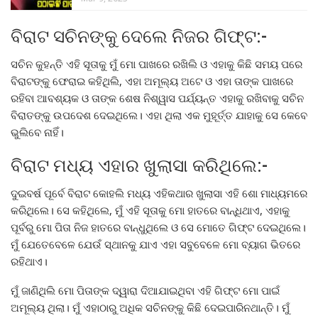
ବିରାଟ ସଚିନଙ୍କୁ ଦେଲେ ନିଜର ଗିଫ୍ଟ:-
ସଚିନ କୁହନ୍ତି ଏହି ସୂତାକୁ ମୁଁ ମୋ ପାଖରେ ରଖିଲି ଓ ଏହାକୁ କିଛି ସମୟ ପରେ
ବିରାଟଙ୍କୁ ଫେରାଇ କହିଥିଲି, ଏହା ଅମୂଲ୍ୟ ଅଟେ ଓ ଏହା ତାଙ୍କ ପାଖରେ
ରହିବା ଆବଶ୍ୟକ ଓ ତାଙ୍କ ଶେଷ ନିଶ୍ୱାସ ପର୍ଯ୍ୟନ୍ତ ଏହାକୁ ରଖିବାକୁ ସଚିନ
ବିରାତଙ୍କୁ ଉପଦେଶ ଦେଇଥିଲେ। ଏହା ଥିଲା ଏକ ମୁହୂର୍ତ୍ତ ଯାହାକୁ ସେ କେବେ
ଭୁଲିବେ ନାହିଁ।
ବିରାଟ ମଧ୍ୟ ଏହାର ଖୁଲାସା କରିଥିଲେ:-
ଦୁଇବର୍ଷ ପୂର୍ବେ ବିରାଟ କୋହଲି ମଧ୍ୟ ଏହିକଥାର ଖୁଲାସା ଏହି ଶୋ ମାଧ୍ୟମରେ
କରିଥିଲେ। ସେ କହିଥିଲେ, ମୁଁ ଏହି ସୂତାକୁ ମୋ ହାତରେ ବାନ୍ଧିଥାଏ, ଏହାକୁ
ପୂର୍ବରୁ ମୋ ପିତା ନିଜ ହାତରେ ବାନ୍ଧୁଥିଲେ ଓ ସେ ମୋତେ ଗିଫ୍ଟ ଦେଇଥିଲେ।
ମୁଁ ଯେତେବେଳେ ଯେଉଁ ସ୍ଥାନକୁ ଯାଏ ଏହା ସବୁବେଳେ ମୋ ବ୍ୟାଗ ଭିତରେ
ରହିଥାଏ।
ମୁଁ ଜାଣିଥିଲି ମୋ ପିତାଙ୍କ ଦ୍ୱାରା ଦିଆଯାଇଥିବା ଏହି ଗିଫ୍ଟ ମୋ ପାଇଁ
ଅମୂଲ୍ୟ ଥିଲା। ମୁଁ ଏହାଠାରୁ ଅଧିକ ସଚିନଙ୍କୁ କିଛି ଦେଇପାରିନଥାନ୍ତି। ମୁଁ