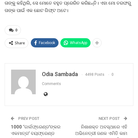
ତାଙ୍କୁ କହିଥିଲି, ସେ ମୋତେ ବହୁତ ପ୍ରେରିତ କରିଛନ୍ତି। ଏହା ମୋ ତରଫରୁ
ତାଙ୍କ ପାଇଁ ଏକ ଛୋଟ ଗିଫ୍ଟ ଅଟେ।
0
Share
Facebook
WhatsApp
Odia Sambada
4498 Posts
0
Comments
PREV POST
NEXT POST
1000 ‘ଗର୍ଲଫ୍ରେଣ୍ଡ’ଙ୍କର
ନିଶାଶକ୍ତ ଅବସ୍ଥାରେ ଏହି
ଏକମାତ୍ର’ ବୟଫ୍ରେଣ୍ଡ
ଅଭିନେତ୍ରୀ ଜଣକ ଏମିତି କାମ