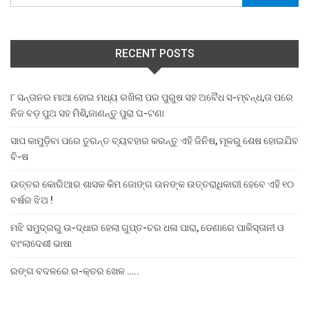
RECENT POSTS
୮ ସନ୍ତାନର ମାଆ ହୋଇ ମଧ୍ୟ ରଖିଲା ପର ପୁରୁଷ ସହ ଅବୈଧ ସ-ମ୍ବନ୍ଧ,ତା ପରେ
ନିଜ ବଡ଼ ପୁଅ ସହ ମିଶି,ଜାଣନ୍ତୁ ପୁରା ଘ-ଟଣା
ସାପ କାମୁଡ଼ିବା ପରେ ତୁରନ୍ତ ବ୍ୟବହାର କରନ୍ତୁ ଏହି ଜିନିଷ, ମୂଳରୁ ଶେଷ ହୋଇଯିବ
ବି-ଷ
ଉତ୍ତର କୋରିଆର ଶାସକ କିମ ଜୋଙ୍ଗ ଉନଙ୍କ ଉତ୍ତରାଧିକାରୀ ହେବେ ଏହି ୧୦
ବର୍ଷର ଝିଅ !
ମଝି ସମୁଦ୍ରରୁ ଉ-ଦ୍ଧାର ହେଲା ଗୁପ୍ତ-ଚର ଧଳା ପାରା, ଡେଣାରେ ପାକିସ୍ତାନୀ ଓ
ବାଂଲାଦେଶୀ ଭାଷା
ରଙ୍ଗ ବଦଳରେ ର-କ୍ତର ଖେଳ …..