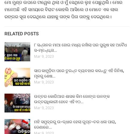
ମୋ ମୁଣ୍ଡ ଉପରେ ଟାୱେଲ ଥିଲା ଓ ମୁଁ ସେଥିରେ ଲୁହ ପୋଛୁଥିଲି। ମୋର
ମନେଅଛି ଏହି ସମୟରେ ବିରାଟ କୋହଲି ଆସିଲେ ଓ ମୋତେ ଏକ ଲାଲ
ରଙ୍ଗର ସୂତା ଦେଇଥିଲେ ଯାହାକୁ ତାଙ୍କ ପିତା ତାଙ୍କୁ ଦେଇଥିଲେ।
RELATED POSTS
୮ ସନ୍ତାନର ମାଆ ହୋଇ ମଧ୍ୟ ରଖିଲା ପର ପୁରୁଷ ସହ ଅବୈଧ
ସ-ମ୍ବନ୍ଧ,ତା…
Mar 9, 2023
ସାପ କାମୁଡ଼ିବା ପରେ ତୁରନ୍ତ ବ୍ୟବହାର କରନ୍ତୁ ଏହି ଜିନିଷ,
ମୂଳରୁ ଶେଷ…
Mar 9, 2023
ଉତ୍ତର କୋରିଆର ଶାସକ କିମ ଜୋଙ୍ଗ ଉନଙ୍କ
ଉତ୍ତରାଧିକାରୀ ହେବେ ଏହି ୧୦…
Mar 9, 2023
ମଝି ସମୁଦ୍ରରୁ ଉ-ଦ୍ଧାର ହେଲା ଗୁପ୍ତ-ଚର ଧଳା ପାରା,
ଡେଣାରେ…
Mar 9, 2023