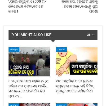
‘,ଘରେ ରଖୁଥିଲା 69000 ଗ-
କଲେ ଯେ, ଶେଷରେ ଯିବାକୁ
ର୍ଭନିରୋଧକ ବଟିକା,ବାଃ ରେ
ପଡିଲା ଜେଲ,ଜାଣନ୍ତୁ ପୁରା
ଜୀବନ !
ଘଟଣା
YOU MIGHT ALSO LIKE
All
ସମାଚାର
ସମାଚାର
୮ ସନ୍ତାନର ମାଆ ହୋଇ ମଧ୍ୟ
ସାପ କାମୁଡ଼ିବା ପରେ ତୁରନ୍ତ
ରଖିଲା ପର ପୁରୁଷ ସହ ଅବୈଧ
ବ୍ୟବହାର କରନ୍ତୁ ଏହି ଜିନିଷ,
ସ-ମ୍ବନ୍ଧ,ତା ପରେ ନିଜ ବଡ଼
ମୂଳରୁ ଶେଷ ହୋଇଯିବ ବି-ଷ
ପୁଅ ସହ…
ସମାଚାର
ସମାଚାର