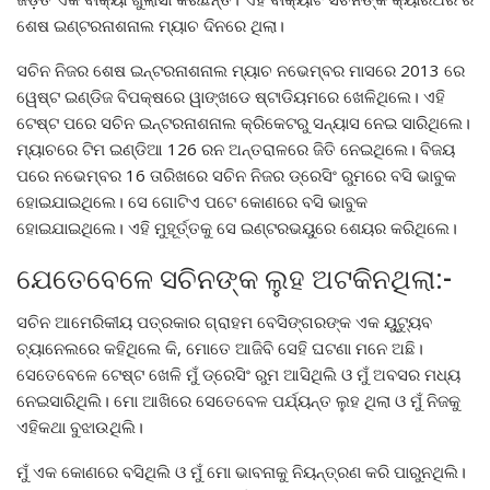
ଶେଷ ଇଣ୍ଟରନାଶନାଲ ମ୍ୟାଚ ଦିନରେ ଥିଲା।
ସଚିନ ନିଜର ଶେଷ ଇନ୍ଟରନାଶନାଲ ମ୍ୟାଚ ନଭେମ୍ବର ମାସରେ 2013 ରେ
ୱେଷ୍ଟ ଇଣ୍ଡିଜ ବିପକ୍ଷରେ ୱାଙ୍ଖଡେ ଷ୍ଟାଡିୟମରେ ଖେଳିଥିଲେ। ଏହି
ଟେଷ୍ଟ ପରେ ସଚିନ ଇନ୍ଟରନାଶନାଲ କ୍ରିକେଟରୁ ସନ୍ୟାସ ନେଇ ସାରିଥିଲେ।
ମ୍ୟାଚରେ ଟିମ ଇଣ୍ଡିଆ 126 ରନ ଅନ୍ତରାଳରେ ଜିତି ନେଇଥିଲେ। ବିଜୟ
ପରେ ନଭେମ୍ବର 16 ତାରିଖରେ ସଚିନ ନିଜର ଡ୍ରେସିଂ ରୁମରେ ବସି ଭାବୁକ
ହୋଇଯାଇଥିଲେ। ସେ ଗୋଟିଏ ପଟେ କୋଣରେ ବସି ଭାବୁକ
ହୋଇଯାଇଥିଲେ। ଏହି ମୁହୂର୍ତ୍ତକୁ ସେ ଇଣ୍ଟରଭୟୁରେ ଶେୟର କରିଥିଲେ।
ଯେତେବେଳେ ସଚିନଙ୍କ ଲୁହ ଅଟକିନଥିଲା:-
ସଚିନ ଆମେରିକୀୟ ପତ୍ରକାର ଗ୍ରାହମ ବେସିଙ୍ଗରଙ୍କ ଏକ ୟୁଟ୍ୟୁବ
ଚ୍ୟାନେଲରେ କହିଥିଲେ କି, ମୋତେ ଆଜିବି ସେହି ଘଟଣା ମନେ ଅଛି।
ସେତେବେଳେ ଟେଷ୍ଟ ଖେଳି ମୁଁ ଡ୍ରେସିଂ ରୁମ ଆସିଥିଲି ଓ ମୁଁ ଅବସର ମଧ୍ୟ
ନେଇସାରିଥିଲି। ମୋ ଆଖିରେ ସେତେବେଳ ପର୍ଯ୍ୟନ୍ତ ଲୁହ ଥିଲା ଓ ମୁଁ ନିଜକୁ
ଏହିକଥା ବୁଝାଉଥିଲି।
ମୁଁ ଏକ କୋଣରେ ବସିଥିଲି ଓ ମୁଁ ମୋ ଭାବନାକୁ ନିୟନ୍ତ୍ରଣ କରି ପାରୁନଥିଲି।