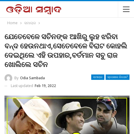
Home
ସମାଚାର
ଯେତେବେଳେ ସଚିନଙ୍କ ଆଖିରୁ ଲୁହ ଝରିବା
ବନ୍ଦ ହେଉନଥାଏ,ସେତେବେଳେ ବିରାଟ କୋହଲି
ଦେଇଥିଲେ ଏହି ଉପହାର,ବର୍ତମାନ ସବୁ ରାଜ
ଖୋଲିଲେ ସଚିନ
By
Odia Sambada
ସମାଚାର
ସ୍ପେଶାଲ ରିପୋର୍ଟ
Last updated
Feb 19, 2022