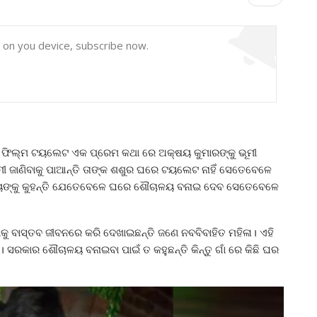
y on you device, subscribe now.
। ଫିଲ୍ମ ଟୟଲେଟ ଏକ ପ୍ରେମ କଥା ରେ ଅକ୍ଷୟ କୁମାରଙ୍କୁ ଭୂମୀ
ଜାଣିବାକୁ ପାଆନ୍ତି ତାଙ୍କ ଶଶୁର ଘରେ ଟୟଲେଟ ନାହିଁ ସେତେବେଳେ
କ୍ଷୟଙ୍କୁ କୁହନ୍ତି ଯେତେବେଳେ ଘରେ ଶୌଚାଳୟ ବନାଇ ଦେବ ସେତେବେଳେ
କୁ ବାସ୍ତବ ଜୀବନରେ କରି ଦେଖାଇଛନ୍ତି ଜଣେ ନବବିବାହିତ ମହିଳା। ଏହି
ସରକାର ଶୌଚାଳୟ ବନାଇବା ପାଇଁ ତ କହୁଛନ୍ତି କିନ୍ତୁ ଗାଁ ରେ କିଛି ଘର