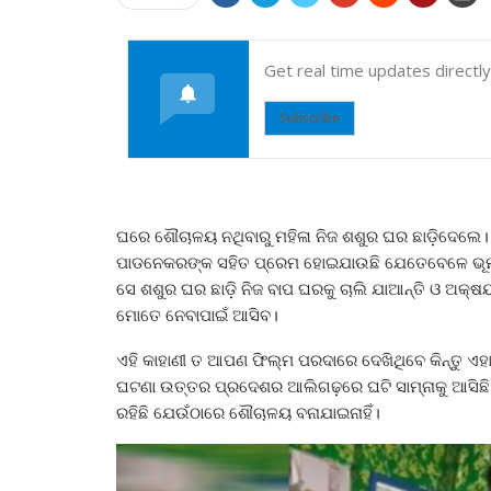
Get real time updates directl
Subscribe
ଘରେ ଶୌଚାଳୟ ନଥିବାରୁ ମହିଳା ନିଜ ଶଶୁର ଘର ଛାଡ଼ିଦେଲେ
ପାଡନେକରଙ୍କ ସହିତ ପ୍ରେମ ହୋଇଯାଉଛି ଯେତେବେଳେ ଭୂମୀ 
ସେ ଶଶୁର ଘର ଛାଡ଼ି ନିଜ ବାପ ଘରକୁ ଚାଲି ଯାଆନ୍ତି ଓ ଅ
ମୋତେ ନେବାପାଇଁ ଆସିବ।
ଏହି କାହାଣୀ ତ ଆପଣ ଫିଲ୍ମ ପରଦାରେ ଦେଖିଥିବେ କିନ୍ତୁ ଏହା
ଘଟଣା ଉତ୍ତର ପ୍ରଦେଶର ଆଲିଗଢ଼ରେ ଘଟି ସାମ୍ନାକୁ ଆସିଛି। 
ରହିଛି ଯେଉଁଠାରେ ଶୌଚାଳୟ ବନାଯାଇନାହିଁ।