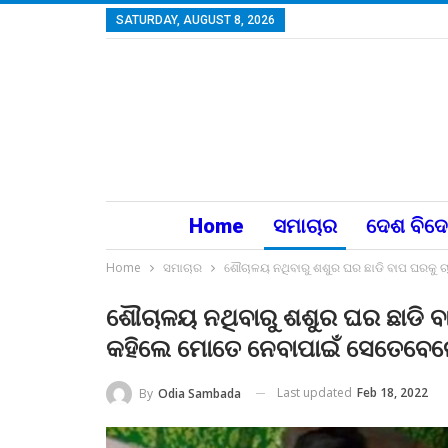
SATURDAY, AUGUST 8, 2026
Home
ସମାଚାର
ଦେଶ ବିଦ
Home
ସମାଚାର
ଶୌଚାଳୟ ନଥିବାରୁ ଶଶୁର ଘର ଛାଡି ବାପ ଘରକୁ 
ଶୌଚାଳୟ ନଥିବାରୁ ଶଶୁର ଘର ଛାଡି ବ
କହିଲେ ମୋତେ ନେବାପାଇଁ ସେତେବେଳେ
Last updated
Feb 18, 2022
By
Odia Sambada