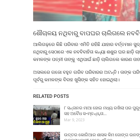
ଶୌଚାଳୟ ନଥିବାରୁ ବାପଘର ଚାଲିଗଲେ ନବବିବା
ଆଲିଗଢ଼ରେ କିଛି ପରିବାର ଏମିତି ରହିଛି ଯାହାର ବର୍ତ୍ତମାନ ସୁ
ନଥିବାରୁ ସେଠାରେ ଏକ ନବବିବାହିତା କନ୍ୟା ଶଶୁର ଘର ଛାଡ଼ି 
କମଳଙ୍କ ପତ୍ନୀ ତାଙ୍କୁ ଏଥିପାଇଁ ଛାଡ଼ି ଚାଲିଗଲେ କାରଣ ତା
ଅସଲରେ ଗଜୋ ବହୁତ ଗରିବ ପରିବାରର ଅଟନ୍ତି। ତାଙ୍କ ପରିବାର 
ପୂର୍ବରୁ କମଳଙ୍କ ବିବାହ ଖୁସିଙ୍କ ସହିତ ହୋଇଥିଲା।
RELATED POSTS
୮ ସନ୍ତାନର ମାଆ ହୋଇ ମଧ୍ୟ ରଖିଲା ପର ପୁର
ସହ ଅବୈଧ ସ-ମ୍ବନ୍ଧ,ତା…
Mar 9, 2023
ଉତ୍ତର କୋରିଆର ଶାସକ କିମ ଜୋଙ୍ଗ ଉନଙ