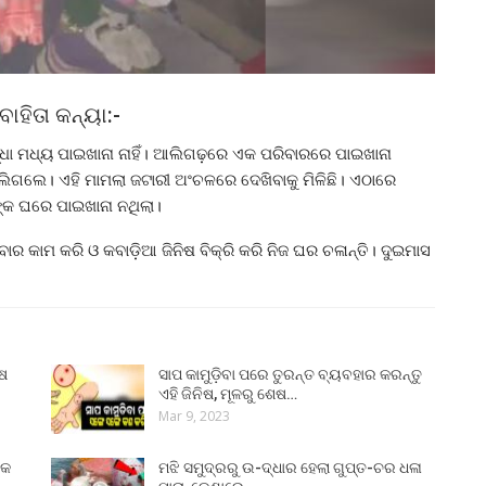
ହିତା କନ୍ୟା:-
ଦ୍ଧା ମଧ୍ୟ ପାଇଖାନା ନାହିଁ। ଆଲିଗଢ଼ରେ ଏକ ପରିବାରରେ ପାଇଖାନା
ଚାଲିଗଲେ। ଏହି ମାମଲା ଜଟାରୀ ଅଂଚଳରେ ଦେଖିବାକୁ ମିଳିଛି। ଏଠାରେ
ଙ୍କ ଘରେ ପାଇଖାନା ନଥିଲା।
କାମ କରି ଓ କବାଡ଼ିଆ ଜିନିଷ ବିକ୍ରି କରି ନିଜ ଘର ଚଳାନ୍ତି। ଦୁଇମାସ
ୁଷ
ସାପ କାମୁଡ଼ିବା ପରେ ତୁରନ୍ତ ବ୍ୟବହାର କରନ୍ତୁ
ଏହି ଜିନିଷ, ମୂଳରୁ ଶେଷ…
Mar 9, 2023
୍କ
ମଝି ସମୁଦ୍ରରୁ ଉ-ଦ୍ଧାର ହେଲା ଗୁପ୍ତ-ଚର ଧଳା