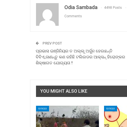
Odia Sambada
4498 Posts
Comments
PREV POST
ପ୍ରଭାସ ଇଞ୍ଜିନିୟର ତ ଅଲ୍ଲୂ ଅର୍ଜୁନ ହେଉଛନ୍ତି
ବିବିଏ,ଜାଣନ୍ତୁ କଣ ରହିଛି ଟଲିଉଡର ଆକ୍ସନ୍ ହିରୋଙ୍କର
ଶିକ୍ଷାଗତ ଯୋଗ୍ୟତା !
YOU MIGHT ALSO LIKE
ସମାଚାର
ସମାଚାର