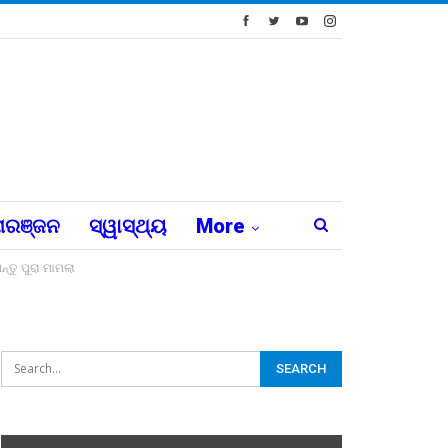
ରଞ୍ଜନ
ସ୍ୱାସ୍ଥ୍ୟ
More
ତୁ ପୁରା ମାମଲା