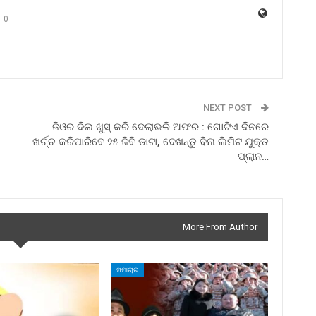
0
NEXT POST
ଜିଓର ଦିଲ ଖୁସ୍ କରି ଦେଲାଭଳି‌ ଅଫର : ଗୋଟିଏ ଦିନରେ
ଖର୍ଚ୍ଚ କରିପାରିବେ ୨୫ ଜିବି ଡାଟା, ଦେଖନ୍ତୁ ବିନା ଲିମିଟ ଯୁକ୍ତ‌
ପ୍ଲାନ…
More From Author
ସମାଚାର