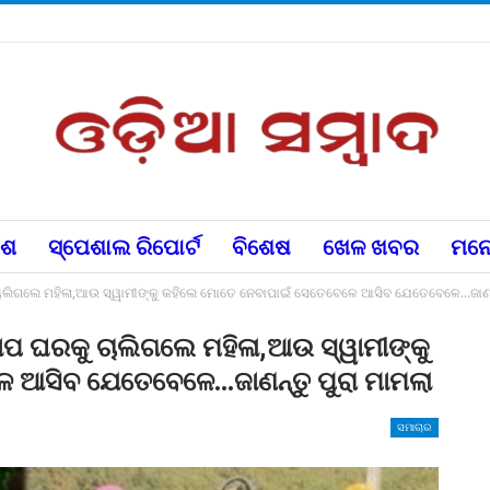
େଶ
ସ୍ପେଶାଲ ରିପୋର୍ଟ
ବିଶେଷ
ଖେଳ ଖବର
ମନୋ
ଚାଲିଗଲେ ମହିଳା,ଆଉ ସ୍ୱାମୀଙ୍କୁ କହିଲେ ମୋତେ ନେବାପାଇଁ ସେତେବେଳେ ଆସିବ ଯେତେବେଳେ…ଜାଣନ୍
ାପ ଘରକୁ ଚାଲିଗଲେ ମହିଳା,ଆଉ ସ୍ୱାମୀଙ୍କୁ
 ଆସିବ ଯେତେବେଳେ…ଜାଣନ୍ତୁ ପୁରା ମାମଲା
ସମାଚାର