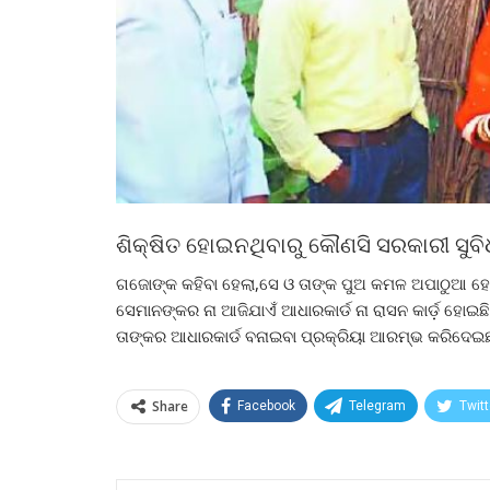
ଶିକ୍ଷିତ ହୋଇନଥିବାରୁ କୌଣସି ସରକାରୀ ସୁବିଧା ତ
ଗଜୋଙ୍କ କହିବା ହେଲା,ସେ ଓ ତାଙ୍କ ପୁଅ କମଳ ଅପାଠୁଆ ହୋଇଥିବ
ସେମାନଙ୍କର ନା ଆଜିଯାଏଁ ଆଧାରକାର୍ଡ ନା ରାସନ କାର୍ଡ଼ ହୋଇଛ
ତାଙ୍କର ଆଧାରକାର୍ଡ ବନାଇବା ପ୍ରକ୍ରିୟା ଆରମ୍ଭ କରିଦେଇଛ
Share
Facebook
Telegram
Twitt