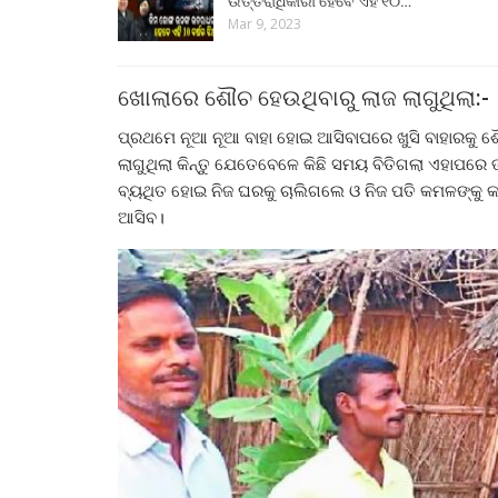
ଉତ୍ତରାଧିକାରୀ ହେବେ ଏହି ୧୦…
Mar 9, 2023
ଖୋଲାରେ ଶୌଚ ହେଉଥିବାରୁ ଲାଜ ଲାଗୁଥିଲା:-
ପ୍ରଥମେ ନୂଆ ନୂଆ ବାହା ହୋଇ ଆସିବାପରେ ଖୁସି ବାହାରକୁ ଶୌ
ଲାଗୁଥିଲା କିନ୍ତୁ ଯେତେବେଳେ କିଛି ସମୟ ବିତିଗଲା ଏହାପରେ ତ
ବ୍ୟଥିତ ହୋଇ ନିଜ ଘରକୁ ଚାଲିଗଲେ ଓ ନିଜ ପତି କମଳଙ୍
ଆସିବ।