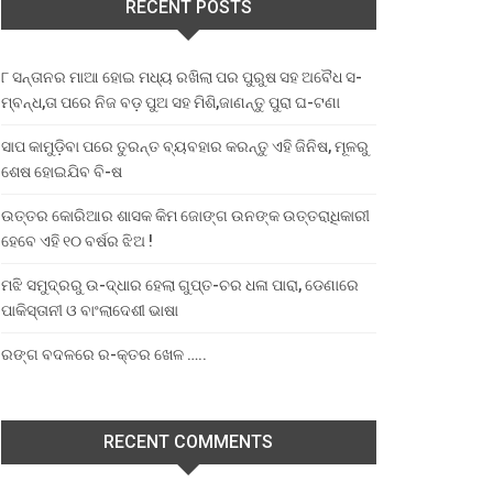
RECENT POSTS
୮ ସନ୍ତାନର ମାଆ ହୋଇ ମଧ୍ୟ ରଖିଲା ପର ପୁରୁଷ ସହ ଅବୈଧ ସ-
ମ୍ବନ୍ଧ,ତା ପରେ ନିଜ ବଡ଼ ପୁଅ ସହ ମିଶି,ଜାଣନ୍ତୁ ପୁରା ଘ-ଟଣା
ସାପ କାମୁଡ଼ିବା ପରେ ତୁରନ୍ତ ବ୍ୟବହାର କରନ୍ତୁ ଏହି ଜିନିଷ, ମୂଳରୁ
ଶେଷ ହୋଇଯିବ ବି-ଷ
ଉତ୍ତର କୋରିଆର ଶାସକ କିମ ଜୋଙ୍ଗ ଉନଙ୍କ ଉତ୍ତରାଧିକାରୀ
ହେବେ ଏହି ୧୦ ବର୍ଷର ଝିଅ !
ମଝି ସମୁଦ୍ରରୁ ଉ-ଦ୍ଧାର ହେଲା ଗୁପ୍ତ-ଚର ଧଳା ପାରା, ଡେଣାରେ
ପାକିସ୍ତାନୀ ଓ ବାଂଲାଦେଶୀ ଭାଷା
ରଙ୍ଗ ବଦଳରେ ର-କ୍ତର ଖେଳ …..
RECENT COMMENTS