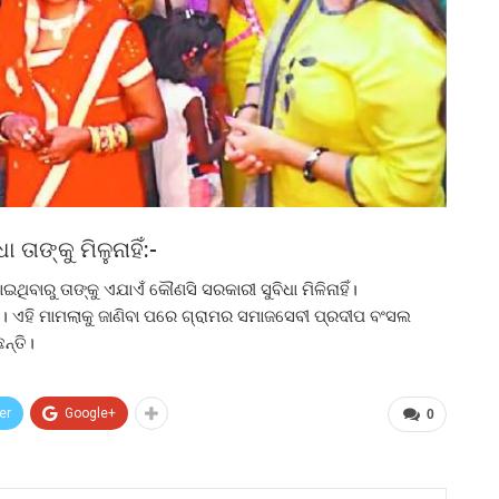
ାଙ୍କୁ ମିଳୁନାହିଁ:-
ାରୁ ତାଙ୍କୁ ଏଯାଏଁ କୌଣସି ସରକାରୀ ସୁବିଧା ମିଳିନାହିଁ।
ି। ଏହି ମାମଲାକୁ ଜାଣିବା ପରେ ଗ୍ରାମର ସମାଜସେବୀ ପ୍ରଦୀପ ବଂସଲ
ନ୍ତି।
er
Google+
0