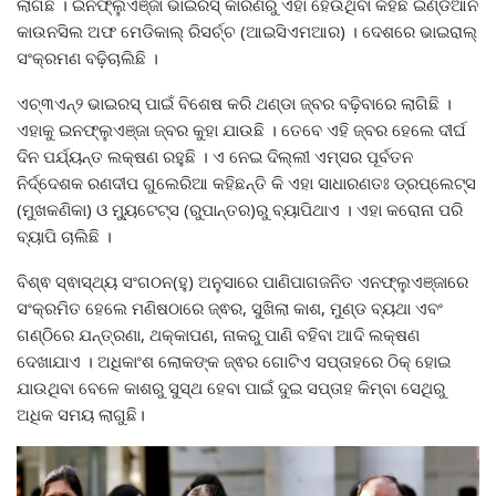
ଲାଗିଛି । ଇନଫ୍ଲୁଏଞ୍ଜା ଭାଇରସ୍ କାରଣରୁ ଏହା ହେଉଥିବା କହିଛି ଇଣ୍ଡିଆନ
କାଉନସିଲ ଅଫ ମେଡିକାଲ୍ ରିସର୍ଚ୍ଚ (ଆଇସିଏମଆର) । ଦେଶରେ ଭାଇରାଲ୍‌
ସଂକ୍ରମଣ ବଢ଼ିଚାଲିଛି ।
ଏଚ୍‌୩ଏନ୍‌୨ ଭାଇରସ୍‌ ପାଇଁ ବିଶେଷ କରି ଥଣ୍ଡା ଜ୍ବର ବଢ଼ିବାରେ ଲାଗିଛି ।
ଏହାକୁ ଇନଫ୍ଲୁଏଞ୍ଜା ଜ୍ବର କୁହା ଯାଉଛି । ତେବେ ଏହି ଜ୍ବର ହେଲେ ଦୀର୍ଘ
ଦିନ ପର୍ଯ୍ୟନ୍ତ ଲକ୍ଷଣ ରହୁଛି । ଏ ନେଇ ଦିଲ୍ଲୀ ଏମ୍ସର ପୂର୍ବତନ
ନିର୍ଦ୍ଦେଶକ ରଣଦୀପ ଗୁଲେରିଆ କହିଛନ୍ତି କି ଏହା ସାଧାରଣତଃ ଡ୍ରପ୍‌ଲେଟ୍‌ସ
(ମୁଖକଣିକା) ଓ ମ୍ୟୁଟେଟ୍‌ସ (ରୁପାନ୍ତର)ରୁ ବ୍ୟାପିଥାଏ । ଏହା କରୋନା ପରି
ବ୍ୟାପି ଚାଲିଛି ।
ବିଶ୍ଵ ସ୍ଵାସ୍ଥ୍ୟ ସଂଗଠନ(ହୁ) ଅନୁସାରେ ପାଣିପାଗଜନିତ ଏନଫ୍ଲୁଏଞ୍ଜାରେ
ସଂକ୍ରମିତ ହେଲେ ମଣିଷଠାରେ ଜ୍ଵର, ସୁଖିଲା କାଶ, ମୁଣ୍ଡ ବ୍ୟଥା ଏବଂ
ଗଣ୍ଠିରେ ଯନ୍ତ୍ରଣା, ଥକ୍କାପଣ, ନାକରୁ ପାଣି ବହିବା ଆଦି ଲକ୍ଷଣ
ଦେଖାଯାଏ । ଅଧିକାଂଶ ଲୋକଙ୍କ ଜ୍ଵର ଗୋଟିଏ ସପ୍ତାହରେ ଠିକ୍ ହୋଇ
ଯାଉଥିବା ବେଳେ କାଶରୁ ସୁସ୍ଥ ହେବା ପାଇଁ ଦୁଇ ସପ୍ତାହ କିମ୍ବା ସେଥିରୁ
ଅଧିକ ସମୟ ଲାଗୁଛି।