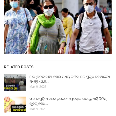
RELATED POSTS
୮ ସନ୍ତାନର ମାଆ ହୋଇ ମଧ୍ୟ ରଖିଲା ପର ପୁରୁଷ ସହ ଅବୈଧ
ସ-ମ୍ବନ୍ଧ,ତା…
Mar 9, 2023
ସାପ କାମୁଡ଼ିବା ପରେ ତୁରନ୍ତ ବ୍ୟବହାର କରନ୍ତୁ ଏହି ଜିନିଷ,
ମୂଳରୁ ଶେଷ…
Mar 9, 2023