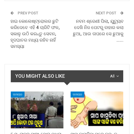
PREV POST
NEXT POST
ହାଇ କୋଲେଷ୍ଟ୍ରୋଲର ଛୁଟି
ନବମ ଶ୍ରେଣୀ ପିଲା, ୟୁଟ୍ୟୁବ
କରିଦେବେ ଏହି 4 ଚାରିଟି ଫଳ,
ଦେଖି ନିଜ ପେଟରୁ ବାହାର କଲା
ସକାଳୁ ଉଠି କରନ୍ତୁ ସେବନ,
ଛୁଆ, ଆଉ ତାପରେ ସେ ଛୁଆକୁ
ହୃଦଘାତର ମଧ୍ୟ ରହିବ ନାହିଁ
…….
ସମସ୍ୟା
YOU MIGHT ALSO LIKE
All
ସମାଚାର
ସମାଚାର