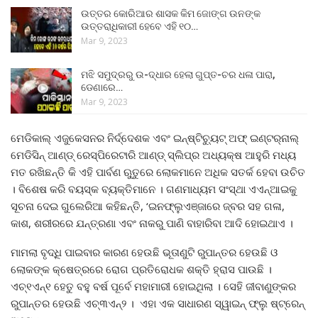
ଉତ୍ତର କୋରିଆର ଶାସକ କିମ ଜୋଙ୍ଗ ଉନଙ୍କ
ଉତ୍ତରାଧିକାରୀ ହେବେ ଏହି ୧୦…
Mar 9, 2023
ମଝି ସମୁଦ୍ରରୁ ଉ-ଦ୍ଧାର ହେଲା ଗୁପ୍ତ-ଚର ଧଳା ପାରା,
ଡେଣାରେ…
Mar 9, 2023
ମେଡିକାଲ୍‌ ଏଜୁକେସନର ନିର୍ଦ୍ଦେଶକ ଏବଂ ଇନ୍‌ଷ୍ଟିଚ୍ୟୁଟ୍‌ ଅଫ୍‌ ଇଣ୍ଟର୍‌ନାଲ୍‌
ମେଡିସିନ୍‌ ଆଣ୍ଡ୍‌ ରେସ୍‌ପିରେଟାରି ଆଣ୍ଡ୍‌ ସ୍ଲିପ୍‌ର ଅଧ୍ୟକ୍ଷ ଆହୁରି ମଧ୍ୟ
ମତ ରଖିଛନ୍ତି କି ଏହି ପାର୍ବଣ ଋୁତୁରେ ଲୋକମାନେ ଅଧିକ ସତର୍କ ହେବା ଉଚିତ
। ବିଶେଷ କରି ବୟସ୍କ ବ୍ୟକ୍ତିମାନେ । ଗଣମାଧ୍ୟମ ସଂସ୍ଥା ଏଏନ୍‌ଆଇକୁ
ସୂଚନା ଦେଇ ଗୁଲେରିଆ କହିଛନ୍ତି, ‘ଇନଫ୍ଲୁଏଞ୍ଜାରେ ଜ୍ବର ସହ ଗଳା,
କାଶ, ଶରୀରରେ ଯନ୍ତ୍ରଣା ଏବଂ ନାକରୁ ପାଣି ବାହାରିବା ଆଦି ହୋଇଥାଏ ।
ମାମଲା ବୃଦ୍ଧି ପାଇବାର କାରଣ ହେଉଛି ଭୂତାଣୁଟି ରୁପାନ୍ତର ହେଉଛି ଓ
ଲୋକଙ୍କ କ୍ଷେତ୍ରରେ ରୋଗ ପ୍ରତିରୋଧକ ଶକ୍ତି ହ୍ରାସ ପାଉଛି ।
ଏଚ୍‌୧ଏନ୍‌୧ ହେତୁ ବହୁ ବର୍ଷ ପୂର୍ବେ ମହାମାରୀ ହୋଇଥିଲା । ସେହି ଜୀବାଣୁଙ୍କର
ରୁପାନ୍ତର ହେଉଛି ଏଚ୍‌୩ଏନ୍‌୨ । ଏହା ଏକ ସାଧାରଣ ସ୍ୱାଇନ୍ ଫ୍ଲୁ ଷ୍ଟ୍ରେନ୍