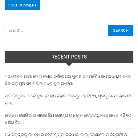
RECENT POSTS
୮ ସନ୍ତାନର ମାଆ ହୋଇ ମଧ୍ୟ ରଖିଲା ପର ପୁରୁଷ ସହ ଅବୈଧ ସ-ମ୍ବନ୍ଧ,ତା ପରେ
ନିଜ ବଡ଼ ପୁଅ ସହ ମିଶି,ଜାଣନ୍ତୁ ପୁରା ଘ-ଟଣା
ସାପ କାମୁଡ଼ିବା ପରେ ତୁରନ୍ତ ବ୍ୟବହାର କରନ୍ତୁ ଏହି ଜିନିଷ, ମୂଳରୁ ଶେଷ ହୋଇଯିବ
ବି-ଷ
ଉତ୍ତର କୋରିଆର ଶାସକ କିମ ଜୋଙ୍ଗ ଉନଙ୍କ ଉତ୍ତରାଧିକାରୀ ହେବେ ଏହି ୧୦
ବର୍ଷର ଝିଅ !
ମଝି ସମୁଦ୍ରରୁ ଉ-ଦ୍ଧାର ହେଲା ଗୁପ୍ତ-ଚର ଧଳା ପାରା, ଡେଣାରେ ପାକିସ୍ତାନୀ ଓ