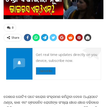
0
Share
Get real time updates directly on you
device, subscribe now.
Subscribe
ଦେଶରେ ଗୋଟିଏ ପଟେ କରୋନା ସଂକ୍ରମଣ କମିଥିବା ବେଳେ ଅନ୍ୟପଟେ
ଥଣ୍ଡା, କାଶ ଏବଂ ଜ୍ଵରଜନିତ ରୋଗୀଙ୍କ ସଂଖ୍ୟା ଧୀରେ ଧୀରେ ବଢିବାରେ