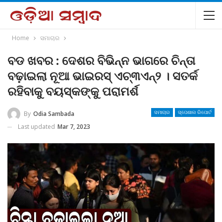
Home
ସମାଚାର
ବଡ ଖବର : ଦେଶର ବିଭିନ୍ନ ଭାଗରେ ଚିନ୍ତା
ବଢ଼ାଇଲା ନୂଆ ଭାଇରସ୍‌ ଏଚ୍‌୩ଏନ୍‌୨ । ସତର୍କ
ରହିବାକୁ ବୟସ୍କଙ୍କୁ ପରାମର୍ଶ
By
Odia Sambada
ସମାଚାର
ସ୍ପେଶାଲ ରିପୋର୍ଟ
Last updated
Mar 7, 2023