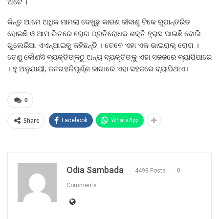
ଅଟେ ।
କିନ୍ତୁ ଆମେ ଅଧିକ ମାମଲା ଦେଖୁଛୁ କାରଣ ଜୀବାଣୁ ଟିକେ ରୁପାନ୍ତରିତ
ହୋଇଛି ଓ ଆମ ଭିତରେ ରୋଗ ପ୍ରତିରୋଧକ ଶକ୍ତି ହ୍ରାସ ପାଇଛି ବୋଲି
ଗୁଲେରିଆ ଏଏନ୍ଆଇକୁ କହିଛନ୍ତି । ତେବେ ଏହା ଏକ ଭାଇରାଲ୍ ରୋଗ ।
ତେଣୁ କୌଣସି ବ୍ୟକ୍ତିଙ୍କଠୁ ଅନ୍ୟ ବ୍ୟକ୍ତିଙ୍କୁ ଏହା ସଜଜରେ ବ୍ୟାପିପାରେ
। ହୁ ଅନୁଯାୟୀ, ଜନଗହଳିପୂର୍ଣ୍ଣ ଜାଗାରେ ଏହା ସହଜରେ ବ୍ୟାପିଥାଏ।
0
Share
Facebook
WhatsApp
Odia Sambada
4498 Posts
0
Comments