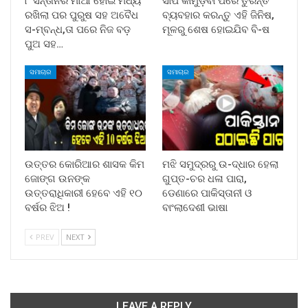
୮ ସନ୍ତାନର ମାଆ ହୋଇ ମଧ୍ୟ
ସାପ କାମୁଡ଼ିବା ପରେ ତୁରନ୍ତ
ରଖିଲା ପର ପୁରୁଷ ସହ ଅବୈଧ
ବ୍ୟବହାର କରନ୍ତୁ ଏହି ଜିନିଷ,
ସ-ମ୍ବନ୍ଧ,ତା ପରେ ନିଜ ବଡ଼
ମୂଳରୁ ଶେଷ ହୋଇଯିବ ବି-ଷ
ପୁଅ ସହ…
ସମାଚାର
ସମାଚାର
ଉତ୍ତର କୋରିଆର ଶାସକ କିମ
ମଝି ସମୁଦ୍ରରୁ ଉ-ଦ୍ଧାର ହେଲା
ଜୋଙ୍ଗ ଉନଙ୍କ
ଗୁପ୍ତ-ଚର ଧଳା ପାରା,
ଉତ୍ତରାଧିକାରୀ ହେବେ ଏହି ୧୦
ଡେଣାରେ ପାକିସ୍ତାନୀ ଓ
ବର୍ଷର ଝିଅ !
ବାଂଲାଦେଶୀ ଭାଷା
PREV
NEXT
LEAVE A REPLY