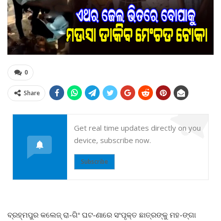
0
Share
Get real time updates directly on you
device, subscribe now.
Subscribe
ବ୍ରହ୍ମପୁର କଲେଜ୍ ରା-ଗିଂ ଘଟ-ଣାରେ ସଂପୃକ୍ତ ଛାତ୍ରଙ୍କୁ ମହ-ଙ୍ଗା