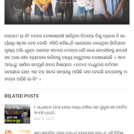
ସେପଟେ ରା-ଗିଂ ବେଳେ ଦେଖଣାହାରୀ ସାଜିଥିବା ଝିଅଙ୍କ ବିରୁ-ଦ୍ଧରେ ବି କା-
ର୍ଯ୍ୟନୁ-ଷ୍ଠାନ ହେବ ବୋଲି ଏସିପି କହିଛନ୍ତି।ଭାଇରାଲ ହେଇଥିବା ଭିଡିଓରେ
ମୁଖ୍ୟ ଅଭି-ଯୁକ୍ତ ଜଣଙ୍କ ହାତରେ ଠେଙ୍ଗା ଧରି ଜଣେ ଛାତ୍ରୀଙ୍କୁ ଛାତ୍ରୀ
ସହ ଅଶା-ଳୀନ ବ୍ୟବହାର କରିବାକୁ ବାଧ୍ୟ କରୁଥିବାର ଦେଖାଯାଇଛି । ଏବେ
ଆସନ୍ତୁ ଜାଣିବା ସମ୍ପୂର୍ଣ ଖବର ବିଷୟରେ । ତେବେ ବନ୍ଧୁଗଣ ବର୍ତମାନ
ସମୟରେ ଯାହା ଏକ ବଡ଼ ଖବର ସାମ୍ନାକୁ ଆସିଛି ତାହା ହେଉଛି ଛାତ୍ରଙ୍କୁ ମ-
ହଙ୍ଗା ପଡ଼ିଛି ରା-ଗିଂ ।
RELATED POSTS
୮ ସନ୍ତାନର ମାଆ ହୋଇ ମଧ୍ୟ ରଖିଲା ପର ପୁରୁଷ ସହ ଅବୈଧ
ସ-ମ୍ବନ୍ଧ,ତା…
Mar 9, 2023
ସାପ କାମୁଡ଼ିବା ପରେ ତୁରନ୍ତ ବ୍ୟବହାର କରନ୍ତୁ ଏହି ଜିନିଷ,