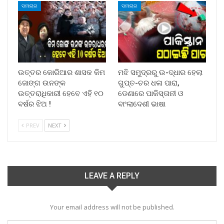
ସମାଚାର
ସମାଚାର
ଉତ୍ତର କୋରିଆର ଶାସକ କିମ
ମଝି ସମୁଦ୍ରରୁ ଉ-ଦ୍ଧାର ହେଲା
ଜୋଙ୍ଗ ଉନଙ୍କ
ଗୁପ୍ତ-ଚର ଧଳା ପାରା,
ଉତ୍ତରାଧିକାରୀ ହେବେ ଏହି ୧୦
ଡେଣାରେ ପାକିସ୍ତାନୀ ଓ
ବର୍ଷର ଝିଅ !
ବାଂଲାଦେଶୀ ଭାଷା
PREV
NEXT
LEAVE A REPLY
Your email address will not be published.