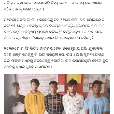
ପଡ଼ିଲା ପଇସା ଦେଇ ଜବ-ରଦସ୍ତି କି-ସ୍ ନେବା । କଲେଜରୁ ତଡା ଖାଇବା
ସହିତ ଜେ-ଲ୍ ଗଲେ ଛାତ୍ର ।
ମହଙ୍ଗା ପଡିଲା ରା-ଗିଂ । କଲେଜରୁ ବିଦା ହେଲେ ରାଗିଂ ଅଭି-ଯୋଗରେ ଗି-
ରଫ ୧୫ ଛାତ୍ର । ବ୍ରହ୍ମପୁରର ବିନାୟକ ଆଚାର୍ଯ୍ୟ କ୍ୟାମ୍ପସ ରାଗିଂ ଘଟ-
ଣାରେ କଡ଼ା ଆଭିମୁଖ୍ୟ ଗ୍ରହଣ କରିଛନ୍ତି କର୍ତ୍ତୁପକ୍ଷ । ଘ-ଟଣା ସମ୍ପ-
ର୍କରେ ଉଚ୍ଚଶିକ୍ଷା ବିଭାଗକୁ ଜଣାଇ ଦିଆଯାଇଥିବା ସେ କହିଛନ୍ତି
କଲେଜରେ ରା-ଗିଂ ଭିଡିଓ ଭାଇରାଲ ହେବା ପରେ ମୁଖ୍ୟ ଅଭି-ଯୁକ୍ତଙ୍କ
ସହିତ ପାଞ୍ଚ ଜଣଙ୍କୁ ଗି-ରଫ କରିଥିଲା ପୋ-ଲିସ । ଆଉ ସୂଚନାଯୋଗ୍ୟ
ଗିର-ଫଙ୍କ ମଧ୍ୟରୁ ତିନିଜଣଙ୍କୁ କୋର୍ଟ ଚା-ଲାଣ କରାଯାଇଥିଲା ବେଳେ ଦୁଇ
ଜଣଙ୍କୁ ସୁଧାର ଗୃହକୁ ପଠାଯାଇଛି।