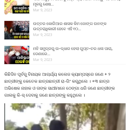
ମୂଳରୁ ଶେଷ…
Mar 9, 2023
ଉତ୍ତର କୋରିଆର ଶାସକ କିମ ଜୋଙ୍ଗ ଉନଙ୍କ
ଉତ୍ତରାଧିକାରୀ ହେବେ ଏହି ୧୦…
Mar 9, 2023
ମଝି ସମୁଦ୍ରରୁ ଉ-ଦ୍ଧାର ହେଲା ଗୁପ୍ତ-ଚର ଧଳା ପାରା,
ଡେଣାରେ…
Mar 9, 2023
କିଛିଦିନ ପୂର୍ବରୁ ବିନାୟକ ଆଚାର୍ଯ୍ୟ କଲେଜ କ୍ୟାମ୍ପସ୍‌ରେ ଜଣେ + ୨
ଛାତ୍ରୀଙ୍କୁ କେତେକ ଛାତ୍ରଛାତ୍ରୀ ରା-ଗିଂ କରୁଥିଲେ । +୩ ଛାତ୍ର
ଅଭିଷେକ ନାହାକ ଓ ତାଙ୍କ ସାଥୀମାନେ ଠେଙ୍ଗା ଧରି ଜଣେ ଛାତ୍ରୀଙ୍କ
ଗାଲକୁ କି-ସ୍‌ ଦେବାକୁ ଜଣେ ଛାତ୍ରଙ୍କୁ କହୁଥିଲେ ।