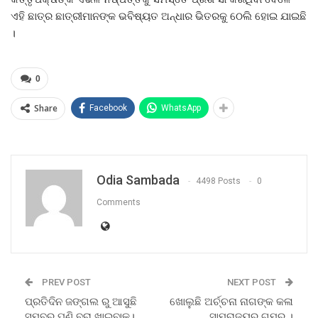
ଏହି ଛାତ୍ର ଛାତ୍ରୀମାନଙ୍କ ଭବିଷ୍ୟତ ଅନ୍ଧାର ଭିତରକୁ ଠେଲି ହୋଇ ଯାଇଛି
।
0
Share
Facebook
WhatsApp
Odia Sambada
4498 Posts
0
Comments
PREV POST
NEXT POST
ପ୍ରତିଦିନ ଜଙ୍ଗଲ ରୁ ଆସୁଛି
ଖୋଲୁଛି ଅର୍ଚ୍ଚନା ନାଗଙ୍କ କଳା
ସମ୍ବର ପୁଣି ବରା ଖାଇବାକୁ।
ସାମ୍ରାଜ୍ୟର ଗୁମର ।