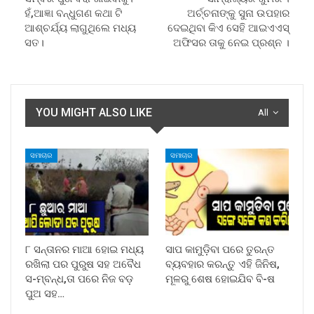
ହଁ,ଆଜ୍ଞା ବନ୍ଧୁଗଣ କଥା ଟି
ଅର୍ଚ୍ଚନାଙ୍କୁ ସୁନା ଉପହାର
ଆଶ୍ଚର୍ଯ୍ୟ ଲାଗୁଥିଲେ ମଧ୍ୟ
ଦେଇଥିବା କିଏ ସେହି ଆଇଏଏସ୍
ସତ।
ଅଫିସର ତାକୁ ନେଇ ପ୍ରଶ୍ନ ।
YOU MIGHT ALSO LIKE
All
ସମାଚାର
ସମାଚାର
୮ ସନ୍ତାନର ମାଆ ହୋଇ ମଧ୍ୟ
ସାପ କାମୁଡ଼ିବା ପରେ ତୁରନ୍ତ
ରଖିଲା ପର ପୁରୁଷ ସହ ଅବୈଧ
ବ୍ୟବହାର କରନ୍ତୁ ଏହି ଜିନିଷ,
ସ-ମ୍ବନ୍ଧ,ତା ପରେ ନିଜ ବଡ଼
ମୂଳରୁ ଶେଷ ହୋଇଯିବ ବି-ଷ
ପୁଅ ସହ…