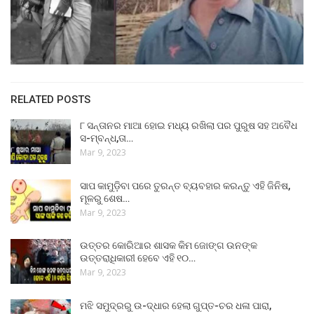
RELATED POSTS
୮ ସନ୍ତାନର ମାଆ ହୋଇ ମଧ୍ୟ ରଖିଲା ପର ପୁରୁଷ ସହ ଅବୈଧ
ସ-ମ୍ବନ୍ଧ,ତା…
Mar 9, 2023
ସାପ କାମୁଡ଼ିବା ପରେ ତୁରନ୍ତ ବ୍ୟବହାର କରନ୍ତୁ ଏହି ଜିନିଷ,
ମୂଳରୁ ଶେଷ…
Mar 9, 2023
ଉତ୍ତର କୋରିଆର ଶାସକ କିମ ଜୋଙ୍ଗ ଉନଙ୍କ
ଉତ୍ତରାଧିକାରୀ ହେବେ ଏହି ୧୦…
Mar 9, 2023
ମଝି ସମୁଦ୍ରରୁ ଉ-ଦ୍ଧାର ହେଲା ଗୁପ୍ତ-ଚର ଧଳା ପାରା,