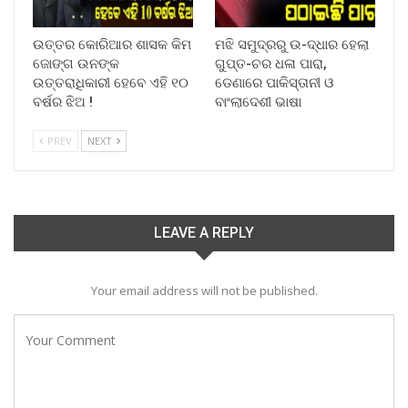
ଉତ୍ତର କୋରିଆର ଶାସକ କିମ
ମଝି ସମୁଦ୍ରରୁ ଉ-ଦ୍ଧାର ହେଲା
ଜୋଙ୍ଗ ଉନଙ୍କ
ଗୁପ୍ତ-ଚର ଧଳା ପାରା,
ଉତ୍ତରାଧିକାରୀ ହେବେ ଏହି ୧୦
ଡେଣାରେ ପାକିସ୍ତାନୀ ଓ
ବର୍ଷର ଝିଅ !
ବାଂଲାଦେଶୀ ଭାଷା
PREV
NEXT
LEAVE A REPLY
Your email address will not be published.