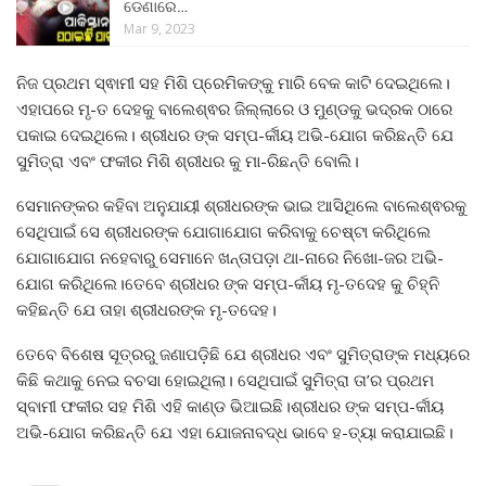
ଡେଣାରେ…
Mar 9, 2023
ନିଜ ପ୍ରଥମ ସ୍ଵାମୀ ସହ ମିଶି ପ୍ରେମିକଙ୍କୁ ମାରି ବେକ କାଟି ଦେଇଥିଲେ।
ଏହାପରେ ମୃ-ତ ଦେହକୁ ବାଲେଶ୍ଵର ଜିଲ୍ଲାରେ ଓ ମୁଣ୍ଡକୁ ଭଦ୍ରକ ଠାରେ
ପକାଇ ଦେଇଥିଲେ। ଶ୍ରୀଧର ଙ୍କ ସମ୍ପ-ର୍କୀୟ ଅଭି-ଯୋଗ କରିଛନ୍ତି ଯେ
ସୁମିତ୍ରା ଏବଂ ଫକୀର ମିଶି ଶ୍ରୀଧର କୁ ମା-ରିଛନ୍ତି ବୋଲି।
ସେମାନଙ୍କର କହିବା ଅନୁଯାୟୀ ଶ୍ରୀଧରଙ୍କ ଭାଇ ଆସିଥିଲେ ବାଲେଶ୍ଵରକୁ
ସେଥିପାଇଁ ସେ ଶ୍ରୀଧରଙ୍କ ଯୋଗାଯୋଗ କରିବାକୁ ଚେଷ୍ଟା କରିଥିଲେ
ଯୋଗାଯୋଗ ନହେବାରୁ ସେମାନେ ଖନ୍ତାପଡ଼ା ଥା-ନାରେ ନିଖୋ-ଜର ଅଭି-
ଯୋଗ କରିଥିଲେ।ତେବେ ଶ୍ରୀଧର ଙ୍କ ସମ୍ପ-ର୍କୀୟ ମୃ-ତଦେହ କୁ ଚିହ୍ନି
କହିଛନ୍ତି ଯେ ତାହା ଶ୍ରୀଧରଙ୍କ ମୃ-ତଦେହ।
ତେବେ ବିଶେଷ ସୂତ୍ରରୁ ଜଣାପଡ଼ିଛି ଯେ ଶ୍ରୀଧର ଏବଂ ସୁମିତ୍ରାଙ୍କ ମଧ୍ୟରେ
କିଛି କଥାକୁ ନେଇ ବଚସା ହୋଇଥିଲା। ସେଥିପାଇଁ ସୁମିତ୍ରା ତା’ର ପ୍ରଥମ
ସ୍ବାମୀ ଫକୀର ସହ ମିଶି ଏହି କାଣ୍ଡ ଭିଆଇଛି।ଶ୍ରୀଧର ଙ୍କ ସମ୍ପ-ର୍କୀୟ
ଅଭି-ଯୋଗ କରିଛନ୍ତି ଯେ ଏହା ଯୋଜନାବଦ୍ଧ ଭାବେ ହ-ତ୍ୟା କରାଯାଇଛି।