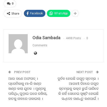
0
Share
Facebook
WhatsApp
Odia Sambada
4498 Posts
0
Comments
PREV POST
NEXT POST
ଆଉ ଜଣେ ଅଫତାବ୍ ।
ଦୁର୍ବଳ ହେଉଛି ଗରୁଡ଼ ସ୍ତମ୍ଭ ।
ପ୍ରେମିକାକୁ ମା-ରି ଖଣ୍ଡ
ଆଗାମୀ ଦିନରେ ଗରୁଡ
ଖଣ୍ଡ କଲା ଯୁବକ । ମୁଣ୍ଡକୁ
ସ୍ତମ୍ଭକୁ ଭକ୍ତ ଛୁଇଁ ପାରିବେ
ପଲିଥିନ୍‌ ଗୁଡ଼ାଇ ଘରେ ରଖିଲା,
କି ନାହିଁ ସେନେଇ ସୃଷ୍ଟି ହୋଇଛି
ହାତକୁ ନାଳରେ ପକାଇଲା ।
ସନ୍ଦେହ ଜାଣନ୍ତୁ କଣପାଇଁ ।