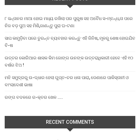
୮ ସନ୍ତାନର ମାଆ ହୋଇ ମଧ୍ୟ ରଖିଲା ପର ପୁରୁଷ ସହ ଅବୈଧ ସ-ମ୍ବନ୍ଧ,ତା ପରେ
ନିଜ ବଡ଼ ପୁଅ ସହ ମିଶି,ଜାଣନ୍ତୁ ପୁରା ଘ-ଟଣା
ସାପ କାମୁଡ଼ିବା ପରେ ତୁରନ୍ତ ବ୍ୟବହାର କରନ୍ତୁ ଏହି ଜିନିଷ, ମୂଳରୁ ଶେଷ ହୋଇଯିବ
ବି-ଷ
ଉତ୍ତର କୋରିଆର ଶାସକ କିମ ଜୋଙ୍ଗ ଉନଙ୍କ ଉତ୍ତରାଧିକାରୀ ହେବେ ଏହି ୧୦
ବର୍ଷର ଝିଅ !
ମଝି ସମୁଦ୍ରରୁ ଉ-ଦ୍ଧାର ହେଲା ଗୁପ୍ତ-ଚର ଧଳା ପାରା, ଡେଣାରେ ପାକିସ୍ତାନୀ ଓ
ବାଂଲାଦେଶୀ ଭାଷା
ରଙ୍ଗ ବଦଳରେ ର-କ୍ତର ଖେଳ …..
RECENT COMMENTS