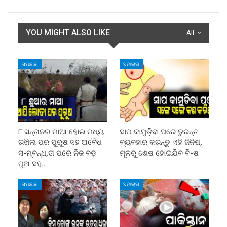
YOU MIGHT ALSO LIKE
All
ସମାଚାର
ସମାଚାର
୮ ସନ୍ତାନର ମାଆ ହୋଇ ମଧ୍ୟ
ସାପ କାମୁଡ଼ିବା ପରେ ତୁରନ୍ତ
ରଖିଲା ପର ପୁରୁଷ ସହ ଅବୈଧ
ବ୍ୟବହାର କରନ୍ତୁ ଏହି ଜିନିଷ,
ସ-ମ୍ବନ୍ଧ,ତା ପରେ ନିଜ ବଡ଼
ମୂଳରୁ ଶେଷ ହୋଇଯିବ ବି-ଷ
ପୁଅ ସହ…
ସମାଚାର
ସମାଚାର