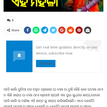
0
Share
Get real time updates directly on you
device, subscribe now.
Subscribe
ଆଜି କାଲି ଦୁନିଆ ରେ ବହୁତ ପ୍ରକାର ଘ-ଟଣା ଘ-ଟୁଛି।କିଛି ଭଲ ଘଟଣା ଥାଏ
ତ କିଛି ଖରାପ ଘ-ଟଣା ଥାଏ।ସ୍ବାମୀ ସ୍ତ୍ରୀ ଏକ ଦୁଇ ସୁନ୍ଦର ଶବ୍ଦ,ହେଲେ
ଆଜି କାଲି ର ମଣିଷ ଏହି ଶବ୍ଦ କୁ ଖରାପ କରିସାରିଲାଣି। ଏବେ କେଉଁଠି
ସ୍ବାମୀ ସ୍ତ୍ରୀ ର ଜୀବନ ନେଲାଣି ତ କେଉଁଠି ସ୍ତ୍ରୀ ସ୍ବାମୀ ର ଜୀବନ