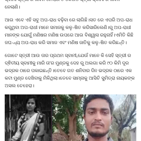
ନେଲାଣି।
ଆଉ ଏବେ ଏହି ସବୁ ଅପ-ରାଧ ବଢ଼ିବା ରେ ଲାଗିଛି।ସତ ରେ ଏପରି ଅପ-ରାଧ
କରୁଥିବା ଅପ-ରାଧୀ ମାନେ ସମାଜକୁ କଳୁ-ଷିତ କରିସାରିଲେଣି।ରୁ ଅପ-ରାଧୀ
ମାନଙ୍କ ଯୋଗୁଁ ମଣିଷର ମଣିଷ ଉପରେ ଆଉ ବିଶ୍ୱାସ ରହୁନାହିଁ।ଏମିତି କିଛି
ଜଘ-ନ୍ୟ ଅପ-ରାଧ କରି ସମାଜ ଏବଂ ମଣିଷ ଜାତିକୁ କଳୁ-ଷିତ କରିଛନ୍ତି।
ଗୋଟେ ସ୍ତ୍ରୀ ଆଉ ତାର ପ୍ରଥମ ସ୍ବାମୀ,ଯେଉଁ ମାନେ କି ସେହି ସ୍ତ୍ରୀ ର
ଦ୍ଵିତୀୟ ସ୍ବାମୀକୁ ମାରି ତା’ର ମୁଣ୍ଡକୁ ଦେହ ରୁ ଅଲଗା କରି ୯୦ କିମି ଦୂର
ଭଦ୍ରକ ଠାରେ ପକାଇଛନ୍ତି।ତେବେ ଗତ ଶନିବାର ଦିନ ଭଦ୍ରକ ଠାରେ ଏକ
କଟା ମୁଣ୍ଡ ଦେଖିବାକୁ ମିଳିଥିଲା।ତେବେ ସାମ୍ନାକୁ ଆସିଚି ସୁମିତ୍ରା ନାୟକଙ୍କ
ଅସଲ ଚେହେରା।