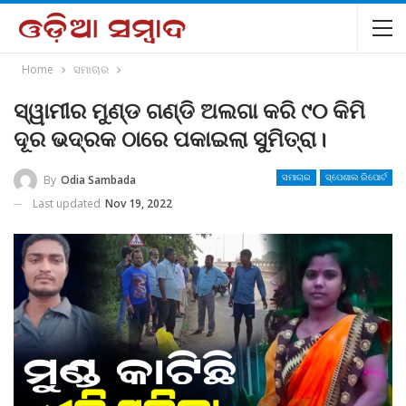
Home
ସମାଚାର
ସ୍ୱାମୀର ମୁଣ୍ଡ ଗଣ୍ଡି ଅଲଗା କରି ୯୦ କିମି
ଦୂର ଭଦ୍ରକ ଠାରେ ପକାଇଲା ସୁମିତ୍ରା।
By
Odia Sambada
ସମାଚାର
ସ୍ପେଶାଲ ରିପୋର୍ଟ
Last updated
Nov 19, 2022