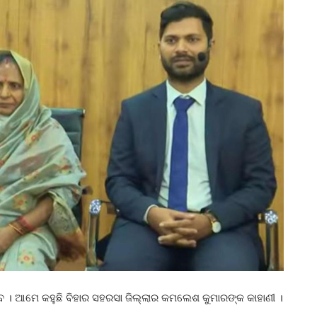
େ । ଆମେ କହୁଛି ବିହାର ସହରସା ଜିଲ୍ଲାର କମଲେଶ କୁମାରଙ୍କ କାହାଣୀ ।