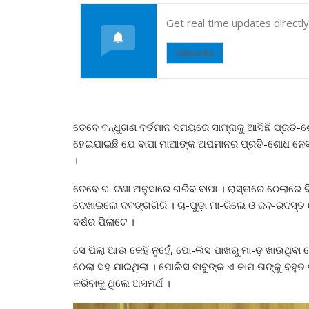
Get real time updates directl
Subscribe
ତେବେ ବନ୍ଧୁଗଣ ବର୍ତମାନ ସମୟରେ ସାମ୍ନାକୁ ଆସିଛି ପ୍ରତି-ଶ
ହେଇଯାଇଛି ଯେ ବାପା ମାଆଙ୍କ ଅପମାନର ପ୍ରତି-ଶୋଧ ନେବା ପ
।
ତେବେ ଘ-ଟଣା ଅନୁସାରେ ଗରିବ ବାପା । ରାସ୍ତାରେ ଠେଲାରେ ବିକ
ଦେଖାଇଲେ ଦବଙ୍ଗଗିରି । ଚା-ପୁଡ଼ା ମା-ରିଲେ ଓ ଜବ-ରଦସ୍ତ ଠ
ବର୍ଷର ପିଲାଟେ ।
ସେ ପିଲା ଆଉ କେହି ନୁହେଁ, ପୋ-ଲିସ ପାଖରୁ ମା-ଡ଼ ଖାଉଥିବା ସ
ଠେଲା ସହ ଯାଇଥିଲା । ପୋଲିସ ବାବୁଙ୍କ ଏ କାମ ତାଙ୍କୁ ବହୁ
କରିବାକୁ ଥିଲେ ଅସମର୍ଥ ।