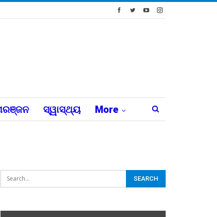
ରଞ୍ଜନ
ସ୍ୱାସ୍ଥ୍ୟ
More