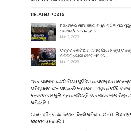
RELATED POSTS
୮ ସନ୍ତାନର ମାଆ ହୋଇ ମଧ୍ୟ ରଖିଲା ପର ପୁର
ସହ ଅବୈଧ ସ-ମ୍ବନ୍ଧ,ତା…
Mar 9, 2023
ଉତ୍ତର କୋରିଆର ଶାସକ କିମ ଜୋଙ୍ଗ ଉନଙ
ଉତ୍ତରାଧିକାରୀ ହେବେ ଏହି ୧୦…
Mar 9, 2023
ଏବେ ପ୍ରକାଶ ପାଇଛି ବିହାର ଜୁଡିସିଆରୀ ପରୀକ୍ଷାର ରେଜଲ୍ଟ 
ପରିଶ୍ରମର ଫଳ ପାଇଛନ୍ତି କମଳେଶ । ଏଥିରେ ରହିଛି ତାଙ୍କ ନି
କେତେବେଳେ କୁଲି ମଜୁରୀ କରିଛନ୍ତି ତ, କେତେବେଳେ ରିକ୍ସ
କରିଛନ୍ତି ।
ଆଉ ସେହି ଛୋଲେ-ଭଟୁରେ ବିକ୍ରି କରିବା ପାଇଁ ପୋ-ଲିସ ବାବୁ
ଜଜ୍ ବନାଇ ଦେଇଛି ।