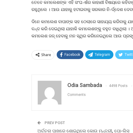
ତେବେ କମଲେଶଙ୍କ ଏହି ସଂଘ-ର୍ଷର କାହାଣୀ ବିଷୟରେ କହିବାକ
ରହୁଥିଲେ । ଆଉ ଯାହାକୁ ହଟାଇବାକୁ ସରକାର ନି-ର୍ଦ୍ଦେଶ ଦେବ
ଦିନେ କମଲେଶ ବାପାଙ୍କ ସହ ଠେଲାରେ ସାହାଯ୍ୟ କରିବାକୁ ଯାଇଥି
ବନ୍ଦ କରି ଦେଇଥିଲା ଯାହାକି କମଲେଶଙ୍କୁ ବହୁତ ବାଧିଥିଲା ।
କମଲେଶ ଜଜ୍ ହେବାକୁ ମନ ସ୍ଥିର କରିନେଇଥିଲେ ଆଉ ପ୍ରସ୍
Share
Facebook
Telegram
Twitt
Odia Sambada
4498 Posts
Comments
PREV POST
ଅର୍ଚ୍ଚନା ପାଖରେ ଶୋଇଥିଲେ କୋଉ ମନ୍ତ୍ରୀ, ପୋ-ଲିସ