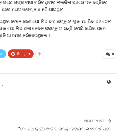
ୁ ଗଲେ ତାଙ୍କ ବାପା ଗରିବ ଥିବାରୁ ଲାଲକିଲା ପଛରେ ଏକ ବସ୍ତିରେ
ା ପରେ ମୁଣ୍ଡ ଉପରୁ ଛାତ ହଟି ଯାଇଥିଲା ।
ବା ବେଳେ ଜଣେ ପୋ-ଲିସ ବାବୁ ତାଙ୍କୁ ଚା-ପୁଡ଼ା ମା-ରିବା ସହ ଠେଲା
 ଆଉ ପୋ-ଲିସ ବାଲା କେବଳ ଜଜଙ୍କୁ ଡ-ରନ୍ତି ବୋଲି ଜାଣିବା ପରେ
ତୁତି ଆରମ୍ଭ କରିଦେଇଥିଲେ ।
er
Google+
0
0
NEXT POST
“ମୋ ଝିଅ କୁ ମୁଁ ଖୋଜି ପାଉନାହିଁ।ବାହାଘର ର ୨୨ ବର୍ଷ ପରେ