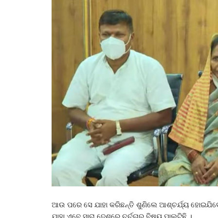
ଆଉ ପରେ ସେ ଯାହା କରିଛନ୍ତି ଶୁଣିଲେ ଆଶ୍ଚର୍ଯ୍ୟ ହୋଇଯିବ
ଯାହା ଏବେ ସାରା ଦେଶରେ ଚର୍ଚ୍ଚାର ବିଷୟ ପାଲଟିଛି ।