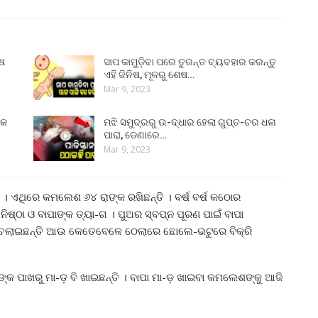
ୁଷ
ସାପ କାମୁଡ଼ିବା ପରେ ତୁରନ୍ତ ବ୍ୟବହାର କରନ୍ତୁ
ଏହି ଜିନିଷ, ମୂଳରୁ ଶେଷ…
Mar 9, 2023
୍କ
ମଝି ସମୁଦ୍ରରୁ ଉ-ଦ୍ଧାର ହେଲା ଗୁପ୍ତ-ଚର ଧଳା
ପାରା, ଡେଣାରେ…
Mar 9, 2023
। ଏଥିରେ କମଲେଶ ୬୪ ରାଙ୍କ ରଖିଛନ୍ତି । ବର୍ଷ ବର୍ଷ କଠୋର
ଷ୍ଠା ଓ ବାପାଙ୍କ ତ୍ୟା-ଗ । ପୁଅର ସ୍ବପ୍ନ ପୂରଣ ପାଇଁ ବାପା
ା ଚଲାଇଛନ୍ତି ଆଉ କେତେବେଳେ ଠେଲାରେ ଛୋଲେ-ଭଟୁରେ ବିକ୍ରି
ଙ୍କ ପାଖରୁ ମା-ଡ଼ ବି ଖାଇଛନ୍ତି । ବାପା ମା-ଡ଼ ଖାଇବା କମଲେଶଙ୍କୁ ଆଜି