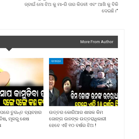
ଜ୍ବାଇଁ ମୋ ଝିଅ କୁ ମା-ରି ତାର କିଡନୀ ଏବଂ ଆଖି କୁ ବିକି
ଦେଇଛି।”
More From Author
ସମାଚାର
ା ପରେ ତୁରନ୍ତ ବ୍ୟବହାର
ଉତ୍ତର କୋରିଆର ଶାସକ କିମ
ିନିଷ, ମୂଳରୁ ଶେଷ
ଜୋଙ୍ଗ ଉନଙ୍କ ଉତ୍ତରାଧିକାରୀ
ଷ
ହେବେ ଏହି ୧୦ ବର୍ଷର ଝିଅ !