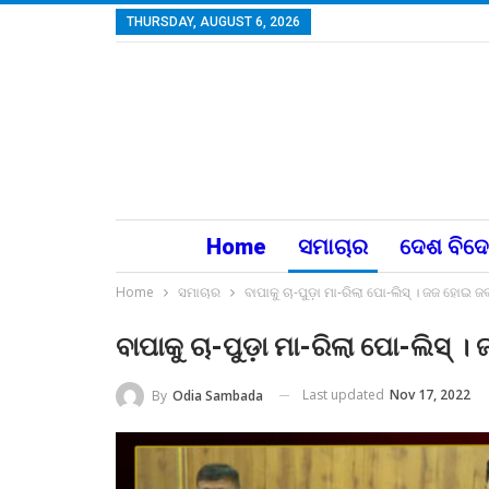
THURSDAY, AUGUST 6, 2026
Home
ସମାଚାର
ଦେଶ ବିଦ
Home
ସମାଚାର
ବାପାକୁ ଚା-ପୁଡ଼ା ମା-ରିଲା ପୋ-ଲିସ୍ । ଜଜ ହୋଇ 
ବାପାକୁ ଚା-ପୁଡ଼ା ମା-ରିଲା ପୋ-ଲିସ୍
Last updated
Nov 17, 2022
By
Odia Sambada