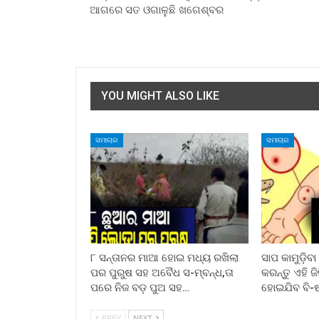
ଆଗରେ ସତ ଓଗାଳୁଛି ଖଗେଶ୍ବର
YOU MIGHT ALSO LIKE
ସମାଚାର
ସମାଚାର
୮ ସନ୍ତାନର ମାଆ ହୋଇ ମଧ୍ୟ ରଖିଲା
ସାପ କାମୁଡ଼ିବ
ପର ପୁରୁଷ ସହ ଅବୈଧ ସ-ମ୍ବନ୍ଧ,ତା
କରନ୍ତୁ ଏହି ଜ
ପରେ ନିଜ ବଡ଼ ପୁଅ ସହ…
ହୋଇଯିବ ବି-
PREV
NEXT