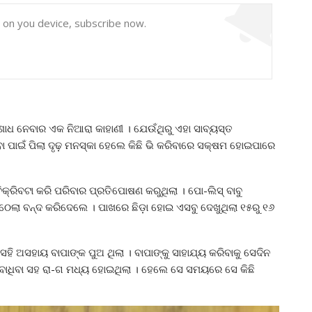
y on you device, subscribe now.
ୋଧ ନେବାର ଏକ ନିଆରା କାହାଣୀ । ଯେଉଁଥିରୁ ଏହା ସାବ୍ୟସ୍ତ
ାଇଁ ପିଲା ଦୃଢ଼ ମନସ୍କା ହେଲେ କିଛି ଭି କରିବାରେ ସକ୍ଷମ ହୋଇପାରେ
୍ରିବଟା କରି ପରିବାର ପ୍ରତିପୋଷଣ କରୁଥିଲା । ପୋ-ଲିସ୍ ବାବୁ
େଲା ବନ୍ଦ କରିଦେଲେ । ପାଖରେ ଛିଡ଼ା ହୋଇ ଏସବୁ ଦେଖୁଥିଲା ୧୫ରୁ ୧୬
େହି ଅସହାୟ ବାପାଙ୍କ ପୁଅ ଥିଲା । ବାପାଙ୍କୁ ସାହାଯ୍ୟ କରିବାକୁ ସେଦିନ
ତ ବାଧିବା ସହ ରା-ଗ ମଧ୍ୟ ହୋଇଥିଲା । ହେଲେ ସେ ସମୟରେ ସେ କିଛି