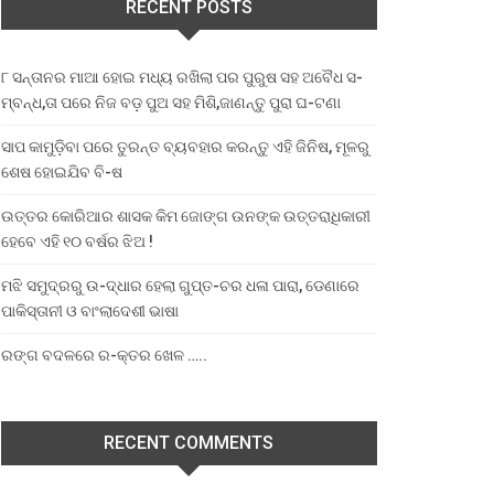
RECENT POSTS
୮ ସନ୍ତାନର ମାଆ ହୋଇ ମଧ୍ୟ ରଖିଲା ପର ପୁରୁଷ ସହ ଅବୈଧ ସ-
ମ୍ବନ୍ଧ,ତା ପରେ ନିଜ ବଡ଼ ପୁଅ ସହ ମିଶି,ଜାଣନ୍ତୁ ପୁରା ଘ-ଟଣା
ସାପ କାମୁଡ଼ିବା ପରେ ତୁରନ୍ତ ବ୍ୟବହାର କରନ୍ତୁ ଏହି ଜିନିଷ, ମୂଳରୁ
ଶେଷ ହୋଇଯିବ ବି-ଷ
ଉତ୍ତର କୋରିଆର ଶାସକ କିମ ଜୋଙ୍ଗ ଉନଙ୍କ ଉତ୍ତରାଧିକାରୀ
ହେବେ ଏହି ୧୦ ବର୍ଷର ଝିଅ !
ମଝି ସମୁଦ୍ରରୁ ଉ-ଦ୍ଧାର ହେଲା ଗୁପ୍ତ-ଚର ଧଳା ପାରା, ଡେଣାରେ
ପାକିସ୍ତାନୀ ଓ ବାଂଲାଦେଶୀ ଭାଷା
ରଙ୍ଗ ବଦଳରେ ର-କ୍ତର ଖେଳ …..
RECENT COMMENTS