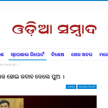
େଶ
ସ୍ପେଶାଲ ରିପୋର୍ଟ
ବିଶେଷ
ଖେଳ ଖବର
ମନୋ
ଜବାବ ଦେଲେ ପୁଅ ।
 । ଜଜ ହୋଇ ଜବାବ ଦେଲେ ପୁଅ ।
ସମାଚାର
ସ୍ପେଶାଲ ରିପୋର୍ଟ