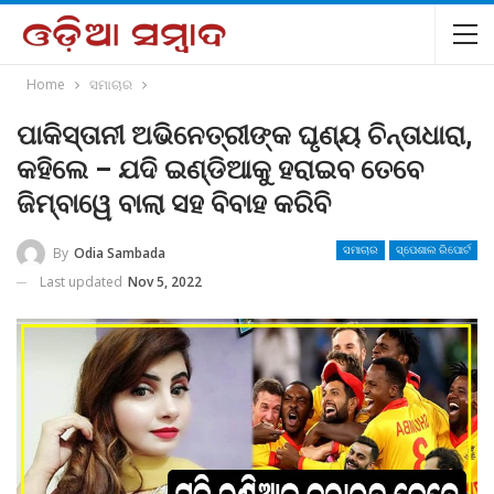
Home
ସମାଚାର
ପାକିସ୍ତାନୀ ଅଭିନେତ୍ରୀଙ୍କ ଘୃଣ୍ୟ ଚିନ୍ତାଧାରା,
କହିଲେ – ଯଦି ଇଣ୍ଡିଆକୁ ହରାଇବ ତେବେ
ଜିମ୍ବାୱେ ବାଲା ସହ ବିବାହ କରିବି
By
Odia Sambada
ସମାଚାର
ସ୍ପେଶାଲ ରିପୋର୍ଟ
Last updated
Nov 5, 2022