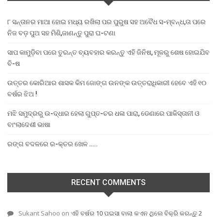
୮ ସନ୍ତାନର ମାଆ ହୋଇ ମଧ୍ୟ ରଖିଲା ପର ପୁରୁଷ ସହ ଅବୈଧ ସ-ମ୍ବନ୍ଧ,ତା ପରେ
ନିଜ ବଡ଼ ପୁଅ ସହ ମିଶି,ଜାଣନ୍ତୁ ପୁରା ଘ-ଟଣା
ସାପ କାମୁଡ଼ିବା ପରେ ତୁରନ୍ତ ବ୍ୟବହାର କରନ୍ତୁ ଏହି ଜିନିଷ, ମୂଳରୁ ଶେଷ ହୋଇଯିବ
ବି-ଷ
ଉତ୍ତର କୋରିଆର ଶାସକ କିମ ଜୋଙ୍ଗ ଉନଙ୍କ ଉତ୍ତରାଧିକାରୀ ହେବେ ଏହି ୧୦
ବର୍ଷର ଝିଅ !
ମଝି ସମୁଦ୍ରରୁ ଉ-ଦ୍ଧାର ହେଲା ଗୁପ୍ତ-ଚର ଧଳା ପାରା, ଡେଣାରେ ପାକିସ୍ତାନୀ ଓ
ବାଂଲାଦେଶୀ ଭାଷା
ରଙ୍ଗ ବଦଳରେ ର-କ୍ତର ଖେଳ …..
RECENT COMMENTS
Sukant Sahoo
on
ଏହି ବର୍ଷର 10 ପଇସା ବାଲା କଏନ ଥିଲେ ବିକ୍ରି କରନ୍ତୁ 2