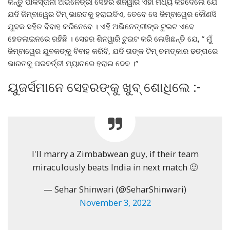
କିନ୍ତୁ ପାକିସ୍ତାନୀ ଅଭିନେତ୍ରୀ ସେହର ଶିନୱାରି ଏହା ମଧ୍ୟ କହିଦେଲେ ଯେ
ଯଦି ଜିମ୍ବାୱେର ଟିମ୍ ଭାରତକୁ ହରାଇଦିଏ, ତେବେ ସେ ଜିମ୍ବାୱେର କୌଣସି
ଯୁବକ ସହିତ ବିବାହ କରିନେବେ । ଏହି ଅଭିନେତ୍ରୀଙ୍କ ଟୁଇଟ ଏବେ
ହେଡଲାଇନରେ ରହିଛି । ସେହର ଶିନୱାରି ଟୁଇଟ କରି ଲେଖିଛନ୍ତି ଯେ, ” ମୁଁ
ଜିମ୍ବାୱେର ଯୁବକଙ୍କୁ ବିବାହ କରିବି, ଯଦି ତାଙ୍କ ଟିମ୍ ଚମତ୍କାର ଢଙ୍ଗରେ
ଭାରତକୁ ପରବର୍ତ୍ତୀ ମ୍ୟାଚରେ ହରାଇ ଦେବ ।”
ୟୁଜର୍ସମାନେ ସେହରଙ୍କୁ ଖୁବ୍ ଶୋଧିଲେ :-
I'll marry a Zimbabwean guy, if their team
miraculously beats India in next match 🙂
— Sehar Shinwari (@SeharShinwari)
November 3, 2022