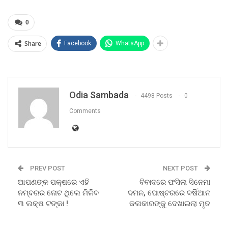
0
Share
Facebook
WhatsApp
Odia Sambada
4498 Posts
0
Comments
PREV POST
NEXT POST
ଆପଣଙ୍କ ପକ୍ଷରେ ଏହି
ବିବାଦରେ ଫସିଲା ସିନେମା
ନମ୍ବରର ନୋଟ ଥିଲେ ମିଳିବ
ଦମନ, ପୋଷ୍ଟରରେ ବର୍ଷିଆନ
୩ ଲକ୍ଷ ଟଙ୍କା !
କଳାକାରଙ୍କୁ ଦେଖାଇଲା ମୃତ