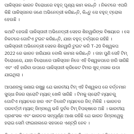
ପାକିସ୍ତାନ ଭାରତ ବିରୋଧରେ ବହୁତ୍ ଘୃଣ୍ୟ କାମ କରନ୍ତି । ନିକଟରେ ଏପରି
କିଛି ପାକିସ୍ତାନର ଜଣେ ଅଭିନେତ୍ରୀ କରିଛନ୍ତି, କିନ୍ତୁ ସେ ବହୁତ୍ ଟ୍ରୋଲ
ହେଉଛି ।
କଥାଟି ହେଉଛି ପାକିସ୍ତାନୀ ଅଭିନେତ୍ରୀ ସେହର ଶିନୱାରିଙ୍କ ବିଷୟରେ । ସେ
ନିକଟରେ ଗୋଟିଏ ଟୁଇଟ କରିଛନ୍ତି, ଯାହା ବହୁତ୍ ଚର୍ଚ୍ଚାରେ ରହିଛି ।
ପାକିସ୍ତାନୀ ଅଭିନେତ୍ରୀ ସେହର ଶିନୱାରି ଟୁଇଟ କରି T-20 ବିଶ୍ୱକପ
2022 ରେ ଭାରତ ହାରିଯାଉ ବୋଲି କାମନା କରିଛନ୍ତି । ତାହା ପୁଣି ସେହି ଟିମ୍
ବିରୋଧରେ, ଯାହା ବିରୋଧରେ ପାକିସ୍ତାନ ନିଜେ ଏହି ବିଶ୍ୱକପରେ ହାରି ସାରିଛି
ଏବଂ ଏହି ହାରିବା ଉପରେ ପାକିସ୍ତାନୀ କ୍ରିକେଟ ଟିମର ଖୁବ୍ ମଜାକ ଉଡା
ଯାଇଥିଲା ।
ଆପଣଙ୍କୁ ଜଣାଇ ରଖୁଛୁ ଯେ ଭାରତୀୟ ଟିମ୍ ଏହି ବିଶ୍ୱକପ ରେ ବର୍ତ୍ତମାନ
ସୁଦ୍ଧା ନିଜର ଚାରୋଟି ମ୍ୟାଚ୍ ଖେଳି ସାରିଛି । ଟିମକୁ ଚାରୋଟି ମ୍ୟାଚରୁ
ଗୋଟିଏ ମ୍ୟାଚରେ ହାର ଏବଂ ତିନୋଟି ମ୍ୟାଚରେ ଜିତ୍ ମିଳିଛି । ଭାରତର
ପରବର୍ତ୍ତୀ ମ୍ୟାଚ୍ ଜିମ୍ବାୱେ ଭଳି ଦୁର୍ବଳ ଟିମ୍ ବିପକ୍ଷରେ ଅଛି । ଭାରତୀୟ
ପ୍ରଶଂସକ ଏବଂ ଭାରତର ସମ୍ପୂର୍ଣ୍ଣ ଆଶା ରହିଛି ଯେ ଭାରତ ଜିମ୍ବାୱେକୁ
ହରାଇ ସେମି ଫାଇନାଲରେ ସହଜରେ ଏଣ୍ଟ୍ରି ନେବ ।