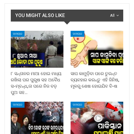
YOU MIGHT ALSO LIKE
All
ସମାଚାର
ସମାଚାର
୮ ସନ୍ତାନର ମାଆ ହୋଇ ମଧ୍ୟ
ସାପ କାମୁଡ଼ିବା ପରେ ତୁରନ୍ତ
ରଖିଲା ପର ପୁରୁଷ ସହ ଅବୈଧ
ବ୍ୟବହାର କରନ୍ତୁ ଏହି ଜିନିଷ,
ସ-ମ୍ବନ୍ଧ,ତା ପରେ ନିଜ ବଡ଼
ମୂଳରୁ ଶେଷ ହୋଇଯିବ ବି-ଷ
ପୁଅ ସହ…
ସମାଚାର
ସମାଚାର