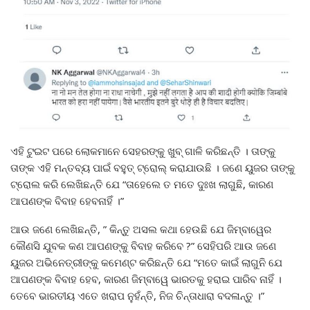
ଏହି ଟୁଇଟ ପରେ ଲୋକମାନେ ସେହରଙ୍କୁ ଖୁବ୍ ଗାଳି କରିଛନ୍ତି । ତାଙ୍କୁ
ତାଙ୍କ ଏହି ମନ୍ତବ୍ୟ ପାଇଁ ବହୁତ୍ ଟ୍ରୋଲ୍ କରାଯାଉଛି । ଜଣେ ୟୁଜର ତାଙ୍କୁ
ଟ୍ରୋଲ କରି ଲେଖିଛନ୍ତି ଯେ “ତାହେଲେ ତ ମତେ ଦୁଃଖ ଲାଗୁଛି, କାରଣ
ଆପଣଙ୍କ ବିବାହ ହେବନାହିଁ ।”
ଆଉ ଜଣେ ଲେଖିଛନ୍ତି, ” କିନ୍ତୁ ଅସଲ କଥା ହେଉଛି ଯେ ଜିମ୍ବାୱେର
କୌଣସି ଯୁବକ କଣ ଆପଣଙ୍କୁ ବିବାହ କରିବେ ?” ସେହିପରି ଆଉ ଜଣେ
ୟୁଜର ଅଭିନେତ୍ରୀଙ୍କୁ କମେଣ୍ଟ କରିଛନ୍ତି ଯେ “ମତେ କାଇଁ ଲାଗୁନି ଯେ
ଆପଣଙ୍କ ବିବାହ ହେବ, କାରଣ ଜିମ୍ବାୱେ ଭାରତକୁ ହରାଇ ପାରିବ ନାହିଁ ।
ତେବେ ଭାରତୀୟ ଏତେ ଖରାପ ନୁହଁନ୍ତି, ନିଜ ଚିନ୍ତାଧାରା ବଦଳାନ୍ତୁ ।”