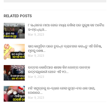
RELATED POSTS
୮ ସନ୍ତାନର ମାଆ ହୋଇ ମଧ୍ୟ ରଖିଲା ପର ପୁରୁଷ ସହ ଅବୈଧ
ସ-ମ୍ବନ୍ଧ,ତା…
Mar 9, 2023
ସାପ କାମୁଡ଼ିବା ପରେ ତୁରନ୍ତ ବ୍ୟବହାର କରନ୍ତୁ ଏହି ଜିନିଷ,
ମୂଳରୁ ଶେଷ…
Mar 9, 2023
ଉତ୍ତର କୋରିଆର ଶାସକ କିମ ଜୋଙ୍ଗ ଉନଙ୍କ
ଉତ୍ତରାଧିକାରୀ ହେବେ ଏହି ୧୦…
Mar 9, 2023
ମଝି ସମୁଦ୍ରରୁ ଉ-ଦ୍ଧାର ହେଲା ଗୁପ୍ତ-ଚର ଧଳା ପାରା,
ଡେଣାରେ…
Mar 9, 2023