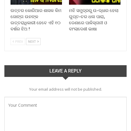
ଉତ୍ତର କୋରିଆର ଶାସକ କିମ
ମଝି ସମୁଦ୍ରରୁ ଉ-ଦ୍ଧାର ହେଲା
ଜୋଙ୍ଗ ଉନଙ୍କ
ଗୁପ୍ତ-ଚର ଧଳା ପାରା,
ଉତ୍ତରାଧିକାରୀ ହେବେ ଏହି ୧୦
ଡେଣାରେ ପାକିସ୍ତାନୀ ଓ
ବର୍ଷର ଝିଅ !
ବାଂଲାଦେଶୀ ଭାଷା
PREV
NEXT
LEAVE A REPLY
Your email address will not be published.