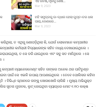
ଏହି ଜିନିଷ, ମୂଳରୁ ଶେଷ…
Mar 9, 2023
୍କ
ମଝି ସମୁଦ୍ରରୁ ଉ-ଦ୍ଧାର ହେଲା ଗୁପ୍ତ-ଚର ଧଳା
ପାରା, ଡେଣାରେ…
Mar 9, 2023
କରିଥିଲା, ତ ଏଥିରୁ ଜଣାପଡ଼ିଥିଲା କି, ଯେଉଁ ଲୋକମାନେ କମ୍ପାନୀର
ତ କମ୍ପାନୀର କର୍ମଚାରୀ ବିଦ୍ୟାଧରଙ୍କ ସହିତ ମଧ୍ୟ ଦେଖାଯାଇଥିଲେ ।
ାଯାଇଥିଲା, ତ ସେ ଡରି ଯାଇଥିଲେ ଏବଂ ସବୁ ସତ ମାନିଥିଲେ । ସେ
େ ।
ରୁ କମ୍ପାନୀ ମ୍ୟାନେଜମେଣ୍ଟ ସହିତ ତାଙ୍କର ଅନେକ ଥର ପାଟିତୁଣ୍ଡ
କା କମାଇବା ପାଇଁ ସେ ଏଭଳି ଉପାୟ ଆପଣାଇଥିଲେ । ତେବେ ପୋଲିସର କହିବା
ି । ବିଭିନ୍ନ ସ୍ଥାନରେ ତାଙ୍କୁ ଖୋଜାଖୋଜି ଚାଲିଛି । ମୁଖ୍ୟ ଅଭିଯୁକ୍ତ
ସ ସୂଚନା ମୁତାବକ, ଲୁଟ୍‌ ହୋଇଥିବା ବ୍ୟାଗ୍‌ରେ ମୋଟ ୧.୭୦ ଲକ୍ଷ
।