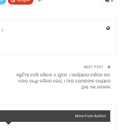
er
Google+
0
0
NEXT POST
ଏକୁଟିଆ ଦେଖି ପଶିଲେ ୪ ଯୁବକ । କାର୍ଯ୍ୟରତା ନର୍ସଙ୍କ ହାତ
ଗୋଡ଼ ବାନ୍ଧି କରିଲେ ରେପ୍ । ଆଉ ସେମାନଙ୍କ ମଧ୍ୟରେ
ଥିଲା ଏକ ନାବାଳକ
More From Author