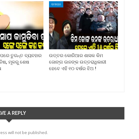
ସମାଚାର
ା ପରେ ତୁରନ୍ତ ବ୍ୟବହାର
ଉତ୍ତର କୋରିଆର ଶାସକ କିମ
ିନିଷ, ମୂଳରୁ ଶେଷ
ଜୋଙ୍ଗ ଉନଙ୍କ ଉତ୍ତରାଧିକାରୀ
ଷ
ହେବେ ଏହି ୧୦ ବର୍ଷର ଝିଅ !
VE A REPLY
ess will not be published.