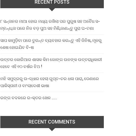
RECENT POSTS
୮ ସନ୍ତାନର ମାଆ ହୋଇ ମଧ୍ୟ ରଖିଲା ପର ପୁରୁଷ ସହ ଅବୈଧ ସ-
ମ୍ବନ୍ଧ,ତା ପରେ ନିଜ ବଡ଼ ପୁଅ ସହ ମିଶି,ଜାଣନ୍ତୁ ପୁରା ଘ-ଟଣା
ସାପ କାମୁଡ଼ିବା ପରେ ତୁରନ୍ତ ବ୍ୟବହାର କରନ୍ତୁ ଏହି ଜିନିଷ, ମୂଳରୁ
ଶେଷ ହୋଇଯିବ ବି-ଷ
ଉତ୍ତର କୋରିଆର ଶାସକ କିମ ଜୋଙ୍ଗ ଉନଙ୍କ ଉତ୍ତରାଧିକାରୀ
ହେବେ ଏହି ୧୦ ବର୍ଷର ଝିଅ !
ମଝି ସମୁଦ୍ରରୁ ଉ-ଦ୍ଧାର ହେଲା ଗୁପ୍ତ-ଚର ଧଳା ପାରା, ଡେଣାରେ
ପାକିସ୍ତାନୀ ଓ ବାଂଲାଦେଶୀ ଭାଷା
ରଙ୍ଗ ବଦଳରେ ର-କ୍ତର ଖେଳ …..
RECENT COMMENTS