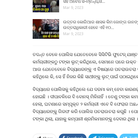
ସହ ଅବୈଧ ସ-ମ୍ବନ୍ଧ,ତା…
Mar 9, 2023
ଉତ୍ତର କୋରିଆର ଶାସକ କିମ ଜୋଙ୍ଗ ଉନଙ
ଉତ୍ତରାଧିକାରୀ ହେବେ ଏହି ୧୦…
Mar 9, 2023
ତଦନ୍ତ ବେଳେ ପୋଲିସ ଯେତେବେଳେ ସିସିଟିଭି ଫୁଟେଜ୍‌ ଯାଞ୍ଚ 
କର୍ମଚାରୀଙ୍କଠୁ ଟଙ୍କା ଲୁଟ୍‌ କରିଥିଲେ, ସେମାନେ ପରେ ଉକ୍
ଆଉ ଯେତେବେଳେ ବିଦ୍ୟାଧରଙ୍କୁ ଏ ବିଷୟରେ ପଚରାଉଚରା କର
କହିଥିଲେ କି, ସେ ହିଁ ନିଜର କିଛି ସାଥୀଙ୍କୁ ଲୁଟ୍‌ ପାଇଁ ପଠାଇଥିଲ
ବିଦ୍ୟାଧର ପୋଲିସକୁ କହିଥିଲେ ଯେ ଦରମା କମ୍‌ ହେବା କାରଣ
ହୋଇଛି । ଦୀପାବଳିରେ ବି ବୋନସ୍‌ ମିଳିନାହିଁ । ତେଣୁ ଟଙ୍
ହେଲା, ଘଟଣାରେ ସମ୍ପୃକ୍ତ ୨ କର୍ମଚାରୀ ଏବେ ବି ଫେରାର ଅଛନ୍ତ
ବିଦ୍ୟାଧରଙ୍କୁ ଗିରଫ କରି ପୋଲିସ ପଚରାଉଚରା କରୁଛି । ପୋଲି
ଟଙ୍କା ଥିଲା, ଯାହାକୁ କମ୍ପାନୀ ଶ୍ରମିକମାନଙ୍କୁ ଦେବାର ଥିଲା 