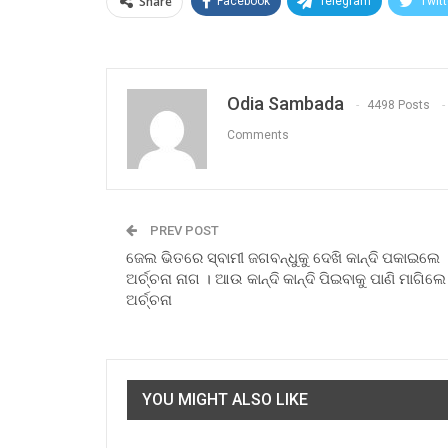
Share
Facebook
Telegram
Twitt
Odia Sambada
4498 Posts
Comments
PREV POST
ଜେଲ ଭିତରେ ସ୍ବାମୀ ଜଗବନ୍ଧୁକୁ ଦେଖି କାନ୍ଦି ପକାଇଲେ
ଅର୍ଚ୍ଚନା ନାଗ । ଆଉ କାନ୍ଦି କାନ୍ଦି ପିଇବାକୁ ପାଣି ମାଗିଲେ
ଅର୍ଚ୍ଚନା
YOU MIGHT ALSO LIKE