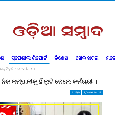
େଶ
ସ୍ପେଶାଲ ରିପୋର୍ଟ
ବିଶେଷ
ଖେଳ ଖବର
ମନୋ
ୀକୁ ହିଁ ଲୁଟି ନେଲେ କର୍ମଚାରୀ ।
 ନିଜ କମ୍ପାନୀକୁ ହିଁ ଲୁଟି ନେଲେ କର୍ମଚାରୀ ।
ସମାଚାର
ସ୍ପେଶାଲ ରିପୋର୍ଟ