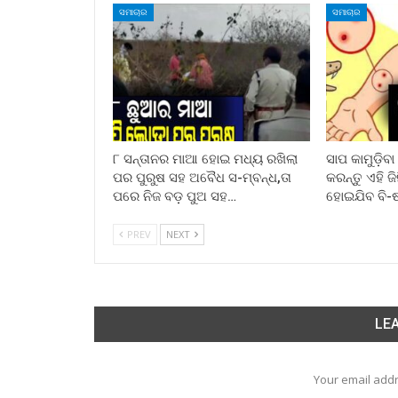
ସମାଚାର
ସମାଚାର
୮ ସନ୍ତାନର ମାଆ ହୋଇ ମଧ୍ୟ ରଖିଲା
ସାପ କାମୁଡ଼ିବ
ପର ପୁରୁଷ ସହ ଅବୈଧ ସ-ମ୍ବନ୍ଧ,ତା
କରନ୍ତୁ ଏହି ଜ
ପରେ ନିଜ ବଡ଼ ପୁଅ ସହ…
ହୋଇଯିବ ବି-
PREV
NEXT
LEA
Your email addr