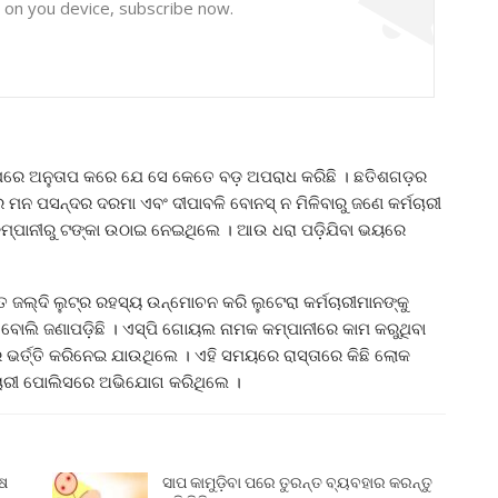
y on you device, subscribe now.
୍ତୁ ପରେ ଅନୁତାପ କରେ ଯେ ସେ କେତେ ବଡ଼ ଅପରାଧ କରିଛି । ଛତିଶଗଡ଼ର
ାରେ ମନ ପସନ୍ଦର ଦରମା ଏବଂ ଦୀପାବଳି ବୋନସ୍‌ ନ ମିଳିବାରୁ ଜଣେ କର୍ମଚାରୀ
ହିଁ କମ୍ପାନୀରୁ ଟଙ୍କା ଉଠାଇ ନେଇଥିଲେ । ଆଉ ଧରା ପଡ଼ିଯିବା ଭୟରେ
ୁତ ଜଲ୍‌ଦି ଲୁଟ୍‌ର ରହସ୍ୟ ଉନ୍ମୋଚନ କରି ଲୁଟେରା କର୍ମଚାରୀମାନଙ୍କୁ
ଲି ଜଣାପଡ଼ିଛି । ଏସ୍‌ପି ଗୋୟଲ ନାମକ କମ୍ପାନୀରେ କାମ କରୁଥିବା
 ଭର୍ତ୍ତି କରିନେଇ ଯାଉଥିଲେ । ଏହି ସମୟରେ ରାସ୍ତାରେ କିଛି ଲୋକ
୍ମଚାରୀ ପୋଲିସରେ ଅଭିଯୋଗ କରିଥିଲେ ।
ୁଷ
ସାପ କାମୁଡ଼ିବା ପରେ ତୁରନ୍ତ ବ୍ୟବହାର କରନ୍ତୁ