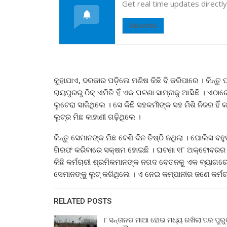
Get real time updates directl
Subscribe
କୁହାଯାଏ, ଦରକାର ପଡ଼ିଲେ ମଣିଷ କିଛି ବି କରିପାରେ । କିନ
ରାୟପୁରରୁ ଠିକ୍‌ ଏମିତି ହିଁ ଏକ ଘଟଣା ସାମ୍ନାକୁ ଆସିଛି । ଏଠ
ଲୁଟେରା ସାଜିଥିଲେ । ସେ କିଛି ସହକର୍ମୀଙ୍କ ସହ ମିଶି ନିଜର 
ଲୁଟ୍‌ର ମିଛ କାହାଣୀ ଗଢ଼ିଥିଲେ ।
କିନ୍ତୁ ସେମାନଙ୍କ ମିଛ ବେଶି ଦିନ ତିଷ୍ଠି ନଥିଲା । ପୋଲିସ ବହ
ଗିରଫ କରିବାରେ ସକ୍ଷମ ହୋଇଛି । ଘଟଣା ୧୮ ଅକ୍ଟୋବରର ବୋ
କିଛି କର୍ମଚାରୀ ଶ୍ରମିକମାନଙ୍କ ନଗଦ ବେତନକୁ ଏକ ବ୍ୟାଗରେ
ସେମାନଙ୍କୁ ଲୁଟ୍‌ କରିଥିଲେ । ଏ ନେଇ କମ୍ପାନୀର ଜଣେ କର
RELATED POSTS
୮ ସନ୍ତାନର ମାଆ ହୋଇ ମଧ୍ୟ ରଖିଲା ପର ପୁର