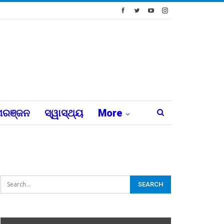
ରଞ୍ଜନ
ସ୍ୱାସ୍ଥ୍ୟ
More