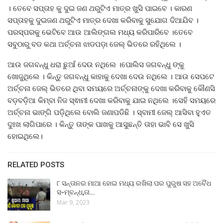
। ତେବେ ସପ୍ତାହ କୁ ଦୁଇ ଜଣ ଥରୁଟିଏ ମାତ୍ର ଖୁସି ପାଇବେ । କାରଣ
ସପ୍ତାହକୁ ଦୁଇଜଣ ଥରୁଟିଏ ମାତ୍ର ଦେଖା କରିବାକୁ ସୁଯୋଗ ଦିଆଯିବ ।
ପରସ୍ପରକୁ ଭେଟିବେ ଆଉ ଆଲିଙ୍ଗଲ ମଧ୍ୟ କରିପାରିବେ ।ତେବେ
ସବୁଠାରୁ ବଡ କଥା ଅର୍ଚ୍ଚନା ଝାଡପଡ଼ା ଜେଲ୍ ଭିତରେ ରହିଥିଲେ ।
ଆଉ ଜଗବନ୍ଧୁ ଧରା ଛୁଆଁ ଦେଉ ନଥିଲେ ।ପୋଲିସ ଜଗବନ୍ଧୁ ଙ୍କୁ
ଖୋଜୁଥିଲେ । କିନ୍ତୁ ଜଗବନ୍ଧୁ କାହାକୁ ଦେଖା ଦେଉ ନଥିଲେ । ଆଉ ସେପଟେ
ଅର୍ଚ୍ଚନା ଜେଲ୍ ଭିତରେ ଥିବା ସମୟରେ ଅର୍ଚ୍ଚନାଙ୍କୁ ଦେଖା କରିବାକୁ କୌଣସି
ବଡ଼ବଡ଼ିଆ କିମ୍ବା ନିଜ ସ୍ଵାମୀ ଦେଖା କରିବାକୁ ଯାଇ ନଥିଲେ ।ସେହି ସମୟରେ
ଅର୍ଚ୍ଚନା ଭାଙ୍ଗି ପଡ଼ିଥିଲେ ବୋଲି ଜଣାପଡିଛି । ସ୍ବାମୀ ଜେଲ୍ ଆସିବା ହୁଏତ
ଦୁଃଖ ଲାଗିପାରେ । କିନ୍ତୁ ତାଙ୍କ ପାଖକୁ ଆସୁଛନ୍ତି ତାହା ଭାବି ସେ ଖୁସି
ହୋଇଥିଲେ।
RELATED POSTS
୮ ସନ୍ତାନର ମାଆ ହୋଇ ମଧ୍ୟ ରଖିଲା ପର ପୁରୁଷ ସହ ଅବୈଧ
ସ-ମ୍ବନ୍ଧ,ତା…
Mar 9, 2023