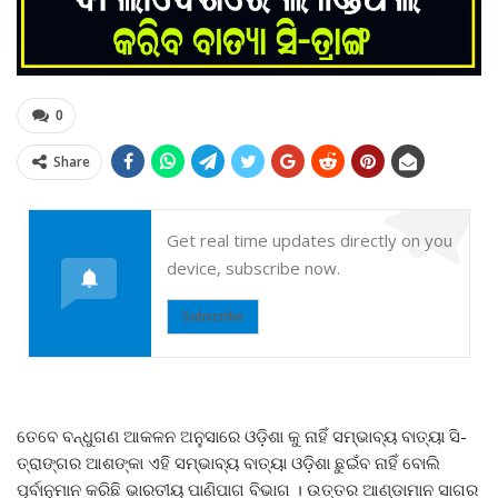
0
Share
Get real time updates directly on you
device, subscribe now.
Subscribe
ତେବେ ବନ୍ଧୁଗଣ ଆକଳନ ଅନୁସାରେ ଓଡ଼ିଶା କୁ ନାହିଁ ସମ୍ଭାବ୍ୟ ବାତ୍ୟା ସି-
ତ୍ରାଙ୍ଗର ଆଶଙ୍କା ଏହି ସମ୍ଭାବ୍ୟ ବାତ୍ୟା ଓଡ଼ିଶା ଛୁଇଁବ ନାହିଁ ବୋଲି
ପୂର୍ବାନୁମାନ କରିଛି ଭାରତୀୟ ପାଣିପାଗ ବିଭାଗ । ଉତ୍ତର ଆଣ୍ଡାମାନ ସାଗର