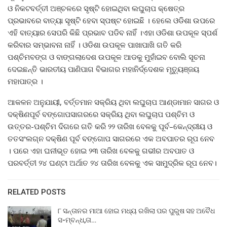
ଓ ନିକଟବର୍ତ୍ତୀ ଅଞ୍ଚଳରେ ସୃଷ୍ଟି ହୋଇଥିବା ଲଘୁଚାପ କ୍ଷେତ୍ର
ପ୍ରଭାବରେ ବାତ୍ୟା ସୃଷ୍ଟି ହେବା ସ୍ପଷ୍ଟ ହୋଇଛି । ହେଲେ ଓଡିଶା ଉପରେ
ଏହି ବାତ୍ୟାର ସେପରି କିଛି ପ୍ରଭାବ ପଡିବ ନାହିଁ ।ଏହା ଓଡିଶା ଉପକୂଳ ସ୍ପର୍ଶ
କରିବାର ସମ୍ଭାବନା ନାହିଁ । ଓଡିଶା ଉପକୂଳ ପାଖାପାଖି ଗତି କରି
ପଶ୍ଚିମବଙ୍ଗ ଓ ବାଙ୍ଗଲାଦେଶ ଉପକୂଳ ଆଡକୁ ମୁହାଁଇବ ବୋଲି ସୂଚନା
ଦେଇଛନ୍ତି ଭାରତୀୟ ପାଣିପାଗ ବିଭାଗର ମହାନିର୍ଦ୍ଦେଶକ ମୃତ୍ୟୁଞ୍ଜୟ
ମହାପାତ୍ର ।
ଆକଳନ ଅନୁଯାୟୀ, ବର୍ତ୍ତମାନ ସକ୍ରିୟ ଥିବା ଲଘୁଚାପ ଆଣ୍ଡାମାନ ସାଗର ଓ
ଦକ୍ଷିଣପୂର୍ବ ବଙ୍ଗୋପସାଗରରେ ସକ୍ରିୟ ଥିବା ଲଘୁଚାପ ପଶ୍ଚିମ ଓ
ଉତ୍ତର-ପଶ୍ଚିମ ଦିଗରେ ଗତି କରି ୨୨ ତାରିଖ ବେଳକୁ ପୂର୍ବ–କେନ୍ଦ୍ରୀୟ ଓ
ତତସଂଲଗ୍ନ ଦକ୍ଷିଣ ପୂର୍ବ ବଙ୍ଗୋପ ସାଗରରେ ଏକ ଅବପାତର ରୂପ ନେବ
। ପରେ ଏହା ଘନୀଭୂତ ହୋଇ ୨୩ ତାରିଖ ବେଳକୁ ଗଭୀର ଅବପାତ ଓ
ପରବର୍ତ୍ତୀ ୨୪ ଘଣ୍ଟା ଅର୍ଥାତ ୨୪ ତାରିଖ ବେଳକୁ ଏକ ସାମୁଦ୍ରିକ ରୂପ ନେବ।
RELATED POSTS
୮ ସନ୍ତାନର ମାଆ ହୋଇ ମଧ୍ୟ ରଖିଲା ପର ପୁରୁଷ ସହ ଅବୈଧ
ସ-ମ୍ବନ୍ଧ,ତା…