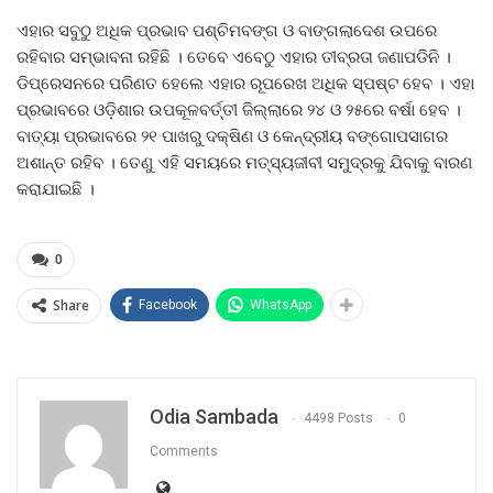
ଏହାର ସବୁଠୁ ଅଧିକ ପ୍ରଭାବ ପଶ୍ଚିମବଙ୍ଗ ଓ ବାଙ୍ଗଲାଦେଶ ଉପରେ
ରହିବାର ସମ୍ଭାବନା ରହିଛି । ତେବେ ଏବେଠୁ ଏହାର ତୀବ୍ରତା ଜଣାପଡିନି ।
ଡିପ୍ରେସନରେ ପରିଣତ ହେଲେ ଏହାର ରୂପରେଖ ଅଧିକ ସ୍ପଷ୍ଟ ହେବ । ଏହା
ପ୍ରଭାବରେ ଓଡ଼ିଶାର ଉପକୂଳବର୍ତ୍ତୀ ଜିଲ୍ଲାରେ ୨୪ ଓ ୨୫ରେ ବର୍ଷା ହେବ ।
ବାତ୍ୟା ପ୍ରଭାବରେ ୨୧ ପାଖରୁ ଦକ୍ଷିଣ ଓ କେନ୍ଦ୍ରୀୟ ବଙ୍ଗୋପସାଗର
ଅଶାନ୍ତ ରହିବ । ତେଣୁ ଏହି ସମୟରେ ମତ୍ସ୍ୟଜୀବୀ ସମୁଦ୍ରକୁ ଯିବାକୁ ବାରଣ
କରାଯାଇଛି ।
0
Share
Facebook
WhatsApp
Odia Sambada
4498 Posts
0
Comments