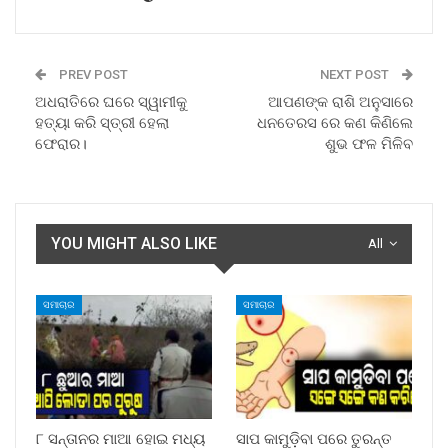
PREV POST
NEXT POST
ଅଧରାତିରେ ଘରେ ସ୍ୱାମୀକୁ
ଆପଣଙ୍କ ରାଶି ଅନୁସାରେ
ହତ୍ୟା କରି ସ୍ତ୍ରୀ ହେଲା
ଧନତେରସ ରେ କଣ କିଣିଲେ
ଫେରାର।
ଶୁଭ ଫଳ ମିଳିବ
YOU MIGHT ALSO LIKE
All
ସମାଚାର
ସମାଚାର
୮ ସନ୍ତାନର ମାଆ ହୋଇ ମଧ୍ୟ
ସାପ କାମୁଡ଼ିବା ପରେ ତୁରନ୍ତ