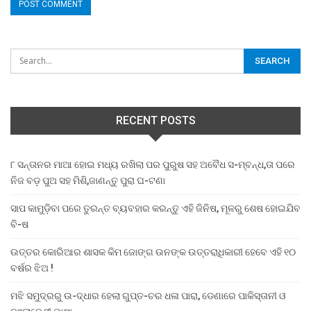
RECENT POSTS
୮ ସନ୍ତାନର ମାଆ ହୋଇ ମଧ୍ୟ ରଖିଲା ପର ପୁରୁଷ ସହ ଅବୈଧ ସ-ମ୍ବନ୍ଧ,ତା ପରେ
ନିଜ ବଡ଼ ପୁଅ ସହ ମିଶି,ଜାଣନ୍ତୁ ପୁରା ଘ-ଟଣା
ସାପ କାମୁଡ଼ିବା ପରେ ତୁରନ୍ତ ବ୍ୟବହାର କରନ୍ତୁ ଏହି ଜିନିଷ, ମୂଳରୁ ଶେଷ ହୋଇଯିବ
ବି-ଷ
ଉତ୍ତର କୋରିଆର ଶାସକ କିମ ଜୋଙ୍ଗ ଉନଙ୍କ ଉତ୍ତରାଧିକାରୀ ହେବେ ଏହି ୧୦
ବର୍ଷର ଝିଅ !
ମଝି ସମୁଦ୍ରରୁ ଉ-ଦ୍ଧାର ହେଲା ଗୁପ୍ତ-ଚର ଧଳା ପାରା, ଡେଣାରେ ପାକିସ୍ତାନୀ ଓ