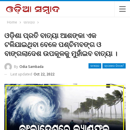
Home
ସମାଚାର
ଓଡ଼ିଶା ପ୍ରତି ବାତ୍ୟା ଆଶଙ୍କା ଏକ
ଟଳିଯାଇଥିବା ବେଳେ ପଶ୍ଚିମବଙ୍ଗ ଓ
ବାଙ୍ଗଲାଦେଶ ଉପକୂଳକୁ ମୁହାଁଇବ ବାତ୍ୟା ।
By
Odia Sambada
ସମାଚାର
ସ୍ପେଶାଲ ରିପୋର୍ଟ
Last updated
Oct 22, 2022