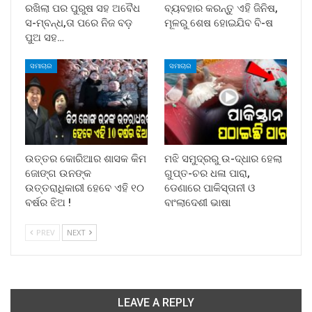
ରଖିଲା ପର ପୁରୁଷ ସହ ଅବୈଧ
ବ୍ୟବହାର କରନ୍ତୁ ଏହି ଜିନିଷ,
ସ-ମ୍ବନ୍ଧ,ତା ପରେ ନିଜ ବଡ଼
ମୂଳରୁ ଶେଷ ହୋଇଯିବ ବି-ଷ
ପୁଅ ସହ…
ସମାଚାର
ସମାଚାର
ଉତ୍ତର କୋରିଆର ଶାସକ କିମ
ମଝି ସମୁଦ୍ରରୁ ଉ-ଦ୍ଧାର ହେଲା
ଜୋଙ୍ଗ ଉନଙ୍କ
ଗୁପ୍ତ-ଚର ଧଳା ପାରା,
ଉତ୍ତରାଧିକାରୀ ହେବେ ଏହି ୧୦
ଡେଣାରେ ପାକିସ୍ତାନୀ ଓ
ବର୍ଷର ଝିଅ !
ବାଂଲାଦେଶୀ ଭାଷା
PREV
NEXT
LEAVE A REPLY