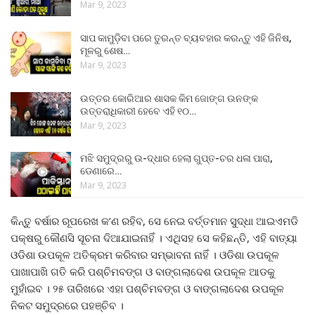
Mar 9, 2023
ସାପ କାମୁଡ଼ିବା ପରେ ତୁରନ୍ତ ବ୍ୟବହାର କରନ୍ତୁ ଏହି ଜିନିଷ,
ମୂଳରୁ ଶେଷ…
Mar 9, 2023
ଉତ୍ତର କୋରିଆର ଶାସକ କିମ ଜୋଙ୍ଗ ଉନଙ୍କ
ଉତ୍ତରାଧିକାରୀ ହେବେ ଏହି ୧୦…
Mar 9, 2023
ମଝି ସମୁଦ୍ରରୁ ଉ-ଦ୍ଧାର ହେଲା ଗୁପ୍ତ-ଚର ଧଳା ପାରା,
ଡେଣାରେ…
Mar 9, 2023
କିନ୍ତୁ ବର୍ଷାର ରୂପରେଖ କ’ଣ ରହିବ, ସେ ନେଇ ବର୍ତ୍ତମାନ ସୁଦ୍ଧା ଆଇଏମଡି
ପକ୍ଷରୁ କୌଣସି ସୂଚନା ଦିଆଯାଇନାହିଁ । ଏଥିସହ ସେ କହିଛନ୍ତି, ଏହି ବାତ୍ୟା
ଓଡିଶା ଉପକୂଳ ଅତିକ୍ରମ କରିବାର ସମ୍ଭାବନା ନାହିଁ । ଓଡିଶା ଉପକୂଳ
ପାଖାପାଖି ଗତି କରି ପଶ୍ଚିମବଙ୍ଗ ଓ ବାଙ୍ଗଲାଦେଶ ଉପକୂଳ ଆଡକୁ
ମୁହାଁଇବ । ୨୫ ତାରିଖରେ ଏହା ପଶ୍ଚିମବଙ୍ଗ ଓ ବାଙ୍ଗଲାଦେଶ ଉପକୂଳ
ନିକଟ ସମୁଦ୍ରରେ ପହଞ୍ଚିବ ।