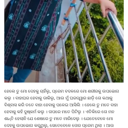
ହେଲେ ତୁ ମୋ ଦେହକୁ ଚାହିଁଲୁ, ପ୍ରେମ ବଦଳରେ ମୋ ଶରୀରକୁ ଉପଭୋଗ
କଲୁ । ବାହାଘର ହେବାକୁ ଡାକିଲୁ, ଆଉ ମୁଁ ଘରଦ୍ୱାର ଛାଡ଼ି ତୋ କଥାକୁ
ବିଶ୍ବାସ କରି ତତେ ବାହା ହେବାକୁ ପଳେଇ ଆସିଲି । ହେଲେ ତୁ ମତେ ବାହା
ହେବାକୁ କହି ଦୁଷ୍କର୍ମ କଲୁ । ତାପରେ ମତେ ପିଟିଲୁ । ଏତିକିରେ ତୋ ମନ
ଶାନ୍ତି ହେଲାନି ଯେ ଶେଷରେ ତୁ ମତେ ମାରିଦେଲୁ । ଯେତେବେଳେ ମୋ
ଦେହକୁ ଉପଭୋଗ କରୁଥିଲୁ, ସେତେବେଳେ ତୋର ପ୍ରେମ ଥିଲା । ଆଉ