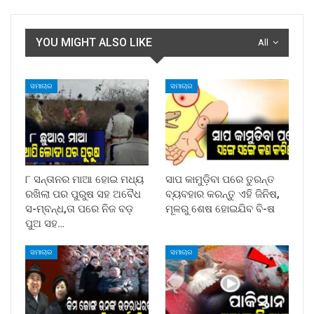
YOU MIGHT ALSO LIKE
All
ସମାଚାର
ସମାଚାର
୮ ସନ୍ତାନର ମାଆ ହୋଇ ମଧ୍ୟ
ସାପ କାମୁଡ଼ିବା ପରେ ତୁରନ୍ତ
ରଖିଲା ପର ପୁରୁଷ ସହ ଅବୈଧ
ବ୍ୟବହାର କରନ୍ତୁ ଏହି ଜିନିଷ,
ସ-ମ୍ବନ୍ଧ,ତା ପରେ ନିଜ ବଡ଼
ମୂଳରୁ ଶେଷ ହୋଇଯିବ ବି-ଷ
ପୁଅ ସହ…
ସମାଚାର
ସମାଚାର