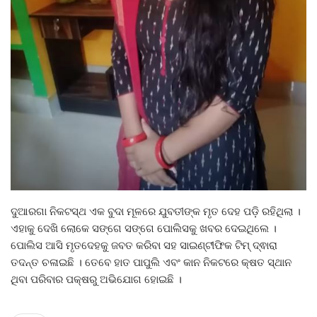
ଦୁଆରଗା ନିକଟସ୍ଥ ଏକ ବୁଦା ମୂଳରେ ଯୁବତୀଙ୍କ ମୃତ ଦେହ ପଡ଼ି ରହିଥିଲା ।
ଏହାକୁ ଦେଖି ଲୋକେ ସଙ୍ଗେ ସଙ୍ଗେ ପୋଲିସକୁ ଖବର ଦେଇଥିଲେ ।
ପୋଲିସ ଆସି ମୃତଦେହକୁ ଜବତ କରିବା ସହ ସାଇଣ୍ଟୀଫିକ ଟିମ୍ ଦ୍ଵାରା
ତଦନ୍ତ ଚଳାଇଛି । ତେବେ ହାତ ପାପୁଲି ଏବଂ କାନ ନିକଟରେ କ୍ଷତ ସ୍ଥାନ
ଥିବା ପରିବାର ପକ୍ଷରୁ ଅଭିଯୋଗ ହୋଇଛି ।