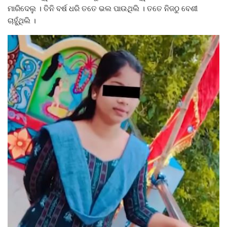
ମାରିଦେଲୁ । ତିନି ବର୍ଷ ଧରି ତତେ ଭଲ ପାଉଥିଲି । ତତେ ନିଜଠୁ ବେଶୀ
ଚାହୁଁଥିଲି ।