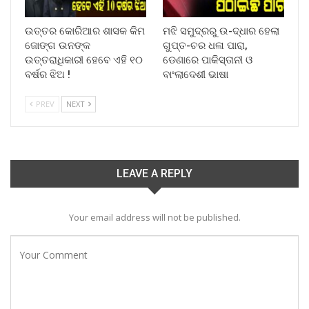
ଉତ୍ତର କୋରିଆର ଶାସକ କିମ
ମଝି ସମୁଦ୍ରରୁ ଉ-ଦ୍ଧାର ହେଲା
ଜୋଙ୍ଗ ଉନଙ୍କ
ଗୁପ୍ତ-ଚର ଧଳା ପାରା,
ଉତ୍ତରାଧିକାରୀ ହେବେ ଏହି ୧୦
ଡେଣାରେ ପାକିସ୍ତାନୀ ଓ
ବର୍ଷର ଝିଅ !
ବାଂଲାଦେଶୀ ଭାଷା
PREV
NEXT
LEAVE A REPLY
Your email address will not be published.