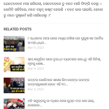
ଯେତେବେଳେ ମଜା ସରିଗଲା, ସେତେବେଳେ ତୁ ମତେ ମାରି ଫିଙ୍ଗି ଦେଲୁ ।
କେମିତି ସହିବିରେ, ମତେ ବହୁତ୍ କଷ୍ଟ ହେଉଛି । ତତେ ଭଲ ପାଇଲି, ହେଲେ
ତୁ ମତେ ଦୁଷ୍କର୍ମ କରି ମାରିଦେଲୁ ।”
RELATED POSTS
୮ ସନ୍ତାନର ମାଆ ହୋଇ ମଧ୍ୟ ରଖିଲା ପର ପୁରୁଷ ସହ ଅବୈଧ
ସ-ମ୍ବନ୍ଧ,ତା…
Mar 9, 2023
ସାପ କାମୁଡ଼ିବା ପରେ ତୁରନ୍ତ ବ୍ୟବହାର କରନ୍ତୁ ଏହି ଜିନିଷ,
ମୂଳରୁ ଶେଷ…
Mar 9, 2023
ଉତ୍ତର କୋରିଆର ଶାସକ କିମ ଜୋଙ୍ଗ ଉନଙ୍କ
ଉତ୍ତରାଧିକାରୀ ହେବେ ଏହି ୧୦…
Mar 9, 2023
ମଝି ସମୁଦ୍ରରୁ ଉ-ଦ୍ଧାର ହେଲା ଗୁପ୍ତ-ଚର ଧଳା ପାରା,
ଡେଣାରେ…