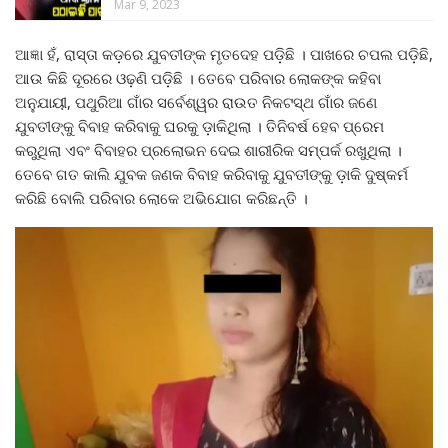
Mar 9, 2023
ଆଜ୍ଞା ହଁ, ରାସ୍ତା କଡ଼ରେ ଯୁବତୀଙ୍କ ମୃତଦେହ ପଡ଼ିଛି । ପାଖରେ ଚପଲ ପଡ଼ିଛି,
ଆଉ କିଛି ଦୂରରେ ଓଢ଼ଣି ପଡ଼ିଛି । ତେବେ ପରିବାର ଲୋକଙ୍କ କହିବା
ଅନୁଯାୟୀ, ପଥୁରିଆ ଗାଁର ସର୍ବେଶ୍ୱର ରାଉତ ନିକଟସ୍ଥ ଗାଁର ଜଣେ
ଯୁବତୀଙ୍କୁ ବିବାହ କରିବାକୁ ଘରକୁ ଡ଼ାକିଥିଲା । ତିନିବର୍ଷ ହେବ ପ୍ରେମ
କରୁଥିଲା ଏବଂ ବିବାହର ପ୍ରଲୋଭନ ଦେଇ ଶାରୀରିକ ସମ୍ପର୍କ ରଖୁଥିଲା ।
ତେବେ ଗତ କାଲି ଯୁବକ ଜଣକ ବିବାହ କରିବାକୁ ଯୁବତୀଙ୍କୁ ଡ଼ାକି ଦୁଷ୍କର୍ମ
କରିଛି ବୋଲି ପରିବାର ଲୋକେ ଅଭିଯୋଗ କରିଛନ୍ତି ।