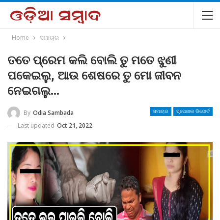
Home
ସମାଚାର
ତତେ ପ୍ରେମ କଲି ବୋଲି ତୁ ମତେ ଝୁଣୀ
ପକେଇଲୁ, ଆଉ ଶେଷରେ ତୁ ମୋ ଜୀବନ
ନେଇଗଲୁ…
By
Odia Sambada
ସମାଚାର
ସ୍ପେଶାଲ ରିପୋର୍ଟ
Last updated
Oct 21, 2022