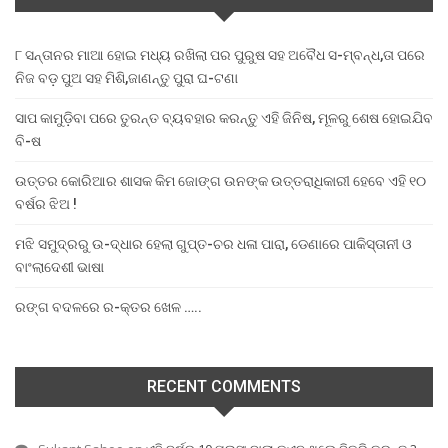
୮ ସନ୍ତାନର ମାଆ ହୋଇ ମଧ୍ୟ ରଖିଲା ପର ପୁରୁଷ ସହ ଅବୈଧ ସ-ମ୍ବନ୍ଧ,ତା ପରେ
ନିଜ ବଡ଼ ପୁଅ ସହ ମିଶି,ଜାଣନ୍ତୁ ପୁରା ଘ-ଟଣା
ସାପ କାମୁଡ଼ିବା ପରେ ତୁରନ୍ତ ବ୍ୟବହାର କରନ୍ତୁ ଏହି ଜିନିଷ, ମୂଳରୁ ଶେଷ ହୋଇଯିବ
ବି-ଷ
ଉତ୍ତର କୋରିଆର ଶାସକ କିମ ଜୋଙ୍ଗ ଉନଙ୍କ ଉତ୍ତରାଧିକାରୀ ହେବେ ଏହି ୧୦
ବର୍ଷର ଝିଅ !
ମଝି ସମୁଦ୍ରରୁ ଉ-ଦ୍ଧାର ହେଲା ଗୁପ୍ତ-ଚର ଧଳା ପାରା, ଡେଣାରେ ପାକିସ୍ତାନୀ ଓ
ବାଂଲାଦେଶୀ ଭାଷା
ରଙ୍ଗ ବଦଳରେ ର-କ୍ତର ଖେଳ …..
RECENT COMMENTS