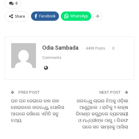
0
Share
Facebook
WhatsApp
Odia Sambada
4498 Posts
0
Comments
PREV POST
NEXT POST
ଘନ ଘନ ଜେରାରେ ଝାଳ ନାଳ
ଜଗବନ୍ଧୁ ଚାଇନା ଝିଅକୁ ଓଡ଼ିଶା
ହୋଇଗଲେ ଜଗବନ୍ଧୁ, ପୋଲିସ
ଆଣୁଥିଲେ । ରାତିକୁ ୨ ଲକ୍ଷ
ଆଗରେ ରଖିଲେ ଏମିତି ସବୁ
ଡିମାଣ୍ଡ କରୁଥିଲେ ବ୍ୟବସାୟୀ
ତଥ୍ୟ
ଓ ମନ୍ତ୍ରୀଙ୍କ ଠାରୁ । ଗିରଫ
ପରେ ସତ ସାମ୍ନାକୁ ଆସିଲା