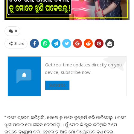
0
Share
Get real time updates directly on you
device, subscribe now.
Subscribe
” ତତେ ପ୍ରେମ କରିଥିଲି, ହେଲେ ତୁ ମତେ ଦୁଷ୍କର୍ମ କରି ମାରିଦେଲୁ । ମତେ
ଝୁଣୀ ପକାଇ ମୋ ଜୀବନ ନେଇଗଲୁ । ମୁଁ ତୋର କି ଭୁଲ କରିଥିଲି ? ତୋ
ଉପରେ ବିଶ୍ୱାସ କଲି, ହେଲେ ତୁ ଆଜି ମୋ ବିଶ୍ୱାସରେ ବିଷ ଦେଇ