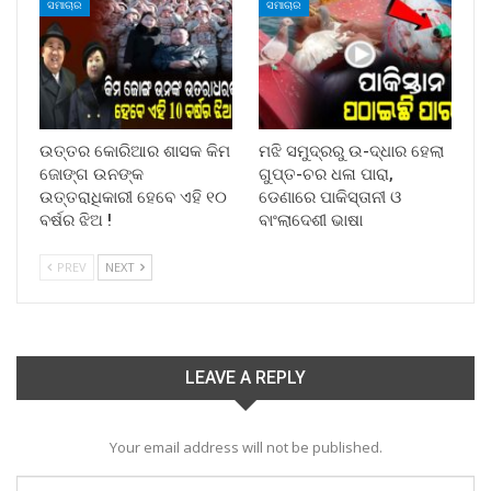
ସମାଚାର
ସମାଚାର
ଉତ୍ତର କୋରିଆର ଶାସକ କିମ
ମଝି ସମୁଦ୍ରରୁ ଉ-ଦ୍ଧାର ହେଲା
ଜୋଙ୍ଗ ଉନଙ୍କ
ଗୁପ୍ତ-ଚର ଧଳା ପାରା,
ଉତ୍ତରାଧିକାରୀ ହେବେ ଏହି ୧୦
ଡେଣାରେ ପାକିସ୍ତାନୀ ଓ
ବର୍ଷର ଝିଅ !
ବାଂଲାଦେଶୀ ଭାଷା
PREV
NEXT
LEAVE A REPLY
Your email address will not be published.