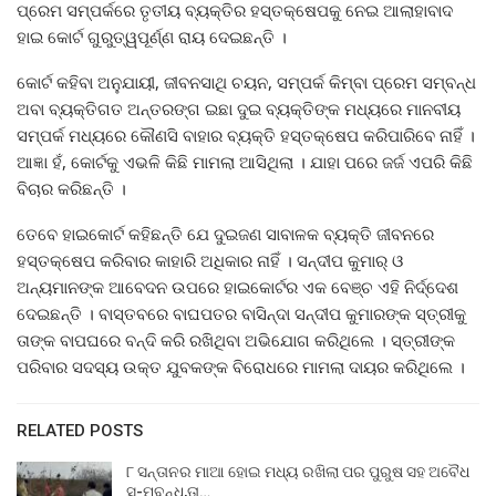
ପ୍ରେମ ସମ୍ପର୍କରେ ତୃତୀୟ ବ୍ୟକ୍ତିର ହସ୍ତକ୍ଷେପକୁ ନେଇ ଆଲାହାବାଦ
ହାଇ କୋର୍ଟ ଗୁରୁତ୍ୱପୂର୍ଣ୍ଣ ରାୟ ଦେଇଛନ୍ତି ।
କୋର୍ଟ କହିବା ଅନୁଯାୟୀ, ଜୀବନସାଥି ଚୟନ, ସମ୍ପର୍କ କିମ୍ବା ପ୍ରେମ ସମ୍ବନ୍ଧ
ଅବା ବ୍ୟକ୍ତିଗତ ଅନ୍ତରଙ୍ଗ ଇଛା ଦୁଇ ବ୍ୟକ୍ତିଙ୍କ ମଧ୍ୟରେ ମାନବୀୟ
ସମ୍ପର୍କ ମଧ୍ୟରେ କୌଣସି ବାହାର ବ୍ୟକ୍ତି ହସ୍ତକ୍ଷେପ କରିପାରିବେ ନାହିଁ ।
ଆଜ୍ଞା ହଁ, କୋର୍ଟକୁ ଏଭଳି କିଛି ମାମଲା ଆସିଥିଲା । ଯାହା ପରେ ଜର୍ଜ ଏପରି କିଛି
ବିଚାର କରିଛନ୍ତି ।
ତେବେ ହାଇକୋର୍ଟ କହିଛନ୍ତି ଯେ ଦୁଇଜଣ ସାବାଳକ ବ୍ୟକ୍ତି ଜୀବନରେ
ହସ୍ତକ୍ଷେପ କରିବାର କାହାରି ଅଧିକାର ନାହିଁ । ସନ୍ଦୀପ କୁମାର୍ ଓ
ଅନ୍ୟମାନଙ୍କ ଆବେଦନ ଉପରେ ହାଇକୋର୍ଟର ଏକ ବେଞ୍ଚ ଏହି ନିର୍ଦ୍ଦେଶ
ଦେଇଛନ୍ତି । ବାସ୍ତବରେ ବାଘପତର ବାସିନ୍ଦା ସନ୍ଦୀପ କୁମାରଙ୍କ ସ୍ତ୍ରୀକୁ
ତାଙ୍କ ବାପଘରେ ବନ୍ଦି କରି ରଖିଥିବା ଅଭିଯୋଗ କରିଥିଲେ । ସ୍ତ୍ରୀଙ୍କ
ପରିବାର ସଦସ୍ୟ ଉକ୍ତ ଯୁବକଙ୍କ ବିରୋଧରେ ମାମଲା ଦାୟର କରିଥିଲେ ।
RELATED POSTS
୮ ସନ୍ତାନର ମାଆ ହୋଇ ମଧ୍ୟ ରଖିଲା ପର ପୁରୁଷ ସହ ଅବୈଧ
ସ-ମ୍ବନ୍ଧ,ତା…