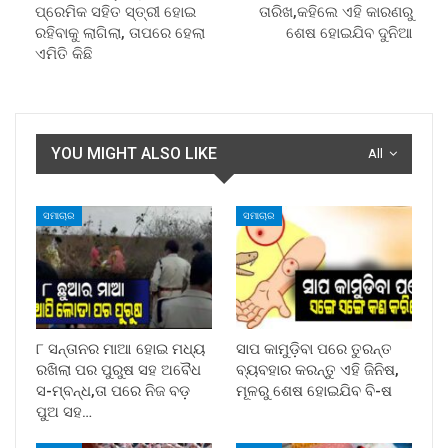
ପ୍ରେମିକ ସହିତ ସ୍ତ୍ରୀ ହୋଇ
ତାରିଖ,କହିଲେ ଏହି କାରଣରୁ
ରହିବାକୁ ଲାଗିଲା, ତାପରେ ହେଲା
ଶେଷ ହୋଇଯିବ ଦୁନିଆ
ଏମିତି କିଛି
YOU MIGHT ALSO LIKE
All
ସମାଚାର
ସମାଚାର
୮ ସନ୍ତାନର ମାଆ ହୋଇ ମଧ୍ୟ
ସାପ କାମୁଡ଼ିବା ପରେ ତୁରନ୍ତ
ରଖିଲା ପର ପୁରୁଷ ସହ ଅବୈଧ
ବ୍ୟବହାର କରନ୍ତୁ ଏହି ଜିନିଷ,
ସ-ମ୍ବନ୍ଧ,ତା ପରେ ନିଜ ବଡ଼
ମୂଳରୁ ଶେଷ ହୋଇଯିବ ବି-ଷ
ପୁଅ ସହ…