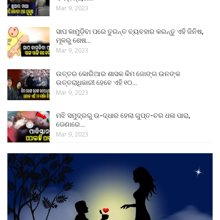
Mar 9, 2023
ସାପ କାମୁଡ଼ିବା ପରେ ତୁରନ୍ତ ବ୍ୟବହାର କରନ୍ତୁ ଏହି ଜିନିଷ,
ମୂଳରୁ ଶେଷ…
Mar 9, 2023
ଉତ୍ତର କୋରିଆର ଶାସକ କିମ ଜୋଙ୍ଗ ଉନଙ୍କ
ଉତ୍ତରାଧିକାରୀ ହେବେ ଏହି ୧୦…
Mar 9, 2023
ମଝି ସମୁଦ୍ରରୁ ଉ-ଦ୍ଧାର ହେଲା ଗୁପ୍ତ-ଚର ଧଳା ପାରା,
ଡେଣାରେ…
Mar 9, 2023