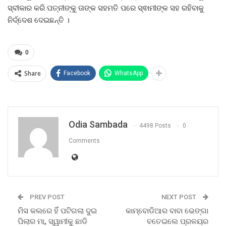
ସ୍ବୀକାର କରି ପତ୍ନୀଙ୍କୁ ତାଙ୍କ ସହମତି ପରେ ସ୍ଵାମୀଙ୍କ ସହ ରହିବାକୁ
ନିର୍ଦ୍ଦେଶ ଦେଇଛନ୍ତି ।
0
Share
Facebook
WhatsApp
Odia Sambada
4498 Posts
0
Comments
PREV POST
NEXT POST
ମିସ କଲରେ ହିଁ ପଟିଗଲା ଦୁଇ
କାମ୍ବୋଡିଆର ବାବା ଭେଙ୍ଗା
ପିଲାର ମା, ସ୍ୱାମୀକୁ ଛାଡି
ବତେଇଲେ ପ୍ରଳୟର