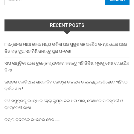
RECENT POSTS
୮ ସନ୍ତାନର ମାଆ ହୋଇ ମଧ୍ୟ ରଖିଲା ପର ପୁରୁଷ ସହ ଅବୈଧ ସ-ମ୍ବନ୍ଧ,ତା ପରେ
ନିଜ ବଡ଼ ପୁଅ ସହ ମିଶି,ଜାଣନ୍ତୁ ପୁରା ଘ-ଟଣା
ସାପ କାମୁଡ଼ିବା ପରେ ତୁରନ୍ତ ବ୍ୟବହାର କରନ୍ତୁ ଏହି ଜିନିଷ, ମୂଳରୁ ଶେଷ ହୋଇଯିବ
ବି-ଷ
ଉତ୍ତର କୋରିଆର ଶାସକ କିମ ଜୋଙ୍ଗ ଉନଙ୍କ ଉତ୍ତରାଧିକାରୀ ହେବେ ଏହି ୧୦
ବର୍ଷର ଝିଅ !
ମଝି ସମୁଦ୍ରରୁ ଉ-ଦ୍ଧାର ହେଲା ଗୁପ୍ତ-ଚର ଧଳା ପାରା, ଡେଣାରେ ପାକିସ୍ତାନୀ ଓ
ବାଂଲାଦେଶୀ ଭାଷା
ରଙ୍ଗ ବଦଳରେ ର-କ୍ତର ଖେଳ …..