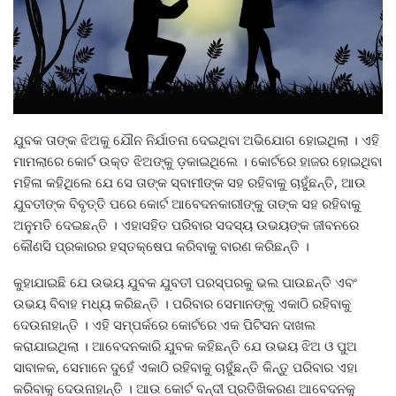
ଯୁବକ ତାଙ୍କ ଝିଅକୁ ଯୌନ ନିର୍ଯାତନା ଦେଇଥିବା ଅଭିଯୋଗ ହୋଇଥିଲା । ଏହି
ମାମଲାରେ କୋର୍ଟ ଉକ୍ତ ଝିଅଙ୍କୁ ଡ଼କାଇଥିଲେ । କୋର୍ଟରେ ହାଜର ହୋଇଥିବା
ମହିଳା କହିଥିଲେ ଯେ ସେ ତାଙ୍କ ସ୍ବାମୀଙ୍କ ସହ ରହିବାକୁ ଚାହୁଁଛନ୍ତି, ଆଉ
ଯୁବତୀଙ୍କ ବିବୃତ୍ତି ପରେ କୋର୍ଟ ଆବେଦନକାରୀଙ୍କୁ ତାଙ୍କ ସହ ରହିବାକୁ
ଅନୁମତି ଦେଇଛନ୍ତି । ଏହାସହିତ ପରିବାର ସଦସ୍ୟ ଉଭୟଙ୍କ ଜୀବନରେ
କୌଣସି ପ୍ରକାରର ହସ୍ତକ୍ଷେପ କରିବାକୁ ବାରଣ କରିଛନ୍ତି ।
କୁହାଯାଇଛି ଯେ ଉଭୟ ଯୁବକ ଯୁବତୀ ପରସ୍ପରକୁ ଭଲ ପାଉଛନ୍ତି ଏବଂ
ଉଭୟ ବିବାହ ମଧ୍ୟ କରିଛନ୍ତି । ପରିବାର ସେମାନଙ୍କୁ ଏକାଠି ରହିବାକୁ
ଦେଉନାହାନ୍ତି । ଏହି ସମ୍ପର୍କରେ କୋର୍ଟରେ ଏକ ପିଟିସନ ଦାଖଲ
କରାଯାଇଥିଲା । ଆବେଦନକାରି ଯୁବକ କହିଛନ୍ତି ଯେ ଉଭୟ ଝିଅ ଓ ପୁଅ
ସାବାଳକ, ସେମାନେ ଦୁହେଁ ଏକାଠି ରହିବାକୁ ଚାହୁଁଛନ୍ତି କିନ୍ତୁ ପରିବାର ଏହା
କରିବାକୁ ଦେଉନାହାନ୍ତି । ଆଉ କୋର୍ଟ ବନ୍ଦୀ ପ୍ରତିଖିକରଣ ଆବେଦନକୁ