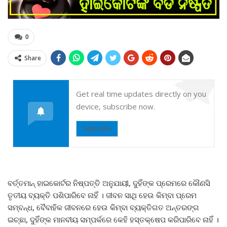
0
Share
Get real time updates directly on you
device, subscribe now.
Subscribe
ବର୍ତ୍ତମାନ୍ ହାଇକୋର୍ଟର ନିଷ୍ପତ୍ତି ଅନୁଯାୟୀ, ଦୁହିଁଙ୍କ ପ୍ରେମରେ କୌଣସି
ତୃତୀୟ ବ୍ୟକ୍ତି ପଶିପାରିବେ ନାହିଁ । ଜୀବନ ସାଥି ହେଉ କିମ୍ବା ପ୍ରେମ
ସମ୍ବନ୍ଧ, ବୈବାହିକ ଜୀବନରେ ହେଉ କିମ୍ବା ବ୍ୟକ୍ତିଗତ ଅନ୍ତରଙ୍ଗ
ଇଚ୍ଛା, ଦୁହିଁଙ୍କ ମାନବୀୟ ସମ୍ପର୍କରେ କେହି ହସ୍ତକ୍ଷେପ କରିପାରିବେ ନାହିଁ ।