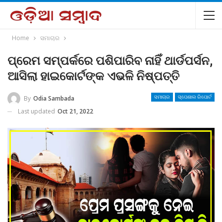
Home
ସମାଚାର
ପ୍ରେମ ସମ୍ପର୍କରେ ପଶିପାରିବ ନାହିଁ ଥାର୍ଡପର୍ସନ,
ଆସିଲା ହାଇକୋର୍ଟଙ୍କ ଏଭଳି ନିଷ୍ପତ୍ତି
By
Odia Sambada
ସମାଚାର
ସ୍ପେଶାଲ ରିପୋର୍ଟ
Last updated
Oct 21, 2022