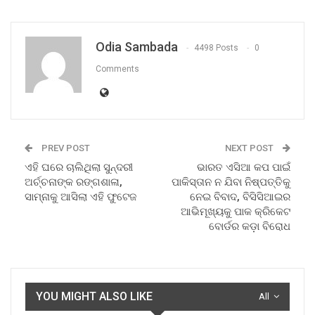
Odia Sambada
4498 Posts
0
Comments
PREV POST
NEXT POST
ଏହି ଘରେ ଚାଲିଥିଲା ସୁନ୍ଦରୀ
ଭାରତ ଏସିଆ କପ ପାଇଁ
ଅର୍ଚ୍ଚନାଙ୍କ ରଙ୍ଗଶାଳା,
ପାକିସ୍ତାନ ନ ଯିବା ନିଷ୍ପତ୍ତିକୁ
ସାମ୍ନାକୁ ଆସିଲା ଏହି ଫୁଟେଜ
ନେଇ ବିବାଦ, ବିସିସିଆଇର
ଆଭିମୂଖ୍ୟକୁ ପାକ କ୍ରିକେଟ
ବୋର୍ଡର କଡ଼ା ବିରୋଧ
YOU MIGHT ALSO LIKE
All