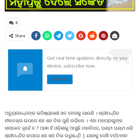
0
Share
Get real time updates directly on you
device, subscribe now.
Subscribe
ଅଚ୍ୟୁତାନନ୍ଦଙ୍କ ଭବିଷ୍ୟବାଣୀ ସତ ହେବାକୁ ଯାଉଛି । ଶ୍ରୀମନ୍ଦିର
ନୀଳଚକ୍ର ଉପରେ ଶହ ଶହ ଚିଲ ପୁଣି ଉଡ଼ିଲେ । ଏହା ମହାପ୍ରଭୁଙ୍କ
ସଙ୍କେତ ନୁହେଁ ତ ? ଆଜ୍ଞା ହଁ ଓଡ଼ିଶାକୁ ଆସୁଛି ମହାବିପଦ, ଘଣ୍ଟା ଘଣ୍ଟା ଧରି
ଶ୍ରୀମନ୍ଦିର ଉପରେ ଶହ ଶହ ଚିଲ ଉଡୁଛନ୍ତି | ଯାହାକୁ ଦେଖି ବର୍ତ୍ତମାନ