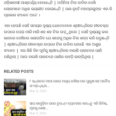
ଓଡ଼ିଶାବାସୀ ଆଶ୍ଚର୍ଯ୍ୟ ହେଉଛନ୍ତି | ଅଦିନିଆ ଚିଲ ଉଡିବା ଦେଖି
ଲୋକମାନେ ଅଧିକ ଭୟଭୀତ ହୋଇଛନ୍ତି | ଜଣା ନୁହେଁ ମହାପ୍ରଭୁଙ୍କ ଏହା କି
ପ୍ରକାର ସଂକେତ ଅଟେ ।
ଏହା ହେଉଛି ସେହି ସମୟର ଦୃଶ୍ୟ ଯେତେବେଳେ ଶ୍ରୀମନ୍ଦିରର ନୀଳଚକ୍ର
ଉପରେ ଘେରା ମାରି ମାରି ଶହ ଶହ ଚିଲ ଉଡ଼ୁଥିଲେ | ସେହି ଦୃଶ୍ୟକୁ ଭଲ
ଭାବରେ ଦେଖିଲେ ଜଣାପଡିବ ଯେ ଶହେରୁ ଅଧିକ ଚିଲ ଶବ୍ଦ କରି ଉଡୁଛନ୍ତି
| ଶ୍ରୀମନ୍ଦିରର ନୀଳଚକ୍ର ଉପରେ ଚିଲ ଉଡିବା ହେଉଛି ଏକ ଅଶୁଭ
ସଂକେତ | ଏଇ କିଛି ଦିନ ପୂର୍ବରୁ ଶ୍ରୀମନ୍ଦିରର ବାଇଶି ପାହାଚରେ ପାଣି
ପଶିଥିଲା | ଆଉ ବାଇଶି ପାହାଚରେ ପାଣିର ଲହଡ଼ି ଭାଙ୍ଗିଥିଲା |
RELATED POSTS
୮ ସନ୍ତାନର ମାଆ ହୋଇ ମଧ୍ୟ ରଖିଲା ପର ପୁରୁଷ ସହ ଅବୈଧ
ସ-ମ୍ବନ୍ଧ,ତା…
Mar 9, 2023
ସାପ କାମୁଡ଼ିବା ପରେ ତୁରନ୍ତ ବ୍ୟବହାର କରନ୍ତୁ ଏହି ଜିନିଷ,
ମୂଳରୁ ଶେଷ…
Mar 9, 2023