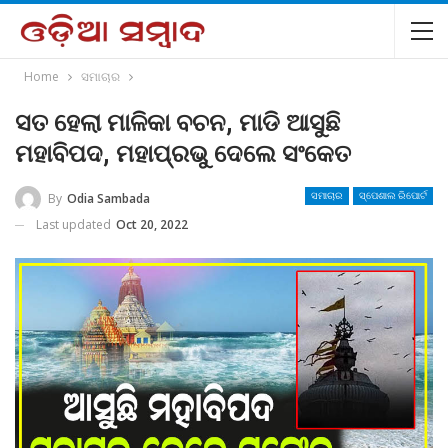
Home
ସମାଚାର
ସତ ହେଲା ମାଳିକା ବଚନ, ମାଡି ଆସୁଛି
ମହାବିପଦ, ମହାପ୍ରଭୁ ଦେଲେ ସଂକେତ
By
Odia Sambada
ସମାଚାର
ସ୍ପେଶାଲ ରିପୋର୍ଟ
Last updated
Oct 20, 2022