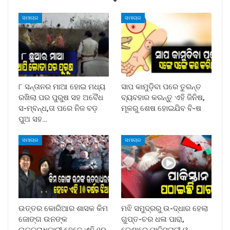
ସମାଚାର
ସମାଚାର
୮ ସନ୍ତାନର ମାଆ ହୋଇ ମଧ୍ୟ
ସାପ କାମୁଡ଼ିବା ପରେ ତୁରନ୍ତ
ରଖିଲା ପର ପୁରୁଷ ସହ ଅବୈଧ
ବ୍ୟବହାର କରନ୍ତୁ ଏହି ଜିନିଷ,
ସ-ମ୍ବନ୍ଧ,ତା ପରେ ନିଜ ବଡ଼
ମୂଳରୁ ଶେଷ ହୋଇଯିବ ବି-ଷ
ପୁଅ ସହ…
ସମାଚାର
ସମାଚାର
ଉତ୍ତର କୋରିଆର ଶାସକ କିମ
ମଝି ସମୁଦ୍ରରୁ ଉ-ଦ୍ଧାର ହେଲା
ଜୋଙ୍ଗ ଉନଙ୍କ
ଗୁପ୍ତ-ଚର ଧଳା ପାରା,
ଉତ୍ତରାଧିକାରୀ ହେବେ ଏହି ୧୦
ଡେଣାରେ ପାକିସ୍ତାନୀ ଓ