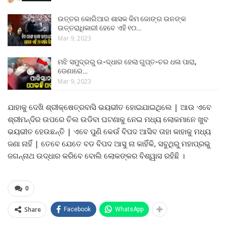
ଉତ୍ତର କୋରିଆର ଶାସକ କିମ ଜୋଙ୍ଗ ଉନଙ୍କ
ଉତ୍ତରାଧିକାରୀ ହେବେ ଏହି ୧୦…
Mar 9, 2023
ମଝି ସମୁଦ୍ରରୁ ଉ-ଦ୍ଧାର ହେଲା ଗୁପ୍ତ-ଚର ଧଳା ପାରା,
ଡେଣାରେ…
Mar 9, 2023
ଯାହାକୁ ଦେଖି ଶ୍ରୀକ୍ଷେତ୍ରବାସି ଭୟଭୀତ ହୋଇଯାଇଥିଲେ | ଆଉ ଏବେ
ଶ୍ରୀମନ୍ଦିର ଉପରେ ଚିଲ ଉଡିବା ଘଟଣାକୁ ନେଇ ମଧ୍ୟ ଲୋକମାନେ ଖୁବ
ଭୟଭୀତ ହେଉଛନ୍ତି | ଏବେ ପୁଣି କେଉଁ ବିପଦ ଆସିବ ତାହା କାହାକୁ ମଧ୍ୟ
ଜଣା ନାହିଁ | ତେବେ ଯେତେ ବଡ ବିପଦ ଆସୁ ନା କାହିଁକି, ସବୁଥିରୁ ମହାପ୍ରଭୁ
ଜଗନ୍ନାଥ ଉଦ୍ଧାର କରିବେ ବୋଲି ଲୋକଙ୍କର ବିଶ୍ୱାସ ରହିଛି ।
0
Share
Facebook
WhatsApp