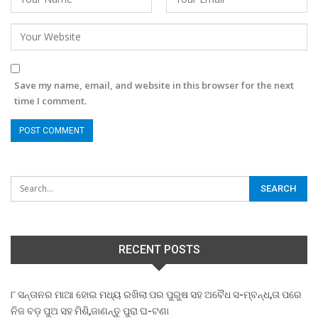
Save my name, email, and website in this browser for the next
time I comment.
RECENT POSTS
୮ ସନ୍ତାନର ମାଆ ହୋଇ ମଧ୍ୟ ରଖିଲା ପର ପୁରୁଷ ସହ ଅବୈଧ ସ-ମ୍ବନ୍ଧ,ତା ପରେ
ନିଜ ବଡ଼ ପୁଅ ସହ ମିଶି,ଜାଣନ୍ତୁ ପୁରା ଘ-ଟଣା