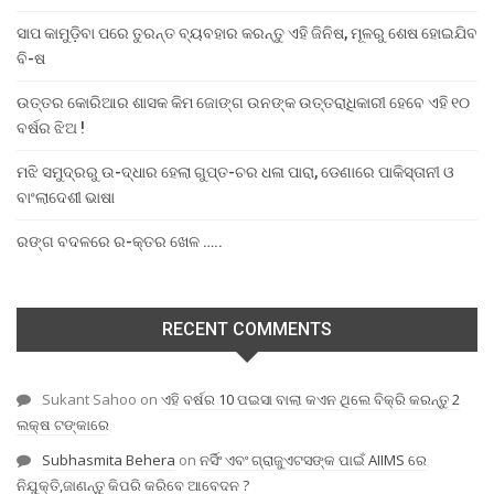
ସାପ କାମୁଡ଼ିବା ପରେ ତୁରନ୍ତ ବ୍ୟବହାର କରନ୍ତୁ ଏହି ଜିନିଷ, ମୂଳରୁ ଶେଷ ହୋଇଯିବ
ବି-ଷ
ଉତ୍ତର କୋରିଆର ଶାସକ କିମ ଜୋଙ୍ଗ ଉନଙ୍କ ଉତ୍ତରାଧିକାରୀ ହେବେ ଏହି ୧୦
ବର୍ଷର ଝିଅ !
ମଝି ସମୁଦ୍ରରୁ ଉ-ଦ୍ଧାର ହେଲା ଗୁପ୍ତ-ଚର ଧଳା ପାରା, ଡେଣାରେ ପାକିସ୍ତାନୀ ଓ
ବାଂଲାଦେଶୀ ଭାଷା
ରଙ୍ଗ ବଦଳରେ ର-କ୍ତର ଖେଳ …..
RECENT COMMENTS
Sukant Sahoo
on
ଏହି ବର୍ଷର 10 ପଇସା ବାଲା କଏନ ଥିଲେ ବିକ୍ରି କରନ୍ତୁ 2
ଲକ୍ଷ ଟଙ୍କାରେ
Subhasmita Behera
on
ନର୍ସିଂ ଏବଂ ଗ୍ରାଜୁଏଟସଙ୍କ ପାଇଁ AIIMS ରେ
ନିଯୁକ୍ତି,ଜାଣନ୍ତୁ କିପରି କରିବେ ଆବେଦନ ?