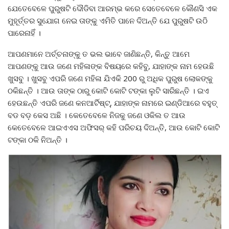
ଯେତେବେଳେ ପୁରୁଷଟି ଦୌଡିବା ଆରମ୍ଭ କରେ ସେତେବେଳେ କୌଣସି ଏକ
ମୁହୂର୍ତ୍ତର ସୁଯୋଗ ନେଇ ତାଙ୍କୁ ଏମିତି ପାନେ ଦିଅନ୍ତି ଯେ ପୁରୁଷଟି ଉଠି
ପାରେନାହିଁ ।
ଆପଣମାନେ ଅର୍ଚ୍ଚନାଙ୍କୁ ତ ଭଲ ଭାବେ ଜାଣିଛନ୍ତି, କିନ୍ତୁ ଆମେ
ଆପଣଙ୍କୁ ଆଉ ଜଣେ ମହିଳାଙ୍କ ବିଷୟରେ କହିବୁ, ଯାହାଙ୍କ ନାମ ହେଉଛି
ଖୁସବୁ । ଖୁସବୁ ଏପରି ଜଣେ ମହିଳା ଯିଏକି 200 ରୁ ଅଧିକ ପୁରୁଷ ଲୋକଙ୍କୁ
ଠକିଛନ୍ତି । ଆଉ ତାଙ୍କ ଠାରୁ କୋଟି କୋଟି ଟଙ୍କା ଲୁଟି ସାରିଛନ୍ତି । ଇଏ
ହେଉଛନ୍ତି ଏପରି ଜଣେ କନଆର୍ଟିଷ୍ଟ୍, ଯାହାଙ୍କ ନାମରେ ଇଣ୍ଡିଆରେ ବହୁତ୍
ବଡ ବଡ଼ କେସ ଅଛି । କେତେବେଳେ ନିଜକୁ ଜଣେ ଓକିଲ ତ ଆଉ
କେତେବେଳେ ଆଇଏଏସ ଅଫିସର୍ କହି ପରିଚୟ ଦିଅନ୍ତି, ଆଉ କୋଟି କୋଟି
ଟଙ୍କା ଠକି ନିଅନ୍ତି ।