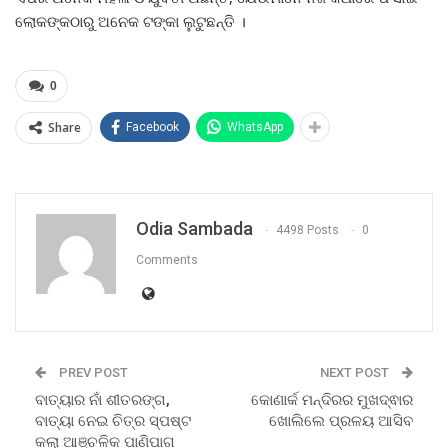
ଲୋକଙ୍କଠାରୁ ଅନେକ ଟଙ୍କା ଲୁଟୁଛନ୍ତି ।
0
Share
Facebook
WhatsApp
Odia Sambada
4498 Posts
0
Comments
PREV POST
NEXT POST
ବାତ୍ୟାର ନାଁ ଶୀତରଙ୍ଗ,
କୋଣାର୍କ ମନ୍ଦିରର ମୁଖଦ୍ଵାର
ବାତ୍ୟା ନେଇ ଚିତ୍ର ସ୍ପଷ୍ଟ
ଖୋଲିଲେ ପ୍ରଳୟ ଆସିବ
କଲା ଆଞ୍ଚଳିକ ପାଣିପାଗ