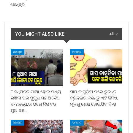
କେନ୍ଦ୍ର
YOU MIGHT ALSO LIKE
All
ସମାଚାର
ସମାଚାର
୮ ସନ୍ତାନର ମାଆ ହୋଇ ମଧ୍ୟ
ସାପ କାମୁଡ଼ିବା ପରେ ତୁରନ୍ତ
ରଖିଲା ପର ପୁରୁଷ ସହ ଅବୈଧ
ବ୍ୟବହାର କରନ୍ତୁ ଏହି ଜିନିଷ,
ସ-ମ୍ବନ୍ଧ,ତା ପରେ ନିଜ ବଡ଼
ମୂଳରୁ ଶେଷ ହୋଇଯିବ ବି-ଷ
ପୁଅ ସହ…
ସମାଚାର
ସମାଚାର