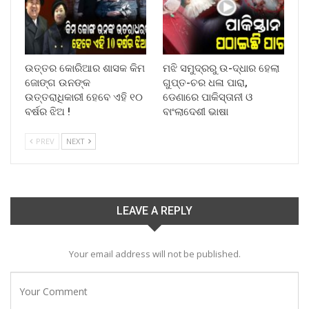
ଉତ୍ତର କୋରିଆର ଶାସକ କିମ
ମଝି ସମୁଦ୍ରରୁ ଉ-ଦ୍ଧାର ହେଲା
ଜୋଙ୍ଗ ଉନଙ୍କ
ଗୁପ୍ତ-ଚର ଧଳା ପାରା,
ଉତ୍ତରାଧିକାରୀ ହେବେ ଏହି ୧୦
ଡେଣାରେ ପାକିସ୍ତାନୀ ଓ
ବର୍ଷର ଝିଅ !
ବାଂଲାଦେଶୀ ଭାଷା
PREV
NEXT
LEAVE A REPLY
Your email address will not be published.