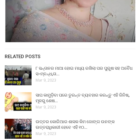
RELATED POSTS
୮ ସନ୍ତାନର ମାଆ ହୋଇ ମଧ୍ୟ ରଖିଲା ପର ପୁରୁଷ ସହ ଅବୈଧ
ସ-ମ୍ବନ୍ଧ,ତା…
Mar 9, 2023
ସାପ କାମୁଡ଼ିବା ପରେ ତୁରନ୍ତ ବ୍ୟବହାର କରନ୍ତୁ ଏହି ଜିନିଷ,
ମୂଳରୁ ଶେଷ…
Mar 9, 2023
ଉତ୍ତର କୋରିଆର ଶାସକ କିମ ଜୋଙ୍ଗ ଉନଙ୍କ
ଉତ୍ତରାଧିକାରୀ ହେବେ ଏହି ୧୦…
Mar 9, 2023