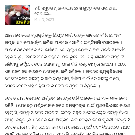
ମଝି ସମୁଦ୍ରରୁ ଉ-ଦ୍ଧାର ହେଲା ଗୁପ୍ତ-ଚର ଧଳା ପାରା,
ଡେଣାରେ…
Mar 9, 2023
ଥରେ ସେ ଜଣେ ବ୍ୟକ୍ତିଙ୍କୁ ଲିଫ୍ଟ ମାଗି ତାଙ୍କ କାରରେ ବସିଲେ ଏବଂ
ତାଙ୍କ ସହ କଥାବାର୍ତ୍ତା କରିବା ଆଳରେ ଗୋଟିଏ ଇଣ୍ଟିମାସି ବଢାଇଲେ ।
ଆଉ ଯେତେବେଳେ ସେ ଜାଣିଲେ ଯେ ପୁରୁଷ ଜଣକ ତାଙ୍କ ପ୍ରତି ଆକର୍ଷିତ
ହେଉଛନ୍ତି, ସେତେବେଳେ କହିଲେ ଯଦି ତୁମେ ମୋ ସହ ଶାରୀରିକ ସମ୍ପର୍କ
ରଖିବାକୁ ଚାହୁଁଛ, ତେବେ ଦୋକାନକୁ ଯାଇ କିଛି କଣ୍ଡୋମ୍ ନେଇଆସ । ଆଉ
ଏହାପରେ ସେ କାରରେ ଅପେକ୍ଷା କରି ରହିଲେ । ତାପରେ ବ୍ୟକ୍ତିଜଣକ
ଯେତେବେଳେ କାରରୁ ବାହାରି କଣ୍ଡୋମ୍ କିଣିବା ପାଇଁ ଦୋକାନକୁ ଗଲେ,
ସେତେବେଳେ ଏହି ମହିଳା କାର ନେଇ ଚମ୍ପଟ ମାରିଥିଲେ ।
ତେବେ ଆମ ଦେଶରେ ଅର୍ଚ୍ଚନା ନାଗଙ୍କ ଭଳି ଅନେକସାରା ମାଳ ମାଳ କେସ
ରହିଛି । ଯେବେଠୁ ଅର୍ଚ୍ଚନାଙ୍କ କେସ ସମସ୍ତଙ୍କ ପାଇଁ ମୁଣ୍ଡବିନ୍ଧାର କାରଣ
ହେଲାଣି, ତାଙ୍କୁ ଅନେକ ପ୍ରଶଂସା କରିବା ସହିତ ଅନେକ ଲୋକ ତାଙ୍କୁ ନିନ୍ଦା
ମଧ୍ୟ କରୁଛନ୍ତି । ତେବେ କଣ ଅର୍ଚ୍ଚନା ଭଳି କେବଳ ଜଣେ ଯୁବତୀ ଅଛନ୍ତି ?
ତେବେ ଆମେ କହିବୁ ଯେ କେବଳ ଆମ ଦେଶରେ ନୁହେଁ ବରଂ ବିଦେଶରେ ମଧ୍ୟ
ଏପରି ଅନେକ ମହିଳା ଓ ଯୁବତୀ ଅଛନ୍ତି, ଯେଉଁମାନେ ନିଜ କଥାରେ ଫସାଇ