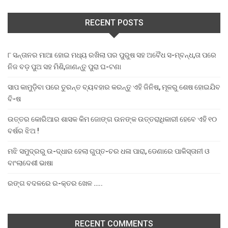
RECENT POSTS
୮ ସନ୍ତାନର ମାଆ ହୋଇ ମଧ୍ୟ ରଖିଲା ପର ପୁରୁଷ ସହ ଅବୈଧ ସ-ମ୍ବନ୍ଧ,ତା ପରେ
ନିଜ ବଡ଼ ପୁଅ ସହ ମିଶି,ଜାଣନ୍ତୁ ପୁରା ଘ-ଟଣା
ସାପ କାମୁଡ଼ିବା ପରେ ତୁରନ୍ତ ବ୍ୟବହାର କରନ୍ତୁ ଏହି ଜିନିଷ, ମୂଳରୁ ଶେଷ ହୋଇଯିବ
ବି-ଷ
ଉତ୍ତର କୋରିଆର ଶାସକ କିମ ଜୋଙ୍ଗ ଉନଙ୍କ ଉତ୍ତରାଧିକାରୀ ହେବେ ଏହି ୧୦
ବର୍ଷର ଝିଅ !
ମଝି ସମୁଦ୍ରରୁ ଉ-ଦ୍ଧାର ହେଲା ଗୁପ୍ତ-ଚର ଧଳା ପାରା, ଡେଣାରେ ପାକିସ୍ତାନୀ ଓ
ବାଂଲାଦେଶୀ ଭାଷା
ରଙ୍ଗ ବଦଳରେ ର-କ୍ତର ଖେଳ …..
RECENT COMMENTS