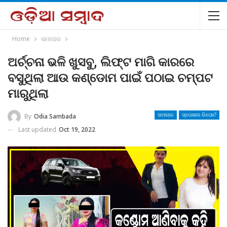
Home
ସମାଚାର
ଅର୍ଚ୍ଚନା ଭଳି ଖୁସବୁ, ଲିଫ୍ଟ ମାଗି କାରରେ
ବସୁଥିଲା ଆଉ କଣ୍ଡୋମ ପାଇଁ ପଠାଇ ଚମ୍ପଟ
ମାରୁଥିଲା
By
Odia Sambada
ସମାଚାର
ସ୍ପେଶାଲ ରିପୋର୍ଟ
Last updated
Oct 19, 2022