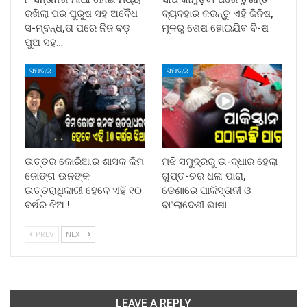
ରଖିଲା ପର ପୁରୁଷ ସହ ଅବୈଧ
ବ୍ୟବହାର କରନ୍ତୁ ଏହି ଜିନିଷ,
ସ-ମ୍ବନ୍ଧ,ତା ପରେ ନିଜ ବଡ଼
ମୂଳରୁ ଶେଷ ହୋଇଯିବ ବି-ଷ
ପୁଅ ସହ…
ସମାଚାର
ସମାଚାର
ଉତ୍ତର କୋରିଆର ଶାସକ କିମ
ମଝି ସମୁଦ୍ରରୁ ଉ-ଦ୍ଧାର ହେଲା
ଜୋଙ୍ଗ ଉନଙ୍କ
ଗୁପ୍ତ-ଚର ଧଳା ପାରା,
ଉତ୍ତରାଧିକାରୀ ହେବେ ଏହି ୧୦
ଡେଣାରେ ପାକିସ୍ତାନୀ ଓ
ବର୍ଷର ଝିଅ !
ବାଂଲାଦେଶୀ ଭାଷା
PREV
NEXT
LEAVE A REPLY