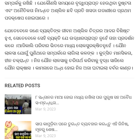
ସମ୍ପର୍କକୁ ରଖିଛି । ଯେକୌଣସି ସମୟରେ ବୃଦ୍ଧିପ୍ରାପ୍ତ ହେଉଥିବା ଦୁଷ୍ଟତା
ଏବଂ ଅନୈତିକତା ନିମନ୍ତେ ଅଶ୍ଲିଳ ଛବି ପ୍ରତି ଖସଡା ଗଡାଣୀରେ ପ୍ରଥମ
ପଦକ୍ଷେପ ହୋଇପାରେ ।
ଯେତେବେଳେ ଜଣେ ବ୍ୟକ୍ତିଙ୍କ ଜୀବନ ଅଶ୍ଲିଳ ଚିତ୍ରର ଆଦର ବିଶିଷ୍ଟ
ହୁଏ, ସେତେବେଳେ ସେହି ବ୍ୟକ୍ତି ଯେ ଉଦ୍ଧାରପ୍ରାପ୍ତ ନୁହେଁ ତାହା ପ୍ରଦର୍ଶନ
କରେ ।ଆଜିକାଲି ପରିବାର ଭିତରେ ମଧ୍ୟ ଲୋକସୁରକ୍ଷିତନୁହେଁ । ଯୌନ
ଲାଳସା ଯୋଗୁଁ ପୁଣିଥରେ ସମ୍ପର୍କରେ ଲାଗିଲା କଳଙ୍କ । କୁତ୍ସିତ ମାନସିକତା,
ହୀନ ଚକ୍ରାନ୍ତ । ନିଜ ଯୌନ ଲାଳସାକୁ ଚରିତାର୍ଥ କରିବାକୁ ବୃଦ୍ଧ ସାଜିଲେ
ଯୌନ ରାକ୍ଷାସ । କାମନାରେ ଅନ୍ଧ ହୋଇ ନିଜ ଅଜା ଘଟାଇଲା ବର୍ବର କାଣ୍ଡ।
RELATED POSTS
୮ ସନ୍ତାନର ମାଆ ହୋଇ ମଧ୍ୟ ରଖିଲା ପର ପୁରୁଷ ସହ ଅବୈଧ
ସ-ମ୍ବନ୍ଧ,ତା…
Mar 9, 2023
ସାପ କାମୁଡ଼ିବା ପରେ ତୁରନ୍ତ ବ୍ୟବହାର କରନ୍ତୁ ଏହି ଜିନିଷ,
ମୂଳରୁ ଶେଷ…
Mar 9, 2023