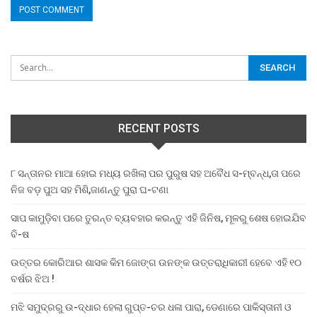
RECENT POSTS
୮ ସନ୍ତାନର ମାଆ ହୋଇ ମଧ୍ୟ ରଖିଲା ପର ପୁରୁଷ ସହ ଅବୈଧ ସ-ମ୍ବନ୍ଧ,ତା ପରେ
ନିଜ ବଡ଼ ପୁଅ ସହ ମିଶି,ଜାଣନ୍ତୁ ପୁରା ଘ-ଟଣା
ସାପ କାମୁଡ଼ିବା ପରେ ତୁରନ୍ତ ବ୍ୟବହାର କରନ୍ତୁ ଏହି ଜିନିଷ, ମୂଳରୁ ଶେଷ ହୋଇଯିବ
ବି-ଷ
ଉତ୍ତର କୋରିଆର ଶାସକ କିମ ଜୋଙ୍ଗ ଉନଙ୍କ ଉତ୍ତରାଧିକାରୀ ହେବେ ଏହି ୧୦
ବର୍ଷର ଝିଅ !
ମଝି ସମୁଦ୍ରରୁ ଉ-ଦ୍ଧାର ହେଲା ଗୁପ୍ତ-ଚର ଧଳା ପାରା, ଡେଣାରେ ପାକିସ୍ତାନୀ ଓ