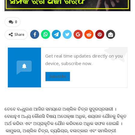
0
Share
Get real time updates directly on you
device, subscribe now.
Subscribe
ତେବେ ବନ୍ଧୁଗଣ ଆଜିର ସମୟରେ ଅଶ୍ଲିଳ ଚିତ୍ର ସୁଦୂରପ୍ରସାରୀ ।
ବୋଧହୁଏ ଅନ୍ୟ କୌଣସି ବିଷୟ ଅପେକ୍ଷା ଅଧିକ, ଶୟତାନ ଯୌନକୁ ବିକୃତ
ଅର୍ଥ କରିବା ଏବଂ ଅପ୍ରାକୃତିକ ଯୌନ କରିବାରେ ଅଧିକ ସଫଳ ହୋଇଛି ।
କାମୁକତା, ଅଶ୍ଲିଳ ଚିତ୍ର, ବ୍ୟଭିଚାର, ବଳାତ୍କାର ଏବଂ ସମଲିଙ୍ଗୀ