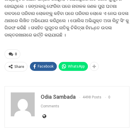
ହୋଇଥିଲେ । ଜଙ୍ଗଲରୁ ଫେରିବା ପରେ ନାବାଳକ ଜଣକ ପୁରା ଘଟଣା
ବାବଦରେ ପରିବାର ଲୋକଙ୍କୁ କହିବା ପରେ ପରିବାର ଲୋକେ ଏ ନେଇ ଉଦଳା
ଥାନାରେ ଲିଖିତ ଅଭିଯୋଗ କରିଥିଲେ । ପୋଲିସ ଅଭିଯୁକ୍ତ ଅଜା ଲିଟୁ ସିଂ କୁ
ଗିରଫ କରିଛି । ତାସହିତ ଗୁରୁତର ନାତିକୁ ଚିକିତ୍ସା ନିମନ୍ତେ ଉଦଳା
ଡାକ୍ତରଖାନାରେ ଭର୍ତ୍ତି କରାଯାଇଛି ।
0
Share
Facebook
WhatsApp
Odia Sambada
4498 Posts
0
Comments