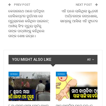
PREV POST
NEXT POST
କେଦାରନାଥ ଠାରେ ଘଟିଥିବା
ଏହି ଘରେ ଚାଲିଥିଲା ସୁନ୍ଦରୀ
ହେଲିକପ୍ଟର ଦୁର୍ଘଟଣା ରେ
ଅର୍ଚ୍ଚନାଙ୍କ ରଙ୍ଗଶାଳା,
ମୃତ୍ୟୁବରଣ କରିଥିବା ପାଇଲଟ୍
ସାମ୍ନାକୁ ଆସିଲା ଏହି ଫୁଟେଜ
ଅନୀଲ୍ ସିଂହ ମୃତ୍ୟୁ ପୂର୍ବରୁ
ତାଙ୍କ ପତ୍ନୀଙ୍କୁ କହିଥିଲେ
ତାଙ୍କ ଶେଷ ଇଚ୍ଛା।
YOU MIGHT ALSO LIKE
All
ସମାଚାର
ସମାଚାର
୮ ସନ୍ତାନର ମାଆ ହୋଇ ମଧ୍ୟ
ସାପ କାମୁଡ଼ିବା ପରେ ତୁରନ୍ତ