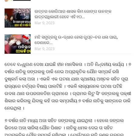
ଉତ୍ତର କୋରିଆର ଶାସକ କିମ ଜୋଙ୍ଗ ଉନଙ୍କ
ଉତ୍ତରାଧିକାରୀ ହେବେ ଏହି ୧୦…
Mar 9, 2023
ମଝି ସମୁଦ୍ରରୁ ଉ-ଦ୍ଧାର ହେଲା ଗୁପ୍ତ-ଚର ଧଳା ପାରା,
ଡେଣାରେ…
Mar 9, 2023
ତେବେ ବନ୍ଧୁଗଣ ଦେଖା ଯାଇଛି ହୀନ ମାନସିକତା । ଅତି ନିନ୍ଦନୀୟ କାର୍ଯ୍ୟ । ୭
ବର୍ଷର ନାତିକୁ ଜଙ୍ଗଲକୁ ଡାକି ନେଇ ଅପ୍ରାକୃତିକ ଯୌନ ସମ୍ପର୍କ ରଖି
ଦୁଷ୍କର୍ମ କଲା ଅଜା । ଏଭଳି ଏକ ଘଟଣା ଯାହା ସ୍ଥାନୀୟ ଅଞ୍ଚଳ ସହିତ ପୂରା
ରାଜ୍ୟରେ ଚର୍ଚ୍ଚାର ବିଷୟ ପାଲଟିଛି । ଏଭଳି ଲାଜ୍ୟାଜନକ ଘଟଣା ଘଟିଛି
ଉଦଳା ଥାନା ଉପରତାଳଡିହା ଗ୍ରାମରେ । ଗ୍ରାମର ଲିଟୁ ସିଂ ଜଙ୍ଗଲକୁ ପକ୍ଷୀ
ଶିକାର କରିବାକୁ ଯିବାକୁ କହି ତାର ସମ୍ପର୍କୀୟ ୭ ବର୍ଷର ନାତିକୁ ସାଙ୍ଗରେ ଡାକି
ନେଇଥିଲା ।
୭ ବର୍ଷର ନାତି ମଧ୍ୟ ଅଜା ସହିତ ଜଙ୍ଗଲକୁ ଯାଇଥିଲା । ହେଲେ ଜଙ୍ଗଲ
ଭିତରେ ଅଜା ସାଜିଲା ଯୌନ ପିଶାଚ । ନାତିକୁ ଧମକ ଦେଇ ତା ସହିତ
ଅପ୍ରାକୃତିକ ଯୌନ ସମ୍ପର୍କ ରଖିଥିଲା । ଯେଉଁଥିରେ ନାତି ଜଣକ ଗୁରୁତର