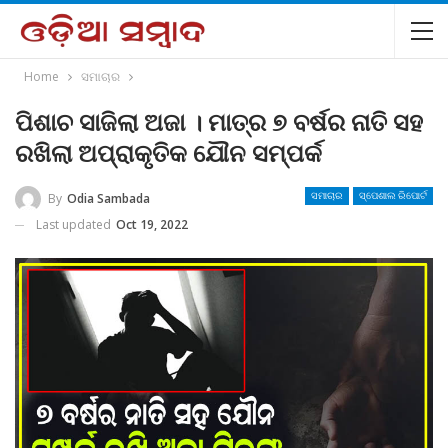
Home
ସମାଚାର
ପିଶାଚ ସାଜିଲା ଅଜା । ମାତ୍ର ୭ ବର୍ଷର ନାତି ସହ
ରଖିଲା ଅପ୍ରାକୃତିକ ଯୌନ ସମ୍ପର୍କ
By
Odia Sambada
ସମାଚାର
ସ୍ପେଶାଲ ରିପୋର୍ଟ
Last updated
Oct 19, 2022