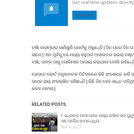
Get real time updates directl
Subscribe
ବର୍ଷା ବାରମ୍ବାର ଜାଣିଶୁଣି କୋର୍ଟକୁ ଠକୁଛନ୍ତି|ଦିନ ପରେ ଦିନ 
ଲାଗେ|ଏହା ପୂର୍ବରୁ ସେ ମଧ୍ୟ ବହୁଥର ଅଦାଲତର ସଭୟ ନଷ୍ଟ 
ବର୍ଷା, ତାଙ୍କ ଠାରୁ ଜୋରିମାନା ଆଦାୟ କରାଯାଉ ବୋଲି କହିଛନ
ସେପଟେ କୋର୍ଟ ଅନୁଭବଙ୍କ ପିଟିସନରେ କିଛି ସଂଶୋଧନ କରି ସ
ତାଙ୍କ ରାୟ ସଂରକ୍ଷିତ ରଖିଛନ୍ତି|କିଛି ଦିନ ହେବ ଶାନ୍ତ ପଡିଥ
କଳହ ମାମଲା|
RELATED POSTS
୮ ସନ୍ତାନର ମାଆ ହୋଇ ମଧ୍ୟ ରଖିଲା ପର ପୁର
ସହ ଅବୈଧ ସ-ମ୍ବନ୍ଧ,ତା…
Mar 9, 2023