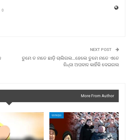
0
NEXT POST
ଳ
ତୁମେ ତ ମତେ ଛାଡ଼ି ଚାଲିଗଲ…ହେଲେ ତୁମେ ମତେ ଏତେ
ନିନ୍ଦା ଅପବାଦ କାହିଁକି ଦେଇଗଲ
More From Author
ସମାଚାର