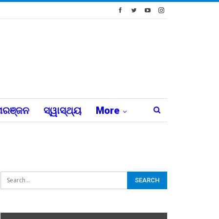
ରଞ୍ଜନ
ସ୍ୱାସ୍ଥ୍ୟ
More