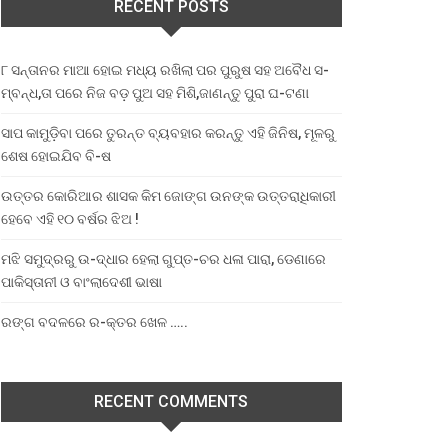
RECENT POSTS
୮ ସନ୍ତାନର ମାଆ ହୋଇ ମଧ୍ୟ ରଖିଲା ପର ପୁରୁଷ ସହ ଅବୈଧ ସ-
ମ୍ବନ୍ଧ,ତା ପରେ ନିଜ ବଡ଼ ପୁଅ ସହ ମିଶି,ଜାଣନ୍ତୁ ପୁରା ଘ-ଟଣା
ସାପ କାମୁଡ଼ିବା ପରେ ତୁରନ୍ତ ବ୍ୟବହାର କରନ୍ତୁ ଏହି ଜିନିଷ, ମୂଳରୁ
ଶେଷ ହୋଇଯିବ ବି-ଷ
ଉତ୍ତର କୋରିଆର ଶାସକ କିମ ଜୋଙ୍ଗ ଉନଙ୍କ ଉତ୍ତରାଧିକାରୀ
ହେବେ ଏହି ୧୦ ବର୍ଷର ଝିଅ !
ମଝି ସମୁଦ୍ରରୁ ଉ-ଦ୍ଧାର ହେଲା ଗୁପ୍ତ-ଚର ଧଳା ପାରା, ଡେଣାରେ
ପାକିସ୍ତାନୀ ଓ ବାଂଲାଦେଶୀ ଭାଷା
ରଙ୍ଗ ବଦଳରେ ର-କ୍ତର ଖେଳ …..
RECENT COMMENTS