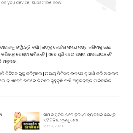
y on you device, subscribe now.
ଗଡାଇବାକୁ ଚାହୁଁଛନ୍ତି ବର୍ଷା|ତାଙ୍କୁ କୋର୍ଟର ସମୟ ନଷ୍ଟ କରିବାକୁ ଭଲ
କରିବାକୁ ଚେଷ୍ଟା କରିଛନ୍ତି|ଏଵେ ପୁଣି ସେଇ ରାସ୍ତା ଆପଣେଇଛନ୍ତି
୍ତି ଅନୁଭବ|
ାନି ପିଟିସନ ରୁଜୁ କରିଥିଲେ|ଉଭୟ ପିଟିସନ ଉପରେ ଶୁଣାଣି କରି ଅଦାଲତ
ିଲେ ବି ଏଵେବି ଭିତରେ ଭିତରେ କୁହୁଳୁଛି ବର୍ଷା ଅନୁଭବଙ୍କ ପାରିବାରିକ
ୁଷ
ସାପ କାମୁଡ଼ିବା ପରେ ତୁରନ୍ତ ବ୍ୟବହାର କରନ୍ତୁ
ଏହି ଜିନିଷ, ମୂଳରୁ ଶେଷ…
Mar 9, 2023