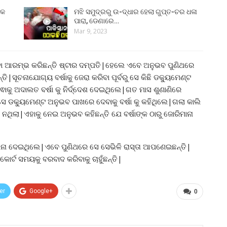
୍କ
ମଝି ସମୁଦ୍ରରୁ ଉ-ଦ୍ଧାର ହେଲା ଗୁପ୍ତ-ଚର ଧଳା
ପାରା, ଡେଣାରେ…
Mar 9, 2023
 ଆରମ୍ଭ କରିଛନ୍ତି ଷ୍ଟାର ଦମ୍ପତି|ହେଲେ ଏବେ ଅନୁଭବ ପୁଣିଥରେ
୍ତି|ସୂଚନାଯୋଗ୍ୟ ବର୍ଷାକୁ ଜେରା କରିବା ପୂର୍ବରୁ ସେ କିଛି ଡକ୍ୟୁମେଣ୍ଟ
ୁ ଅଦାଲତ ବର୍ଷା କୁ ନିର୍ଦ୍ଦେଶ ଦେଇଥିଲେ|ଗତ ମାସ ଶୁଣାଣିରେ
 ଡକ୍ୟୁମେଣ୍ଟ ଅନୁଭବ ପାଖରେ ଦେବାକୁ ବର୍ଷା କୁ କହିଥିଲେ|ଗଲା କାଲି
ନଥିଲା|ଏହାକୁ ନେଇ ଅନୁଭବ କହିଛନ୍ତି ଯେ ବର୍ଷାଙ୍କ ଠାରୁ ଜୋରିମାନା
ରିମାନା ଦେଇଥିଲେ|ଏବେ ପୁଣିଥରେ ସେ ସେଭିଳି ରାସ୍ତା ଆପଣେଇଛନ୍ତି|
 କୋର୍ଟ ସମୟକୁ ବରବାଦ କରିବାକୁ ଚାହୁଁଛନ୍ତି|
er
Google+
0