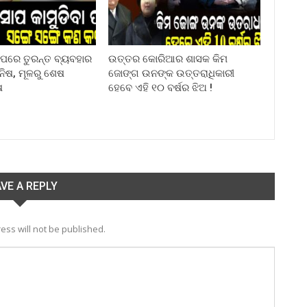
ା ପରେ ତୁରନ୍ତ ବ୍ୟବହାର
ଉତ୍ତର କୋରିଆର ଶାସକ କିମ
ିନିଷ, ମୂଳରୁ ଶେଷ
ଜୋଙ୍ଗ ଉନଙ୍କ ଉତ୍ତରାଧିକାରୀ
ଷ
ହେବେ ଏହି ୧୦ ବର୍ଷର ଝିଅ !
VE A REPLY
ess will not be published.