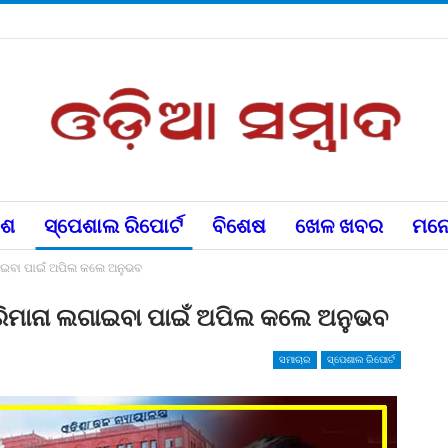
େଶ
ସ୍ପେଶାଲ ରିପୋର୍ଟ
ବିଶେଷ
ଖେଳ ଖବର
ମନୋ
ଲଗାଇବା ପାଇଁ ଅପିଲ କଲେ ଅନୁଭବ
, ଜରିମାନା ଲଗାଇବା ପାଇଁ ଅପିଲ କଲେ ଅନୁଭବ
ସମାଚାର
ସ୍ପେଶାଲ ରିପୋର୍ଟ