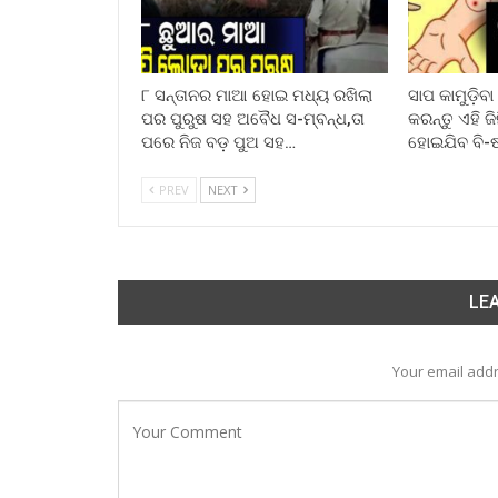
୮ ସନ୍ତାନର ମାଆ ହୋଇ ମଧ୍ୟ ରଖିଲା
ସାପ କାମୁଡ଼ିବ
ପର ପୁରୁଷ ସହ ଅବୈଧ ସ-ମ୍ବନ୍ଧ,ତା
କରନ୍ତୁ ଏହି ଜ
ପରେ ନିଜ ବଡ଼ ପୁଅ ସହ…
ହୋଇଯିବ ବି-
PREV
NEXT
LEA
Your email addr