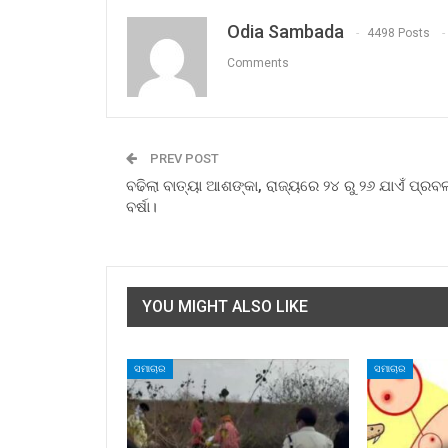
Odia Sambada
4498 Posts
Comments
PREV POST
ବଢିଲା ବାତ୍ୟା ଆଶଙ୍କା, ରାଜ୍ୟରେ ୨୪ ରୁ ୨୬ ଯାଏଁ ପ୍ରବ
ବର୍ଷା।
YOU MIGHT ALSO LIKE
ସମାଚାର
ସମାଚାର