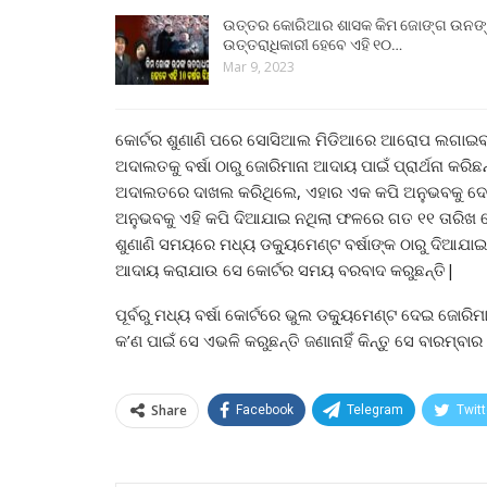
ଉତ୍ତର କୋରିଆର ଶାସକ କିମ ଜୋଙ୍ଗ ଉନଙ
ଉତ୍ତରାଧିକାରୀ ହେବେ ଏହି ୧୦…
Mar 9, 2023
କୋର୍ଟର ଶୁଣାଣି ପରେ ସୋସିଆଲ ମିଡିଆରେ ଆରୋପ ଲଗାଇବା
ଅଦାଲତକୁ ବର୍ଷା ଠାରୁ ଜୋରିମାନା ଆଦାୟ ପାଇଁ ପ୍ରାର୍ଥନା କରିଛନ
ଅଦାଲତରେ ଦାଖଲ କରିଥିଲେ, ଏହାର ଏକ କପି ଅନୁଭବକୁ ଦେଵାକ
ଅନୁଭବକୁ ଏହି କପି ଦିଆଯାଇ ନଥିଲା ଫଳରେ ଗତ ୧୧ ତାରିଖ ସେ
ଶୁଣାଣି ସମୟରେ ମଧ୍ୟ ଡକ୍ୟୁମେଣ୍ଟ ବର୍ଷାଙ୍କ ଠାରୁ ଦିଆଯାଇ 
ଆଦାୟ କରାଯାଉ ସେ କୋର୍ଟର ସମୟ ବରବାଦ କରୁଛନ୍ତି|
ପୂର୍ବରୁ ମଧ୍ୟ ବର୍ଷା କୋର୍ଟରେ ଭୁଲ ଡକ୍ୟୁମେଣ୍ଟ ଦେଇ ଜୋ
କ’ଣ ପାଇଁ ସେ ଏଭଳି କରୁଛନ୍ତି ଜଣାନାହିଁ କିନ୍ତୁ ସେ ବାରମ୍ବାର
Share
Facebook
Telegram
Twitt