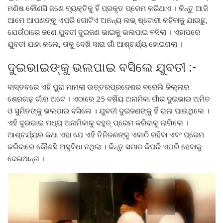
ମଣିଷ କୌଣସି ଜଣେ ବ୍ୟକ୍ତିକୁ ହିଁ ପ୍ରକୃତ ପ୍ରେମ କରିଥାଏ । କିନ୍ତୁ ଆଜି
ଆମେ ଆପଣଙ୍କୁ ଏପରି ଗୋଟିଏ ଅନନ୍ୟ ଲଭ୍ ଷ୍ଟୋରୀ କହିବାକୁ ଯାଉଛୁ,
ଯେଉଁଠାରେ ଜଣେ ଯୁବତୀ ଦୁଇଜଣ ଭାଇକୁ ଭଲପାଇ ବସିଲା । ଏହାପରେ
ଯୁବତୀ ଯାହା କଲେ, ତାକୁ ଦେଖି ସାରା ଗାଁ ଆଶ୍ଚର୍ଯ୍ୟ ହୋଇଗଲା ।
ଦୁଇଭାଇଙ୍କୁ ଭଲପାଇ ବସିଲେ ଯୁବତୀ :-
ବାସ୍ତବରେ ଏହି ପୁରା ମାମଲା ଉତ୍ତରପ୍ରଦେଶର ବରେଲି ଜିଲ୍ଲାର
ଶେରଗଢ଼ ଗାଁର ଅଟେ । ଏଠାରେ 25 ବର୍ଷିୟ ଅନାମିକା ଗାଁର ଦୁଇଭାଇ ଅମିତ
ଓ ସୁମିତଙ୍କୁ ଭଲପାଇ ବସିଲେ । ଯୁବତୀ ଦୁଇଜଣଙ୍କୁ ହିଁ ଭଲ ପାଉଥିଲେ ।
ଏହି ଦୁଇଭାଇ ମଧ୍ୟ ଅନାମିକାକୁ ବହୁତ୍ ପ୍ରେମ କରିବାକୁ ଲାଗିଲେ ।
ଆଶ୍ଚର୍ଯ୍ୟର କଥା ଏହା ଯେ ଏହି ତିନିଜଣଙ୍କୁ ଏକାଠି ରହିବା ଏବଂ ପ୍ରେମ
କରିବାରେ କୌଣସି ଅସୁବିଧା ନଥିଲା । କିନ୍ତୁ ସମାଜ କିପରି ଏପରି ହେବାକୁ
ଦେଇଥାନ୍ତା ।