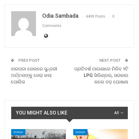
Odia Sambada
4498 Posts
0
Comments
PREV POST
NEXT POST
ଝାରପଡା ଜେଲରେ ସୁନ୍ଦରୀ
ପ୍ରତିବର୍ଷ ମାଗଣାରେ ମିଳିବ ୨ଟି
ଅର୍ଚ୍ଚନାଙ୍କୁ ଜେରା କଲା
LPG ସିଲିଣ୍ଡର, ସରକାର
ପୋଲିସ
କଲେ ବଡ଼ ଘୋଷଣା
YOU MIGHT ALSO LIKE
All
ସମାଚାର
ସମାଚାର