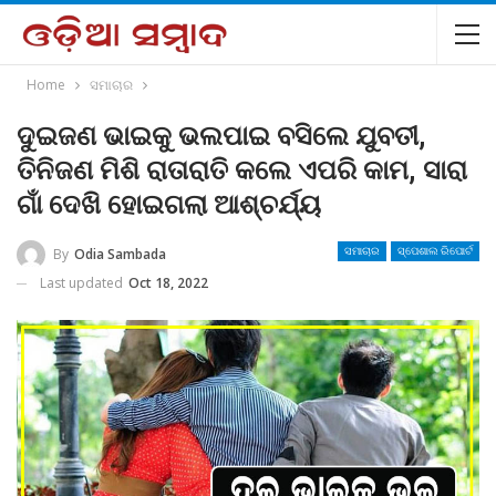
Home
ସମାଚାର
ଦୁଇଜଣ ଭାଇକୁ ଭଲପାଇ ବସିଲେ ଯୁବତୀ,
ତିନିଜଣ ମିଶି ରାତାରାତି କଲେ ଏପରି କାମ, ସାରା
ଗାଁ ଦେଖି ହୋଇଗଲା ଆଶ୍ଚର୍ଯ୍ୟ
By
Odia Sambada
ସମାଚାର
ସ୍ପେଶାଲ ରିପୋର୍ଟ
Last updated
Oct 18, 2022