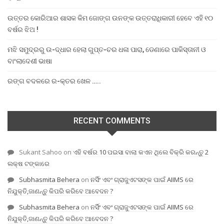
ଉତ୍ତର କୋରିଆର ଶାସକ କିମ ଜୋଙ୍ଗ ଉନଙ୍କ ଉତ୍ତରାଧିକାରୀ ହେବେ ଏହି ୧୦
ବର୍ଷର ଝିଅ !
ମଝି ସମୁଦ୍ରରୁ ଉ-ଦ୍ଧାର ହେଲା ଗୁପ୍ତ-ଚର ଧଳା ପାରା, ଡେଣାରେ ପାକିସ୍ତାନୀ ଓ
ବାଂଲାଦେଶୀ ଭାଷା
ରଙ୍ଗ ବଦଳରେ ର-କ୍ତର ଖେଳ …..
RECENT COMMENTS
Sukant Sahoo
on
ଏହି ବର୍ଷର 10 ପଇସା ବାଲା କଏନ ଥିଲେ ବିକ୍ରି କରନ୍ତୁ 2
ଲକ୍ଷ ଟଙ୍କାରେ
Subhasmita Behera
on
ନର୍ସିଂ ଏବଂ ଗ୍ରାଜୁଏଟସଙ୍କ ପାଇଁ AIIMS ରେ
ନିଯୁକ୍ତି,ଜାଣନ୍ତୁ କିପରି କରିବେ ଆବେଦନ ?
Subhasmita Behera
on
ନର୍ସିଂ ଏବଂ ଗ୍ରାଜୁଏଟସଙ୍କ ପାଇଁ AIIMS ରେ
ନିଯୁକ୍ତି,ଜାଣନ୍ତୁ କିପରି କରିବେ ଆବେଦନ ?