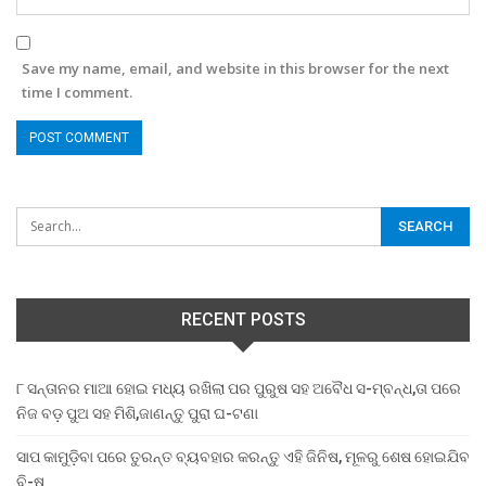
Save my name, email, and website in this browser for the next
time I comment.
RECENT POSTS
୮ ସନ୍ତାନର ମାଆ ହୋଇ ମଧ୍ୟ ରଖିଲା ପର ପୁରୁଷ ସହ ଅବୈଧ ସ-ମ୍ବନ୍ଧ,ତା ପରେ
ନିଜ ବଡ଼ ପୁଅ ସହ ମିଶି,ଜାଣନ୍ତୁ ପୁରା ଘ-ଟଣା
ସାପ କାମୁଡ଼ିବା ପରେ ତୁରନ୍ତ ବ୍ୟବହାର କରନ୍ତୁ ଏହି ଜିନିଷ, ମୂଳରୁ ଶେଷ ହୋଇଯିବ
ବି-ଷ