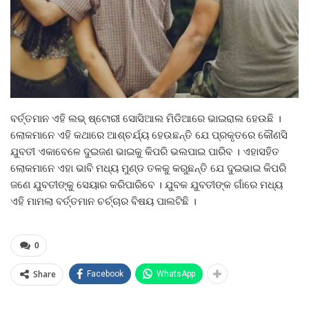
ବର୍ତ୍ତମାନ ଏହି ଲଭ୍ ଷ୍ଟୋରୀ ସୋସିଆଲ ମିଡିଆରେ ଭାଇରାଲ ହେଉଛି ।
ଲୋକମାନେ ଏହି କଥାରେ ଆଶ୍ଚର୍ଯ୍ୟ ହେଉଛନ୍ତି ଯେ ପ୍ରକୃତରେ କୌଣସି
ଯୁବତୀ ଏକାବେଳେ ଦୁଇଜଣ ଭାଇକୁ କିପରି ଭଲପାଇ ପାରିବ । ଏହାସହିତ
ଲୋକମାନେ ଏହା ଭାବି ମଧ୍ୟ ମୁଣ୍ଡ ତଳକୁ କରୁଛନ୍ତି ଯେ ଦୁଇଭାଇ କିପରି
ଜଣେ ଯୁବତୀଙ୍କୁ ସେୟାର କରିପାରିବେ । ଯୁବକ ଯୁବତୀଙ୍କ ଗାଁରେ ମଧ୍ୟ
ଏହି ମାମଲା ବର୍ତ୍ତମାନ ଚର୍ଚ୍ଚାର ବିଷୟ ପାଲଟିଛି ।
0
Share
Facebook
WhatsApp