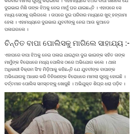
କରିବାର ମାମଲା ରୁଜ୍ଜୁ କରାଇଲେ । ଏହାମଧ୍ୟରେ ଝିଅର ବାପା ଜାଣିଲେ ଯେ
ଦୁଇଭାଇ ମିଶି ତାଙ୍କ ଝିଅକୁ ନେଇ ମାମୁଁ ଘର ଯାଇଛନ୍ତି । ଏହାପରେ ସେ
ମଧ୍ୟ ସେଠାକୁ ଚାଲିଗଲେ । ତାପରେ ଦୁଇ ପରିବାର ମଧ୍ୟରେ ଖୁବ୍ ହଙ୍ଗାମା
ହେଲା । ଏହାମଧ୍ୟରେ ଦୁଇଭାଇ ଯୁବତୀଙ୍କୁ ନେଇ ଆଉ କୁଆଡେ
ପଳାଇଗଲେ ।
ଚିନ୍ତିତ ବାପା ପୋଲିସକୁ ମାଗିଲେ ସାହାଯ୍ୟ :-
ଏହାପରେ ବାପା ଝିଅକୁ ନେଇ ପଳାଇ ଯାଇଥିବା ଦୁଇ ଭାଇଙ୍କ ସହିତ ତାଙ୍କ
ମାମୁଁଙ୍କ ବିରୋଧରେ ମଧ୍ୟ ପୋଲିସ ଠାରେ ଅଭିଯୋଗ କଲେ । ଥାନା
ଅଧିକାରୀ ବିକ୍ରମ ସିଂହ ମିଡ଼ିଆକୁ କହିଛନ୍ତି ଯେ ଯୁବତୀଙ୍କ ବାପାଙ୍କ
ଅଭିଯୋଗକୁ ଆଧାର କରି ତିନିଜଣଙ୍କ ବିରୋଧରେ ମାମଲା ରୁଜ୍ଜୁ ହୋଇଛି ।
ବର୍ତ୍ତମାନ ପୋଲିସ ସମସ୍ତଙ୍କୁ ଖୋଜୁଛି । ଅଭିଯୁକ୍ତ ଶିଘ୍ର ଧରା ପଡ଼ିବ ।