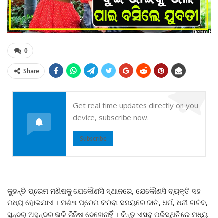
0
Share
Get real time updates directly on you
device, subscribe now.
Subscribe
କୁହନ୍ତି ପ୍ରେମ ମଣିଷକୁ ଯେକୌଣସି ସ୍ଥାନରେ, ଯେକୌଣସି ବ୍ୟକ୍ତି ସହ
ମଧ୍ୟ ହୋଇଯାଏ । ମଣିଷ ପ୍ରେମ କରିବା ସମୟରେ ଜାତି, ଧର୍ମ, ଧନୀ ଗରିବ,
ସୁନ୍ଦର୍ ଅସୁନ୍ଦର ଭଳି ଜିନିଷ ଦେଖେନାହିଁ । କିନ୍ତୁ ଏସବୁ ପରିସ୍ଥିତିରେ ମଧ୍ୟ