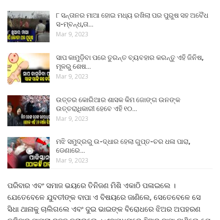
୮ ସନ୍ତାନର ମାଆ ହୋଇ ମଧ୍ୟ ରଖିଲା ପର ପୁରୁଷ ସହ ଅବୈଧ
ସ-ମ୍ବନ୍ଧ,ତା…
Mar 9, 2023
ସାପ କାମୁଡ଼ିବା ପରେ ତୁରନ୍ତ ବ୍ୟବହାର କରନ୍ତୁ ଏହି ଜିନିଷ,
ମୂଳରୁ ଶେଷ…
Mar 9, 2023
ଉତ୍ତର କୋରିଆର ଶାସକ କିମ ଜୋଙ୍ଗ ଉନଙ୍କ
ଉତ୍ତରାଧିକାରୀ ହେବେ ଏହି ୧୦…
Mar 9, 2023
ମଝି ସମୁଦ୍ରରୁ ଉ-ଦ୍ଧାର ହେଲା ଗୁପ୍ତ-ଚର ଧଳା ପାରା,
ଡେଣାରେ…
Mar 9, 2023
ପରିବାର ଏବଂ ସମାଜ ଭୟରେ ତିନିଜଣ ମିଶି ଏକାଠି ପଳାଇଲେ ।
ଯେତେବେଳେ ଯୁବତୀଙ୍କ ବାପା ଏ ବିଷୟରେ ଜାଣିଲେ, ସେତେବେଳେ ସେ
ସିଧା ଥାନାକୁ ଚାଲିଗଲେ ଏବଂ ଦୁଇ ଭାଇଙ୍କ ବିରୋଧରେ ଝିଅର ଅପହରଣ