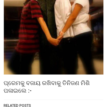
ପ୍ରେମକୁ ବଜାୟ ରଖିବାକୁ ତିନିଜଣ ମିଶି
ପଳାଇଲେ :-
RELATED POSTS