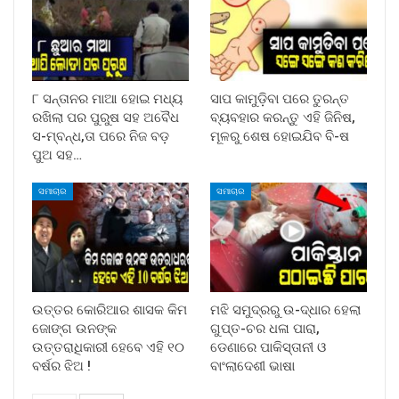
୮ ସନ୍ତାନର ମାଆ ହୋଇ ମଧ୍ୟ
ସାପ କାମୁଡ଼ିବା ପରେ ତୁରନ୍ତ
ରଖିଲା ପର ପୁରୁଷ ସହ ଅବୈଧ
ବ୍ୟବହାର କରନ୍ତୁ ଏହି ଜିନିଷ,
ସ-ମ୍ବନ୍ଧ,ତା ପରେ ନିଜ ବଡ଼
ମୂଳରୁ ଶେଷ ହୋଇଯିବ ବି-ଷ
ପୁଅ ସହ…
ସମାଚାର
ସମାଚାର
ଉତ୍ତର କୋରିଆର ଶାସକ କିମ
ମଝି ସମୁଦ୍ରରୁ ଉ-ଦ୍ଧାର ହେଲା
ଜୋଙ୍ଗ ଉନଙ୍କ
ଗୁପ୍ତ-ଚର ଧଳା ପାରା,
ଉତ୍ତରାଧିକାରୀ ହେବେ ଏହି ୧୦
ଡେଣାରେ ପାକିସ୍ତାନୀ ଓ
ବର୍ଷର ଝିଅ !
ବାଂଲାଦେଶୀ ଭାଷା