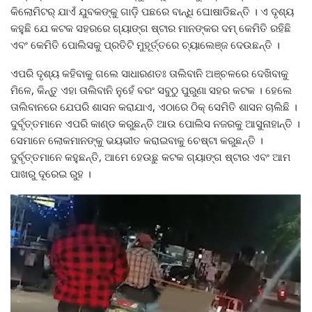
କିଲୋମିଟର୍ ଯାଏଁ ଯୁବକଙ୍କୁ ଗାଡ଼ି ପଛରେ ବାନ୍ଧି ଘୋଷାଡିଛନ୍ତି । ଏ ଦୃଶ୍ୟ
କହୁଛି ଯେ କଟକ ସହରରେ ଗ୍ୟାଙ୍ଗ ଷ୍ଟାର ମାନଙ୍କର ଦମ୍ କେମିତି ରହିଛି
ଏବଂ କେମିତି ପୋଲିସକୁ ପ୍ରତିଟି ମୁହୂର୍ତ୍ତରେ ଚ୍ୟାଲେଞ୍ଜ ଦେଉଛନ୍ତି ।
ଏପରି ଦୃଶ୍ୟ କହିବାକୁ ଗଲେ ସାଧାରଣତଃ ତାଲିବାନି ଅଞ୍ଚଳରେ ଦେଖିବାକୁ
ମିଳେ, କିନ୍ତୁ ଏହା ତାଲିବାନି ନୁହେଁ ବରଂ ସବୁଠୁ ପୁରୁଣା ସହର କଟକ । ହେଲେ
ତାଲିବାନରେ ଯେପରି ଶାସନ କରାଯାଏ, ଏଠାରେ ଠିକ୍ ସେମିତି ଶାସନ ଚାଲିଛି ।
ଦୁର୍ବୃତ୍ତମାନେ ଏପରି କାଣ୍ଡ କରୁଛନ୍ତି ଆଉ ପୋଲିସ ନଜରକୁ ଆସୁନାହାନ୍ତି ।
ସେମାନେ ଲୋକମାନଙ୍କୁ ଭୟଭୀତ କରାଇବାକୁ ଚେଷ୍ଟା କରୁଛନ୍ତି ।
ଦୁର୍ବୃତ୍ତମାନେ କହୁଛନ୍ତି, ଆମେ ହେଉଛୁ କଟକ ଗ୍ୟାଙ୍ଗ ଷ୍ଟାର ଏବଂ ଆମ
ପାଖରୁ ଦୂରେଇ ରୁହ ।