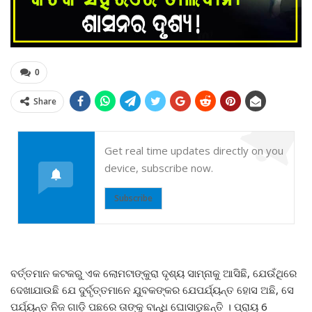
0
Share
Get real time updates directly on you
device, subscribe now.
Subscribe
ବର୍ତ୍ତମାନ କଟକରୁ ଏକ ଲୋମଟାଙ୍କୁରା ଦୃଶ୍ୟ ସାମ୍ନାକୁ ଆସିଛି, ଯେଉଁଥିରେ
ଦେଖାଯାଉଛି ଯେ ଦୁର୍ବୃତ୍ତମାନେ ଯୁବକଙ୍କର ଯେପର୍ଯ୍ୟନ୍ତ ହୋସ ଅଛି, ସେ
ପର୍ଯ୍ୟନ୍ତ ନିଜ ଗାଡ଼ି ପଛରେ ତାଙ୍କୁ ବାନ୍ଧି ଘୋସାଡୁଛନ୍ତି । ପ୍ରାୟ 6