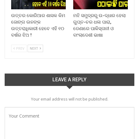
ଉତ୍ତର କୋରିଆର ଶାସକ କିମ
ମଝି ସମୁଦ୍ରରୁ ଉ-ଦ୍ଧାର ହେଲା
ଜୋଙ୍ଗ ଉନଙ୍କ
ଗୁପ୍ତ-ଚର ଧଳା ପାରା,
ଉତ୍ତରାଧିକାରୀ ହେବେ ଏହି ୧୦
ଡେଣାରେ ପାକିସ୍ତାନୀ ଓ
ବର୍ଷର ଝିଅ !
ବାଂଲାଦେଶୀ ଭାଷା
PREV
NEXT
LEAVE A REPLY
Your email address will not be published.