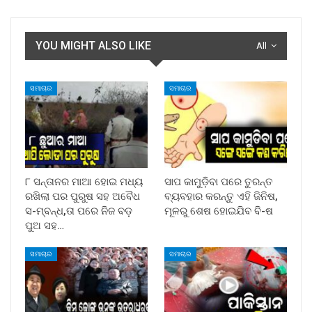
YOU MIGHT ALSO LIKE
All
ସମାଚାର
ସମାଚାର
୮ ସନ୍ତାନର ମାଆ ହୋଇ ମଧ୍ୟ
ସାପ କାମୁଡ଼ିବା ପରେ ତୁରନ୍ତ
ରଖିଲା ପର ପୁରୁଷ ସହ ଅବୈଧ
ବ୍ୟବହାର କରନ୍ତୁ ଏହି ଜିନିଷ,
ସ-ମ୍ବନ୍ଧ,ତା ପରେ ନିଜ ବଡ଼
ମୂଳରୁ ଶେଷ ହୋଇଯିବ ବି-ଷ
ପୁଅ ସହ…
ସମାଚାର
ସମାଚାର