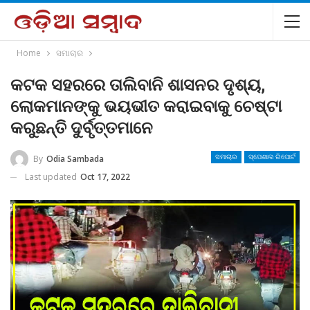
Home
ସମାଚାର
କଟକ ସହରରେ ତାଲିବାନି ଶାସନର ଦୃଶ୍ୟ,
ଲୋକମାନଙ୍କୁ ଭୟଭୀତ କରାଇବାକୁ ଚେଷ୍ଟା
କରୁଛନ୍ତି ଦୁର୍ବୃତ୍ତମାନେ
By
Odia Sambada
ସମାଚାର
ସ୍ପେଶାଲ ରିପୋର୍ଟ
Last updated
Oct 17, 2022