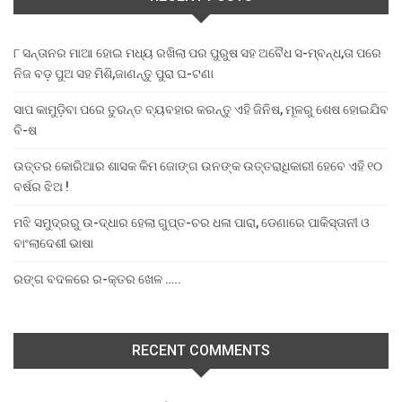
୮ ସନ୍ତାନର ମାଆ ହୋଇ ମଧ୍ୟ ରଖିଲା ପର ପୁରୁଷ ସହ ଅବୈଧ ସ-ମ୍ବନ୍ଧ,ତା ପରେ
ନିଜ ବଡ଼ ପୁଅ ସହ ମିଶି,ଜାଣନ୍ତୁ ପୁରା ଘ-ଟଣା
ସାପ କାମୁଡ଼ିବା ପରେ ତୁରନ୍ତ ବ୍ୟବହାର କରନ୍ତୁ ଏହି ଜିନିଷ, ମୂଳରୁ ଶେଷ ହୋଇଯିବ
ବି-ଷ
ଉତ୍ତର କୋରିଆର ଶାସକ କିମ ଜୋଙ୍ଗ ଉନଙ୍କ ଉତ୍ତରାଧିକାରୀ ହେବେ ଏହି ୧୦
ବର୍ଷର ଝିଅ !
ମଝି ସମୁଦ୍ରରୁ ଉ-ଦ୍ଧାର ହେଲା ଗୁପ୍ତ-ଚର ଧଳା ପାରା, ଡେଣାରେ ପାକିସ୍ତାନୀ ଓ
ବାଂଲାଦେଶୀ ଭାଷା
ରଙ୍ଗ ବଦଳରେ ର-କ୍ତର ଖେଳ …..
RECENT COMMENTS