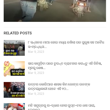
RELATED POSTS
୮ ସନ୍ତାନର ମାଆ ହୋଇ ମଧ୍ୟ ରଖିଲା ପର ପୁରୁଷ ସହ ଅବୈଧ
ସ-ମ୍ବନ୍ଧ,ତା…
Mar 9, 2023
ସାପ କାମୁଡ଼ିବା ପରେ ତୁରନ୍ତ ବ୍ୟବହାର କରନ୍ତୁ ଏହି ଜିନିଷ,
ମୂଳରୁ ଶେଷ…
Mar 9, 2023
ଉତ୍ତର କୋରିଆର ଶାସକ କିମ ଜୋଙ୍ଗ ଉନଙ୍କ
ଉତ୍ତରାଧିକାରୀ ହେବେ ଏହି ୧୦…
Mar 9, 2023
ମଝି ସମୁଦ୍ରରୁ ଉ-ଦ୍ଧାର ହେଲା ଗୁପ୍ତ-ଚର ଧଳା ପାରା,
ଡେଣାରେ…