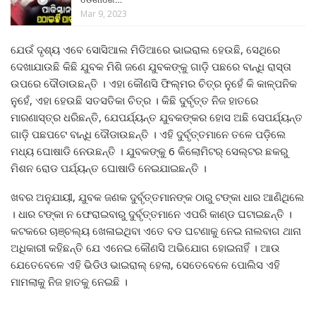
Mar 9, 2023
ଯେଉଁ ଦୃଶ୍ୟ ଏବେ ସୋସିଆଲ ମିଡିଆରେ ଭାଇରାଲ ହେଉଛି, ସେଥିରେ
ଦେଖାଯାଉଛି କିଛି ଯୁବକ ମିଶି ଜଣେ ଯୁବକଙ୍କୁ ଗାଡ଼ି ପଛରେ ବାନ୍ଧି ରାସ୍ତା
ଉପରେ ଦୌଡାଉଛନ୍ତି । ଏହା କୌଣସି ଫିଲ୍ମର ଚିତ୍ର ନୁହେଁ କି କାଳ୍ପନିକ
ନୁହେଁ, ଏହା ହେଉଛି ସତସତିକା ଚିତ୍ର । କିଛି ଦୁର୍ବୃତ୍ତ ନିଜ ହାତରେ
ମାରଣାସ୍ତ୍ର ଧରିଛନ୍ତି, ଯେପର୍ଯ୍ୟନ୍ତ ଯୁବକଙ୍କର ହୋସ ଅଛି ସେପର୍ଯ୍ୟନ୍ତ
ଗାଡ଼ି ପଛପଟେ ବାନ୍ଧି ଦୌଡାଉଛନ୍ତି । ଏହି ଦୁର୍ବୃତ୍ତମାନେ ତଳେ ପଡ଼ିଲେ
ମଧ୍ୟ ଘୋଷାଡି ନେଉଛନ୍ତି । ଯୁବକଙ୍କୁ 6 କିଲୋମିଟର୍ ସେଲ୍ଟର ଛକରୁ
ମିଶନ ରୋଡ ପର୍ଯ୍ୟନ୍ତ ଘୋଷାଡି ନେଇଯାଇଛନ୍ତି ।
ଖବର ଅନୁଯାୟୀ, ଯୁବକ ଜଣକ ଦୁର୍ବୃତ୍ତମାନଙ୍କ ଠାରୁ ଟଙ୍କା ଧାର ଆଣିଥିଲେ
। ଧାର ଟଙ୍କା ନ ଫେରାଇବାରୁ ଦୁର୍ବୃତ୍ତମାନେ ଏପରି କାଣ୍ଡ ଘଟାଇଛନ୍ତି ।
କଟକରେ ଚାଞ୍ଚଲ୍ୟ ଖେଳାଇଥିବା ଏତେ ବଡ ଘଟଣାକୁ ନେଇ ନାଲବାଗ ଥାନା
ଅଧିକାରୀ କହିଛନ୍ତି ଯେ ଏନେଇ କୌଣସି ଅଭିଯୋଗ ହୋଇନାହିଁ । ଆଉ
ଯେତେବେଳେ ଏହି ଭିଡିଓ ଭାଇରାଲ୍ ହେଲା, ସେତେବେଳେ ପୋଲିସ ଏହି
ମାମଲାକୁ ନିଜ ହାତକୁ ନେଇଛି ।