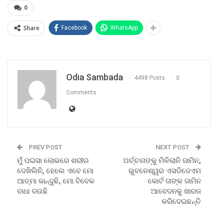
0
Share
Facebook
WhatsApp
Odia Sambada
4498 Posts
0
Comments
PREV POST
NEXT POST
ମୁଁ ପଇସା ଲୋଭରେ ଶରୀର
ଅର୍ଚ୍ଚନାଙ୍କୁ ମିଳିଲାନି ଜାମିନ,
ଦେଖିଲିନି, ହେଲେ ଏବେ ମୋ
ଭୁବନେଶ୍ୱର ଏସଡିଜେଏମ
ଆତ୍ମା କାନ୍ଦୁଛି, ମୋ ବିବେକ
କୋର୍ଟ ତାଙ୍କ ଜାମିନ
ବାଧା ଦଉଛି
ଆବେଦନକୁ ଖାରଜ
କରିଦେଇଛନ୍ତି