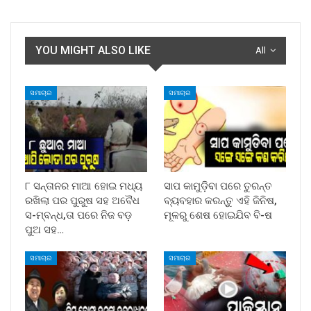
YOU MIGHT ALSO LIKE
All
ସମାଚାର
ସମାଚାର
୮ ସନ୍ତାନର ମାଆ ହୋଇ ମଧ୍ୟ
ସାପ କାମୁଡ଼ିବା ପରେ ତୁରନ୍ତ
ରଖିଲା ପର ପୁରୁଷ ସହ ଅବୈଧ
ବ୍ୟବହାର କରନ୍ତୁ ଏହି ଜିନିଷ,
ସ-ମ୍ବନ୍ଧ,ତା ପରେ ନିଜ ବଡ଼
ମୂଳରୁ ଶେଷ ହୋଇଯିବ ବି-ଷ
ପୁଅ ସହ…
ସମାଚାର
ସମାଚାର