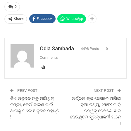
0
Share
Facebook
WhatsApp
Odia Sambada
4498 Posts
0
Comments
PREV POST
NEXT POST
କିଏ ଅନୁଭବ ଙ୍କୁ ମାଗିଥିଲା
ଅର୍ଚ୍ଚନା ଙ୍କ କେସରେ ଆସିଲା
ଟଙ୍କା, କେଉଁ କାରଣ ପାଇଁ
ନୂଆ ତଥ୍ୟ, ୨୩୨୪ ଗାଡ଼ି
ଥାନାକୁ ଗଲେ ଅନୁଭବ ମହାନ୍ତି
ନମ୍ୱର୍ ଦେଖିଲେ ଛାଡ଼ି
!
ଦେଉଥିଲେ ସୁରକ୍ଷାକର୍ମୀ ମାନେ
।