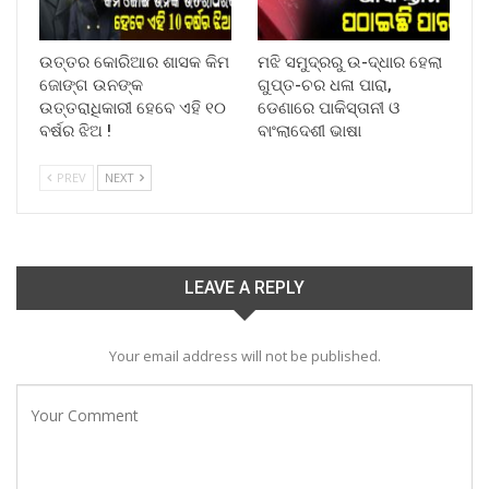
ଉତ୍ତର କୋରିଆର ଶାସକ କିମ
ମଝି ସମୁଦ୍ରରୁ ଉ-ଦ୍ଧାର ହେଲା
ଜୋଙ୍ଗ ଉନଙ୍କ
ଗୁପ୍ତ-ଚର ଧଳା ପାରା,
ଉତ୍ତରାଧିକାରୀ ହେବେ ଏହି ୧୦
ଡେଣାରେ ପାକିସ୍ତାନୀ ଓ
ବର୍ଷର ଝିଅ !
ବାଂଲାଦେଶୀ ଭାଷା
PREV
NEXT
LEAVE A REPLY
Your email address will not be published.