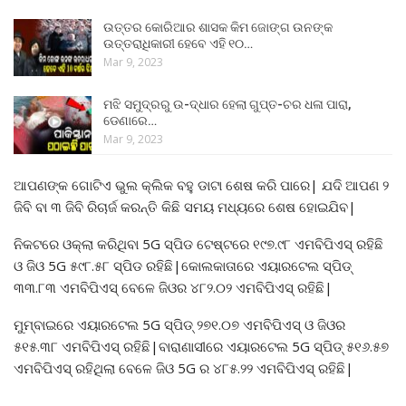
ଉତ୍ତର କୋରିଆର ଶାସକ କିମ ଜୋଙ୍ଗ ଉନଙ୍କ
ଉତ୍ତରାଧିକାରୀ ହେବେ ଏହି ୧୦…
Mar 9, 2023
ମଝି ସମୁଦ୍ରରୁ ଉ-ଦ୍ଧାର ହେଲା ଗୁପ୍ତ-ଚର ଧଳା ପାରା,
ଡେଣାରେ…
Mar 9, 2023
ଆପଣଙ୍କ ଗୋଟିଏ ଭୁଲ କ୍ଲିକ ବହୁ ଡାଟା ଶେଷ କରି ପାରେ| ଯଦି ଆପଣ ୨
ଜିବି ବା ୩ ଜିବି ରିଚାର୍ଜ କରନ୍ତି କିଛି ସମୟ ମଧ୍ୟରେ ଶେଷ ହୋଇଯିବ|
ନିକଟରେ ଓକ୍ଲା କରିଥିବା 5G ସ୍ପିଡ ଟେଷ୍ଟରେ ୧୯୭.୯୮ ଏମବିପିଏସ୍ ରହିଛି
ଓ ଜିଓ 5G ୫୯୮.୫୮ ସ୍ପିଡ ରହିଛି|କୋଲକାତାରେ ଏୟାରଟେଲ ସ୍ପିଡ୍
୩୩.୮୩ ଏମବିପିଏସ୍ ବେଳେ ଜିଓର ୪୮୨.୦୨ ଏମବିପିଏସ୍ ରହିଛି|
ମୁମ୍ବାଇରେ ଏୟାରଟେଲ 5G ସ୍ପିଡ୍ ୨୭୧.୦୭ ଏମବିପିଏସ୍ ଓ ଜିଓର
୫୧୫.୩୮ ଏମବିପିଏସ୍ ରହିଛି|ବାରାଣାସୀରେ ଏୟାରଟେଲ 5G ସ୍ପିଡ୍ ୫୧୬.୫୭
ଏମବିପିଏସ୍ ରହିଥିଲା ବେଳେ ଜିଓ 5G ର ୪୮୫.୨୨ ଏମବିପିଏସ୍ ରହିଛି|