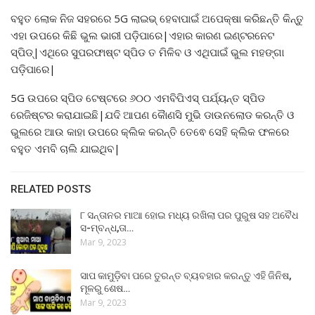
ବହୁତ ଲୋକ ନିଜ ସହରରେ 5G ଲାଇଭ୍ ହେବାପାଇଁ ଅପେକ୍ଷା କରିଛନ୍ତି କିନ୍ତୁ
ଏହା ଉପରେ କିଛି ଭୁଲ ଭାରୀ ପଡ଼ିପାରେ|ଏହାର କାରଣ ଇଣ୍ଟରନେଟ
ସ୍ପିଡ୍|ଏଥିରେ ସୁପରଫାଷ୍ଟ ସ୍ପିଡ ତ ମିଳିବ ଓ ଏଥିପାଇଁ ଭୁଲ ମହଙ୍ଗା
ପଡ଼ିପାରେ|
5G ଉପରେ ସ୍ପିଡ ଟେଷ୍ଟରେ ୬୦୦ ଏମବିପିଏସ୍ ପର୍ଯ୍ୟନ୍ତ ସ୍ପିଡ
ରେଜିଷ୍ଟର କରାଯାଇଛି|ଯଦି ଆପଣ କୈାଣସି ମୁଭି ଡାଉନଲୋଡ କରନ୍ତି ଓ
ଭୁଲରେ ଆଉ କାହା ଉପରେ କ୍ଲିକ କରନ୍ତି ତେଵେ ସେହି କ୍ଲିକ ଫଳରେ
ବହୁତ ଏମବି ଚାଲି ଯାଇଥିବ|
RELATED POSTS
୮ ସନ୍ତାନର ମାଆ ହୋଇ ମଧ୍ୟ ରଖିଲା ପର ପୁରୁଷ ସହ ଅବୈଧ
ସ-ମ୍ବନ୍ଧ,ତା…
Mar 9, 2023
ସାପ କାମୁଡ଼ିବା ପରେ ତୁରନ୍ତ ବ୍ୟବହାର କରନ୍ତୁ ଏହି ଜିନିଷ,
ମୂଳରୁ ଶେଷ…
Mar 9, 2023