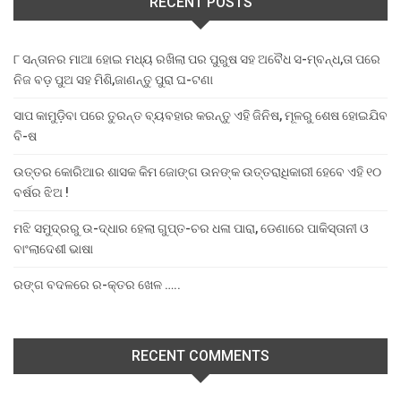
RECENT POSTS
୮ ସନ୍ତାନର ମାଆ ହୋଇ ମଧ୍ୟ ରଖିଲା ପର ପୁରୁଷ ସହ ଅବୈଧ ସ-ମ୍ବନ୍ଧ,ତା ପରେ
ନିଜ ବଡ଼ ପୁଅ ସହ ମିଶି,ଜାଣନ୍ତୁ ପୁରା ଘ-ଟଣା
ସାପ କାମୁଡ଼ିବା ପରେ ତୁରନ୍ତ ବ୍ୟବହାର କରନ୍ତୁ ଏହି ଜିନିଷ, ମୂଳରୁ ଶେଷ ହୋଇଯିବ
ବି-ଷ
ଉତ୍ତର କୋରିଆର ଶାସକ କିମ ଜୋଙ୍ଗ ଉନଙ୍କ ଉତ୍ତରାଧିକାରୀ ହେବେ ଏହି ୧୦
ବର୍ଷର ଝିଅ !
ମଝି ସମୁଦ୍ରରୁ ଉ-ଦ୍ଧାର ହେଲା ଗୁପ୍ତ-ଚର ଧଳା ପାରା, ଡେଣାରେ ପାକିସ୍ତାନୀ ଓ
ବାଂଲାଦେଶୀ ଭାଷା
ରଙ୍ଗ ବଦଳରେ ର-କ୍ତର ଖେଳ …..
RECENT COMMENTS