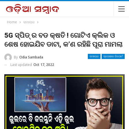
Home
ସମାଚାର
5G ସ୍ପିଡ୍ ର ବଡ କ୍ଷତି ! ଗୋଟିଏ କ୍ଲିକ ଓ
ଶେଷ ହୋଇଯିବ ଡାଟା, କ’ଣ ରହିଛି ପୂରା ମାମଲା
By
Odia Sambada
ସମାଚାର
ସ୍ପେଶାଲ ରିପୋର୍ଟ
Last updated
Oct 17, 2022