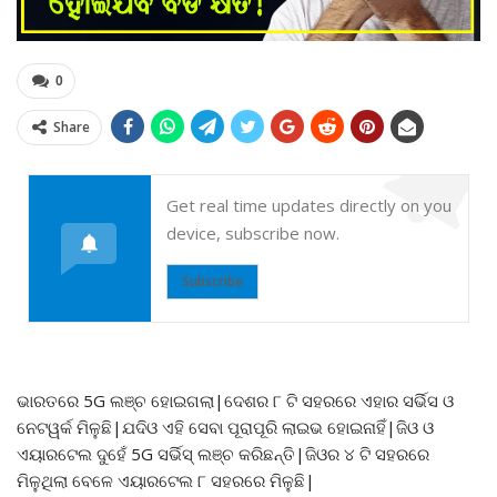
0
Share
Get real time updates directly on you
device, subscribe now.
Subscribe
ଭାରତରେ 5G ଲଞ୍ଚ ହୋଇଗଲା|ଦେଶର ୮ ଟି ସହରରେ ଏହାର ସର୍ଭିସ ଓ
ନେଟୱର୍କ ମିଳୁଛି|ଯଦିଓ ଏହି ସେବା ପୂରାପୂରି ଲାଇଭ ହୋଇନାହିଁ|ଜିଓ ଓ
ଏୟାରଟେଲ ଦୁହେଁ 5G ସର୍ଭିସ୍ ଲଞ୍ଚ କରିଛନ୍ତି|ଜିଓର ୪ ଟି ସହରରେ
ମିଳୁଥିଲା ବେଳେ ଏୟାରଟେଲ ୮ ସହରରେ ମିଳୁଛି|