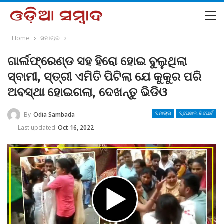
Home
ସମାଚାର
ଗାର୍ଲଫ୍ରେଣ୍ଡ ସହ ହିରୋ ହୋଇ ବୁଲୁଥିଲା
ସ୍ବାମୀ, ସ୍ତ୍ରୀ ଏମିତି ପିଟିଲା ଯେ କୁକୁର ପରି
ଅବସ୍ଥା ହୋଇଗଲା, ଦେଖନ୍ତୁ ଭିଡିଓ
By
Odia Sambada
ସମାଚାର
ସ୍ପେଶାଲ ରିପୋର୍ଟ
Last updated
Oct 16, 2022