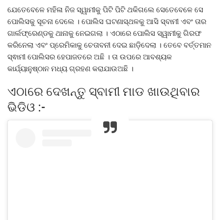
ଯେତେବେଳେ ମହିଳା ନିଜ ସ୍ୱାମୀକୁ ପିଟି ପିଟି ଥକିଗଲେ ସେତେବେଳେ ସେ
ପୋଲିସକୁ ସୂଚନା ଦେଲେ । ପୋଲିସ ଘଟଣାସ୍ଥଳକୁ ଆସି ସ୍ବାମୀ ଏବଂ ତାର
ଗାର୍ଲଫ୍ରେଣ୍ଡକୁ ଥାନାକୁ ନେଇଗଲା । ଏଠାରେ ପୋଲିସ ସ୍ୱାମୀକୁ ଗିରଫ
କରିନେଲା ଏବଂ ପ୍ରେମିକାକୁ ଚେତାବନୀ ଦେଇ ଛାଡ଼ିଦେଲା । ତେବେ ବର୍ତ୍ତମାନ
ସ୍ଵାମୀ ପୋଲିସର ହେପାଜତରେ ଅଛି । ତା ଉପରେ ଆବଶ୍ୟକ
କାର୍ଯ୍ୟାନୁଷ୍ଠାନ ମଧ୍ୟ ଗ୍ରହଣ କରାଯାଉଅଛି ।
ଏଠାରେ ଦେଖନ୍ତୁ ସ୍ବାମୀ ମାଡ ଖାଉଥିବାର
ଭିଡିଓ :-