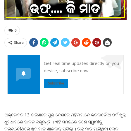
0
Share
Get real time updates directly on you
device, subscribe now.
Subscribe
ଅକ୍ଟୋବର 13 ତାରିଖରେ ପୁରା ଦେଶରେ ମହିଳାମାନେ କରବାଚୌଥ ପର୍ବ ଖୁବ୍
ଧୁମଧାମରେ ପାଳନ କରୁଛନ୍ତି । ଏହି ସମୟରେ ଜଣେ ସ୍ୱାମୀକୁ
କରବାଚୌଥରେ ଖୁବ୍ ମାଡ ଖାଇବାକୁ ପଡ଼ିଲା । ତାକୁ ମାଡ ମାରିଥିବା ଲୋକ