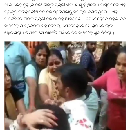
ଆଉ କେହି ନୁହଁନ୍ତି ବରଂ ତାଙ୍କ ସ୍ତ୍ରୀ ଏବଂ ଶାଶୂ ହିଁ ଥିଲେ । ବାସ୍ତବରେ ଏହି
ବ୍ୟକ୍ତି କରବାଚୌଥ ଦିନ ନିଜ ପ୍ରେମିକାକୁ ସପିଙ୍ଗ କରାଉଥିଲେ । ଏହି
ମାର୍କେଟରେ ତାଙ୍କ ସ୍ତ୍ରୀ ନିଜ ମା ସହ ଆସିଥିଲେ । ଯେତେବେଳେ ମହିଳା ନିଜ
ସ୍ୱାମୀକୁ ତା ପ୍ରେମିକା ସହ ଦେଖିଲା, ସେତେବେଳେ ସେ ରାଗରେ ଲାଲ
ହୋଇଗଲା । ତାପରେ ସେ ମାର୍କେଟ ମଝିରେ ନିଜ ସ୍ୱାମୀକୁ ଖୁବ୍ ପିଟିଲା ।