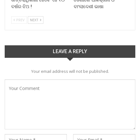
ଉତ୍ତରାଧିକାରୀ ହେବେ ଏହି ୧୦
ଡେଣାରେ ପାକିସ୍ତାନୀ ଓ
ବର୍ଷର ଝିଅ !
ବାଂଲାଦେଶୀ ଭାଷା
PREV
NEXT
LEAVE A REPLY
Your email address will not be published.