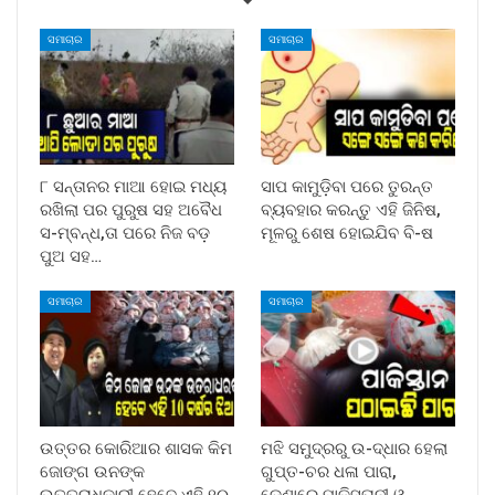
ସମାଚାର
ସମାଚାର
୮ ସନ୍ତାନର ମାଆ ହୋଇ ମଧ୍ୟ
ସାପ କାମୁଡ଼ିବା ପରେ ତୁରନ୍ତ
ରଖିଲା ପର ପୁରୁଷ ସହ ଅବୈଧ
ବ୍ୟବହାର କରନ୍ତୁ ଏହି ଜିନିଷ,
ସ-ମ୍ବନ୍ଧ,ତା ପରେ ନିଜ ବଡ଼
ମୂଳରୁ ଶେଷ ହୋଇଯିବ ବି-ଷ
ପୁଅ ସହ…
ସମାଚାର
ସମାଚାର
ଉତ୍ତର କୋରିଆର ଶାସକ କିମ
ମଝି ସମୁଦ୍ରରୁ ଉ-ଦ୍ଧାର ହେଲା
ଜୋଙ୍ଗ ଉନଙ୍କ
ଗୁପ୍ତ-ଚର ଧଳା ପାରା,