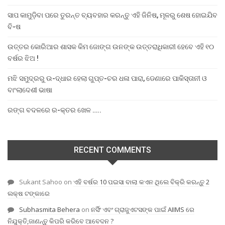
ସାପ କାମୁଡ଼ିବା ପରେ ତୁରନ୍ତ ବ୍ୟବହାର କରନ୍ତୁ ଏହି ଜିନିଷ, ମୂଳରୁ ଶେଷ ହୋଇଯିବ
ବି-ଷ
ଉତ୍ତର କୋରିଆର ଶାସକ କିମ ଜୋଙ୍ଗ ଉନଙ୍କ ଉତ୍ତରାଧିକାରୀ ହେବେ ଏହି ୧୦
ବର୍ଷର ଝିଅ !
ମଝି ସମୁଦ୍ରରୁ ଉ-ଦ୍ଧାର ହେଲା ଗୁପ୍ତ-ଚର ଧଳା ପାରା, ଡେଣାରେ ପାକିସ୍ତାନୀ ଓ
ବାଂଲାଦେଶୀ ଭାଷା
ରଙ୍ଗ ବଦଳରେ ର-କ୍ତର ଖେଳ …..
RECENT COMMENTS
Sukant Sahoo
on
ଏହି ବର୍ଷର 10 ପଇସା ବାଲା କଏନ ଥିଲେ ବିକ୍ରି କରନ୍ତୁ 2
ଲକ୍ଷ ଟଙ୍କାରେ
Subhasmita Behera
on
ନର୍ସିଂ ଏବଂ ଗ୍ରାଜୁଏଟସଙ୍କ ପାଇଁ AIIMS ରେ
ନିଯୁକ୍ତି,ଜାଣନ୍ତୁ କିପରି କରିବେ ଆବେଦନ ?