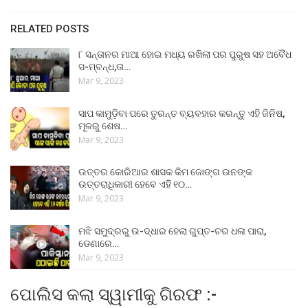
RELATED POSTS
୮ ସନ୍ତାନର ମାଆ ହୋଇ ମଧ୍ୟ ରଖିଲା ପର ପୁରୁଷ ସହ ଅବୈଧ
ସ-ମ୍ବନ୍ଧ,ତା…
Mar 9, 2023
ସାପ କାମୁଡ଼ିବା ପରେ ତୁରନ୍ତ ବ୍ୟବହାର କରନ୍ତୁ ଏହି ଜିନିଷ,
ମୂଳରୁ ଶେଷ…
Mar 9, 2023
ଉତ୍ତର କୋରିଆର ଶାସକ କିମ ଜୋଙ୍ଗ ଉନଙ୍କ
ଉତ୍ତରାଧିକାରୀ ହେବେ ଏହି ୧୦…
Mar 9, 2023
ମଝି ସମୁଦ୍ରରୁ ଉ-ଦ୍ଧାର ହେଲା ଗୁପ୍ତ-ଚର ଧଳା ପାରା,
ଡେଣାରେ…
Mar 9, 2023
ପୋଲିସ କଲା ସ୍ୱାମୀକୁ ଗିରଫ :-