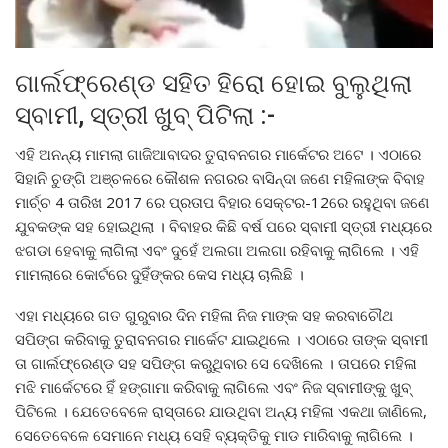
ଗାର୍ଲଫ୍ରେଣ୍ଡ ସହିତ ହିରୋ ହୋଇ ବୁଲୁଥିଲା
ସ୍ବାମୀ, ସ୍ତ୍ରୀ ଖୁବ୍ ପିଟିଲା :-
ଏହି ଅନନ୍ୟ ମାମଲା ଗାଜିଆବାଦର ତୁରାବନଗର ମାର୍କେଟର ଅଟେ । ଏଠାରେ
ସିହାନି ଚୁଙ୍ଗି ଅଞ୍ଚଳରେ କୌଶଳ ନଗରର ବାସିନ୍ଦା ଜଣେ ମହିଳାଙ୍କ ବିବାହ
ମାର୍ଚ୍ଚ 4 ତାରିଖ 2017 ରେ ପ୍ରତାପ ବିହାର ସେକ୍ଟର-12ରେ ରହୁଥିବା ଜଣେ
ଯୁବକଙ୍କ ସହ ହୋଇଥିଲା । ବିବାହର କିଛି ବର୍ଷ ପରେ ସ୍ବାମୀ ସ୍ତ୍ରୀ ମଧ୍ୟରେ
ଝଗଡା ହେବାକୁ ଲାଗିଲା ଏବଂ ଦୁହେଁ ଅଲଗା ଅଲଗା ରହିବାକୁ ଲାଗିଲେ । ଏହି
ମାମଲାରେ କୋର୍ଟରେ ଦୁହିଁଙ୍କର କେସ ମଧ୍ୟ ଚାଲିଛି ।
ଏହା ମଧ୍ୟରେ ଗତ ଗୁରୁବାର ଦିନ ମହିଳା ନିଜ ମାଙ୍କ ସହ କରବାଚୌଥ
ସପିଙ୍ଗ କରିବାକୁ ତୁରାବନଗର ମାର୍କେଟ ଯାଇଥିଲେ । ଏଠାରେ ତାଙ୍କ ସ୍ବାମୀ
ତା ଗାର୍ଲଫ୍ରେଣ୍ଡ ସହ ସପିଙ୍ଗ କରୁଥିବାର ସେ ଦେଖିଲେ । ତାପରେ ମହିଳା
ମଝି ମାର୍କେଟରେ ହିଁ ହଙ୍ଗାମା କରିବାକୁ ଲାଗିଲେ ଏବଂ ନିଜ ସ୍ବାମୀଙ୍କୁ ଖୁବ୍
ପିଟିଲେ । ଯେତେବେଳେ ରାସ୍ତାରେ ଯାଉଥିବା ଅନ୍ୟ ମହିଳା ଏକଥା ଜାଣିଲେ,
ସେତେବେଳେ ସେମାନେ ମଧ୍ୟ ସେହି ବ୍ୟକ୍ତିକୁ ମାଡ ମାରିବାକୁ ଲାଗିଲେ ।