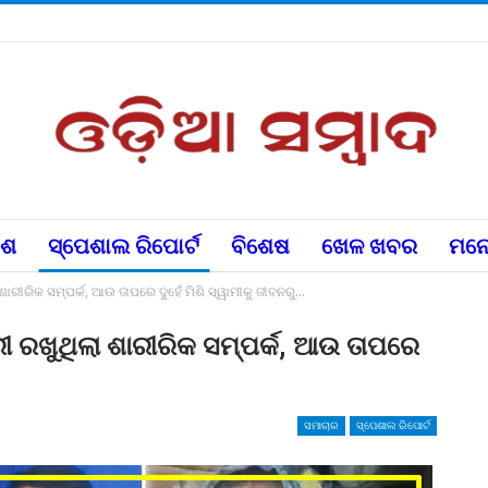
େଶ
ସ୍ପେଶାଲ ରିପୋର୍ଟ
ବିଶେଷ
ଖେଳ ଖବର
ମନୋ
ଶାରୀରିକ ସମ୍ପର୍କ, ଆଉ ତାପରେ ଦୁହେଁ ମିଶି ସ୍ୱାମୀକୁ ଜୀବନରୁ…
ୀ ରଖୁଥିଲା ଶାରୀରିକ ସମ୍ପର୍କ, ଆଉ ତାପରେ
ସମାଚାର
ସ୍ପେଶାଲ ରିପୋର୍ଟ