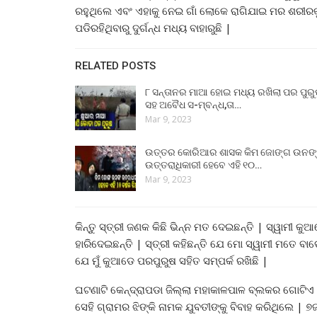
ରହୁଥିଲେ ଏବଂ ଏହାକୁ ନେଇ ଗାଁ ଲୋକେ ରାଗିଯାଇ ମର ଶରୀରକୁ
ପଡିରହିଥିବାରୁ ଦୁର୍ଗନ୍ଧ ମଧ୍ୟ ବାହାରୁଛି |
RELATED POSTS
୮ ସନ୍ତାନର ମାଆ ହୋଇ ମଧ୍ୟ ରଖିଲା ପର ପୁର
ସହ ଅବୈଧ ସ-ମ୍ବନ୍ଧ,ତା…
Mar 9, 2023
ଉତ୍ତର କୋରିଆର ଶାସକ କିମ ଜୋଙ୍ଗ ଉନଙ
ଉତ୍ତରାଧିକାରୀ ହେବେ ଏହି ୧୦…
Mar 9, 2023
କିନ୍ତୁ ସ୍ତ୍ରୀ ଜଣକ କିଛି ଭିନ୍ନ ମତ ଦେଇଛନ୍ତି | ସ୍ୱାମୀ 
ହାରିଦେଇଛନ୍ତି | ସ୍ତ୍ରୀ କହିଛନ୍ତି ଯେ ମୋ ସ୍ୱାମୀ ମତେ ବ
ଯେ ମୁଁ କୁଆଡେ ପରପୁରୁଷ ସହିତ ସମ୍ପର୍କ ରଖିଛି |
ଘଟଣାଟି କେନ୍ଦ୍ରାପଡା ଜିଲ୍ଲା ମହାକାଳପାଳ ବ୍ଲକର ଗୋଟିଏ ଗ
ସେହି ଗ୍ରାମର ଝିଙ୍କି ନାମକ ଯୁବତୀଙ୍କୁ ବିବାହ କରିଥିଲେ | ୭ଜ