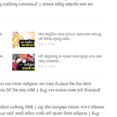
 ପୋଡ଼ିବାକୁ ଦେଉନାହାନ୍ତି | ଫଳରେ ଚାରିରୁ ପାଞ୍ଚଦିନ କାଳ ଶବ
ୁଷ
ସାପ କାମୁଡ଼ିବା ପରେ ତୁରନ୍ତ ବ୍ୟବହାର କରନ୍ତୁ
ଏହି ଜିନିଷ, ମୂଳରୁ ଶେଷ…
Mar 9, 2023
୍କ
ମଝି ସମୁଦ୍ରରୁ ଉ-ଦ୍ଧାର ହେଲା ଗୁପ୍ତ-ଚର ଧଳା
ପାରା, ଡେଣାରେ…
Mar 9, 2023
କୁଆଡେ ଋଣ ଟଙ୍କା ଆଣିଥିଲେ ଏବଂ ସେଇ ଚିନ୍ତାରେ ବିଷ ପିଇ ଜୀବନ
ାଡେଇ ପିଟି ବିଷ ଖାଇ ମରିଛି | କିନ୍ତୁ ମୋ ଉପରେ ଦୋଷ ଲଦି ଦିଆଯାଉଛି
ାଁରେ ଦେଖିବାକୁ ମିଳିଛି | ଯବୁ ଗାଁର ରାମକୃଷ୍ଣ ମଣ୍ଡଳ ୨୦୧୬ ମସିହାରେ
ନ୍ମ ପାଇଁ ଏକାଠି ରହିବେ ବୋଲି କହି ପ୍ରେମ ବିବାହ କରିଥିଲେ | କିନ୍ତୁ