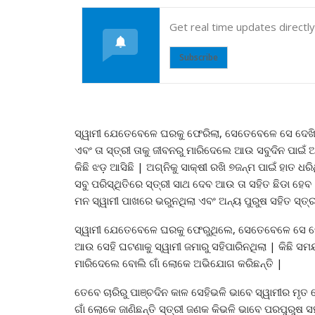
Get real time updates directl
Subscribe
ସ୍ୱାମୀ ଯେତେବେଳେ ଘରକୁ ଫେରିଲା, ସେତେବେଳେ ସେ ଦେଖି
ଏବଂ ତା ସ୍ତ୍ରୀ ତାକୁ ଜୀବନରୁ ମାରିଦେଲେ ଆଉ ସବୁଦିନ ପାଇଁ
କିଛି ଝଡ଼ ଆସିଛି | ଅଗ୍ନିକୁ ସାକ୍ଷୀ ରଖି ୭ଜନ୍ମ ପାଇଁ ହାତ ଧ
ସବୁ ପରିସ୍ଥିତିରେ ସ୍ତ୍ରୀ ସାଥ ଦେବ ଆଉ ତା ସହିତ ଛିଡା ହେବ
ମନ ସ୍ୱାମୀ ପାଖରେ ଭରୁନଥିଲା ଏବଂ ଅନ୍ୟ ପୁରୁଷ ସହିତ ସ୍ତ୍ରୀ
ସ୍ୱାମୀ ଯେତେବେଳେ ଘରକୁ ଫେରୁଥିଲେ, ସେତେବେଳେ ସେ ଦେଖିଥ
ଆଉ ସେହି ଘଟଣାକୁ ସ୍ୱାମୀ ଜମାରୁ ସହିପାରିନଥିଲା | କିଛି ସମୟ
ମାରିଦେଲେ ବୋଲି ଗାଁ ଲୋକେ ଅଭିଯୋଗ କରିଛନ୍ତି |
ତେବେ ଚାରିରୁ ପାଞ୍ଚଦିନ କାଳ ସେହିଭଳି ଭାବେ ସ୍ୱାମୀର ମୃତ ଦ
ଗାଁ ଲୋକେ ଜାଣିଛନ୍ତି ସ୍ତ୍ରୀ ଜଣକ କିଭଳି ଭାବେ ପରପୁରୁଷ ସ