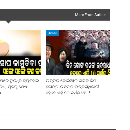
More From Author
ସମାଚାର
ା ପରେ ତୁରନ୍ତ ବ୍ୟବହାର
ଉତ୍ତର କୋରିଆର ଶାସକ କିମ
ିନିଷ, ମୂଳରୁ ଶେଷ
ଜୋଙ୍ଗ ଉନଙ୍କ ଉତ୍ତରାଧିକାରୀ
ଷ
ହେବେ ଏହି ୧୦ ବର୍ଷର ଝିଅ !