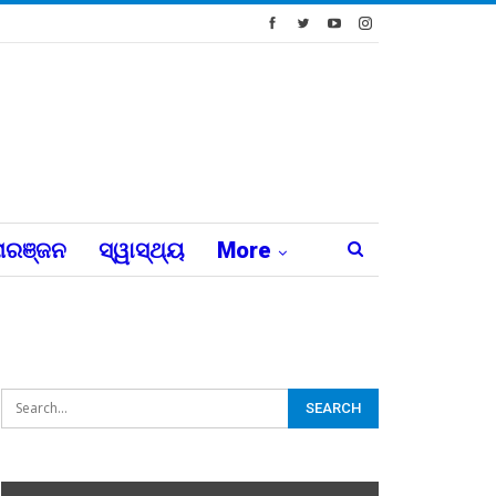
ରଞ୍ଜନ
ସ୍ୱାସ୍ଥ୍ୟ
More