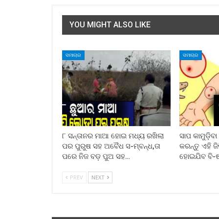
YOU MIGHT ALSO LIKE
ସମାଚାର
ସମାଚାର
୮ ସନ୍ତାନର ମାଆ ହୋଇ ମଧ୍ୟ ରଖିଲା
ସାପ କାମୁଡ଼ିବ
ପର ପୁରୁଷ ସହ ଅବୈଧ ସ-ମ୍ବନ୍ଧ,ତା
କରନ୍ତୁ ଏହି ଜ
ପରେ ନିଜ ବଡ଼ ପୁଅ ସହ…
ହୋଇଯିବ ବି-
PREV
NEXT