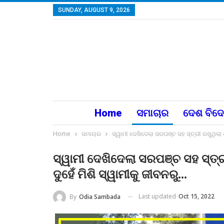
SUNDAY, AUGUST 9, 2026
Home
ସମାଚାର
ଦେଶ ବିଦ
Home
ସମାଚାର
ସ୍ୱାମୀ ଦେଖିଦେଲା ସରପଞ୍ଚ ସହ ସ୍ତ୍ରୀ ରଖୁଥିଲା 
ସ୍ୱାମୀ ଦେଖିଦେଲା ସରପଞ୍ଚ ସହ ସ୍ତ୍ର
ଦୁହେଁ ମିଶି ସ୍ୱାମୀକୁ ଜୀବନରୁ…
Last updated
Oct 15, 2022
By
Odia Sambada