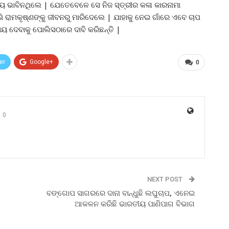
୍ୟ ଭାବିନଥିଲେ | ଯେତେବେଳେ ସେ ନିଜ ସ୍ତ୍ରୀର କଳା କାରନାମା
ି ରାମକୃଷ୍ଣଙ୍କୁ ଜୀବନରୁ ମାରିଦେଲେ | ଯାହାକୁ ନେଇ ଗାଁରେ ଏବେ ଚାପ
ୟାୟ ଦେବାକୁ ପୋଲିସଠାରେ ଦାବି କରିଛନ୍ତି |
er
Google+
0
0
NEXT POST
ବଙ୍ଗୋପ ସାଗରରେ ଦାନା ବାନ୍ଧୁଛି ଲଘୁଚାପ, ଏନେଇ
ଆକଳନ କରିଛି ଭାରତୀୟ ପାଣିପାଗ ବିଭାଗ