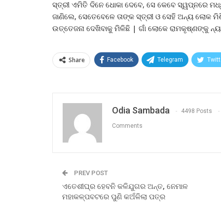
ସ୍ତ୍ରୀ ଏମିତି ଦିନେ ଧୋକା ଦେବେ, ସେ କେବେ ସ୍ୱପ୍ନରେ ମଧ
ଜାଣିଲେ, ସେତେବେଳେ ତାଙ୍କ ସ୍ତ୍ରୀ ଓ ସେହି ଅନ୍ୟ ଲୋକ ମିଶ
ଉତ୍ତେଜନା ଦେଖିବାକୁ ମିଳିଛି | ଗାଁ ଲୋକେ ରାମକୃଷ୍ଣଙ୍କୁ ନ୍
Share
Facebook
Telegram
Twitt
Odia Sambada
4498 Posts
Comments
PREV POST
ଏତେଶୀଘ୍ର ହେବନି କଳିଯୁଗର ଅନ୍ତ, ନେମାଳ
ମହାକଳ୍ପବଟରେ ପୁଣି କଅଁଳିଲା ପତ୍ର