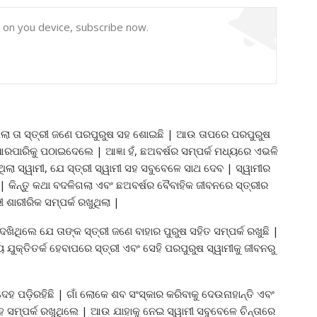
y on you device, subscribe now.
ଲା ତା ସ୍ତ୍ରୀ ଜଣେ ପରପୁରୁଷ ସହ ଶୋଇଛି | ଆଉ ତାପରେ ପରପୁରୁଷ
 ଆରପାରିକୁ ପଠାଇଦେଲେ | ଆଜ୍ଞା ହଁ, ଛଅବର୍ଷର ସମ୍ପର୍କ ମଧ୍ୟରେ ଏଭଳି
ରିଥିଲା ସ୍ୱାମୀ, ଯେ ସ୍ତ୍ରୀ ସ୍ୱାମୀ ସହ ସବୁବେଳେ ସାଥ ଦେବ | ସ୍ୱାମୀର
 | କିନ୍ତୁ କଥା ବଦଳିଗଲା ଏବଂ ଛଅବର୍ଷର ବୈବାହିକ ଜୀବନରେ ସ୍ତ୍ରୀର
 ଶାରୀରିକ ସମ୍ପର୍କ ରଖୁଥିଲା |
ିଲେ ଯେ ତାଙ୍କ ସ୍ତ୍ରୀ ଜଣେ ବାହାର ପୁରୁଷ ସହିତ ସମ୍ପର୍କ ରଖୁଛି |
 ଯୁକ୍ତିତର୍କ ହେବାପରେ ସ୍ତ୍ରୀ ଏବଂ ସେହି ପରପୁରୁଷ ସ୍ୱାମୀକୁ ଜୀବନରୁ
େହ ପଡ଼ିରହିଛି | ଗାଁ ଲୋକେ ଶବ ସଂସ୍କାର କରିବାକୁ ଦେଉନାହାନ୍ତି ଏବଂ
ହ ସମ୍ପର୍କ ରଖୁଥିଲେ | ଆଉ ଯାହାକୁ ନେଇ ସ୍ୱାମୀ ସବୁବେଳେ ଚିନ୍ତାରେ