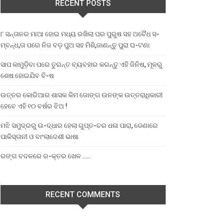
RECENT POSTS
୮ ସନ୍ତାନର ମାଆ ହୋଇ ମଧ୍ୟ ରଖିଲା ପର ପୁରୁଷ ସହ ଅବୈଧ ସ-
ମ୍ବନ୍ଧ,ତା ପରେ ନିଜ ବଡ଼ ପୁଅ ସହ ମିଶି,ଜାଣନ୍ତୁ ପୁରା ଘ-ଟଣା
ସାପ କାମୁଡ଼ିବା ପରେ ତୁରନ୍ତ ବ୍ୟବହାର କରନ୍ତୁ ଏହି ଜିନିଷ, ମୂଳରୁ
ଶେଷ ହୋଇଯିବ ବି-ଷ
ଉତ୍ତର କୋରିଆର ଶାସକ କିମ ଜୋଙ୍ଗ ଉନଙ୍କ ଉତ୍ତରାଧିକାରୀ
ହେବେ ଏହି ୧୦ ବର୍ଷର ଝିଅ !
ମଝି ସମୁଦ୍ରରୁ ଉ-ଦ୍ଧାର ହେଲା ଗୁପ୍ତ-ଚର ଧଳା ପାରା, ଡେଣାରେ
ପାକିସ୍ତାନୀ ଓ ବାଂଲାଦେଶୀ ଭାଷା
ରଙ୍ଗ ବଦଳରେ ର-କ୍ତର ଖେଳ …..
RECENT COMMENTS