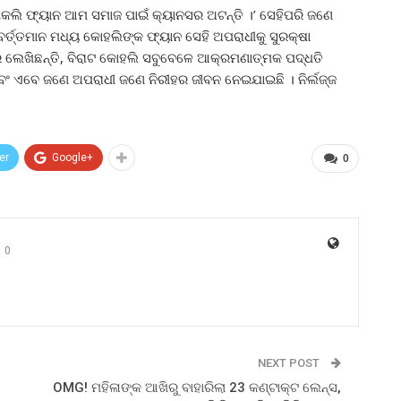
ୋକଲି ଫ୍ୟାନ ଆମ ସମାଜ ପାଇଁ କ୍ୟାନସର ଅଟନ୍ତି ।’ ସେହିପରି ଜଣେ
ର୍ତ୍ତମାନ ମଧ୍ୟ କୋହଲିଙ୍କ ଫ୍ୟାନ ସେହି ଅପରାଧୀକୁ ସୁରକ୍ଷା
ର ଲେଖିଛନ୍ତି, ବିରାଟ କୋହଲି ସବୁବେଳେ ଆକ୍ରମଣାତ୍ମକ ପଦ୍ଧତି
ଏବଂ ଏବେ ଜଣେ ଅପରାଧୀ ଜଣେ ନିରୀହର ଜୀବନ ନେଇଯାଇଛି । ନିର୍ଲଜ୍ଜ
er
Google+
0
0
NEXT POST
OMG! ମହିଳାଙ୍କ ଆଖିରୁ ବାହାରିଲା 23 କଣ୍ଟାକ୍ଟ ଲେନ୍ସ,