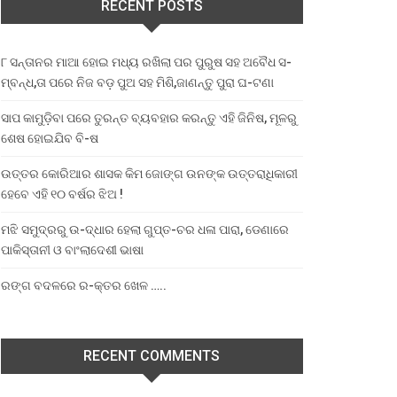
RECENT POSTS
୮ ସନ୍ତାନର ମାଆ ହୋଇ ମଧ୍ୟ ରଖିଲା ପର ପୁରୁଷ ସହ ଅବୈଧ ସ-
ମ୍ବନ୍ଧ,ତା ପରେ ନିଜ ବଡ଼ ପୁଅ ସହ ମିଶି,ଜାଣନ୍ତୁ ପୁରା ଘ-ଟଣା
ସାପ କାମୁଡ଼ିବା ପରେ ତୁରନ୍ତ ବ୍ୟବହାର କରନ୍ତୁ ଏହି ଜିନିଷ, ମୂଳରୁ
ଶେଷ ହୋଇଯିବ ବି-ଷ
ଉତ୍ତର କୋରିଆର ଶାସକ କିମ ଜୋଙ୍ଗ ଉନଙ୍କ ଉତ୍ତରାଧିକାରୀ
ହେବେ ଏହି ୧୦ ବର୍ଷର ଝିଅ !
ମଝି ସମୁଦ୍ରରୁ ଉ-ଦ୍ଧାର ହେଲା ଗୁପ୍ତ-ଚର ଧଳା ପାରା, ଡେଣାରେ
ପାକିସ୍ତାନୀ ଓ ବାଂଲାଦେଶୀ ଭାଷା
ରଙ୍ଗ ବଦଳରେ ର-କ୍ତର ଖେଳ …..
RECENT COMMENTS