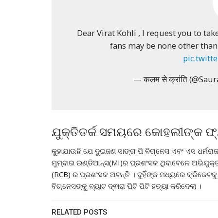
Dear Virat Kohli , I request you to tak
fans may be none other than
pic.twitt
— कलम से क्रांति (@Sa
ଯୁକ୍ତିତର୍କ ସମୟରେ କୋହଲୀଙ୍କ ଫ୍ୟ
କୁହାଯାଉଛି ଯେ ଦୁଇଜଣ ସାଙ୍ଗ ପି ବିଗ୍ନେସ ଏବଂ ଏସ ଧର୍ମରାଜ
ମୁମ୍ବାଇ ଇଣ୍ଡିଆନ୍ସ(MI)ର ପ୍ରଶଂସକ ଥିବାବେଳେ ଅଭିଯୁକ୍ତ 
(RCB) ର ପ୍ରଶଂସକ ଅଟନ୍ତି । ଦୁହିଁଙ୍କ ମଧ୍ୟରେ କ୍ରିକେଟକୁ 
ବିଗ୍ନେସଙ୍କୁ ବ୍ୟାଟ ଦ୍ଵାରା ପିଟି ପିଟି ହତ୍ୟା କରିଦେଲା ।
RELATED POSTS