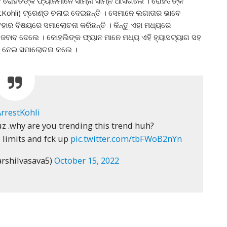
ରୋହିତଙ୍କ ଫ୍ୟାନମାନେ ସାମ୍ନା ସାମ୍ନି ଆସିଗଲେ । ରୋହିତଙ୍କ
Kohli) ଟ୍ରେଣ୍ଡ ଚଳାଇ ଦେଇଛନ୍ତି । ସେମାନେ ଲଗାତାର ଭାବେ
ାର ବିଷୟରେ ସମାଲୋଚନା କରିଛନ୍ତି । କିନ୍ତୁ ଏହା ମଧ୍ୟରେ
 ଜବାବ ଦେଲେ । କୋହଲିଙ୍କ ଫ୍ୟାନ ମାନେ ମଧ୍ୟ ଏହି ହ୍ୟାସଟ୍ୟାଗ ସହ
୍କୁ ନେଇ ସମାଲୋଚନା କଲେ ।
rrestKohli
uz .why are you trending this trend huh?
u limits and fck up
pic.twitter.com/tbFWoB2nYn
rshilvasava5)
October 15, 2022