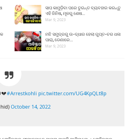
ୁଷ
ସାପ କାମୁଡ଼ିବା ପରେ ତୁରନ୍ତ ବ୍ୟବହାର କରନ୍ତୁ
ଏହି ଜିନିଷ, ମୂଳରୁ ଶେଷ…
Mar 9, 2023
୍କ
ମଝି ସମୁଦ୍ରରୁ ଉ-ଦ୍ଧାର ହେଲା ଗୁପ୍ତ-ଚର ଧଳା
ପାରା, ଡେଣାରେ…
Mar 9, 2023
💔
#Arrestkohli
pic.twitter.com/UG4KpQLt8p
hid)
October 14, 2022