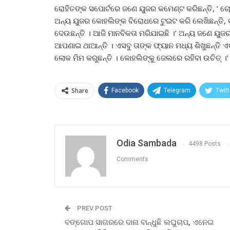
ରୋହିତଙ୍କ ସପୋର୍ଟରେ ଜଣେ ୟୁଜର କମେଣ୍ଟ କରିଛନ୍ତି, ‘ ଚ
ଅନ୍ୟ ୟୁଜର କୋହଲିଙ୍କ ବିରୋଧରେ ଟୁଇଟ କରି ଲେଖିଛନ୍ତି, ବ
ଦେଉଛନ୍ତି । ଆଜି ମାନବିକତା ମରିଯାଇଛି ।’ ଅନ୍ୟ ଜଣେ ୟୁଜ
ଆପଣାଇ ଥାଆନ୍ତି । ଏସବୁ ତାଙ୍କ ଫ୍ୟାନ ମଧ୍ୟ ଶିଖୁଛନ୍ତି 
ଲୋକ ମିମ କରୁଛନ୍ତି । କୋହଲିଙ୍କୁ ଜେଲରେ ରହିବା ଉଚିତ୍ ।’
Share
Facebook
Telegram
Twitt
Odia Sambada
4498 Posts
Comments
PREV POST
ବଙ୍ଗୋପ ସାଗରରେ ଦାନା ବାନ୍ଧୁଛି ଲଘୁଚାପ, ଏନେଇ