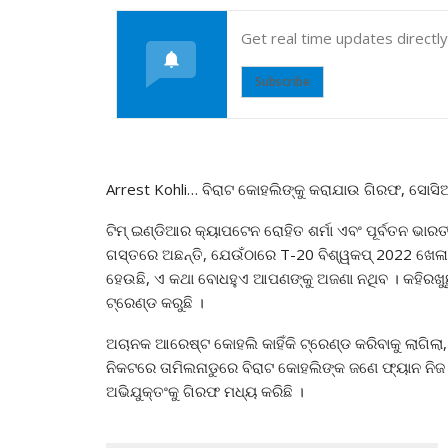
Get real time updates directl
Subscribe
Arrest Kohli… ବିରାଟ କୋହଲିଙ୍କୁ କରାଯାଉ ଗିରଫ, ସୋସିଆଲ 
ଟିମ୍ ଇଣ୍ଡିଆର କ୍ୟାପଟେନ ରୋହିତ ଶର୍ମା ଏବଂ ପୂର୍ବତନ ଭାର
ଗସ୍ତରେ ଅଛନ୍ତି, ଯେଉଁଠାରେ T-20 ବିଶ୍ୱକପ୍ 2022 ଖେଳା
ହେଉଛି, ଏ କଥା ବୋଧହୁଏ ଆପଣଙ୍କୁ ଅଜଣା ନଥିବ । କହିରଖ
ଟ୍ରେଣ୍ଡ କରୁଛି ।
ଅଚାନକ ଆରେଷ୍ଟ କୋହଲି କାହିଁକି ଟ୍ରେଣ୍ଡ କରିବାକୁ ଲାଗିଲ
ନିକଟରେ ତାମିଲନାଡୁରେ ବିରାଟ କୋହଲିଙ୍କ ଜଣେ ଫ୍ୟାନ ନିଜ ସ
ଅଭିଯୁକ୍ତଂକୁ ଗିରଫ ମଧ୍ୟ କରିଛି ।