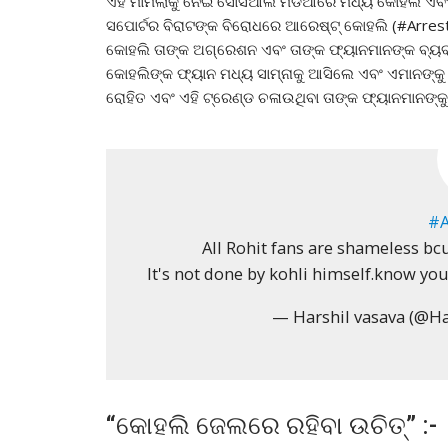
ଏହି ମାମଲାକୁ ନେଇ ସୋସିଆଲ ମିଡିଆରେ ମଧ୍ୟ କୋହଲି ଏବଂ 
ସପୋର୍ଟର ବିରାଟଙ୍କ ବିରୋଧରେ ଆରେଷ୍ଟ୍ କୋହଲି (#Arrest
କୋହଲି ତାଙ୍କ ଅଗ୍ରେଶନ ଏବଂ ତାଙ୍କ ଫ୍ୟାନମାନଙ୍କ ବ୍ୟବହ
କୋହଲିଙ୍କ ଫ୍ୟାନ ମଧ୍ୟ ସାମ୍ନାକୁ ଆସିଲେ ଏବଂ ଏମାନଙ୍କୁ
ରୋହିତ ଏବଂ ଏହି ଟ୍ରେଣ୍ଡ ଚଳାଉଥିବା ତାଙ୍କ ଫ୍ୟାନମାନଙ
#A
All Rohit fans are shameless bc
It's not done by kohli himself.know yo
— Harshil vasava (@Ha
“କୋହଲି ଜେଲରେ ରହିବା ଉଚିତ୍” :-