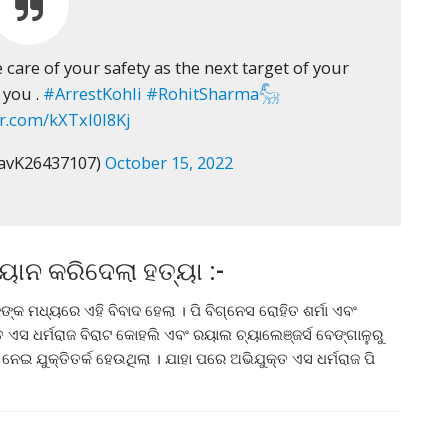
e care of your safety as the next target of your
 you .
#ArrestKohli
#RohitSharma𓃵
er.com/kXTxI0I8Kj
uravK26437107)
October 15, 2022
ାନ କରିଦେଲା ହତ୍ୟା :-
ଙ୍କ ମଧ୍ୟରେ ଏହି ବିବାଦ ହେଲା । ପି ବିଗ୍ନେସ ରୋହିତ ଶର୍ମା ଏବଂ
ଏସ ଧର୍ମରାଜ ବିରାଟ କୋହଲି ଏବଂ ରୟାଲ ଚ୍ୟାଲେଞ୍ଜର୍ସ ବେଙ୍ଗାଳୁରୁ
ନେଇ ଯୁକ୍ତିତର୍କ ହେଉଥିଲା । ଯାହା ପରେ ଅଭିଯୁକ୍ତ ଏସ ଧର୍ମରାଜ ପି