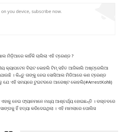
y on you device, subscribe now.
ମିଡ଼ିଆରେ କାହିଁକି ଚାଲିଲା ଏହି ଟ୍ରେଣ୍ଡ ?
ତୀୟ କ୍ୟାପଟେନ ବିରାଟ କୋହଲି ଟିମ୍ ସହିତ ଆଜିକାଲି ଅଷ୍ଟ୍ରେଲିଆ
ଯାଉଛି । କିନ୍ତୁ ତାଙ୍କୁ ନେଇ ସୋସିଆଲ ମିଡିଆରେ କଣ ଟ୍ରେଣ୍ଡ
ୁଛୁ ଯେ ଏହି ସମୟରେ ଟୁଇଟରରେ ଆରେଷ୍ଟ କୋହଲି(#ArrestKohli)
ା, ଏହାକୁ ନେଇ ଫ୍ୟାନମାନେ ମଧ୍ୟ ଆଶ୍ଚର୍ଯ୍ୟ ହୋଇଛନ୍ତି । ବାସ୍ତବରେ
ାଙ୍ଗକୁ ହିଁ ହତ୍ୟା କରିଦେଇଥିଲା । ଏହି ମାମଲାରେ ପୋଲିସ