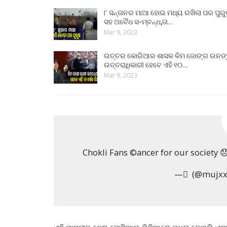
୮ ସନ୍ତାନର ମାଆ ହୋଇ ମଧ୍ୟ ରଖିଲା ପର ପୁର
ସହ ଅବୈଧ ସ-ମ୍ବନ୍ଧ,ତା…
Mar 9, 2023
ଉତ୍ତର କୋରିଆର ଶାସକ କିମ ଜୋଙ୍ଗ ଉନଙ
ଉତ୍ତରାଧିକାରୀ ହେବେ ଏହି ୧୦…
Mar 9, 2023
Chokli Fans ©ancer for our society 
— ٰ (@mujxx