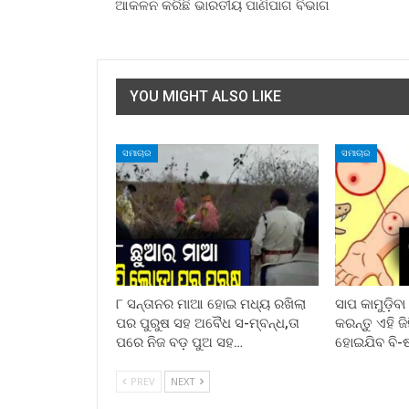
ଆକଳନ କରିଛି ଭାରତୀୟ ପାଣିପାଗ ବିଭାଗ
YOU MIGHT ALSO LIKE
ସମାଚାର
ସମାଚାର
୮ ସନ୍ତାନର ମାଆ ହୋଇ ମଧ୍ୟ ରଖିଲା
ସାପ କାମୁଡ଼ିବ
ପର ପୁରୁଷ ସହ ଅବୈଧ ସ-ମ୍ବନ୍ଧ,ତା
କରନ୍ତୁ ଏହି ଜ
ପରେ ନିଜ ବଡ଼ ପୁଅ ସହ…
ହୋଇଯିବ ବି-
PREV
NEXT