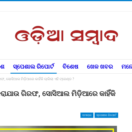
େଶ
ସ୍ପେଶାଲ ରିପୋର୍ଟ
ବିଶେଷ
ଖେଳ ଖବର
ମନୋ
, ସୋସିଆଲ ମିଡ଼ିଆରେ କାହିଁକି ଚାଲିଲା ଏହି ଟ୍ରେଣ୍ଡ ?
କରାଯାଉ ଗିରଫ, ସୋସିଆଲ ମିଡ଼ିଆରେ କାହିଁକି
ସମାଚାର
ସ୍ପେଶାଲ ରିପୋର୍ଟ