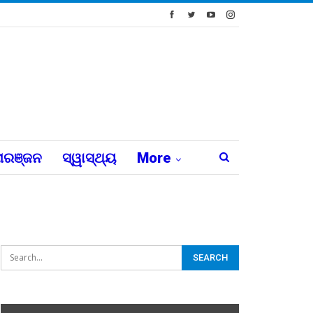
ରଞ୍ଜନ
ସ୍ୱାସ୍ଥ୍ୟ
More