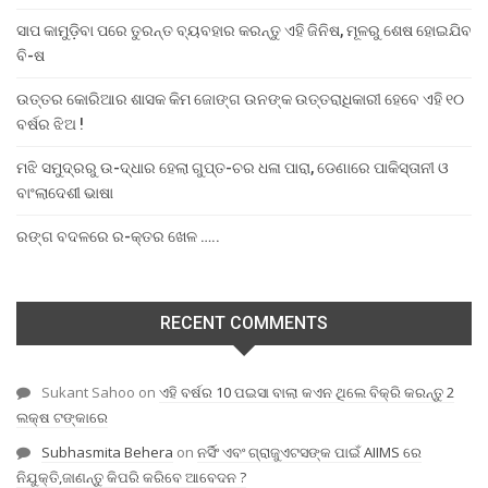
ସାପ କାମୁଡ଼ିବା ପରେ ତୁରନ୍ତ ବ୍ୟବହାର କରନ୍ତୁ ଏହି ଜିନିଷ, ମୂଳରୁ ଶେଷ ହୋଇଯିବ
ବି-ଷ
ଉତ୍ତର କୋରିଆର ଶାସକ କିମ ଜୋଙ୍ଗ ଉନଙ୍କ ଉତ୍ତରାଧିକାରୀ ହେବେ ଏହି ୧୦
ବର୍ଷର ଝିଅ !
ମଝି ସମୁଦ୍ରରୁ ଉ-ଦ୍ଧାର ହେଲା ଗୁପ୍ତ-ଚର ଧଳା ପାରା, ଡେଣାରେ ପାକିସ୍ତାନୀ ଓ
ବାଂଲାଦେଶୀ ଭାଷା
ରଙ୍ଗ ବଦଳରେ ର-କ୍ତର ଖେଳ …..
RECENT COMMENTS
Sukant Sahoo
on
ଏହି ବର୍ଷର 10 ପଇସା ବାଲା କଏନ ଥିଲେ ବିକ୍ରି କରନ୍ତୁ 2
ଲକ୍ଷ ଟଙ୍କାରେ
Subhasmita Behera
on
ନର୍ସିଂ ଏବଂ ଗ୍ରାଜୁଏଟସଙ୍କ ପାଇଁ AIIMS ରେ
ନିଯୁକ୍ତି,ଜାଣନ୍ତୁ କିପରି କରିବେ ଆବେଦନ ?