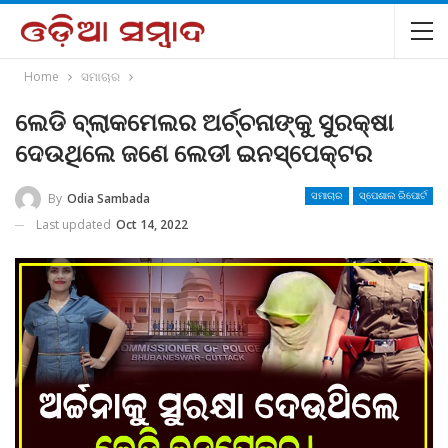
Home
ସମାଚାର
ଲେଡି ବ୍ଲାକମେଲର ଅର୍ଚ୍ଚନାଙ୍କୁ ସୁରକ୍ଷା
ଦେଉଥିଲେ ଜଣେ ଲେଡୀ ଇନସ୍ପେକ୍ଟର
By
Odia Sambada
ସମାଚାର
ସ୍ପେଶାଲ ରିପୋର୍ଟ
Last updated
Oct 14, 2022