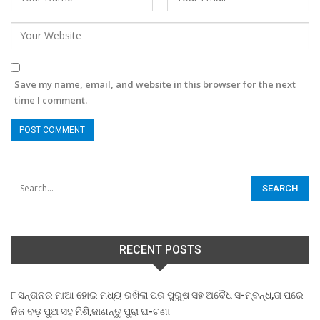
Save my name, email, and website in this browser for the next
time I comment.
RECENT POSTS
୮ ସନ୍ତାନର ମାଆ ହୋଇ ମଧ୍ୟ ରଖିଲା ପର ପୁରୁଷ ସହ ଅବୈଧ ସ-ମ୍ବନ୍ଧ,ତା ପରେ
ନିଜ ବଡ଼ ପୁଅ ସହ ମିଶି,ଜାଣନ୍ତୁ ପୁରା ଘ-ଟଣା