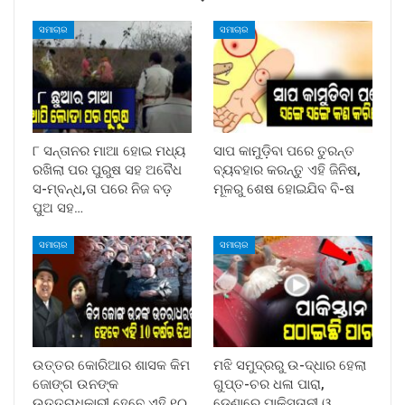
ସମାଚାର
ସମାଚାର
୮ ସନ୍ତାନର ମାଆ ହୋଇ ମଧ୍ୟ
ସାପ କାମୁଡ଼ିବା ପରେ ତୁରନ୍ତ
ରଖିଲା ପର ପୁରୁଷ ସହ ଅବୈଧ
ବ୍ୟବହାର କରନ୍ତୁ ଏହି ଜିନିଷ,
ସ-ମ୍ବନ୍ଧ,ତା ପରେ ନିଜ ବଡ଼
ମୂଳରୁ ଶେଷ ହୋଇଯିବ ବି-ଷ
ପୁଅ ସହ…
ସମାଚାର
ସମାଚାର
ଉତ୍ତର କୋରିଆର ଶାସକ କିମ
ମଝି ସମୁଦ୍ରରୁ ଉ-ଦ୍ଧାର ହେଲା
ଜୋଙ୍ଗ ଉନଙ୍କ
ଗୁପ୍ତ-ଚର ଧଳା ପାରା,
ଉତ୍ତରାଧିକାରୀ ହେବେ ଏହି ୧୦
ଡେଣାରେ ପାକିସ୍ତାନୀ ଓ