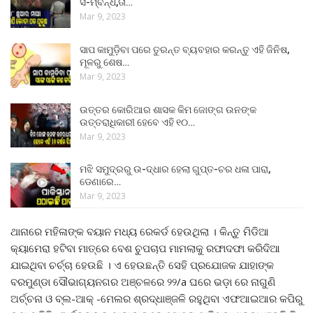
ସ-ମ୍ବନ୍ଧ,ତା…
Mar 9, 2023
ସାପ କାମୁଡ଼ିବା ପରେ ତୁରନ୍ତ ବ୍ୟବହାର କରନ୍ତୁ ଏହି ଜିନିଷ,
ମୂଳରୁ ଶେଷ…
Mar 9, 2023
ଉତ୍ତର କୋରିଆର ଶାସକ କିମ ଜୋଙ୍ଗ ଉନଙ୍କ
ଉତ୍ତରାଧିକାରୀ ହେବେ ଏହି ୧୦…
Mar 9, 2023
ମଝି ସମୁଦ୍ରରୁ ଉ-ଦ୍ଧାର ହେଲା ଗୁପ୍ତ-ଚର ଧଳା ପାରା,
ଡେଣାରେ…
Mar 9, 2023
ଥାନାରେ ମହିଳାଙ୍କ ବୟାନ ମଧ୍ୟ ରେକର୍ଡ ହେଉଥିଲା । କିନ୍ତୁ ମିଡିଆ
କ୍ୟାମେରା ହଟିବା ମାତ୍ରେ ବେଶ ଚୁପଚାପ ମାମଲାକୁ ରଫାଦଫା କରିଦିଆ
ଯାଇଥିବା ଚର୍ଚ୍ଚା ହେଉଛି । ଏ ହେଉଛନ୍ତି ସେହି ପ୍ରଯୋଜକ ଯାହାଙ୍କ
ବରମୁଣ୍ଡା ସୌଭାଗ୍ୟନଗର ଅଞ୍ଚଳରେ ୨୨/a ଘରେ ଭଡ଼ା ରେ ନାଗୁଣି
ଅର୍ଚ୍ଚନା ଓ ବ୍ଲ-ଆକ୍‌ -ମେଲର ଶ୍ରଦ୍ଧାଞ୍ଜଳି ରହୁଥିବା ଏଫଆଇଆର କପିରୁ