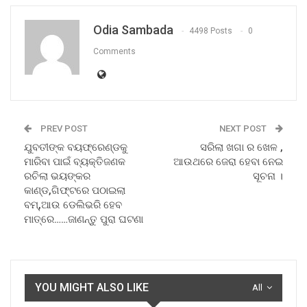
Odia Sambada
4498 Posts
0
Comments
PREV POST
NEXT POST
ଯୁବତୀଙ୍କ ବୟଫ୍ରେଣ୍ଡକୁ
ସରିଲା ଖଗା ର ଖେଳ ,
ମାରିବା ପାଇଁ ବ୍ୟକ୍ତିଜଣକ
ଆଉଥରେ ଜେରା ହେବା ନେଇ
ରଚିଲା ଭୟଙ୍କର
ସୂଚନା ।
କାଣ୍ଡ,ଗିଫ୍ଟରେ ପଠାଇଲା
ବମ୍,ଆଉ ଡେଲିଭରି ହେବ
ମାତ୍ରେ……ଜାଣନ୍ତୁ ପୁରା ଘଟଣା
YOU MIGHT ALSO LIKE
All