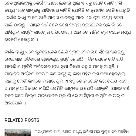
ହେଉଥିଲାକାହାକୁ କେଉଁ କାମରେ ଲଗାଉ ଥିଲା ଏ ସବୁ ଗୋଟି ଗୋଟି କରି
ତଥ୍ୟ ଏବେ ସାମ୍ନାକୁ ଆସିବାରେ ଲାଗିଛି ଯେମିତି ଭାନୁମତୀର ପେଡି ଖୋଲୁଚି
।ଦର୍ଶକ ବନ୍ଧୁ ଆମେ ଆଜି ଆପଣ ମାନଙ୍କୁ ଆଉ ଏକ ନୂଆ ତଥ୍ୟ ଦେବା
ପାଇଁ ଯାଉଛୁ । ପାଞ୍ଚ ବର୍ଷ ତଳେ ଜଣେ ଫିଲ୍ମ ପ୍ରଯୋଜକ ଙ୍କ ନାଁ ରେ
ଆସିଥିଲା କାଷ୍ଟିଂ କାଉଚ୍ ର ଅଭିଯୋଗ । ଥାନା ରେ ମହିଳା ଙ୍କ ବୟାନ ମଧ୍ୟ
ରେକର୍ଡ ହେଉଥିଲା ।
ଦର୍ଶକ ବନ୍ଧୁ ଏବେ ଭୁବନେଶ୍ବର ଲେଡି ବ୍ଲାକ ମେଲର ଅର୍ଚ୍ଚନା ନାଗଙ୍କୁ
ନେଇ ସାରା ଓଡିଶାରେ ଚାଞ୍ଚଲ୍ୟ ସୃଷ୍ଟି ହୋଇଛି । ଦିନ ଯେତେ ଗଡି ଗଡି
ଯାଉଛି ମାୟାବିନି ଅର୍ଚ୍ଚନାର ନୂଆ ନୂଆ ଠିକଣା ସବୁ ସାମ୍ନାକୁ ଆସୁଛି ।
ମାୟାବିନି ଅର୍ଚ୍ଚନା କେଉଁଠି କଣ କରୁଥିଲା କାହା ସହିତ କଣ କଥା ହେଉଥିଲା
କାହାକୁ କେଉଁ କାମରେ ଲଗାଉ ଥିଲା ଏ ସବୁ ଗୋଟି ଗୋଟି କରି ତଥ୍ୟ ଏବେ
ସାମ୍ନାକୁ ଆସିବାରେ ଲାଗିଛି ଯେମିତି ଭାନୁମତୀର ପେଡି ଖୋଲୁଚି ।ପାଞ୍ଚ ବର୍ଷ
ତଳେ ଜଣେ ଫିଲ୍ମ ପ୍ରଯୋଜକ ଙ୍କ ନାଁ ରେ ଆସିଥିଲା କାଷ୍ଟିଂ କାଉଚ୍ ର
ଅଭିଯୋଗ ।
RELATED POSTS
୮ ସନ୍ତାନର ମାଆ ହୋଇ ମଧ୍ୟ ରଖିଲା ପର ପୁରୁଷ ସହ ଅବୈଧ