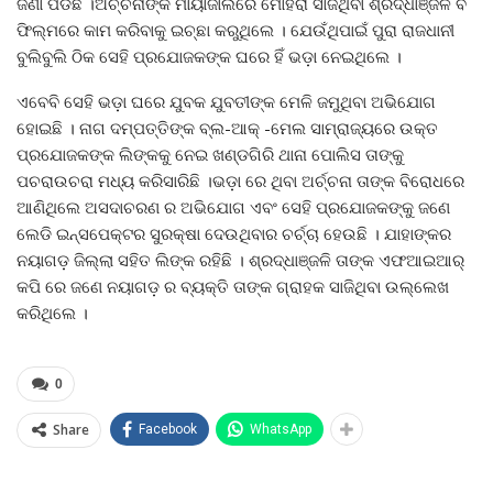
ଜଣା ପଡିଛି ।ଅର୍ଚ୍ଚନାଙ୍କ ମାୟାଜାଲରେ ମୋହରା ସାଜିଥିବା ଶ୍ରଦ୍ଧାଞ୍ଜଳି ବି
ଫିଲ୍ମରେ କାମ କରିବାକୁ ଇଚ୍ଛା କରୁଥିଲେ । ଯେଉଁଥିପାଇଁ ପୁରା ରାଜଧାନୀ
ବୁଲିବୁଲି ଠିକ ସେହି ପ୍ରଯୋଜକଙ୍କ ଘରେ ହିଁ ଭଡ଼ା ନେଇଥିଲେ ।
ଏବେବି ସେହି ଭଡ଼ା ଘରେ ଯୁବକ ଯୁବତୀଙ୍କ ମେଳି ଜମୁଥିବା ଅଭିଯୋଗ
ହୋଇଛି । ନାଗ ଦମ୍ପତ୍ତିଙ୍କ ବ୍ଲ-ଆକ୍‌ -ମେଲ ସାମ୍ରାଜ୍ୟରେ ଉକ୍ତ
ପ୍ରଯୋଜକଙ୍କ ଲିଙ୍କକୁ ନେଇ ଖଣ୍ଡଗିରି ଥାନା ପୋଲିସ ତାଙ୍କୁ
ପଚରାଉଚରା ମଧ୍ୟ କରିସାରିଛି ।ଭଡ଼ା ରେ ଥିବା ଅର୍ଚ୍ଚନା ତାଙ୍କ ବିରୋଧରେ
ଆଣିଥିଲେ ଅସଦାଚରଣ ର ଅଭିଯୋଗ ଏବଂ ସେହି ପ୍ରଯୋଜକଙ୍କୁ ଜଣେ
ଲେଡି ଇନ୍ସପେକ୍ଟର ସୁରକ୍ଷା ଦେଉଥିବାର ଚର୍ଚ୍ଚା ହେଉଛି । ଯାହାଙ୍କର
ନୟାଗଡ଼ ଜିଲ୍ଲା ସହିତ ଲିଙ୍କ ରହିଛି । ଶ୍ରଦ୍ଧାଞ୍ଜଳି ତାଙ୍କ ଏଫଆଇଆର୍
କପି ରେ ଜଣେ ନୟାଗଡ଼ ର ବ୍ୟକ୍ତି ତାଙ୍କ ଗ୍ରାହକ ସାଜିଥିବା ଉଲ୍ଲେଖ
କରିଥିଲେ ।
0
Share
Facebook
WhatsApp