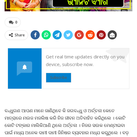
0
Share
Get real time updates directly on you
device, subscribe now.
Subscribe
ବନ୍ଧୁଗଣ ଆପଣ ମାନେ ଜାଣିଥିବେ କି ଜଗବନ୍ଧୁ ଓ ଅର୍ଚ୍ଚନା କେତେ
ମାତ୍ରାରେ ମଉଜ ମଜଲିଷ କରି ନିଜ ଜୀବନ ଅତିବାହିତ କରିଥିଲେ । କୋଟି
କୋଟି ଟଙ୍କାର ମାଲିକିଆଣି ଥିଲେ ଅର୍ଚ୍ଚନା । ନିଜର ସଉକ ମେଣ୍ଟାଇବା
ପାଇଁ ମଧ୍ୟ ଅନେକ ଦାମୀ ଦାମୀ ଜିନିଷର ବ୍ୟବହାର ମଧ୍ଯ କରୁଥିଲେ । ବଡ଼