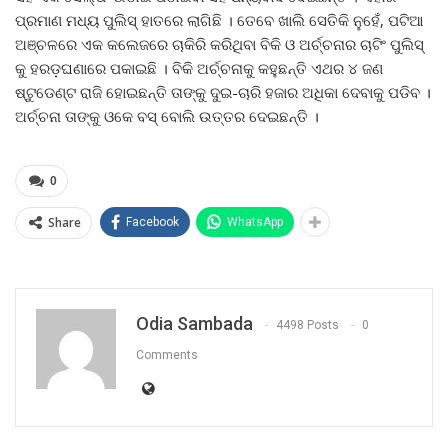
ପ୍ରମାଣ ମଧ୍ୟ ପୁଲିସ୍ ହାତରେ ଲାଗିଛି । ତେବେ ଖାଲି ସେତିକି ନୁହେଁ, ପଟିଆ
ଅଞ୍ଚଳରେ ଏକ କଲେଜରେ ଚାକିରି କରିଥିବା ବିକି ଓ ଅର୍ଚ୍ଚନାର ଚାଟିଂ ପୁଲିସ୍
କୁ ହରଡ଼ଘଣାରେ ପକାଇଛି । ବିକି ଅର୍ଚ୍ଚନାକୁ କହୁଛନ୍ତି ଏଥର ୪ ଜଣ
ଷ୍ଟୁଡେଣ୍ଟ ରାଜି ହୋଇଛନ୍ତି ତାଙ୍କୁ ଦୁଇ-ଚାରି ହଜାର ଅଧିକା ଦେବାକୁ ପଡିବ ।
ଅର୍ଚ୍ଚନା ତାଙ୍କୁ ଓକେ ବସ୍ ବୋଲି ଉତ୍ତର ଦେଇଛନ୍ତି ।
0
Share
Facebook
WhatsApp
Odia Sambada
4498 Posts
0
Comments