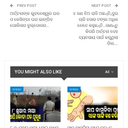
PREV POST
NEXT POST
ଅର୍ଚ୍ଚନାଙ୍କ ଭୁବନେଶ୍ୱର ଘର
୪ ଜଣ ଝିଅ ରାଜି ଅଛନ୍ତି,ଦୁଇ
ଓ କେସିଙ୍ଗା ଘର ଭାଙ୍ଗିବ
ଚାରି ହଜାର ଟଙ୍କା ଅଧିକ
ପୋଲିସର ବୁଲ୍ଡୋଜର…
ନେବେ କହୁଛନ୍ତି…ଜାଣନ୍ତୁ
କିପରି ଅର୍ଚ୍ଚନା ଦେହ
ବ୍ୟବସାୟ ପାଇଁ କରୁଥିଲା
ଡିଲ….
YOU MIGHT ALSO LIKE
All
ସମାଚାର
ସମାଚାର
୮ ସନ୍ତାନର ମାଆ ହୋଇ ମଧ୍ୟ
ସାପ କାମୁଡ଼ିବା ପରେ ତୁରନ୍ତ