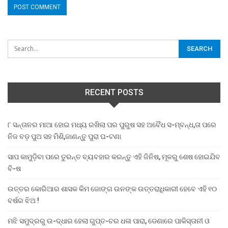
RECENT POSTS
୮ ସନ୍ତାନର ମାଆ ହୋଇ ମଧ୍ୟ ରଖିଲା ପର ପୁରୁଷ ସହ ଅବୈଧ ସ-ମ୍ବନ୍ଧ,ତା ପରେ
ନିଜ ବଡ଼ ପୁଅ ସହ ମିଶି,ଜାଣନ୍ତୁ ପୁରା ଘ-ଟଣା
ସାପ କାମୁଡ଼ିବା ପରେ ତୁରନ୍ତ ବ୍ୟବହାର କରନ୍ତୁ ଏହି ଜିନିଷ, ମୂଳରୁ ଶେଷ ହୋଇଯିବ
ବି-ଷ
ଉତ୍ତର କୋରିଆର ଶାସକ କିମ ଜୋଙ୍ଗ ଉନଙ୍କ ଉତ୍ତରାଧିକାରୀ ହେବେ ଏହି ୧୦
ବର୍ଷର ଝିଅ !
ମଝି ସମୁଦ୍ରରୁ ଉ-ଦ୍ଧାର ହେଲା ଗୁପ୍ତ-ଚର ଧଳା ପାରା, ଡେଣାରେ ପାକିସ୍ତାନୀ ଓ