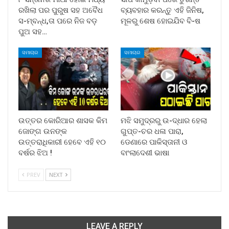
ରଖିଲା ପର ପୁରୁଷ ସହ ଅବୈଧ
ବ୍ୟବହାର କରନ୍ତୁ ଏହି ଜିନିଷ,
ସ-ମ୍ବନ୍ଧ,ତା ପରେ ନିଜ ବଡ଼
ମୂଳରୁ ଶେଷ ହୋଇଯିବ ବି-ଷ
ପୁଅ ସହ…
ସମାଚାର
ସମାଚାର
ଉତ୍ତର କୋରିଆର ଶାସକ କିମ
ମଝି ସମୁଦ୍ରରୁ ଉ-ଦ୍ଧାର ହେଲା
ଜୋଙ୍ଗ ଉନଙ୍କ
ଗୁପ୍ତ-ଚର ଧଳା ପାରା,
ଉତ୍ତରାଧିକାରୀ ହେବେ ଏହି ୧୦
ଡେଣାରେ ପାକିସ୍ତାନୀ ଓ
ବର୍ଷର ଝିଅ !
ବାଂଲାଦେଶୀ ଭାଷା
PREV
NEXT
LEAVE A REPLY