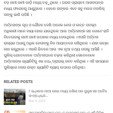
ବଡ଼ ନାମୀ ଦାମୀ ଗାଡ଼ି ମଧ୍ୟ ଚଢ଼ୁଥିଲେ । ଘରର ପ୍ରାୟତଃ ଆସବାପତ୍ର
ମଧ୍ୟ ଫରେନରୁ ଆଣୁଥିଲେ । ହେଲେ ତାଙ୍କର ଏବେ ସବୁ ମଉଜ ମଜଲିସ୍
ତାଙ୍କୁ ଭାରି ପଡିଛି ।
ଅର୍ଚ୍ଚନାଙ୍କ ରୂପ ଓ ଯୌବନ ଦେଖି ଅନେକ ନେତା ଓ ଉଚ୍ଚ ପଦସ୍ଥ
ଅଧିକାରୀ ମାନେ ବାୟା ହୋଇ ଯାଉଥିଲେ ଆଉ ଅର୍ଚ୍ଚନାଙ୍କ ସହ ଗୋଟେ ରାତି
ବିତେଇବାକୁ ନାମୀ ଦାମୀ ଉପହାର ମଧ୍ୟ ଦେଉଥିଲେ ।ଏପରି ଅର୍ଚ୍ଚନା
ରାଜ୍ୟର ଅଧାରୁ ଅଧିକ ନେତାଙ୍କୁ ନିଜ ଆୟତ୍ତରେ ରଖିଥିଲେ । ଯାହା ଇଚ୍ଛା
ତାହା କରୁଥିଲେ । ଏହାରି ଭିତରେ ଆଉ ଏକ ନୂଆ ତଥ୍ୟ ପଦାକୁ ଆସିଛି ।
ପୁଲିସ୍ ଯେତେବେଳେ ଅର୍ଚ୍ଚନାଘରେ ଚଢ଼ଉ କରିଥିଲା ସେତେବେଳେ
ଅର୍ଚ୍ଚନାଙ୍କ ଭ୍ୟାନିଟିରୁ ଏକ ପେନ୍ ଡ୍ରାଇଭ୍ ଜବତ କରିଥିଲା । ଏହି ସମୟରେ
ପୁଲିସ୍‌ରେ ନଜର ଉକ୍ତ ଭ୍ୟାନିଟି ବ୍ୟାଗ୍ ଉପରେ ପଡିଥିଲା।
RELATED POSTS
୮ ସନ୍ତାନର ମାଆ ହୋଇ ମଧ୍ୟ ରଖିଲା ପର ପୁରୁଷ ସହ ଅବୈଧ
ସ-ମ୍ବନ୍ଧ,ତା…
Mar 9, 2023
ସାପ କାମୁଡ଼ିବା ପରେ ତୁରନ୍ତ ବ୍ୟବହାର କରନ୍ତୁ ଏହି ଜିନିଷ,