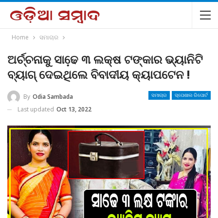
Home
ସମାଚାର
ଅର୍ଚ୍ଚନାକୁ ସାଢେ଼ ୩ ଲକ୍ଷ ଟଙ୍କାର ଭ୍ୟାନିଟି
ବ୍ୟାଗ୍ ଦେଇଥିଲେ ବିବାଦୀୟ କ୍ୟାପଟେନ !
By
Odia Sambada
ସମାଚାର
ସ୍ପେଶାଲ ରିପୋର୍ଟ
Last updated
Oct 13, 2022