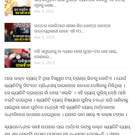
ମୂଳରୁ ଶେଷ…
Mar 9, 2023
ଉତ୍ତର କୋରିଆର ଶାସକ କିମ ଜୋଙ୍ଗ ଉନଙ୍କ
ଉତ୍ତରାଧିକାରୀ ହେବେ ଏହି ୧୦…
Mar 9, 2023
ମଝି ସମୁଦ୍ରରୁ ଉ-ଦ୍ଧାର ହେଲା ଗୁପ୍ତ-ଚର ଧଳା ପାରା,
ଡେଣାରେ…
Mar 9, 2023
ଆଉ ଉକ୍ତ ବ୍ୟାଗ୍ ଟି ଥିଲା ବିଶ୍ୱର ଟପ୍ ବ୍ରାଣ୍ଡ୍ ଭିତରୁ ଗୋଟିଏ । ଯେଉଁ
ଭ୍ୟାନିଟିକୁ ଦିବଂଗତ ପ୍ରିନ୍ସେସ୍ ଡାଇନାଙ୍କ ହାତରେ ଦେଖିବାକୁ ମିଳିଥିଲା ।
ସେ ଭ୍ୟାନିଟି ବ୍ରାଣ୍ଡ୍‌ର ନାଁ ହେଲା ‘ଏଲ୍‌ଭି’ । ଏହି ବ୍ୟାଗ୍ ପୁଲିସ୍ ଦେଖି ଆଖି
ତରାଟି ଦେଇଥିଲା । ଭ୍ୟାନିଟି ବ୍ୟାଗ୍ ବିଷୟରେ ପୁଲିସ୍ ତଦନ୍ତ କରି ଜାଣିବାକୁ
ପାଇଥିଲା ଜଣେ ପୂର୍ବତନ ମନ୍ତ୍ରୀ ଏହି ଭ୍ୟାନିଟି ବ୍ୟାଗ୍ ଅର୍ଚ୍ଚନାଙ୍କ
ଜନ୍ମଦିନରେ ଉପହାର ଦେଇଥିଲେ । ଯାହାର ଦାମ ସାଢ଼େ ୩ ଲକ୍ଷ ଟଙ୍କା ।
କ୍ୟାପଟେନ୍‌ଙ୍କ ଦାମୀ ଉପହାର ପାଇ ଅର୍ଚ୍ଚନା ତାଙ୍କୁ ଉକ୍ତ ଭ୍ୟାନିଟି ବ୍ୟାଗ୍
ସହ ଏକ ସେଲ୍ଫି ଉଠାଇ ପଠାଇବା ସହ ଧନ୍ୟବାଦ ଦେଇଛନ୍ତି । ଏହାର