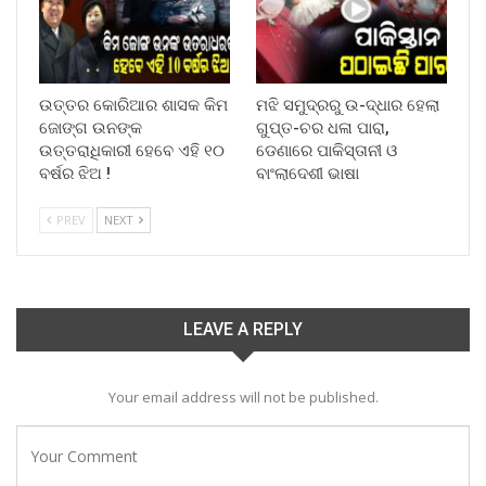
ଉତ୍ତର କୋରିଆର ଶାସକ କିମ
ମଝି ସମୁଦ୍ରରୁ ଉ-ଦ୍ଧାର ହେଲା
ଜୋଙ୍ଗ ଉନଙ୍କ
ଗୁପ୍ତ-ଚର ଧଳା ପାରା,
ଉତ୍ତରାଧିକାରୀ ହେବେ ଏହି ୧୦
ଡେଣାରେ ପାକିସ୍ତାନୀ ଓ
ବର୍ଷର ଝିଅ !
ବାଂଲାଦେଶୀ ଭାଷା
PREV
NEXT
LEAVE A REPLY
Your email address will not be published.