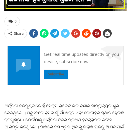
0
Share
Get real time updates directly on you
device, subscribe now.
Subscribe
ଅର୍ଚ୍ଚନା ବରମୁଣ୍ଡାରେ ହିଁ ସେକ୍ସ ରାକେଟ ଭଳି ବିଶାଳ ସାମ୍ରାଜ୍ୟର ଶୁଭ
ଦେଇଥିଲେ । ସବୁବେଳେ ବସର ଘୁଁ ଘାଁ ଶବ୍ଦ ଏବଂ କୋଳାହଳ ସ୍ଥାନ ହେଉଛି
ବରମୁଣ୍ଡା । ଯେଉଁଠାରୁ ଅର୍ଚ୍ଚନା ନିଜର ପ୍ରଥମ ହନିଟ୍ରାପର ଇନିଂସ
ଆରମ୍ଭ କରିଥିଲେ । ପାଖରେ ବସ ଷ୍ଟପ ଥିବାରୁ ଗରାଖ ଘରକୁ ଆସିବାପାଇଁ