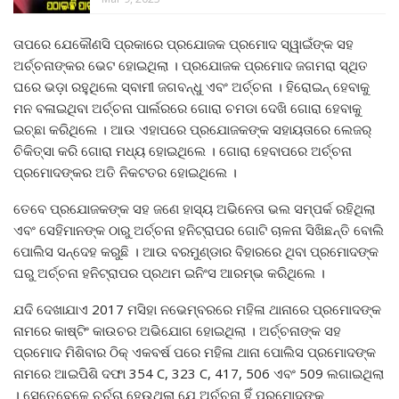
ତାପରେ ଯେକୌଣସି ପ୍ରକାରେ ପ୍ରଯୋଜକ ପ୍ରମୋଦ ସ୍ୱାଇଁଙ୍କ ସହ
ଅର୍ଚ୍ଚନାଙ୍କର ଭେଟ ହୋଇଥିଲା । ପ୍ରଯୋଜକ ପ୍ରମୋଦ ଜଗମରା ସ୍ଥିତ
ଘରେ ଭଡ଼ା ରହୁଥିଲେ ସ୍ବାମୀ ଜଗବନ୍ଧୁ ଏବଂ ଅର୍ଚ୍ଚନା । ହିରୋଇନ୍ ହେବାକୁ
ମନ ବଳାଇଥିବା ଅର୍ଚ୍ଚନା ପାର୍ଲରରେ ଗୋରା ଚମଡା ଦେଖି ଗୋରା ହେବାକୁ
ଇଚ୍ଛା କରିଥିଲେ । ଆଉ ଏହାପରେ ପ୍ରଯୋଜକଙ୍କ ସହାୟତାରେ ଲେଜର୍
ଚିକିତ୍ସା କରି ଗୋରା ମଧ୍ୟ ହୋଇଥିଲେ । ଗୋରା ହେବାପରେ ଅର୍ଚ୍ଚନା
ପ୍ରମୋଦଙ୍କର ଅତି ନିକଟତର ହୋଇଥିଲେ ।
ତେବେ ପ୍ରଯୋଜକଙ୍କ ସହ ଜଣେ ହାସ୍ୟ ଅଭିନେତା ଭଲ ସମ୍ପର୍କ ରହିଥିଲା
ଏବଂ ସେହିମାନଙ୍କ ଠାରୁ ଅର୍ଚ୍ଚନା ହନିଟ୍ରାପର ଗୋଟି ଚାଳନା ସିଖିଛନ୍ତି ବୋଲି
ପୋଲିସ ସନ୍ଦେହ କରୁଛି । ଆଉ ବରମୁଣ୍ଡାର ବିହାରରେ ଥିବା ପ୍ରମୋଦଙ୍କ
ଘରୁ ଅର୍ଚ୍ଚନା ହନିଟ୍ରାପର ପ୍ରଥମ ଇନିଂସ ଆରମ୍ଭ କରିଥିଲେ ।
ଯଦି ଦେଖାଯାଏ 2017 ମସିହା ନଭେମ୍ବରରେ ମହିଳା ଥାନାରେ ପ୍ରମୋଦଙ୍କ
ନାମରେ କାଷ୍ଟିଂ କାଉଚର ଅଭିଯୋଗ ହୋଇଥିଲା । ଅର୍ଚ୍ଚନାଙ୍କ ସହ
ପ୍ରମୋଦ ମିଶିବାର ଠିକ୍ ଏକବର୍ଷ ପରେ ମହିଳା ଥାନା ପୋଲିସ ପ୍ରମୋଦଙ୍କ
ନାମରେ ଆଇପିଶି ଦଫା 354 C, 323 C, 417, 506 ଏବଂ 509 ଲଗାଇଥିଲା
। ସେତେବେଳେ ଚର୍ଚ୍ଚା ହେଉଥିଲା ଯେ ଅର୍ଚ୍ଚନା ହିଁ ପ୍ରମୋଦଙ୍କୁ