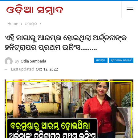
Home
ସମାଚାର
ଏହି ଜାଗାରୁ ଆରମ୍ଭ ହୋଇଥିଲା ଅର୍ଚ୍ଚନାଙ୍କ
ହନିଟ୍ରାପର ପ୍ରଥମ ଇନିଂସ………
By
Odia Sambada
ସମାଚାର
ସ୍ପେଶାଲ ରିପୋର୍ଟ
Last updated
Oct 12, 2022