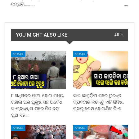
ଦମ୍ପତି……….
….
YOU MIGHT ALSO LIKE
All
ସମାଚାର
ସମାଚାର
୮ ସନ୍ତାନର ମାଆ ହୋଇ ମଧ୍ୟ
ସାପ କାମୁଡ଼ିବା ପରେ ତୁରନ୍ତ
ରଖିଲା ପର ପୁରୁଷ ସହ ଅବୈଧ
ବ୍ୟବହାର କରନ୍ତୁ ଏହି ଜିନିଷ,
ସ-ମ୍ବନ୍ଧ,ତା ପରେ ନିଜ ବଡ଼
ମୂଳରୁ ଶେଷ ହୋଇଯିବ ବି-ଷ
ପୁଅ ସହ…
ସମାଚାର
ସମାଚାର