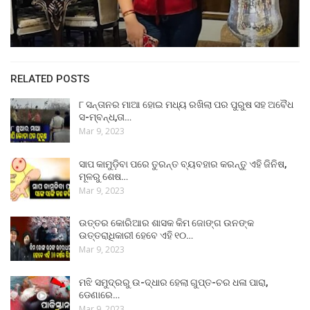
RELATED POSTS
୮ ସନ୍ତାନର ମାଆ ହୋଇ ମଧ୍ୟ ରଖିଲା ପର ପୁରୁଷ ସହ ଅବୈଧ
ସ-ମ୍ବନ୍ଧ,ତା…
Mar 9, 2023
ସାପ କାମୁଡ଼ିବା ପରେ ତୁରନ୍ତ ବ୍ୟବହାର କରନ୍ତୁ ଏହି ଜିନିଷ,
ମୂଳରୁ ଶେଷ…
Mar 9, 2023
ଉତ୍ତର କୋରିଆର ଶାସକ କିମ ଜୋଙ୍ଗ ଉନଙ୍କ
ଉତ୍ତରାଧିକାରୀ ହେବେ ଏହି ୧୦…
Mar 9, 2023
ମଝି ସମୁଦ୍ରରୁ ଉ-ଦ୍ଧାର ହେଲା ଗୁପ୍ତ-ଚର ଧଳା ପାରା,
ଡେଣାରେ…
Mar 9, 2023