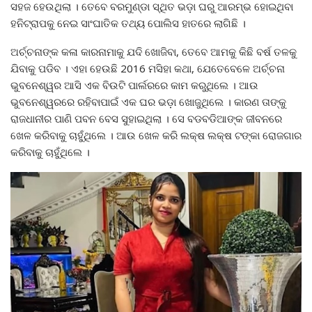
ସହଜ ହେଉଥିଲା । ତେବେ ବରମୁଣ୍ଡା ସ୍ଥିତ ଭଡ଼ା ଘରୁ ଆରମ୍ଭ ହୋଇଥିବା
ହନିଟ୍ରାପକୁ ନେଇ ସାଂଘାତିକ ତଥ୍ୟ ପୋଲିସ ହାତରେ ଲାଗିଛି ।
ଅର୍ଚ୍ଚନାଙ୍କ କଳା କାରନାମାକୁ ଯଦି ଖୋଜିବା, ତେବେ ଆମକୁ କିଛି ବର୍ଷ ତଳକୁ
ଯିବାକୁ ପଡିବ । ଏହା ହେଉଛି 2016 ମସିହା କଥା, ଯେତେବେଳେ ଅର୍ଚ୍ଚନା
ଭୁବନେଶ୍ୱର ଆସି ଏକ ବିଉଟି ପାର୍ଲରରେ କାମ କରୁଥିଲେ । ଆଉ
ଭୁବନେଶ୍ୱରରେ ରହିବାପାଇଁ ଏକ ଘର ଭଡ଼ା ଖୋଜୁଥିଲେ । କାରଣ ତାଙ୍କୁ
ରାଜଧାନୀର ପାଣି ପବନ ବେସ ସୁହାଇଥିଲା । ସେ ବଡବଡିଆଙ୍କ ଜୀବନରେ
ଖେଳ କରିବାକୁ ଚାହୁଁଥିଲେ । ଆଉ ଖେଳ କରି ଲକ୍ଷ ଲକ୍ଷ ଟଙ୍କା ରୋଜଗାର
କରିବାକୁ ଚାହୁଁଥିଲେ ।