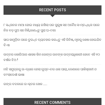
RECENT POSTS
୮ ସନ୍ତାନର ମାଆ ହୋଇ ମଧ୍ୟ ରଖିଲା ପର ପୁରୁଷ ସହ ଅବୈଧ ସ-ମ୍ବନ୍ଧ,ତା ପରେ
ନିଜ ବଡ଼ ପୁଅ ସହ ମିଶି,ଜାଣନ୍ତୁ ପୁରା ଘ-ଟଣା
ସାପ କାମୁଡ଼ିବା ପରେ ତୁରନ୍ତ ବ୍ୟବହାର କରନ୍ତୁ ଏହି ଜିନିଷ, ମୂଳରୁ ଶେଷ ହୋଇଯିବ
ବି-ଷ
ଉତ୍ତର କୋରିଆର ଶାସକ କିମ ଜୋଙ୍ଗ ଉନଙ୍କ ଉତ୍ତରାଧିକାରୀ ହେବେ ଏହି ୧୦
ବର୍ଷର ଝିଅ !
ମଝି ସମୁଦ୍ରରୁ ଉ-ଦ୍ଧାର ହେଲା ଗୁପ୍ତ-ଚର ଧଳା ପାରା, ଡେଣାରେ ପାକିସ୍ତାନୀ ଓ
ବାଂଲାଦେଶୀ ଭାଷା
ରଙ୍ଗ ବଦଳରେ ର-କ୍ତର ଖେଳ …..
RECENT COMMENTS