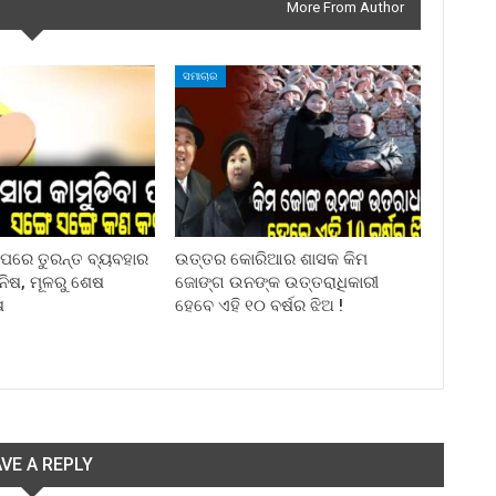
More From Author
ସମାଚାର
ା ପରେ ତୁରନ୍ତ ବ୍ୟବହାର
ଉତ୍ତର କୋରିଆର ଶାସକ କିମ
ିନିଷ, ମୂଳରୁ ଶେଷ
ଜୋଙ୍ଗ ଉନଙ୍କ ଉତ୍ତରାଧିକାରୀ
ଷ
ହେବେ ଏହି ୧୦ ବର୍ଷର ଝିଅ !
VE A REPLY