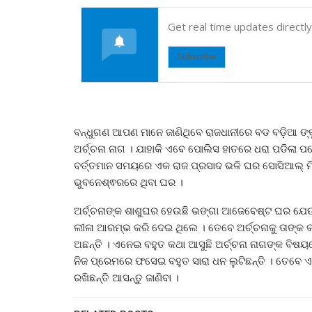
Get real time updates directl
Subscribe
ବନ୍ଧୁଗଣ ଆପଣ ମାନେ ଜାଣିଥିବେ ରାଜଧାନୀରେ ବଡ ବଡ଼ିଆ ଙ
ଅର୍ଚ୍ଚନା ନାଗ । ଯାହାକି ଏବେ ପୋଲିସ ହାତରେ ଧରା ପଡିଲା ପ
ବର୍ତ୍ତମାନ ସମୟରେ ଏକ ରାଜ ପ୍ରସାଦ ଭଳି ଘର ସୋସିଆଲ୍ ମିଡ଼
ଭୁବନେଶ୍ଵରରେ ଥିବା ଘର ।
ଅର୍ଚ୍ଚନାଙ୍କ ଶାଶୁଘର ହେଉଛି ଭଙ୍ଗା ଆଜେବେଷ୍ଟ ଘର ଯେଉ
ଲୀଳା ଆରମ୍ଭ କରି ଦେଇ ଥିଲେ । ତେବେ ଅର୍ଚ୍ଚନାକୁ ତାଙ୍କ କ
ଅଛନ୍ତି । ଏନେଇ ବହୁତ କଥା ଆସୁଛି ଅର୍ଚ୍ଚନା ନାଗଙ୍କ ବିଷୟର
ନିଜ ପ୍ରେମରେ ଫସେଇ ବହୁତ ସାରା ଧନ ଲୁଟିଛନ୍ତି । ତେବେ 
ରଖିଛନ୍ତି ଆସନ୍ତୁ ଜାଣିବା ।