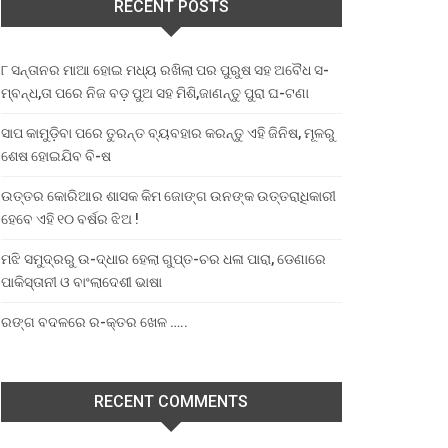
RECENT POSTS
୮ ସନ୍ତାନର ମାଆ ହୋଇ ମଧ୍ୟ ରଖିଲା ପର ପୁରୁଷ ସହ ଅବୈଧ ସ-
ମ୍ବନ୍ଧ,ତା ପରେ ନିଜ ବଡ଼ ପୁଅ ସହ ମିଶି,ଜାଣନ୍ତୁ ପୁରା ଘ-ଟଣା
ସାପ କାମୁଡ଼ିବା ପରେ ତୁରନ୍ତ ବ୍ୟବହାର କରନ୍ତୁ ଏହି ଜିନିଷ, ମୂଳରୁ
ଶେଷ ହୋଇଯିବ ବି-ଷ
ଉତ୍ତର କୋରିଆର ଶାସକ କିମ ଜୋଙ୍ଗ ଉନଙ୍କ ଉତ୍ତରାଧିକାରୀ
ହେବେ ଏହି ୧୦ ବର୍ଷର ଝିଅ !
ମଝି ସମୁଦ୍ରରୁ ଉ-ଦ୍ଧାର ହେଲା ଗୁପ୍ତ-ଚର ଧଳା ପାରା, ଡେଣାରେ
ପାକିସ୍ତାନୀ ଓ ବାଂଲାଦେଶୀ ଭାଷା
ରଙ୍ଗ ବଦଳରେ ର-କ୍ତର ଖେଳ …..
RECENT COMMENTS