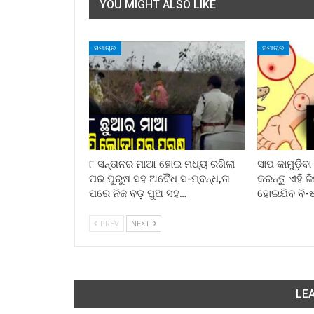
YOU MIGHT ALSO LIKE
ସମାଚାର
ସମାଚାର
୮ ସନ୍ତାନର ମାଆ ହୋଇ ମଧ୍ୟ ରଖିଲା
ସାପ କାମୁଡ଼ିବ
ପର ପୁରୁଷ ସହ ଅବୈଧ ସ-ମ୍ବନ୍ଧ,ତା
କରନ୍ତୁ ଏହି ଜ
ପରେ ନିଜ ବଡ଼ ପୁଅ ସହ…
ହୋଇଯିବ ବି-
PREV
NEXT
LEA