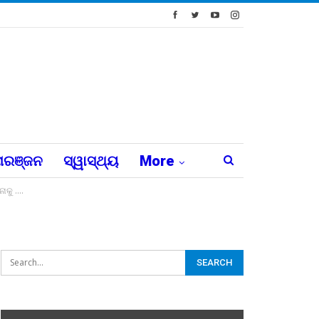
ରଞ୍ଜନ
ସ୍ୱାସ୍ଥ୍ୟ
More
ନାକୁ ….