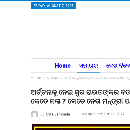
FRIDAY, AUGUST 7, 2026
Home
ସମାଚାର
ଦେଶ ବିଦ
Home
ସମାଚାର
ଅର୍ଚ୍ଚନାକୁ ନେଇ ସୁର ରାଉତଙ୍କର ବଡ ବୟାନ : ପୁର
ଅର୍ଚ୍ଚନାକୁ ନେଇ ସୁର ରାଉତଙ୍କର ବଡ 
କେତେ ନଳା ? କେତେ ନେତା ମନ୍ତ୍ରୀ ପଶି
Last updated
Oct 11, 2022
By
Odia Sambada