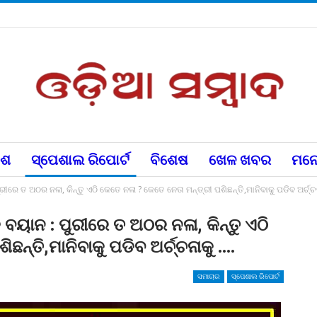
େଶ
ସ୍ପେଶାଲ ରିପୋର୍ଟ
ବିଶେଷ
ଖେଳ ଖବର
ମନୋ
ୀରେ ତ ଅଠର ନଳା, କିନ୍ତୁ ଏଠି କେତେ ନଳା ? କେତେ ନେତା ମନ୍ତ୍ରୀ ପଶିଛନ୍ତି,ମାନିବାକୁ ପଡିବ ଅର୍ଚ୍ଚ
ବୟାନ : ପୁରୀରେ ତ ଅଠର ନଳା, କିନ୍ତୁ ଏଠି
ଛନ୍ତି,ମାନିବାକୁ ପଡିବ ଅର୍ଚ୍ଚନାକୁ ….
ସମାଚାର
ସ୍ପେଶାଲ ରିପୋର୍ଟ