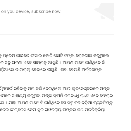
y on you device, subscribe now.
୍କୁ ପ୍ରେମ ଜାଲରେ ଫସାଇ କୋଟି କୋଟି ଟଙ୍କା ରୋଜଗାର କରୁଥିଲେ
ରେ ସବୁ ଘଟଣା ଏବେ ସାମ୍ନାକୁ ଆସୁଛି । ଆପଣ ମାନେ ଜାଣିଥିବେ କି
ିଆରେ ଭାଇରାଲ୍ ହେବାରେ ଲାଗୁଛି ।ତାହା ହେଉଛି ଅର୍ଚ୍ଚନାଙ୍କ
ଁଥିପାଇଁ ରହିବାକୁ ମନା କରି ଦେଇଥିଲେ ଆଉ ଭୁବନେଶ୍ଵରରେ ତାଙ୍କ
ାମରେ ସାହାଯ୍ୟ କରୁଥିବା ତାଙ୍କ ସ୍ବାମି ଜଗବନ୍ଧୁ ଚାନ୍ଦ ଏବେ ଫେରାର
େ । ଯାହା ଆପଣ ମାନେ ବି ଜାଣିଥିବେ ସେ ସବୁ ବଡ଼ ବଡ଼ିଆ ବ୍ୟକ୍ତିଙ୍କୁ
ଏନେଇ କଂଗ୍ରେସ ନେତା ସୁର ରାଓତରାୟ ତାଙ୍କର କଣ ପ୍ରତିକ୍ରିୟା