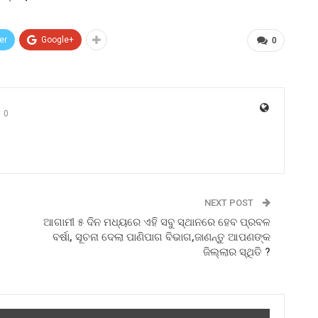
er
Google+
0
0
NEXT POST
ଆଗାମୀ ୫ ଦିନ ମଧ୍ୟରେ ଏହି ସବୁ ସ୍ଥାନରେ ହେବ ପ୍ରବଳ
ବର୍ଷା, ସୂଚନା ଦେଲା ପାଣିପାଗ ବିଭାଗ,ଜାଣନ୍ତୁ ଆପଣଙ୍କ
ଜିଲ୍ଲାର ସ୍ଥିତି ?