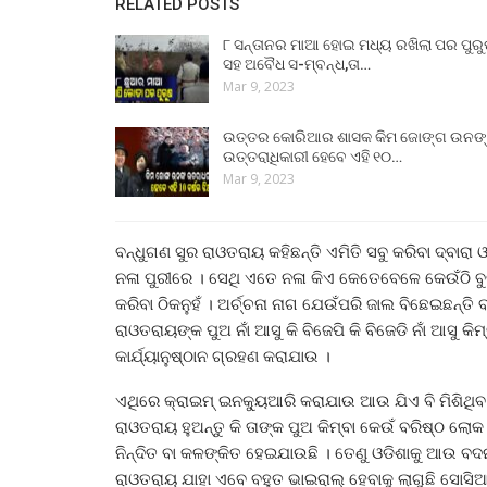
RELATED POSTS
୮ ସନ୍ତାନର ମାଆ ହୋଇ ମଧ୍ୟ ରଖିଲା ପର ପୁର
ସହ ଅବୈଧ ସ-ମ୍ବନ୍ଧ,ତା…
Mar 9, 2023
ଉତ୍ତର କୋରିଆର ଶାସକ କିମ ଜୋଙ୍ଗ ଉନଙ
ଉତ୍ତରାଧିକାରୀ ହେବେ ଏହି ୧୦…
Mar 9, 2023
ବନ୍ଧୁଗଣ ସୁର ରାଓତରାୟ କହିଛନ୍ତି ଏମିତି ସବୁ କରିବା ଦ୍ବାର
ନଳା ପୁରୀରେ । ସେଥି ଏତେ ନଳା କିଏ କେତେବେଳେ କେଉଁଠି ବୁଡ଼ି
କରିବା ଠିକନୁହଁ । ଅର୍ଚ୍ଚନା ନାଗ ଯେଉଁପରି ଜାଲ ବିଛେଇଛନ୍ତି 
ରାଓତରାୟଙ୍କ ପୁଅ ନାଁ ଆସୁ କି ବିଜେପି କି ବିଜେଡି ନାଁ ଆସୁ କ
କାର୍ଯ୍ୟାନୁଷ୍ଠାନ ଗ୍ରହଣ କରାଯାଉ ।
ଏଥିରେ କ୍ରାଇମ୍ ଇନକ୍ୟୁଆରି କରାଯାଉ ଆଉ ଯିଏ ବି ମିଶିଥିବ
ରାଓତରାୟ ହୁଅନ୍ତୁ କି ତାଙ୍କ ପୁଅ କିମ୍ବା କେଉଁ ବରିଷ୍ଠ ଲୋକ
ନିନ୍ଦିତ ବା କଳଙ୍କିତ ହେଇଯାଉଛି । ତେଣୁ ଓଡିଶାକୁ ଆଉ ବଦନ
ରାଓତରାୟ ଯାହା ଏବେ ବହୁତ ଭାଇରାଲ୍ ହେବାକୁ ଲାଗୁଛି ସୋସିଆ