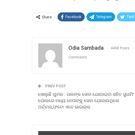
Share
Facebook
Telegram
Twitt
Odia Sambada
4498 Posts
Comments
PREV POST
ଖୋଲୁଛି ଗୁମର : ପଲଙ୍କ ସେବା ଯୋଗାଇବା ସହିତ ସୁଇମିଂ
ପୋଲରେ ମଧ୍ୟ ନେତାଙ୍କୁ ସେବା ଯୋଗାଉଥିଲେ
ଅର୍ଚ୍ଚନା,ଫଟୋ ଏବେ ଭାଇରାଲ