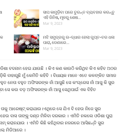
ୁଷ
ସାପ କାମୁଡ଼ିବା ପରେ ତୁରନ୍ତ ବ୍ୟବହାର କରନ୍ତୁ
ଏହି ଜିନିଷ, ମୂଳରୁ ଶେଷ…
Mar 9, 2023
୍କ
ମଝି ସମୁଦ୍ରରୁ ଉ-ଦ୍ଧାର ହେଲା ଗୁପ୍ତ-ଚର ଧଳା
ପାରା, ଡେଣାରେ…
Mar 9, 2023
ା ଓଡିଶା ବଦନାମ ହେଇ ଯାଉଛି । କିଏ କଣ କାଉଠି କରିଥିବ କିଏ କହିବ ଅଠର
କି ବାହାରୁଛି ମୁଁ କେମିତି କହିବି । ବିଧାୟକ ମାନେ ଏତେ କଳଙ୍କିତ ସମାଜ
ବହୁତ ନେତା ବହୁତ ଅଫିସରଙ୍କ ନାଁ ଆସୁଛି ସେ କଂଗ୍ରେସ ନାଁ ଆସୁ କି ସୁର
ିମ୍ବା ସେ କଉ ବଡ଼ ଅଫିସରଙ୍କ ନାଁ ଆସୁ ସେଥିପାଇଁ ଏକ ବିହିତ
 ତାକୁ ଆରେଷ୍ଟ୍ କରାଯାଉ।ଏଥିରେ ସେ ଯିଏ ବି ହେଉ ନିଜେ ସୁର
 ହେଉ ବାସ ତାଙ୍କୁ ଦଣ୍ଡ ମିଳିବା ଦରକାର । ଏମିତି ନକଲେ ଓଡିଶା ପୁରା
ାମ୍ କରାନଯାଉ । ଏମିତି କିଛି କହିଥିବାର ନଜରରେ ଆସିଛନ୍ତି ସୁର
ଲ୍ ମିଡ଼ିଆରେ ।