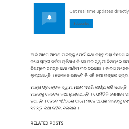
Get real time updates directl
Subscribe
ଆଜି ଆମେ ଆପଣ ମାନଙ୍କୁ ଯେଉଁ କଥା କହିବୁ ତାହା ବିଶେଷ କର
ଜଣେ ସ୍ତ୍ରୀ ସର୍ବଦା ଚାହିଁଥାଏ କି ସେ ତାର ସ୍ୱାମୀ ବିଷୟରେ 
ବିଷୟରେ ସମସ୍ତ କଥା ଜାଣିବା ତାର ଦରକାର । କାରଣ ଅନେକ ସମ
ଲୁଚାଇଥାନ୍ତି । ସେମାନେ ଭାବନ୍ତି କି ଏହି କଥା ତାଙ୍କର ସ୍ତ୍ରୀ
ମାତ୍ର ପ୍ରତ୍ୟେକ ସ୍ୱାମୀ ମାନେ ଏପରି କାର୍ଯ୍ୟ କରି ନଥାନ୍ତ
ମାନଙ୍କୁ କେତେକ କଥା ଲୁଚାଇଥାନ୍ତି । ଯେମିତିକି ସେମାନେ ପର 
ନଥାନ୍ତି । ତେବେ ଏହିଠାରେ ଆମେ ମାନେ ଆପଣ ମାନଙ୍କୁ ସେପରି
ସମସ୍ତ କଥା କହିବା ଦରକାର ।
RELATED POSTS