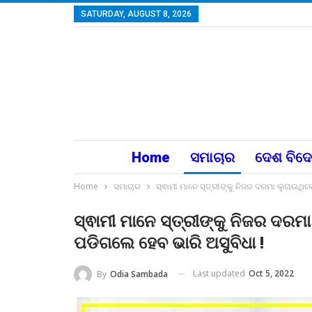
SATURDAY, AUGUST 8, 2026
Home
ସମାଚାର
ଦେଶ ବିଦ
Home
ସମାଚାର
ସ୍ଵାମୀ ମାନେ ସ୍ତ୍ରୀଙ୍କୁ ନିଜର ଦରମା ଲୁଚାଉଥି
ସ୍ଵାମୀ ମାନେ ସ୍ତ୍ରୀଙ୍କୁ ନିଜର ଦରମ
ପଡିଗଲେ ହେବ ଭାରି ଅସୁବିଧା !
Last updated
Oct 5, 2022
By
Odia Sambada