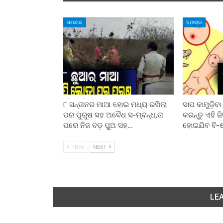
ସମାଚାର
ସମାଚାର
୮ ସନ୍ତାନର ମାଆ ହୋଇ ମଧ୍ୟ ରଖିଲା
ସାପ କାମୁଡ଼ିବ
ପର ପୁରୁଷ ସହ ଅବୈଧ ସ-ମ୍ବନ୍ଧ,ତା
କରନ୍ତୁ ଏହି ଜ
ପରେ ନିଜ ବଡ଼ ପୁଅ ସହ…
ହୋଇଯିବ ବି-
PREV
NEXT
LEA