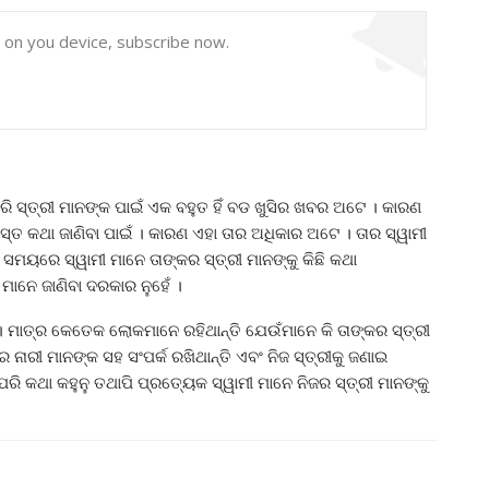
y on you device, subscribe now.
ି ସ୍ତ୍ରୀ ମାନଙ୍କ ପାଇଁ ଏକ ବହୁତ ହିଁ ବଡ ଖୁସିର ଖବର ଅଟେ । କାରଣ
ସମସ୍ତ କଥା ଜାଣିବା ପାଇଁ । କାରଣ ଏହା ତାର ଅଧିକାର ଅଟେ । ତାର ସ୍ୱାମୀ
ୟରେ ସ୍ୱାମୀ ମାନେ ତାଙ୍କର ସ୍ତ୍ରୀ ମାନଙ୍କୁ କିଛି କଥା
 ମାନେ ଜାଣିବା ଦରକାର ନୁହେଁ ।
ି । ମାତ୍ର କେତେକ ଲୋକମାନେ ରହିଥାନ୍ତି ଯେଉଁମାନେ କି ତାଙ୍କର ସ୍ତ୍ରୀ
ନାରୀ ମାନଙ୍କ ସହ ସଂପର୍କ ରଖିଥାନ୍ତି ଏବଂ ନିଜ ସ୍ତ୍ରୀକୁ ଜଣାଇ
 କଥା କହୁନୁ ତଥାପି ପ୍ରତ୍ୟେକ ସ୍ୱାମୀ ମାନେ ନିଜର ସ୍ତ୍ରୀ ମାନଙ୍କୁ