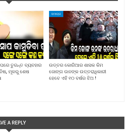
ସମାଚାର
ା ପରେ ତୁରନ୍ତ ବ୍ୟବହାର
ଉତ୍ତର କୋରିଆର ଶାସକ କିମ
ିନିଷ, ମୂଳରୁ ଶେଷ
ଜୋଙ୍ଗ ଉନଙ୍କ ଉତ୍ତରାଧିକାରୀ
ଷ
ହେବେ ଏହି ୧୦ ବର୍ଷର ଝିଅ !
VE A REPLY