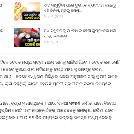
ୁଷ
ସାପ କାମୁଡ଼ିବା ପରେ ତୁରନ୍ତ ବ୍ୟବହାର କରନ୍ତୁ
ଏହି ଜିନିଷ, ମୂଳରୁ ଶେଷ…
Mar 9, 2023
୍କ
ମଝି ସମୁଦ୍ରରୁ ଉ-ଦ୍ଧାର ହେଲା ଗୁପ୍ତ-ଚର ଧଳା
ପାରା, ଡେଣାରେ…
Mar 9, 2023
ନକହିବେ ତେବେ ମଧ୍ୟ ସ୍ତ୍ରୀ ମାନେ ତାହାକୁ ଜାଣିପାରିବେ । ତେବେ କଣ ସେହି
େ । ତେବେ କୁହାଯାଏ ନା ମହିଳାଙ୍କୁ ବୟସ ଆଉ ପୁରଷଙ୍କୁ ଦରମା
ଥାଏ । ତେବେ ବନ୍ଧୁଗଣ ମିଳିଥିବା ଖବର ଅନୁସାରେ ସଂଜୁ ଗୁପ୍ତା ନାମକ
ୟା ଲାଗି ରହିଥିଲା କାରଣ ହେଉଛି ସ୍ତ୍ରୀ ସ୍ଵାମୀଙ୍କ ଦରମା ବିଷୟରେ
ଧ୍ୟମରେ ତଥ୍ୟ ମଗାଇଥିଲେ । ଆଉ ଏକଥା ସ୍ଵାମୀ ଜାଣିବା ପରେ ବିରୋଧ
ୁ ସୁପ୍ରିମ କୋର୍ଟ ଏବଂ ହାଇକୋର୍ଟଙ୍କ ଆବେଦନକୁ ସମୀକ୍ଷା କରିବା ପରେ
 ଦେଇଥିଲେ । ଆଉ ୧୫ ଦିନ ମଧ୍ୟରେ ସ୍ତ୍ରୀକୁ ସମସ୍ତ ତଥ୍ୟ ଦେବାକୁ