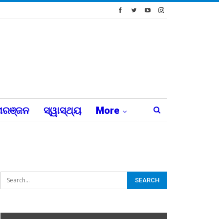
ରଞ୍ଜନ
ସ୍ୱାସ୍ଥ୍ୟ
More