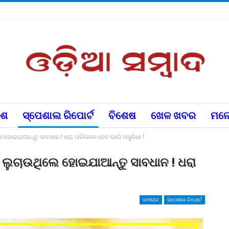
େଶ
ସ୍ପେଶାଲ ରିପୋର୍ଟ
ବିଶେଷ
ଖେଳ ଖବର
ମନୋ
ଲେ ହୋଇଯାଆନ୍ତୁ ସାବଧାନ ! ଧରା ପଡିଗଲେ ହେବ ଭାରି ଅସୁବିଧା !
ା ଲୁଚାଉଥିଲେ ହୋଇଯାଆନ୍ତୁ ସାବଧାନ ! ଧରା
ସମାଚାର
ସ୍ପେଶାଲ ରିପୋର୍ଟ