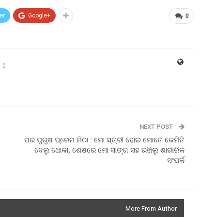
er
Google+
0
0
NEXT POST
ପର ପୁରୁଷ ପ୍ରେମ ମିଠା : ମୋ ସ୍ତ୍ରୀ ହୋଇ ମୋତେ କେମିତି
ଦେଲୁ ଧୋକା, ଶେଷରେ ମୋ ସାଙ୍ଗ ସହ ରଖିଲୁ ଶାରୀରିକ
ସଂପର୍କ
More From Author