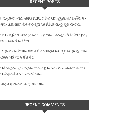
RECENT POSTS
୮ ସନ୍ତାନର ମାଆ ହୋଇ ମଧ୍ୟ ରଖିଲା ପର ପୁରୁଷ ସହ ଅବୈଧ ସ-
ମ୍ବନ୍ଧ,ତା ପରେ ନିଜ ବଡ଼ ପୁଅ ସହ ମିଶି,ଜାଣନ୍ତୁ ପୁରା ଘ-ଟଣା
ସାପ କାମୁଡ଼ିବା ପରେ ତୁରନ୍ତ ବ୍ୟବହାର କରନ୍ତୁ ଏହି ଜିନିଷ, ମୂଳରୁ
ଶେଷ ହୋଇଯିବ ବି-ଷ
ଉତ୍ତର କୋରିଆର ଶାସକ କିମ ଜୋଙ୍ଗ ଉନଙ୍କ ଉତ୍ତରାଧିକାରୀ
ହେବେ ଏହି ୧୦ ବର୍ଷର ଝିଅ !
ମଝି ସମୁଦ୍ରରୁ ଉ-ଦ୍ଧାର ହେଲା ଗୁପ୍ତ-ଚର ଧଳା ପାରା, ଡେଣାରେ
ପାକିସ୍ତାନୀ ଓ ବାଂଲାଦେଶୀ ଭାଷା
ରଙ୍ଗ ବଦଳରେ ର-କ୍ତର ଖେଳ …..
RECENT COMMENTS