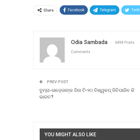
Share
Facebook
Telegram
Twitt
Odia Sambada
4498 Posts
Comments
PREV POST
ବୁମ୍‌ରା-ଜାଡ଼େଜାଙ୍କ ବିନା ଟି-୨୦ ବିଶ୍ୱକପ୍ ଜିତିପାରିବ କି
ଭାରତ?
YOU MIGHT ALSO LIKE