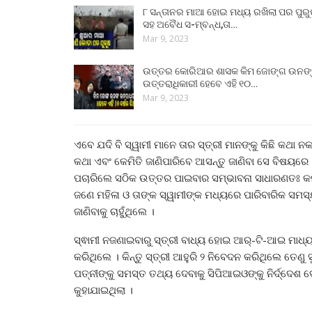
୮ ସନ୍ତାନର ମାଆ ହୋଇ ମଧ୍ୟ ରଖିଲା ପର ପୁର
ସହ ଅବୈଧ ସ-ମ୍ବନ୍ଧ,ତା…
Mar 9, 2023
ଉତ୍ତର କୋରିଆର ଶାସକ କିମ ଜୋଙ୍ଗ ଉନଙ
ଉତ୍ତରାଧିକାରୀ ହେବେ ଏହି ୧୦…
Mar 9, 2023
ଏବେ ଯଦି ବି ସ୍ୱାମୀ ମାନେ ତାର ସ୍ତ୍ରୀ ମାନଙ୍କୁ କିଛି କଥା 
କଥା ଏବଂ କେମିତି ଜାଣିପାରିବେ ଆସନ୍ତୁ ଜାଣିବା ସେ ବିଷୟର
ପଚାରିଲେ ସଠିକ ଉତ୍ତର ପାଇବାର ସମ୍ଭାବନା ସାଧାରଣତଃ କମ 
ଜଣେ ମହିଳା ଓ ତାଙ୍କ ସ୍ୱାମୀଙ୍କ ମଧ୍ୟରେ ପାରିବାରିକ ସମସ୍
ଜାଣିବାକୁ ଚାହୁଁଥିଲେ ।
ସ୍ଵାମୀ ନଜଣାଇବାରୁ ସ୍ତ୍ରୀ ବାଧ୍ୟ ହୋଇ ଆର୍-ଟି-ଆଇ ମା
କରିଥିଲେ । କିନ୍ତୁ ସ୍ତ୍ରୀ ଆହୁରି ୨ ନିବେଦନ କରିଥିଲେ ତେଣ
ପତ୍ନୀଙ୍କୁ ସମସ୍ତ ତଥ୍ୟ ଦେବାକୁ ସିପିଆଇଓଙ୍କୁ ନିର୍ଦ୍ଦେଶ
କୁହାଯାଇଥିଲା ।