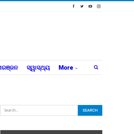
ରଞ୍ଜନ
ସ୍ୱାସ୍ଥ୍ୟ
More