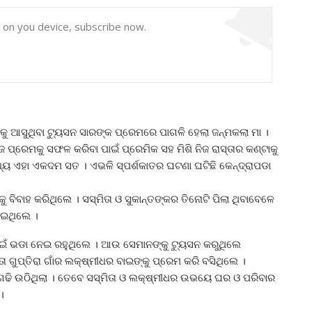
y on you device, subscribe now.
ାକୁ ଆସୁଥିବା ଟ୍ୟୁସନ ସାରଙ୍କ ପ୍ରେମରେ ପାଗଳି ହେଲା ଜନ୍ମକଲା ମା ।
ଜ ପ୍ରେମକୁ ସଫଳ କରିବା ପାଇଁ ପ୍ରେମିକ ସହ ମିଶି ନିଜ ରାସ୍ତାର କଣ୍ଟାକୁ
ଧ୍ୟ ଏହା ଏକଦମ ସତ । ଏଭଳି ସ୍ପର୍ଶକାତର ଘଟଣା ଘଟିଛି କେନ୍ଦ୍ରାପଡା
୍କୁ ବିବାହ କରିଥିଲେ । ସସ୍ମିତା ଓ ସୁକାନ୍ତଙ୍କର ତିନୋଟି ପିଲା ଥିବାବେଳେ
ଯାଇଥିଲେ ।
 ପାଇଁ ଭଡା ନେଇ ରହୁଥିଲେ । ଆଉ ସେମାନଙ୍କୁ ଟ୍ୟୁସନ କରୁଥିଲେ
ା ଗୁପ୍ତିରା ଗାଁର ଲକ୍ଷ୍ମୀଧର ବାଇଙ୍କୁ ପ୍ରେମ କରି ବସିଥିଲେ ।
ର୍କ ଗଢି ଉଠିଥିଲା । ତେବେ ସସ୍ମିତା ଓ ଲକ୍ଷ୍ମୀଧର ଉଭୟେ ଘର ଓ ପରିବାର
।