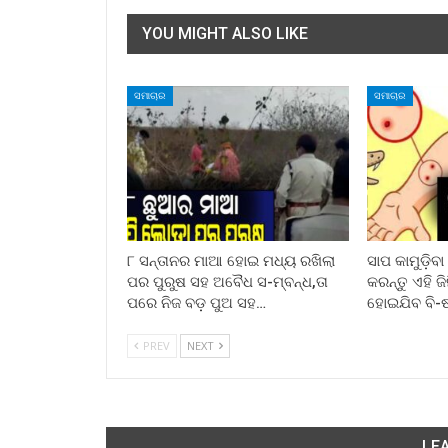
YOU MIGHT ALSO LIKE
ସମାଚାର
ସମାଚାର
୮ ସନ୍ତାନର ମାଆ ହୋଇ ମଧ୍ୟ ରଖିଲା
ସାପ କାମୁଡ଼ିବ
ପର ପୁରୁଷ ସହ ଅବୈଧ ସ-ମ୍ବନ୍ଧ,ତା
କରନ୍ତୁ ଏହି ଜ
ପରେ ନିଜ ବଡ଼ ପୁଅ ସହ…
ହୋଇଯିବ ବି-
PREV
NEXT
LEA