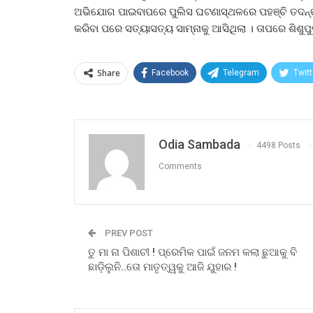
ଅଭିଯୋଗ ପାଇବାପରେ ପୁଲିସ ଘଟଣାସ୍ଥଳରେ ପହଞ୍ଚି ତଦନ୍ତ
କରିବା ପରେ ସତ୍ୟାସତ୍ୟ ସାମ୍ନାକୁ ଆସିଥିଲା । ତାପରେ ଶିଶୁପ
Share
Facebook
Telegram
Twitt
Odia Sambada
4498 Posts
Comments
PREV POST
ତୁ ମା ନା ପିଶାଚୀ ! ପ୍ରେମିକ ପାଇଁ ଜନମ କଲା ଛୁଆକୁ ବି
ଛାଡ଼ିଲୁନି..ତୋ ମାତୃତ୍ୱକୁ ଆଜି ଯୁହାର !