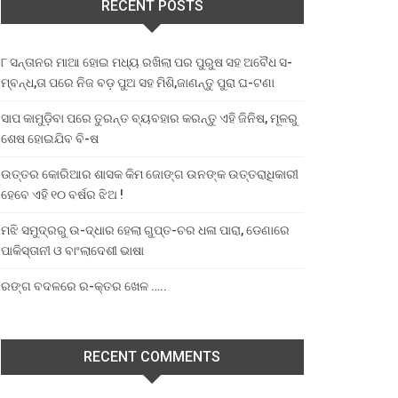
RECENT POSTS
୮ ସନ୍ତାନର ମାଆ ହୋଇ ମଧ୍ୟ ରଖିଲା ପର ପୁରୁଷ ସହ ଅବୈଧ ସ-
ମ୍ବନ୍ଧ,ତା ପରେ ନିଜ ବଡ଼ ପୁଅ ସହ ମିଶି,ଜାଣନ୍ତୁ ପୁରା ଘ-ଟଣା
ସାପ କାମୁଡ଼ିବା ପରେ ତୁରନ୍ତ ବ୍ୟବହାର କରନ୍ତୁ ଏହି ଜିନିଷ, ମୂଳରୁ
ଶେଷ ହୋଇଯିବ ବି-ଷ
ଉତ୍ତର କୋରିଆର ଶାସକ କିମ ଜୋଙ୍ଗ ଉନଙ୍କ ଉତ୍ତରାଧିକାରୀ
ହେବେ ଏହି ୧୦ ବର୍ଷର ଝିଅ !
ମଝି ସମୁଦ୍ରରୁ ଉ-ଦ୍ଧାର ହେଲା ଗୁପ୍ତ-ଚର ଧଳା ପାରା, ଡେଣାରେ
ପାକିସ୍ତାନୀ ଓ ବାଂଲାଦେଶୀ ଭାଷା
ରଙ୍ଗ ବଦଳରେ ର-କ୍ତର ଖେଳ …..
RECENT COMMENTS