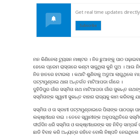
Get real time updates directl
Subscribe
ମନ କିଣିନେଲା ଟ୍ୟୁସନ ମାଷ୍ଟର । ନିଜ ଛୁଆଙ୍କୁ ପାଠ ପଢ଼ାଇବ
ହେଲେ ପ୍ରେମ ରାସ୍ତାରେ କଣ୍ଟା ସାଜୁଥିଲା କୁନି ପୁଅ । ଆଉ ନି
ନିଜ ହାତରେ ହଟାଇଲା । କଥାଟି ଶୁଣିବାକୁ ଅଡୁଆ ଲାଗୁଥିଲେ ମ
ପଟ୍ଟାମୁଣ୍ଡାଇ ଥାନା ଅନ୍ତର୍ଗତ ମାଟିଆପଡା ଗାଁରେ ।
ଦୁହିଡିପୁର ଗାଁର ସସ୍ମିତା ନାଥ ମାଟିଆପଡା ଗାଁର ସୁକାନ୍ତ ନାଥଙ
ସସ୍ମିତାଙ୍କ ସ୍ୱାମୀ ସୁକାନ୍ତ ବାହାର ରାଜ୍ୟକୁ କାମ କରିବାକୁ 
ସସ୍ମିତା ଓ ତା ସ୍ବାମୀ ପଟ୍ଟାମୁଣ୍ଡାଇରେ ପିଲାଙ୍କ ପାଠପଢ଼ା
ଲକ୍ଷ୍ମୀଧର ବାଇ । ତେବେ ସ୍ୱାମୀଙ୍କ ଅନୁପସ୍ଥିତିରେ ସସ୍ମିତ
ଦୀର୍ଘଦିନ ଧରି ସସ୍ମିତା ଓ ଲକ୍ଷ୍ମୀଧରଙ୍କ ସହ ନିବିଡ଼ ସମ୍ପ
ଛାଡି ବିବାହ କରି ଅନ୍ୟତ୍ର ରହିବେ ବୋଲି ନିଷ୍ପତି ନେଇଥିଲେ 