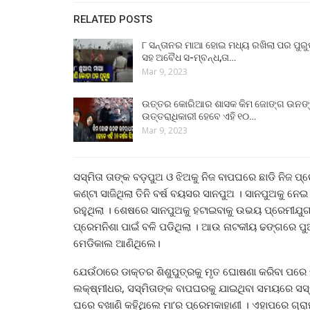
RELATED POSTS
୮ ସନ୍ତାନର ମାଆ ହୋଇ ମଧ୍ୟ ରଖିଲା ପର ପୁର
ସହ ଅବୈଧ ସ-ମ୍ବନ୍ଧ,ତା…
Mar 9, 2023
ଉତ୍ତର କୋରିଆର ଶାସକ କିମ ଜୋଙ୍ଗ ଉନଙ
ଉତ୍ତରାଧିକାରୀ ହେବେ ଏହି ୧୦…
Mar 9, 2023
ସସ୍ମିତା ତାଙ୍କ ବଡ଼ପୁଅ ଓ ଝିଅକୁ ନିଜ ବାପଘରେ ଛାଡି ନିଜ ପ୍
କଣ୍ଟା ସାଜିଥିଲା ତିନି ବର୍ଷ ବୟସର ସାନପୁଅ । ସାନପୁଅକୁ ନ
ରହୁଥିଲା । ଶେଷରେ ସାନପୁଅକୁ ହଟାଇବାକୁ ଉଭୟ ପ୍ରେମୀଯୁଗଳ 
ପ୍ରେମନିଶା ପାଇଁ ବଳି ପଡିଥିଲା । ଆଉ ନାଟକୀୟ ଢଙ୍ଗରେ ପୁଅକ
ମେଡିକାଲ ଆଣିଥିଲେ।
ଯେଉଁଠାରେ ଡାକ୍ତର ଶିଶୁପୁତ୍ରକୁ ମୃତ ଘୋଷଣା କରିବା ପରେ 
ଲକ୍ଷ୍ମୀଧର, ସସ୍ମିତାଙ୍କ ବାପଘରକୁ ଯାଇଥିବା ସମୟରେ ସସ୍ମିତ
ଘରେ ବଖାଣି କହିଥିଲେ ମା’ର ପ୍ରେମକାହାଣୀ । ଏହାପରେ ଗ୍ର