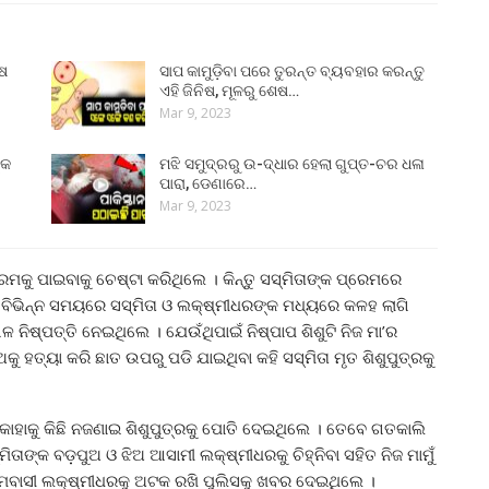
ୁଷ
ସାପ କାମୁଡ଼ିବା ପରେ ତୁରନ୍ତ ବ୍ୟବହାର କରନ୍ତୁ
ଏହି ଜିନିଷ, ମୂଳରୁ ଶେଷ…
Mar 9, 2023
୍କ
ମଝି ସମୁଦ୍ରରୁ ଉ-ଦ୍ଧାର ହେଲା ଗୁପ୍ତ-ଚର ଧଳା
ପାରା, ଡେଣାରେ…
Mar 9, 2023
ରେମକୁ ପାଇବାକୁ ଚେଷ୍ଟା କରିଥିଲେ । କିନ୍ତୁ ସସ୍ମିତାଙ୍କ ପ୍ରେମରେ
େଇ ବିଭିନ୍ନ ସମୟରେ ସସ୍ମିତା ଓ ଲକ୍ଷ୍ମୀଧରଙ୍କ ମଧ୍ୟରେ କଳହ ଲାଗି
ନିଷ୍ପତ୍ତି ନେଇଥିଲେ । ଯେଉଁଥିପାଇଁ ନିଷ୍ପାପ ଶିଶୁଟି ନିଜ ମା’ର
ୁ ହତ୍ୟା କରି ଛାତ ଉପରୁ ପଡି ଯାଇଥିବା କହି ସସ୍ମିତା ମୃତ ଶିଶୁପୁତ୍ରକୁ
କାହାକୁ କିଛି ନଜଣାଇ ଶିଶୁପୁତ୍ରକୁ ପୋତି ଦେଇଥିଲେ । ତେବେ ଗତକାଲି
ାଙ୍କ ବଡ଼ପୁଅ ଓ ଝିଅ ଆସାମୀ ଲକ୍ଷ୍ମୀଧରକୁ ଚିହ୍ନିବା ସହିତ ନିଜ ମାମୁଁ
ାମବାସୀ ଲକ୍ଷ୍ମୀଧରକୁ ଅଟକ ରଖି ପୁଲିସକୁ ଖବର ଦେଇଥିଲେ ।