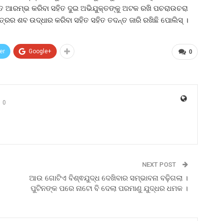
 ଆରମ୍ଭ କରିବା ସହିତ ଦୁଇ ଅଭିଯୁକ୍ତଙ୍କୁ ଅଟକ ରଖି ପଚରାଉଚରା
ୁତ୍ରର ଶବ ଉଦ୍ଧାର କରିବା ସହିତ ସହିତ ତଦନ୍ତ ଜାରି ରଖିଛି ପୋଲିସ୍ ।
er
Google+
0
0
NEXT POST
ଆଉ ଗୋଟିଏ ବିଶ୍ଵଯୁଦ୍ଧ ଦେଖିବାର ସମ୍ଭାବନା ବଢ଼ିଗଲା ।
ପୁଟିନଙ୍କ ପରେ ନାଟୋ ବି ଦେଲା ପରମାଣୁ ଯୁଦ୍ଧର ଧମକ ।