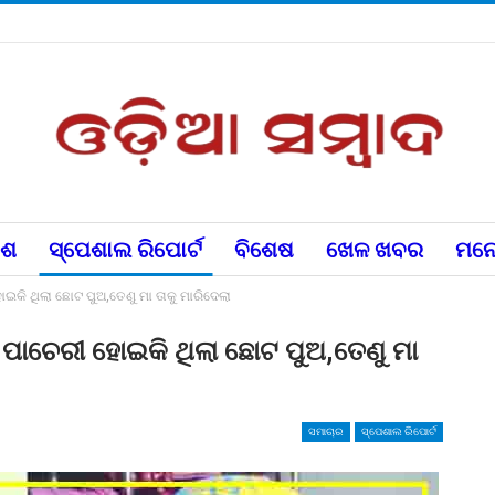
େଶ
ସ୍ପେଶାଲ ରିପୋର୍ଟ
ବିଶେଷ
ଖେଳ ଖବର
ମନୋ
ହୋଇକି ଥିଲା ଛୋଟ ପୁଅ,ତେଣୁ ମା ତାକୁ ମାରିଦେଲା
ରେ ପାଚେରୀ ହୋଇକି ଥିଲା ଛୋଟ ପୁଅ,ତେଣୁ ମା
ସମାଚାର
ସ୍ପେଶାଲ ରିପୋର୍ଟ