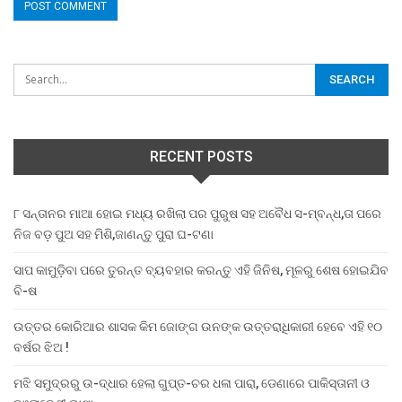
RECENT POSTS
୮ ସନ୍ତାନର ମାଆ ହୋଇ ମଧ୍ୟ ରଖିଲା ପର ପୁରୁଷ ସହ ଅବୈଧ ସ-ମ୍ବନ୍ଧ,ତା ପରେ
ନିଜ ବଡ଼ ପୁଅ ସହ ମିଶି,ଜାଣନ୍ତୁ ପୁରା ଘ-ଟଣା
ସାପ କାମୁଡ଼ିବା ପରେ ତୁରନ୍ତ ବ୍ୟବହାର କରନ୍ତୁ ଏହି ଜିନିଷ, ମୂଳରୁ ଶେଷ ହୋଇଯିବ
ବି-ଷ
ଉତ୍ତର କୋରିଆର ଶାସକ କିମ ଜୋଙ୍ଗ ଉନଙ୍କ ଉତ୍ତରାଧିକାରୀ ହେବେ ଏହି ୧୦
ବର୍ଷର ଝିଅ !
ମଝି ସମୁଦ୍ରରୁ ଉ-ଦ୍ଧାର ହେଲା ଗୁପ୍ତ-ଚର ଧଳା ପାରା, ଡେଣାରେ ପାକିସ୍ତାନୀ ଓ