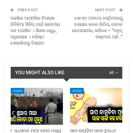
PREV POST
NEXT POST
ଦକ୍ଷିଣ ଆଫ୍ରିକା ବିପକ୍ଷ
ଶୋଏବ ଅଖତର ହସ୍ପିଟାଲରୁ
ଦିନିକିଆ ସିରିଜ୍ ପାଇଁ ଭାରତୀୟ
ସେୟାର କଲେ ଭିଡିଓ, ହେଲେ
ଦଳ ଘୋଷିତ । ଶିଖର ଧାୱନ୍
ଇମୋସନାଲ, କହିଲେ – “ବହୁତ୍
ଅଧିନାୟକ । ବରିଷ୍ଠ
କଷ୍ଟରେ ଅଛି…”
ଖେଳାଳିଙ୍କୁ ବିଶ୍ରାମ
YOU MIGHT ALSO LIKE
All
ସମାଚାର
ସମାଚାର
୮ ସନ୍ତାନର ମାଆ ହୋଇ ମଧ୍ୟ
ସାପ କାମୁଡ଼ିବା ପରେ ତୁରନ୍ତ