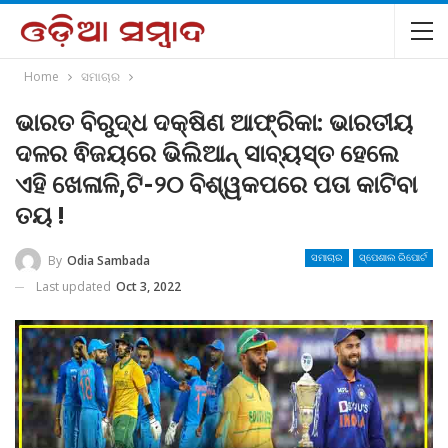
Home
ସମାଚାର
ଭାରତ ବିରୁଦ୍ଧ ଦକ୍ଷିଣ ଆଫ୍ରିକା: ଭାରତୀୟ
ଦଳର ଵିଜୟରେ ଭିଲିଆନ୍ ସାବ୍ୟସ୍ତ ହେଲେ
ଏହି ଖେଳାଳି,ଟି-୨୦ ବିଶ୍ୱକପରେ ପତା କାଟିବା
ତୟ !
By
Odia Sambada
ସମାଚାର
ସ୍ପେଶାଲ ରିପୋର୍ଟ
Last updated
Oct 3, 2022