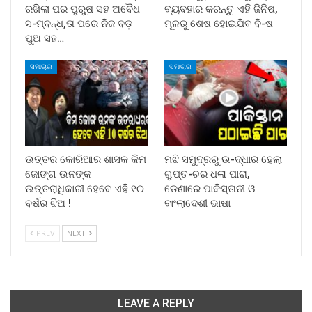
ରଖିଲା ପର ପୁରୁଷ ସହ ଅବୈଧ
ବ୍ୟବହାର କରନ୍ତୁ ଏହି ଜିନିଷ,
ସ-ମ୍ବନ୍ଧ,ତା ପରେ ନିଜ ବଡ଼
ମୂଳରୁ ଶେଷ ହୋଇଯିବ ବି-ଷ
ପୁଅ ସହ…
ସମାଚାର
ସମାଚାର
ଉତ୍ତର କୋରିଆର ଶାସକ କିମ
ମଝି ସମୁଦ୍ରରୁ ଉ-ଦ୍ଧାର ହେଲା
ଜୋଙ୍ଗ ଉନଙ୍କ
ଗୁପ୍ତ-ଚର ଧଳା ପାରା,
ଉତ୍ତରାଧିକାରୀ ହେବେ ଏହି ୧୦
ଡେଣାରେ ପାକିସ୍ତାନୀ ଓ
ବର୍ଷର ଝିଅ !
ବାଂଲାଦେଶୀ ଭାଷା
PREV
NEXT
LEAVE A REPLY