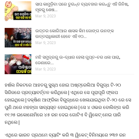
ସାପ କାମୁଡ଼ିବା ପରେ ତୁରନ୍ତ ବ୍ୟବହାର କରନ୍ତୁ ଏହି ଜିନିଷ,
ମୂଳରୁ ଶେଷ…
Mar 9, 2023
ଉତ୍ତର କୋରିଆର ଶାସକ କିମ ଜୋଙ୍ଗ ଉନଙ୍କ
ଉତ୍ତରାଧିକାରୀ ହେବେ ଏହି ୧୦…
Mar 9, 2023
ମଝି ସମୁଦ୍ରରୁ ଉ-ଦ୍ଧାର ହେଲା ଗୁପ୍ତ-ଚର ଧଳା ପାରା,
ଡେଣାରେ…
Mar 9, 2023
ହର୍ଷଲ ନିକଟରେ ଆହତରୁ ସୁସ୍ଥ ହୋଇ ଅଷ୍ଟ୍ରେଲିଆ ବିରୁଦ୍ଧ ଟି-୨୦
ସିରିଜରେ ପ୍ରତ୍ୟାବର୍ତ୍ତନ କରିଥିଲେ|ଏଥିରେ ସେ ପୂରାପୂରି ଫ୍ଲପ
ହୋଇଥିଲେ|ଦକ୍ଷିଣ ଆଫ୍ରିକା ବିରୁଦ୍ଧରେ ଖେଳାଯାଇଥିବା ଟି-୨୦ ରେ ସେ
ପୁଣି ଥରେ ମହଙ୍ଗା ସାବ୍ୟସ୍ତ ହୋଇଥିଲେ|ସେ ୪ ଓଭର ବୋଲିଙ୍ଗ କରି
୧୧.୨୫ ଇକୋନୋମିରେ ୪୫ ରନ ଦେଇ ଗୋଟିଏ ବି ୱିକେଟ୍ ନେଇ ପାରି
ନଥିଲେ|
ଏଥିରେ ଭାରତ ପ୍ରଥମେ ବ୍ୟାଟିଂ କରି ୩ ୱିକେଟ୍ ବିନିମୟରେ ୨୩୭ ରନ