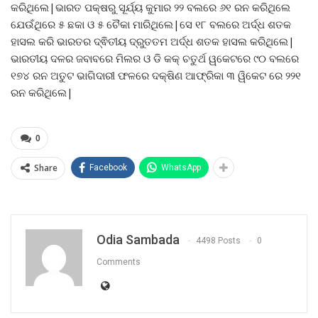
କରିଥିଲେ|ଭାରତ ପକ୍ଷରୁ ସୂର୍ଯ୍ୟ କୁମାର ୨୨ ବଲରେ ୬୧ ରନ କରିଥିଲେ
ଯେଉଁଥିରେ ୫ ଛକା ଓ ୫ ଚୈକା ମାରିଥିଲେ|ସେ ୧୮ ବଲରେ ଅର୍ଦ୍ଧ ଶତକ
ହାସଲ କରି ଭାରତର ଦ୍ଵିତୀୟ ଦ୍ରୁତତମ ଅର୍ଦ୍ଧ ଶତକ ହାସଲ କରିଥିଲେ|
ଭାରତୀୟ ଦଳର ଜବାବରେ ମିଲର ଓ ଡି କକ୍ ଚତୁର୍ଥ ୱକେଟରେ ୯୦ ବଲରେ
୧୭୪ ରନ ଅତୁଟ ଭାଗିଦାରୀ ଫଳରେ ଦକ୍ଷିଣ ଆଫ୍ରିକା ୩ ୱିକେଟ ରେ ୨୨୧
ରନ କରିଥିଲେ|
0
Share
Facebook
WhatsApp
Odia Sambada
4498 Posts
0
Comments