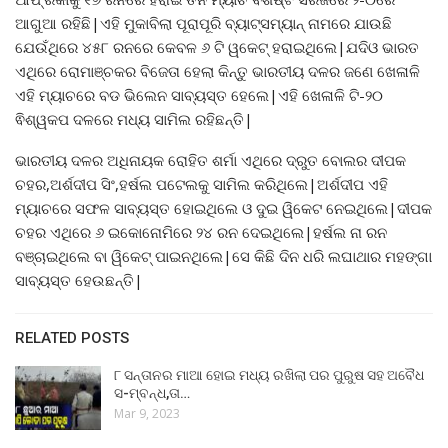
ଆଗୁଆ ରହିଛି|ଏହି ମୁକାବିଲା ପୂରାପୂରି ବ୍ୟାଟ୍ସମ୍ୟାନ୍ ନାମରେ ଯାଉଛି
ଯେଉଁଥିରେ ୪୫୮ ରନରେ କେବଳ ୬ ଟି ୱକେଟ୍ ହରାଇଥିଲେ|ଯଦିଓ ଭାରତ
ଏଥିରେ ରୋମାଞ୍ଚକର ବିଜେତା ହେଲା କିନ୍ତୁ ଭାରତୀୟ ଦଳର ଜଣେ ଖେଳାଳି
ଏହି ମ୍ୟାଚରେ ବଡ ଭିଲେନ ସାବ୍ୟସ୍ତ ହେଲେ|ଏହି ଖେଳାଳି ଟି-୨୦
ଵିଶ୍ୱକପ ଦଳରେ ମଧ୍ୟ ସାମିଲ ରହିଛନ୍ତି|
ଭାରତୀୟ ଦଳର ଅଧିନାୟକ ରୋହିତ ଶର୍ମା ଏଥିରେ ଦ୍ରୁତ ବୋଲର ଦୀପକ
ଚହର,ଅର୍ଶଦୀପ ସିଂ,ହର୍ଷଲ ପଟେଲକୁ ସାମିଲ କରିଥିଲେ|ଅର୍ଶଦୀପ ଏହି
ମ୍ୟାଚରେ ସଫଳ ସାବ୍ୟସ୍ତ ହୋଇଥିଲେ ଓ ଦୁଇ ୱିକେଟ ନେଇଥିଲେ|ଦୀପକ
ଚହର ଏଥିରେ ୬ ଇକୋନୋମିରେ ୨୪ ରନ ଦେଇଥିଲେ|ହର୍ଷଲ ନା ରନ
ବଞ୍ଚାଇଥିଲେ ବା ୱିକେଟ୍ ପାଇନଥିଲେ|ସେ କିଛି ଦିନ ଧରି ଲଘାଥାର ମହଙ୍ଗା
ସାବ୍ୟସ୍ତ ହେଉଛନ୍ତି|
RELATED POSTS
୮ ସନ୍ତାନର ମାଆ ହୋଇ ମଧ୍ୟ ରଖିଲା ପର ପୁରୁଷ ସହ ଅବୈଧ
ସ-ମ୍ବନ୍ଧ,ତା…
Mar 9, 2023