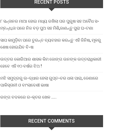
RECENT POSTS
୮ ସନ୍ତାନର ମାଆ ହୋଇ ମଧ୍ୟ ରଖିଲା ପର ପୁରୁଷ ସହ ଅବୈଧ ସ-
ମ୍ବନ୍ଧ,ତା ପରେ ନିଜ ବଡ଼ ପୁଅ ସହ ମିଶି,ଜାଣନ୍ତୁ ପୁରା ଘ-ଟଣା
ସାପ କାମୁଡ଼ିବା ପରେ ତୁରନ୍ତ ବ୍ୟବହାର କରନ୍ତୁ ଏହି ଜିନିଷ, ମୂଳରୁ
ଶେଷ ହୋଇଯିବ ବି-ଷ
ଉତ୍ତର କୋରିଆର ଶାସକ କିମ ଜୋଙ୍ଗ ଉନଙ୍କ ଉତ୍ତରାଧିକାରୀ
ହେବେ ଏହି ୧୦ ବର୍ଷର ଝିଅ !
ମଝି ସମୁଦ୍ରରୁ ଉ-ଦ୍ଧାର ହେଲା ଗୁପ୍ତ-ଚର ଧଳା ପାରା, ଡେଣାରେ
ପାକିସ୍ତାନୀ ଓ ବାଂଲାଦେଶୀ ଭାଷା
ରଙ୍ଗ ବଦଳରେ ର-କ୍ତର ଖେଳ …..
RECENT COMMENTS