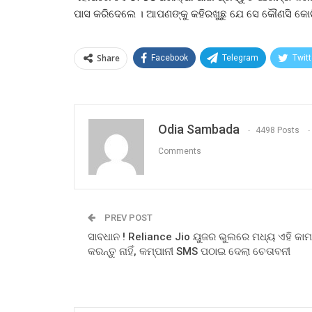
ପାସ କରିଦେଲେ । ଆପଣଙ୍କୁ କହିରଖୁଛୁ ଯେ ସେ କୌଣସି କୋଚିଂ
Share
Facebook
Telegram
Twitt
Odia Sambada
4498 Posts
Comments
PREV POST
ସାବଧାନ ! Reliance Jio ୟୁଜର ଭୁଲରେ ମଧ୍ୟ ଏହି କାମ
କରନ୍ତୁ ନାହିଁ, କମ୍ପାନୀ SMS ପଠାଇ ଦେଲା ଚେତାବନୀ