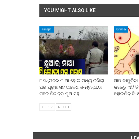
YOU MIGHT ALSO LIKE
ସମାଚାର
ସମାଚାର
୮ ସନ୍ତାନର ମାଆ ହୋଇ ମଧ୍ୟ ରଖିଲା
ସାପ କାମୁଡ଼ିବ
ପର ପୁରୁଷ ସହ ଅବୈଧ ସ-ମ୍ବନ୍ଧ,ତା
କରନ୍ତୁ ଏହି ଜ
ପରେ ନିଜ ବଡ଼ ପୁଅ ସହ…
ହୋଇଯିବ ବି-
PREV
NEXT
LEA