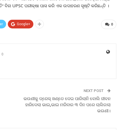
 ବିନା UPSC ପରୀକ୍ଷା ପାସ କରି ଏକ ଉଦାହରଣ ସୃଷ୍ଟି କରିଛନ୍ତି ।
er
Google+
0
0
NEXT POST
ଭଉଣୀକୁ ଡ୍ରେସ୍ ଖଣ୍ଡେ ଦେଇ ପାରିଲାନି ବୋଲି ଜୀବନ
ହାରିଦେଲା ଭାଇ,ଭାଇ ମରିବାର ୩ ଦିନ ପରେ ଚାଲିଗଲା
ଭଉଣୀ।