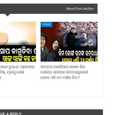
More From Author
ସମାଚାର
ା ପରେ ତୁରନ୍ତ ବ୍ୟବହାର
ଉତ୍ତର କୋରିଆର ଶାସକ କିମ
ିନିଷ, ମୂଳରୁ ଶେଷ
ଜୋଙ୍ଗ ଉନଙ୍କ ଉତ୍ତରାଧିକାରୀ
ଷ
ହେବେ ଏହି ୧୦ ବର୍ଷର ଝିଅ !
VE A REPLY