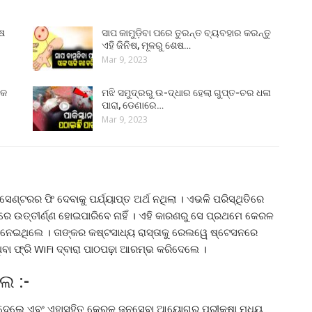
ୁଷ
ସାପ କାମୁଡ଼ିବା ପରେ ତୁରନ୍ତ ବ୍ୟବହାର କରନ୍ତୁ
ଏହି ଜିନିଷ, ମୂଳରୁ ଶେଷ…
Mar 9, 2023
୍କ
ମଝି ସମୁଦ୍ରରୁ ଉ-ଦ୍ଧାର ହେଲା ଗୁପ୍ତ-ଚର ଧଳା
ପାରା, ଡେଣାରେ…
Mar 9, 2023
େଣ୍ଟରର ଫି ଦେବାକୁ ପର୍ଯ୍ୟାପ୍ତ ଅର୍ଥ ନଥିଲା । ଏଭଳି ପରିସ୍ଥିତିରେ
ାରେ ଉତ୍ତୀର୍ଣ୍ଣ ହୋଇପାରିବେ ନାହିଁ । ଏହି କାରଣରୁ ସେ ପ୍ରଥମେ କେରଳ
 ନେଇଥିଲେ । ତାଙ୍କର କଷ୍ଟସାଧ୍ୟ ରାସ୍ତାକୁ ରେଲୱେ ଷ୍ଟେସନରେ
ିବା ଫ୍ରି WiFi ଦ୍ବାରା ପାଠପଢ଼ା ଆରମ୍ଭ କରିଦେଲେ ।
େ :-
କରିଦେଲେ ଏବଂ ଏହାସହିତ କେରଳ ଜନସେବା ଆୟୋଗର ପରୀକ୍ଷା ମଧ୍ୟ