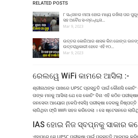
RELATED POSTS
୮ ସନ୍ତାନର ମାଆ ହୋଇ ମଧ୍ୟ ରଖିଲା ପର ପୁର
ସହ ଅବୈଧ ସ-ମ୍ବନ୍ଧ,ତା…
Mar 9, 2023
ଉତ୍ତର କୋରିଆର ଶାସକ କିମ ଜୋଙ୍ଗ ଉନଙ
ଉତ୍ତରାଧିକାରୀ ହେବେ ଏହି ୧୦…
Mar 9, 2023
ରେଲୱେ WiFi କାମରେ ଆସିଲା :-
ଶ୍ରୀନାଥଙ୍କ ପାଖରେ UPSC ପ୍ରସ୍ତୁତି ପାଇଁ କୌଣସି କୋଚିଂ ସ
ତାଙ୍କ ମନକୁ ଆସିଲା ଯେ ସେ କୋଚିଂ ବିନା ଏହି କଠିନ ପରୀକ୍ଷ
ଜନସେବା ଆୟୋଗ (କେପିଏସସି) ପରୀକ୍ଷା ଦେବାକୁ ନିଷ୍ପତ୍ତି
ଲାଗିଥିବା ଫ୍ରି WiFi ସହଜ କରିଦେଲା । ସେ ଷ୍ଟେସନରେ ଲାଗିଥ
IAS ହୋଇ ନିଜ ସ୍ବପ୍ନକୁ ସାକାର କଲ
ଏହାପରେ ସେ UPSC ପରୀକ୍ଷା ପାଇଁ ପ୍ରସ୍ତୁତି ଆରମ୍ଭ 