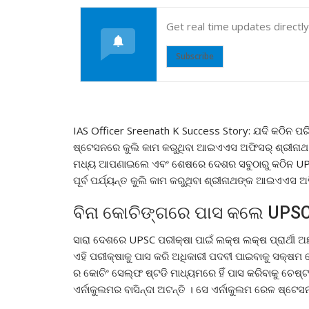
Get real time updates directl
Subscribe
IAS Officer Sreenath K Success Story: ଯଦି କଠିନ ପର
ଷ୍ଟେସନରେ କୁଲି କାମ କରୁଥିବା ଆଇଏଏସ ଅଫିସର୍ ଶ୍ରୀନାଥ କ
ମଧ୍ୟ ଆପଣାଇଲେ ଏବଂ ଶେଷରେ ଦେଶର ସବୁଠାରୁ କଠିନ UPS
ପୂର୍ବ ପର୍ଯ୍ୟନ୍ତ କୁଲି କାମ କରୁଥିବା ଶ୍ରୀନାଥଙ୍କ ଆଇଏ
ବିନା କୋଚିଙ୍ଗରେ ପାସ କଲେ UPSC
ସାରା ଦେଶରେ UPSC ପରୀକ୍ଷା ପାଇଁ ଲକ୍ଷ ଲକ୍ଷ ପ୍ରାର୍ଥୀ ଅଛ
ଏହି ପରୀକ୍ଷାକୁ ପାସ କରି ଅଧିକାରୀ ପଦବୀ ପାଇବାକୁ ସକ୍ଷମ ହୋ
ର କୋଚିଂ ସେଲ୍ଫ ଷ୍ଟଡି ମାଧ୍ୟମରେ ହିଁ ପାସ କରିବାକୁ ଚେଷ୍
ଏର୍ନାକୁଲମର ବାସିନ୍ଦା ଅଟନ୍ତି । ସେ ଏର୍ନାକୁଲମ ରେଳ ଷ୍ଟେସ