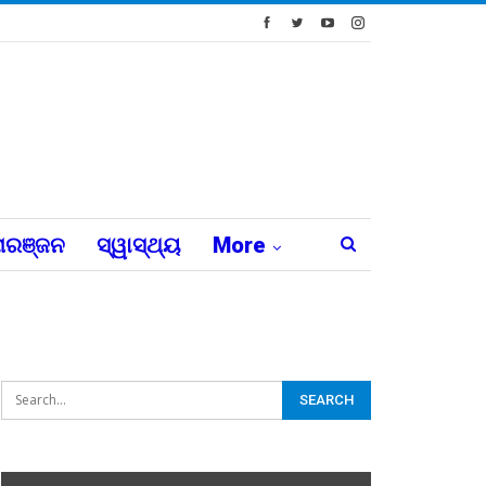
ରଞ୍ଜନ
ସ୍ୱାସ୍ଥ୍ୟ
More