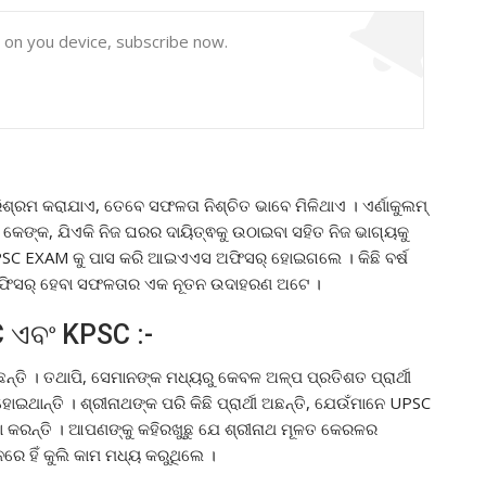
y on you device, subscribe now.
ିଶ୍ରମ କରାଯାଏ, ତେବେ ସଫଳତା ନିଶ୍ଚିତ ଭାବେ ମିଳିଥାଏ । ଏର୍ଣାକୁଲମ୍
େଙ୍କ, ଯିଏକି ନିଜ ଘରର ଦାୟିତ୍ଵକୁ ଉଠାଇବା ସହିତ ନିଜ ଭାଗ୍ୟକୁ
C EXAM କୁ ପାସ କରି ଆଇଏଏସ ଅଫିସର୍ ହୋଇଗଲେ । କିଛି ବର୍ଷ
ଏସ ଅଫିସର୍ ହେବା ସଫଳତାର ଏକ ନୂତନ ଉଦାହରଣ ଅଟେ ।
 ଏବଂ KPSC :-
ନ୍ତି । ତଥାପି, ସେମାନଙ୍କ ମଧ୍ୟରୁ କେବଳ ଅଳ୍ପ ପ୍ରତିଶତ ପ୍ରାର୍ଥୀ
ଇଥାନ୍ତି । ଶ୍ରୀନାଥଙ୍କ ପରି କିଛି ପ୍ରାର୍ଥୀ ଅଛନ୍ତି, ଯେଉଁମାନେ UPSC
ଟା କରନ୍ତି । ଆପଣଙ୍କୁ କହିରଖୁଛୁ ଯେ ଶ୍ରୀନାଥ ମୂଳତ କେରଳର
ନରେ ହିଁ କୁଲି କାମ ମଧ୍ୟ କରୁଥିଲେ ।