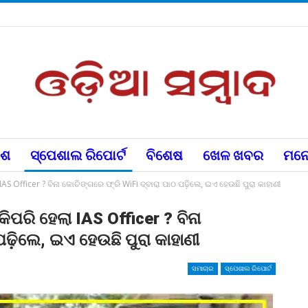
େଶ
ସ୍ପେଶାଲ ରିପୋର୍ଟ
ବିଶେଷ
ଖେଳ ଖବର
ମନୋ
IAS Officer ? ବିନା କୋଚିଙ୍ଗରେ ଫ୍ରି WiFi ଦ୍ବାରା ପାଠ ପଢ଼ିଲେ, ଇଏ ହେଉଛି ପୁରା କାହାଣୀ
ିପରି ହେଲା IAS Officer ? ବିନା
ପଢ଼ିଲେ, ଇଏ ହେଉଛି ପୁରା କାହାଣୀ
ସମାଚାର
ସ୍ପେଶାଲ ରିପୋର୍ଟ