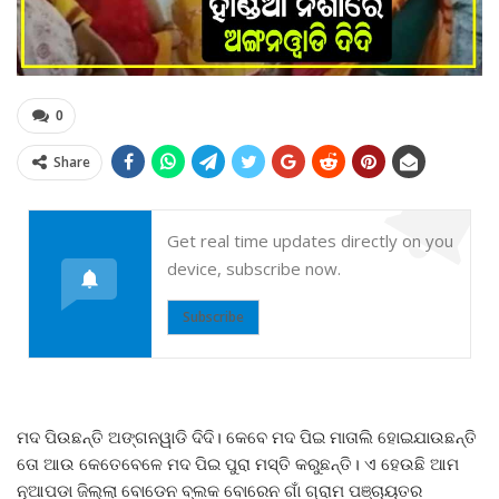
0
Share
Get real time updates directly on you
device, subscribe now.
Subscribe
ମଦ ପିଉଛନ୍ତି ଅଙ୍ଗନୱାଡି ଦିଦି। କେବେ ମଦ ପିଇ ମାତାଲି ହୋଇଯାଉଛନ୍ତି
ତୋ ଆଉ କେତେବେଳେ ମଦ ପିଇ ପୁରା ମସ୍ତି କରୁଛନ୍ତି। ଏ ହେଉଛି ଆମ
ନୂଆପଡା ଜିଲ୍ଲା ବୋଡେନ ବ୍ଲକ ବୋରେନ ଗାଁ ଗ୍ରାମ ପଞ୍ଚାୟତର