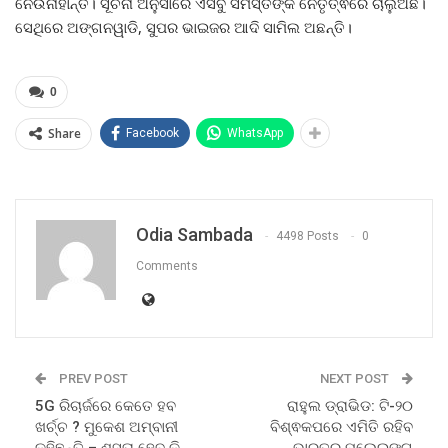
ନେଉନାହାନ୍ତି। ସୂଚନା ଅନୁସାରେ ଏସବୁ ସମସ୍ତଙ୍କ ନେତୃତ୍ଵରେ ଚାଲୁଅଛି।
ସେଥିରେ ଅଙ୍ଗନୱାଡି, ସୁପର ଭାଇଜର ଆଦି ସାମିଲ ଅଛନ୍ତି।
0
Share
Facebook
WhatsApp
Odia Sambada
4498 Posts
0
Comments
PREV POST
NEXT POST
5G ରିଚାର୍ଜରେ କେତେ ହବ
ରାହୁଲ ଡ୍ରାଭିଡ: ଟି-୨୦
ଖର୍ଚ୍ଚ ? ମୁକେଶ ଅମ୍ବାନୀ
ବିଶ୍ଵକପରେ ଏମିତି ରହିବ
କହିଛନ୍ତି – ଶସ୍ତା ହେବ କି
ଭାରତର ପ୍ଲେଇଙ୍ଗ