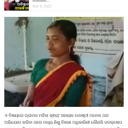
ଡେଣାରେ…
Mar 9, 2023
ଏ ବିଷୟରେ ଗ୍ରାମର ମହିଳା ସ୍ଵୟଂ ସହାୟକ ଗୋଷ୍ଠୀ ଅନେକ ଥର
ଅଭିଯୋଗ କରିବା ପରେ ମଧ୍ୟ ଶିଶୁ ବିକାଶ ଅଧିକାରିଣୀ କୌଣସି ପଦକ୍ଷେପ