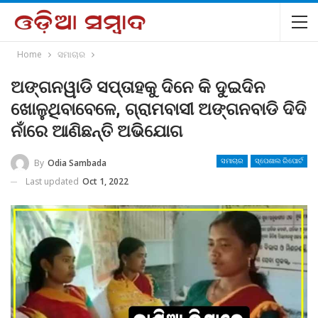
Home
ସମାଚାର
ଅଙ୍ଗନୱାଡି ସପ୍ତାହକୁ ଦିନେ କି ଦୁଇଦିନ
ଖୋଳୁଥିବାବେଳେ, ଗ୍ରାମବାସୀ ଅଙ୍ଗନବାଡି ଦିଦି
ନାଁରେ ଆଣିଛନ୍ତି ଅଭିଯୋଗ
By
Odia Sambada
ସମାଚାର
ସ୍ପେଶାଲ ରିପୋର୍ଟ
Last updated
Oct 1, 2022