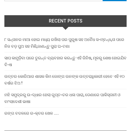
RECENT POSTS
୮ ସନ୍ତାନର ମାଆ ହୋଇ ମଧ୍ୟ ରଖିଲା ପର ପୁରୁଷ ସହ ଅବୈଧ ସ-ମ୍ବନ୍ଧ,ତା ପରେ
ନିଜ ବଡ଼ ପୁଅ ସହ ମିଶି,ଜାଣନ୍ତୁ ପୁରା ଘ-ଟଣା
ସାପ କାମୁଡ଼ିବା ପରେ ତୁରନ୍ତ ବ୍ୟବହାର କରନ୍ତୁ ଏହି ଜିନିଷ, ମୂଳରୁ ଶେଷ ହୋଇଯିବ
ବି-ଷ
ଉତ୍ତର କୋରିଆର ଶାସକ କିମ ଜୋଙ୍ଗ ଉନଙ୍କ ଉତ୍ତରାଧିକାରୀ ହେବେ ଏହି ୧୦
ବର୍ଷର ଝିଅ !
ମଝି ସମୁଦ୍ରରୁ ଉ-ଦ୍ଧାର ହେଲା ଗୁପ୍ତ-ଚର ଧଳା ପାରା, ଡେଣାରେ ପାକିସ୍ତାନୀ ଓ
ବାଂଲାଦେଶୀ ଭାଷା
ରଙ୍ଗ ବଦଳରେ ର-କ୍ତର ଖେଳ …..