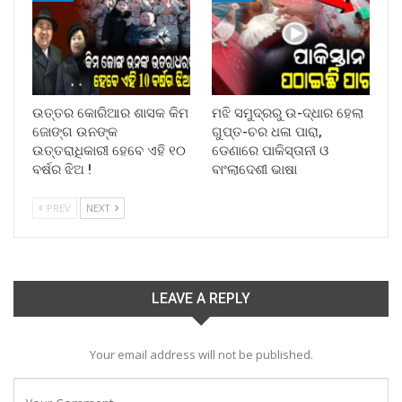
ଉତ୍ତର କୋରିଆର ଶାସକ କିମ
ମଝି ସମୁଦ୍ରରୁ ଉ-ଦ୍ଧାର ହେଲା
ଜୋଙ୍ଗ ଉନଙ୍କ
ଗୁପ୍ତ-ଚର ଧଳା ପାରା,
ଉତ୍ତରାଧିକାରୀ ହେବେ ଏହି ୧୦
ଡେଣାରେ ପାକିସ୍ତାନୀ ଓ
ବର୍ଷର ଝିଅ !
ବାଂଲାଦେଶୀ ଭାଷା
PREV
NEXT
LEAVE A REPLY
Your email address will not be published.