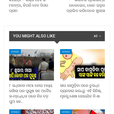
ମହଙ୍ଗା, କିପରି ହେବ ଜିଓର
ଇଲେଭେନ, କୋଚ ରାହୁଲ
ପ୍ଲାନ
ଡ୍ରାଭିଡ କରିଦେଲେ ଖୁଲାସା
YOU MIGHT ALSO LIKE
All
ସମାଚାର
ସମାଚାର
୮ ସନ୍ତାନର ମାଆ ହୋଇ ମଧ୍ୟ
ସାପ କାମୁଡ଼ିବା ପରେ ତୁରନ୍ତ
ରଖିଲା ପର ପୁରୁଷ ସହ ଅବୈଧ
ବ୍ୟବହାର କରନ୍ତୁ ଏହି ଜିନିଷ,
ସ-ମ୍ବନ୍ଧ,ତା ପରେ ନିଜ ବଡ଼
ମୂଳରୁ ଶେଷ ହୋଇଯିବ ବି-ଷ
ପୁଅ ସହ…
ସମାଚାର
ସମାଚାର