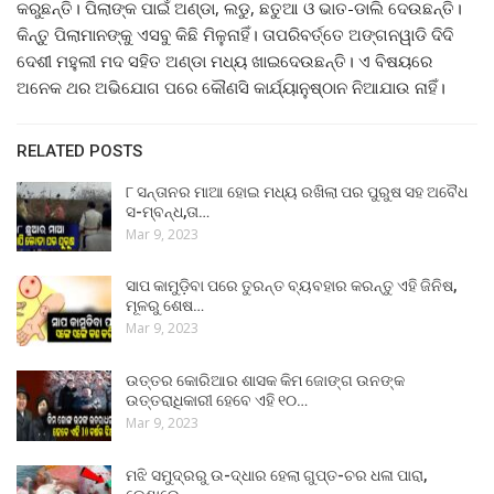
କରୁଛନ୍ତି। ପିଲାଙ୍କ ପାଇଁ ଅଣ୍ଡା, ଲଡୁ, ଛତୁଆ ଓ ଭାତ-ଡାଲି ଦେଉଛନ୍ତି।
କିନ୍ତୁ ପିଲାମାନଙ୍କୁ ଏସବୁ କିଛି ମିଳୁନାହିଁ। ତାପରିବର୍ତ୍ତେ ଅଙ୍ଗନୱାଡି ଦିଦି
ଦେଶୀ ମହୁଲୀ ମଦ ସହିତ ଅଣ୍ଡା ମଧ୍ୟ ଖାଇଦେଉଛନ୍ତି। ଏ ବିଷୟରେ
ଅନେକ ଥର ଅଭିଯୋଗ ପରେ କୌଣସି କାର୍ଯ୍ୟାନୁଷ୍ଠାନ ନିଆଯାଉ ନାହିଁ।
RELATED POSTS
୮ ସନ୍ତାନର ମାଆ ହୋଇ ମଧ୍ୟ ରଖିଲା ପର ପୁରୁଷ ସହ ଅବୈଧ
ସ-ମ୍ବନ୍ଧ,ତା…
Mar 9, 2023
ସାପ କାମୁଡ଼ିବା ପରେ ତୁରନ୍ତ ବ୍ୟବହାର କରନ୍ତୁ ଏହି ଜିନିଷ,
ମୂଳରୁ ଶେଷ…
Mar 9, 2023
ଉତ୍ତର କୋରିଆର ଶାସକ କିମ ଜୋଙ୍ଗ ଉନଙ୍କ
ଉତ୍ତରାଧିକାରୀ ହେବେ ଏହି ୧୦…
Mar 9, 2023
ମଝି ସମୁଦ୍ରରୁ ଉ-ଦ୍ଧାର ହେଲା ଗୁପ୍ତ-ଚର ଧଳା ପାରା,