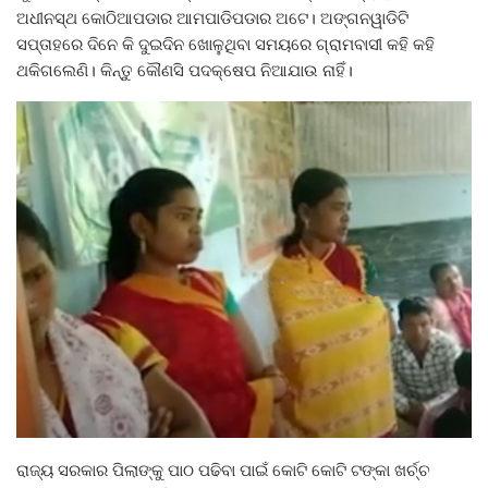
ଅଧୀନସ୍ଥ କୋଠିଆପଡାର ଆମପାଡିପଡାର ଅଟେ। ଅଙ୍ଗନୱାଡିଟି
ସପ୍ତାହରେ ଦିନେ କି ଦୁଇଦିନ ଖୋଳୁଥିବା ସମୟରେ ଗ୍ରାମବାସୀ କହି କହି
ଥକିଗଲେଣି। କିନ୍ତୁ କୌଣସି ପଦକ୍ଷେପ ନିଆଯାଉ ନାହିଁ।
ରାଜ୍ୟ ସରକାର ପିଲାଙ୍କୁ ପାଠ ପଢିବା ପାଇଁ କୋଟି କୋଟି ଟଙ୍କା ଖର୍ଚ୍ଚ