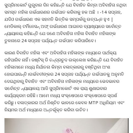
ସୁପ୍ରିମକୋର୍ଟ ଗୁରୁବାର ଦିନ କହିଛନ୍ତି ଯେ ବିବାହିତ କିମ୍ବା ଅବିବାହିତା ନଥିବା
ସମସ୍ତ ମହିଳା ଗର୍ଭଧାରଣର ଗର୍ଭପାତ କରିବାକୁ ହକ ଅଛି । -14 ସପ୍ତାହ,
ଯଦିଓ ଗର୍ଭଧାରଣ ଏକ ସହମତି ଭିତ୍ତିକ ସମ୍ପର୍କରୁ ଉତ୍ପନ୍ନ ହୁଏ |
ମେଡିକାଲ୍ ଟର୍ମିନେସନ୍ ଅଫ୍ ଗର୍ଭଧାରଣ ଆଇନର ବ୍ୟାଖ୍ୟାରେ ସର୍ବୋଚ୍ଚ
ନ୍ୟାୟାଳୟ କହିଛନ୍ତି ଯେ ଜଣେ ଅବିବାହିତା ମହିଳା ବିବାହିତ ମହିଳାଙ୍କ
ତୁଳନାରେ 24 ସପ୍ତାହ ପର୍ଯ୍ୟନ୍ତ ଗର୍ଭପାତ କରିପାରିବେ।
କାରଣ ବିବାହିତ ମହିଳା ଏବଂ ଅବିବାହିତା ମହିଳାଙ୍କ ମଧ୍ୟରେ ପାର୍ଥକ୍ୟ
ରହିପାରିବ ନାହିଁ। ଜଷ୍ଟିସ୍ ଡି ଚନ୍ଦ୍ରଚୁଦ ଉଲ୍ଲେଖ କରିଛନ୍ତି ଯେ ବିବାହିତ
ମହିଳାମାନେ ମଧ୍ୟ ନିର୍ଯାତନା କିମ୍ବା ବଳାତ୍କାରରୁ ବଞ୍ଚିଥିବା ଅଂଶ
ହୋଇପାରନ୍ତି।ଗର୍ଭବତୀଙ୍କର 24 ସପ୍ତାହ ପର୍ଯ୍ୟନ୍ତ ଗର୍ଭପାତକୁ ଅନୁମତି
ଦେଇଥିବାରୁ ବିବାହିତ ଏବଂ ଅବିବାହିତା ମହିଳାଙ୍କ ମଧ୍ୟରେ ଭେଦଭାବର
ସର୍ବୋଚ୍ଚ ନ୍ୟାୟାଳୟ ଆଜି ସୁପ୍ରିମକୋର୍ଟ ଏକ ରାୟ ଶୁଣାଇବାର
କାର୍ଯ୍ୟକ୍ରମ ରହିଛି। ଆମେ ମଧ୍ୟ ସଂକ୍ଷେପରେ ସଂକ୍ଷେପରେ ସ୍ପର୍ଶ
କରିଛୁ। ବଳାତ୍କାରର ଅର୍ଥ ନିଶ୍ଚିତ ଭାବରେ କେବଳ MTP ଅଧିନିୟମ ଏବଂ
ନିୟମର ଅର୍ଥ ମଧ୍ୟରେ ଅନ୍ତର୍ଭୂକ୍ତ କରିବା ଉଚିତ।