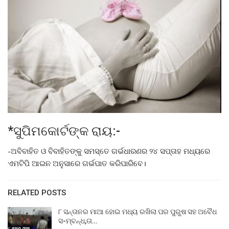
*ସୁପିମକୋର୍ଟଙ୍କ ରାୟ:-
-ଅବିବାହିତ ଓ ବିବାହିତଙ୍କୁ ସମସ୍ତେ ଗର୍ଭଧାରଣର ୨୪ ସପ୍ତାହ ମଧ୍ୟରେ
ଏମଟିପି ଆଇନ ଅନୁସାରେ ଗର୍ଭପାତ କରିପାରିବେ।
RELATED POSTS
୮ ସନ୍ତାନର ମାଆ ହୋଇ ମଧ୍ୟ ରଖିଲା ପର ପୁରୁଷ ସହ ଅବୈଧ
ସ-ମ୍ବନ୍ଧ,ତା…