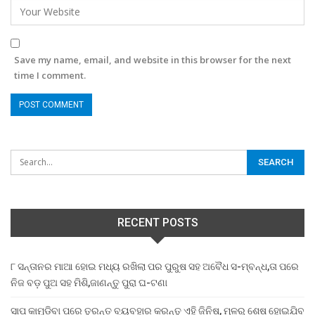
Save my name, email, and website in this browser for the next
time I comment.
RECENT POSTS
୮ ସନ୍ତାନର ମାଆ ହୋଇ ମଧ୍ୟ ରଖିଲା ପର ପୁରୁଷ ସହ ଅବୈଧ ସ-ମ୍ବନ୍ଧ,ତା ପରେ
ନିଜ ବଡ଼ ପୁଅ ସହ ମିଶି,ଜାଣନ୍ତୁ ପୁରା ଘ-ଟଣା
ସାପ କାମୁଡ଼ିବା ପରେ ତୁରନ୍ତ ବ୍ୟବହାର କରନ୍ତୁ ଏହି ଜିନିଷ, ମୂଳରୁ ଶେଷ ହୋଇଯିବ