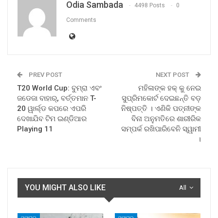
Odia Sambada
4498 Posts
0
Comments
PREV POST
NEXT POST
T20 World Cup: ବୁମ୍ରା ଏବଂ
ମହିଳାଙ୍କ ହକ୍ କୁ ନେଇ
ଜଡେଜା ବାହାର୍, ବର୍ତ୍ତମାନ T-
ସୁପ୍ରିମକୋର୍ଟ ଦେଇଛନ୍ତି ବଡ଼
20 ୱାର୍ଲ୍ଡ କପରେ ଏପରି
ନିଷ୍ପତ୍ତି । ଏଣିକି ପତ୍ନୀଙ୍କ
ଦେଖାଯିବ ଟିମ ଇଣ୍ଡିଆର
ବିନା ଅନୁମତିରେ ଶାରୀରିକ
Playing 11
ସମ୍ପର୍କ ରଖିପାରିବେନି ସ୍ୱାମୀ
।
YOU MIGHT ALSO LIKE
All
ସମାଚାର
ସମାଚାର