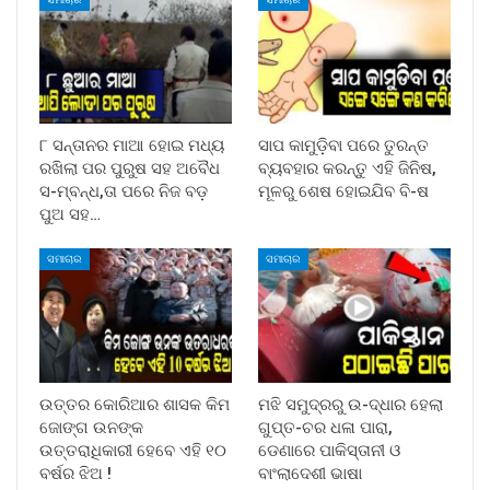
୮ ସନ୍ତାନର ମାଆ ହୋଇ ମଧ୍ୟ
ସାପ କାମୁଡ଼ିବା ପରେ ତୁରନ୍ତ
ରଖିଲା ପର ପୁରୁଷ ସହ ଅବୈଧ
ବ୍ୟବହାର କରନ୍ତୁ ଏହି ଜିନିଷ,
ସ-ମ୍ବନ୍ଧ,ତା ପରେ ନିଜ ବଡ଼
ମୂଳରୁ ଶେଷ ହୋଇଯିବ ବି-ଷ
ପୁଅ ସହ…
ସମାଚାର
ସମାଚାର
ଉତ୍ତର କୋରିଆର ଶାସକ କିମ
ମଝି ସମୁଦ୍ରରୁ ଉ-ଦ୍ଧାର ହେଲା
ଜୋଙ୍ଗ ଉନଙ୍କ
ଗୁପ୍ତ-ଚର ଧଳା ପାରା,
ଉତ୍ତରାଧିକାରୀ ହେବେ ଏହି ୧୦
ଡେଣାରେ ପାକିସ୍ତାନୀ ଓ
ବର୍ଷର ଝିଅ !
ବାଂଲାଦେଶୀ ଭାଷା