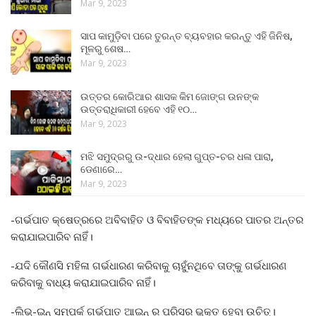
Mar 9, 2023
ସାପ କାମୁଡ଼ିବା ପରେ ତୁରନ୍ତ ବ୍ୟବହାର କରନ୍ତୁ ଏହି ଜିନିଷ,
ମୂଳରୁ ଶେଷ…
Mar 9, 2023
ଉତ୍ତର କୋରିଆର ଶାସକ କିମ ଜୋଙ୍ଗ ଉନଙ୍କ
ଉତ୍ତରାଧିକାରୀ ହେବେ ଏହି ୧୦…
Mar 9, 2023
ମଝି ସମୁଦ୍ରରୁ ଉ-ଦ୍ଧାର ହେଲା ଗୁପ୍ତ-ଚର ଧଳା ପାରା,
ଡେଣାରେ…
Mar 9, 2023
-ଗର୍ଭପାତ କ୍ଷେତ୍ରରେ ଅବିବାହିତ ଓ ବିବାହିତଙ୍କ ମଧ୍ୟରେ ପାତର ଅନ୍ତର
କରାଯାଇପାରିବ ନାହିଁ।
-ଯଦି କୌଣସି ମହିଳା ଗର୍ଭଧାରଣ କରିବାକୁ ଚାହୁଁନଥିବେ ତାଙ୍କୁ ଗର୍ଭଧାରଣ
କରିବାକୁ ବାଧ୍ୟ କରାଯାଇପାରିବ ନାହିଁ।
-ଲିଭ୍-ଇନ୍ ସମ୍ପର୍କ ଗର୍ଭପାତ ଆଇନ୍ ର ପରିସର ଭୁକ୍ତ ହେବା ଉଚିତ୍।