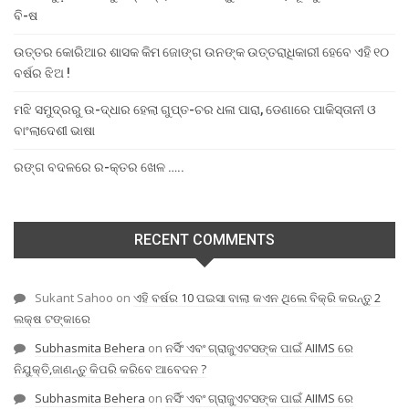
ବି-ଷ
ଉତ୍ତର କୋରିଆର ଶାସକ କିମ ଜୋଙ୍ଗ ଉନଙ୍କ ଉତ୍ତରାଧିକାରୀ ହେବେ ଏହି ୧୦
ବର୍ଷର ଝିଅ !
ମଝି ସମୁଦ୍ରରୁ ଉ-ଦ୍ଧାର ହେଲା ଗୁପ୍ତ-ଚର ଧଳା ପାରା, ଡେଣାରେ ପାକିସ୍ତାନୀ ଓ
ବାଂଲାଦେଶୀ ଭାଷା
ରଙ୍ଗ ବଦଳରେ ର-କ୍ତର ଖେଳ …..
RECENT COMMENTS
Sukant Sahoo
on
ଏହି ବର୍ଷର 10 ପଇସା ବାଲା କଏନ ଥିଲେ ବିକ୍ରି କରନ୍ତୁ 2
ଲକ୍ଷ ଟଙ୍କାରେ
Subhasmita Behera
on
ନର୍ସିଂ ଏବଂ ଗ୍ରାଜୁଏଟସଙ୍କ ପାଇଁ AIIMS ରେ
ନିଯୁକ୍ତି,ଜାଣନ୍ତୁ କିପରି କରିବେ ଆବେଦନ ?
Subhasmita Behera
on
ନର୍ସିଂ ଏବଂ ଗ୍ରାଜୁଏଟସଙ୍କ ପାଇଁ AIIMS ରେ