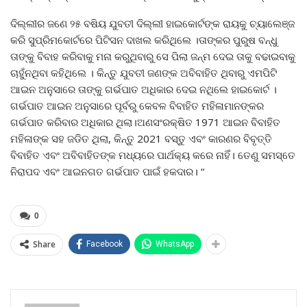
ଦିଲ୍ଲୀର ଜଣେ ୨୫ ବଷିୟ ଯୁବତୀ ଦିଲ୍ଲୀ ହାଇକୋର୍ଟଙ୍କ ରାୟକୁ ଚ୍ୟାଲେଞ୍ଜ
କରି ସୁପ୍ରିମକୋର୍ଟରେ ପିଟିସନ ଦାଖଲ କରିଥିଲେ ।ତାଙ୍କର ପୁରୁଷ ବନ୍ଧୁ
ତାଙ୍କୁ ବିବାହ କରିବାକୁ ମନା କରୁଥିବାରୁ ସେ ପିଲା ଜନ୍ମ ଦେଇ ତାକୁ ବଢାଇବାକୁ
ଚାହୁଁନଥିବା କହିଥିଲେ । କିନ୍ତୁ ଯୁବତୀ ଜଣଙ୍କ ଅବିବାହିତ ଥିବାରୁ ଏମପିଟି
ଆଇନ ଅନୁସାରେ ତାଙ୍କୁ ଗର୍ଭପାତ ଅଧିକାର ଦେଇ ନଥିଲେ ହାଇକୋର୍ଟ ।
ଗର୍ଭପାତ ଆଇନ ଅନୁସାରେ ପୂର୍ବରୁ କେବଳ ବିବାହିତ ମହିଳାମାନଙ୍କର
ଗର୍ଭପାତ କରିବାର ଅଧିକାର ଥିଲା।ଅଣସଂରକ୍ଷିତ 1971 ଆଇନ ବିବାହିତ
ମହିଳାଙ୍କ ସହ ଜଡିତ ଥିଲା, କିନ୍ତୁ 2021 ବସ୍ତୁ ଏବଂ କାରଣର ବିବୃତ୍ତି
ବିବାହିତ ଏବଂ ଅବିବାହିତଙ୍କ ମଧ୍ୟରେ ପାର୍ଥକ୍ୟ କରେ ନାହିଁ। ତେଣୁ ସମସ୍ତେ
ନିରାପଦ ଏବଂ ଆଇନଗତ ଗର୍ଭପାତ ପାଇଁ ହକଦାର। “
0
Share
Facebook
WhatsApp