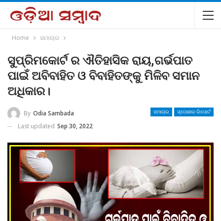
Home
ସମାଚାର
ସୁପ୍ରିମକୋର୍ଟ ର ଐତିହାସିକ ରାୟ,ଗର୍ଭପାତ
ପାଇଁ ଅବିବାହିତ ଓ ବିବାହିତଙ୍କୁ ମିଳିବ ସମାନ
ଅଧିକାର।
By
Odia Sambada
ସମାଚାର
ସ୍ପେଶାଲ ରିପୋର୍ଟ
Last updated
Sep 30, 2022